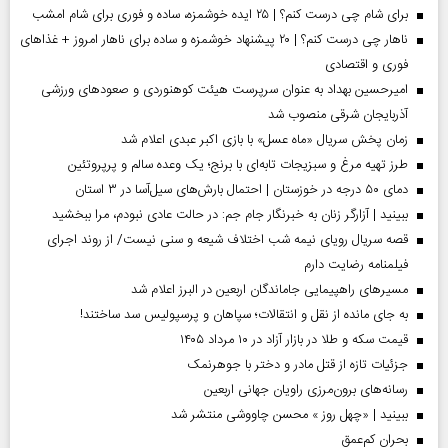
برای شام چی درست کنم؟ | ۲۵ ایده خوشمزه، ساده و فوری برای شام امشب
ناهار چی درست کنم؟ | ۲۰ پیشنهاد خوشمزه و ساده برای ناهار امروز + غذاهای
فوری و اقتصادی
امیرحسین بهداد به عنوان سرپرست هیئت کوهنوردی و صعودهای ورزشی
آذربایجان شرقی منصوب شد
زمان پخش سریال «ماه عسل» با بازی اکبر عبدی اعلام شد
طرز تهیه مرغ و سبزیجات تابه‌ای با برنج؛ یک وعده سالم و پرپروتئین
دمای ۵۰ درجه در خوزستان | احتمال بارش‌های سیل‌آسا در ۳ استان
ببینید | آزارگر زنان به خبرنگار جام جم: در حالت عادی نبودم، مرا ببخشید
قصه سریال رویای نیمه شب اختلاف شیعه و سنی نیست/ از روند اجرای
فیلمنامه رضایت دارم
مسیر‌های راهپیمایی جاماندگان اربعین در البرز اعلام شد
به جای مانده از نقل و انتقالات؛ سپاهان و پرسپولیس سد ساختند!
قیمت سکه و طلا در بازار آزاد در ۱۰ مرداد ۱۴۰۵
جزئیات تازه از قتل مادر و دختر با جوهرنمک
رسانه‌های برون‌مرزی راویان جهانی اربعین
ببینید | «چهل روز » محسن چاووشی منتشر شد
بحران کم‌عمق