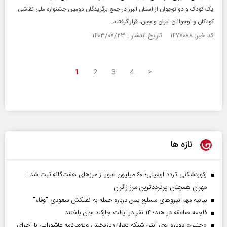
یک کودک و دو نوجوان از استان البرز در جمع برگزیدگان دومین جشنواره ملی نقاشی
کودکان و نوجوانان ایران و چین، قرار گرفتند.
کد خبر: ۱۴۷۷۰۸۸ تاریخ انتشار : ۱۴۰۳/۰۷/۲۳
1
2
3
4
>
تازه ها
رکوردشکنی تردد اربعینی؛ ۶۰ میلیون عبور از مرزهای هفت‌گانه ثبت شد |
مهران همچنان پرترددترین مرز زائران
بیانیه مهم نیروهای مسلح یمن درباره حمله به نفتکش سعودی "وفاء"
فاجعه صاعقه در هند؛ ۱۴ نفر در ایالت جارکند جان باختند
«حنین» دوباره روی آنتن شبکه تهران؛ بازپخش ویژه‌برنامه عاشورایی با اجرای