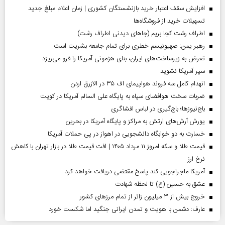
افزایش سقف اعتبار خرید بازنشستگان کشوری | زمان اعلام مبلغ جدید
تسهیلات خرید از فروشگاه‌ها
اطراف رشت کجا بریم (جاهای دیدنی اطراف رشت)
رهبر یمن: صهیونیسم خطری برای تمام جامعه بشریت است
تعرض به زیرساخت‌های ایران، بنای هژمونی آمریکا را فرو می‌ریزد
سپر آمریکا نشوید
انهدام کامل سه فروند هواپیمای اف ۳۵ در الازرق اردن
ضربات سخت هوافضای سپاه به پایگاه علی السالم آمریکا در کویت
باج‌نیوزها؛ باج‌گیری در لباس افشاگری
یورش آرش‌های ارتش به مراکز و پایگاه‌ آمریکا در بحرین
خسارت به دو خوابگاه دانشجویی در اهواز در پی حملات آمریکا
قیمت طلا و سکه امروز ۱۱ مرداد ۱۴۰۵ | افت قیمت طلا در بازار تهران با کاهش
نرخ ارز
آمریکا ماجراجویی کند پاسخ مقتضی دریافت خواهد کرد
عشق به حسین (ع) تا لحظه شهادت
خروج بیش از ۳ میلیون زائر از تمام مرز‌های کشور
عارف: دشمن با هویت و تمدن ایرانی جنگید اما شکست خورد