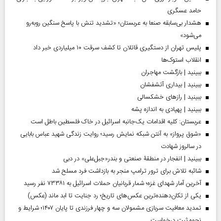
حامد عسگری
هشدار بی‌سابقه صنعا به عربستان؛ «تشدید تنش با پاسخ سنگین روبه‌رو
می‌شود»
پلیس تهران از دستگیری قاتلان تا کشف سرقت ۱۰ میلیاردی خبر داد
انقلاب استوک‌ها
ببینید | بازگشت مهاجران
ببینید | بیداری آتشفشان
ببینید | رازهای خشکسالی
ببینید | پهپادی به اندازه پشه
عربستان: کلیه اقدامات یک‌جانبه اسرائیل در خاک فلسطین باطل است
«شوق پرواز» به آنتن شبکه نمایش رسید؛ روایت زندگی شهید عباس بابایی
در سالروز شهادت
ببینید | انفجار در منطقۀ صنعتی و بندر«جبل‌علی» در دبی
شائبه تلاش برای ترور ترامپ منجر به بازداشت فرد مسلح شد
آخرین آمار شهدای غزه؛ شمار قربانیان حملات اسرائیل به ۷۳۳۸۱ نفر رسید
یکی از تکان‌دهنده‌ترین عکس‌های تاریخ؛ رد جنایت تا ابد ماند (عکس)
تمدید معافیت سربازی مشمولان سه و چهار فرزندی تا پایان ۱۴۰۷؛ شرایط و
نحوه ثبت درخواست