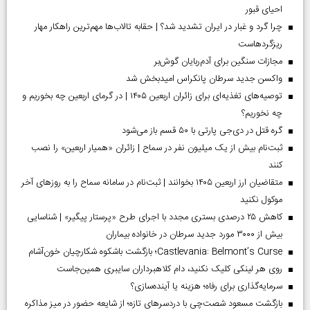
احیای قبور
چرا گرد و غبار در ایران تشدید شد؟ | حقابه تالاب‌ها مهم‌ترین راهکار مهار
ریزگردهاست
مجازات سنگین برای آدم‌ربایان گوش‌بر
واکسن جدید سرطان پانکراس امیدبخش شد
توصیه‌های تغذیه‌ای برای زائران اربعین ۱۴۰۵ | در گرمای اربعین چه بخوریم و
چه نخوریم؟
گره قتل در دی‌جی پارتی با ۵۰ قسم باز می‌شود
ثبت‌نام بیش از یک میلیون نفر در سماح | زائران «همیار اربعین» را نصب
کنند
متقاضیان ارز اربعین ۱۴۰۵ بخوانند | ثبت‌نام در سامانه سماح را به روز‌های آخر
موکول نکنید
کاهش ۲۵ درصدی بستری مجدد با اجرای طرح «پرستار پیگیر» | شناسایی
بیش از ۳۰۰۰ مورد جدید سرطان در خانواده بیماران
Castlevania: Belmont’s Curse؛ بازگشت باشکوه شکارچیان خون‌آشام
روی هر لینکی کلیک نکنید، دام کلاهبرداران سایبری همین‌جاست
سرمایه‌گذاری برای رفاه؛ هزینه یا آینده‌سازی؟
بازگشت مسعود شصت‌چی با دردسر‌های تازه؛ از شایعه حضور در میز مذاکره