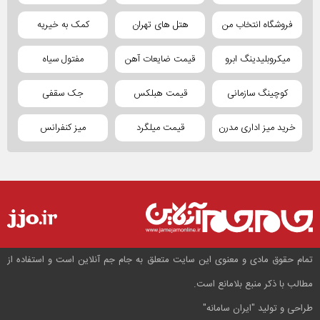
فروشگاه انتخاب من
هتل های تهران
کمک به خیریه
میکروبلیدینگ ابرو
قیمت ضایعات آهن
مفتول سیاه
کوچینگ سازمانی
قیمت هبلکس
جک سقفی
خرید میز اداری مدرن
قیمت میلگرد
میز کنفرانس
تمام حقوق مادی و معنوی این سایت متعلق به جام جم آنلاین است و استفاده از
مطالب با ذکر منبع بلامانع است.
طراحی و تولید
"ایران سامانه"