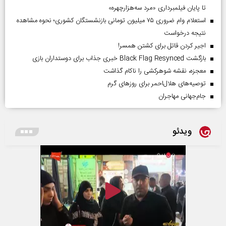
تا پایان فیلمبرداری «مرد سه‌هزارچهره»
استعلام وام ضروری ۷۵ میلیون تومانی بازنشستگان کشوری؛ نحوه مشاهده
نتیجه درخواست
اجیر کردن قاتل برای کشتن همسر!
بازگشت Black Flag Resynced خبری جذاب برای دوستداران بازی
معجزه، نقشه شوهرکشی را ناکام گذاشت
توصیه‌های هلال‌احمر برای روز‌های گرم
جام‌جهانی مهاجران
ویدئو