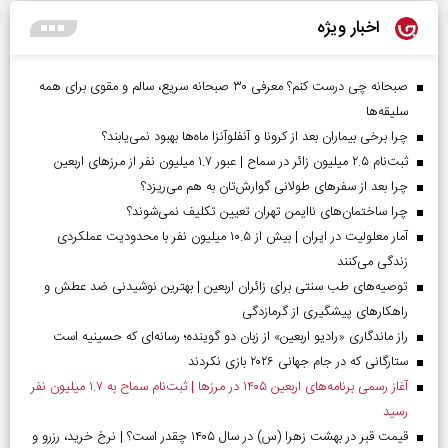
اخبار ویژه
صبحانه چی درست کنم؟ معرفی ۳۰ صبحانه سریع، سالم و مقوی برای همه
سلیقه‌ها
چرا برخی بیماران بعد از کرونا و آنفلوآنزا ماه‌ها بهبود نمی‌یابند؟
ثبت‌نام ۲.۵ میلیون زائر در سماح | عبور ۱.۷ میلیون نفر از مرز‌های اربعین
چرا بعد از سفرهای طولانی گوارش‌تان به هم می‌ریزد؟
چرا ساختمان‌های ناایمن تهران تعیین تکلیف نمی‌شوند؟
آمار معلولیت در ایران | بیش از ۱۰.۵ میلیون نفر با محدودیت عملکردی
زندگی می‌کنند
توصیه‌های طب سنتی برای زائران اربعین | بهترین نوشیدنی ضد عطش و
راهکارهای پیشگیری از گرمازدگی
راز ماندگاری «رادیو اربعین» از زبان دو گوینده؛ رسانه‌ای که حسینیه است
ستارگانی که در جام جهانی ۲۰۲۶ بازی نکردند
آغاز رسمی برنامه‌های اربعین ۱۴۰۵ در مرز‌ها | ثبت‌نام سماح به ۱.۷ میلیون نفر
رسید
قیمت قبر در بهشت زهرا (س) در سال ۱۴۰۵ چقدر است؟ | نرخ خرید، رزرو و