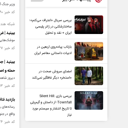
وزیر جنگ آم
کد خبر: ۱۵۴۵۶۶۰ تاریخ انتشار : ۱۴۰۴/۱۲/۱۸
بررسی سریال «اعتراف می‌کنم»؛
شبکه هندی WION: آسمان اسرائیل به میدان انفجا
ساختارشکنی در ژانر پلیسی
ببینید | غ
ایران + نقد و تحلیل
موشک‌هایی ا
بازتاب پیاده‌روی اربعین در
کد خبر: ۱۵۴۵۵۲۷ تاریخ انتشار : ۱۴۰۴/۱۲/۱۷
ادبیات داستانی معاصر ایران
ببینید | 
حمله و اص
امضای سروش صحت در
«استخر» دیگر غافلگیر نمی‌کند
دیروز شاهد
کد خبر: ۱۵۴۵۵۰۳ تاریخ انتشار : ۱۴۰۴/۱۲/۱۷
بررسی بازی Silent Hill:
بازدید نت
Townfall؛ از داستان و گیم‌پلی
رسانه‌های ر
تا تاریخ انتشار و سیستم مورد
واقع در جن
نیاز
کد خبر: ۱۵۴۵۰۲۶ تاریخ انتشار : ۱۴۰۴/۱۲/۱۲