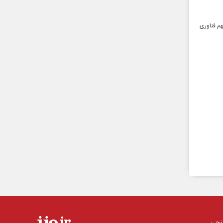
 منطقه بئرالسبع (Beersheba)، یک مرکز مهم فناوری
نجی