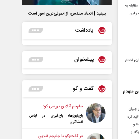
ا الله در عملیات مقابله به
ببینید | اتحاد مقدس، از اصولی‌ترین امور است
دند و تعدادی از پهپادهای راهبردی MQ9 آمریکا در این
یادداشت
پیشخوان
اری اخطار
گفت و گو
رنس حسن اردن منهدم
جام‌جم آنلاین بررسی کرد
 جبران
باج‌نیوزها؛ باج‌گیری در لباس
ید کرد:
افشاگری
ا و
گاه و
در گفت‌و‌گو با جام‌جم آنلاین