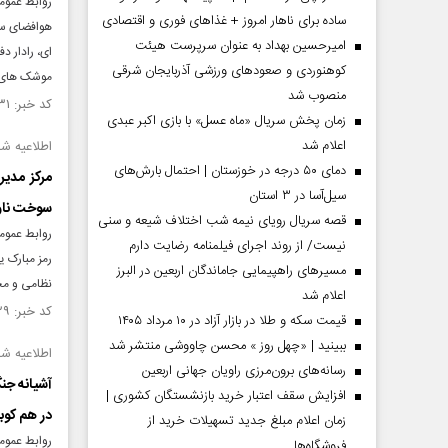
ساده برای ناهار امروز + غذاهای فوری و اقتصادی
امیرحسین بهداد به عنوان سرپرست هیئت
ای، رادار د
کوهنوردی و صعودهای ورزشی آذربایجان شرقی
موشک های ها
منصوب شد
کد خبر: ۱۵۵۹۲۳۱ تاریخ انتشار : ۱۴۰۵/۰۴/۲۴
زمان پخش سریال «ماه عسل» با بازی اکبر عبدی
اعلام شد
اطلاعیه شما
دمای ۵۰ درجه در خوزستان | احتمال بارش‌های
مرکز مدیر
سیل‌آسا در ۳ استان
سوخت ناوگ
قصه سریال رویای نیمه شب اختلاف شیعه و سنی
نیست/ از روند اجرای فیلمنامه رضایت دارم
رمز مبارک ی
مسیر‌های راهپیمایی جاماندگان اربعین در البرز
نظامی و مخ
اعلام شد
کد خبر: ۱۵۵۹۲۲۹ تاریخ انتشار : ۱۴۰۵/۰۴/۲۴
قیمت سکه و طلا در بازار آزاد در ۱۰ مرداد ۱۴۰۵
ببینید | «چهل روز » محسن چاووشی منتشر شد
اطلاعیه شماره ۱۳/پیام مهم سپاه خط
رسانه‌های برون‌مرزی راویان جهانی اربعین
افزایش سقف اعتبار خرید بازنشستگان کشوری |
در هم کوب
زمان اعلام مبلغ جدید تسهیلات خرید از
فروشگاه‌ها