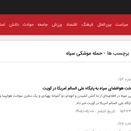
سیاست
بین الملل
فرهنگ
اقتصاد
ورزش
جامعه
حوادث
دانش
استا
برچسب ها -
حمله موشکی سپاه
ه ۵۶/
 هوافضای سپاه به پایگاه علی السالم آمریکا در کویت
 سپاه در اطلاعیه‌ای از به آتش کشیدن و انهدام دو آشیانه پهپادی و یک مخزن سوخت هواپیما و 
یگاه علی السالم آمریکا در کویت خبر داد.
ه ۵۵/