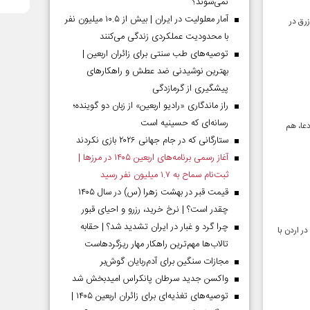
نمی‌شوند؟
آمار معلولیت در ایران | بیش از ۱۰.۵ میلیون نفر
در الازرق در
با محدودیت عملکردی زندگی می‌کنند
توصیه‌های طب سنتی برای زائران اربعین |
بهترین نوشیدنی ضد عطش و راهکارهای
پیشگیری از گرمازدگی
راز ماندگاری «رادیو اربعین» از زبان دو گوینده؛
رسانه‌ای که حسینیه است
عا، هم
ستارگانی که در جام جهانی ۲۰۲۶ بازی نکردند
آغاز رسمی برنامه‌های اربعین ۱۴۰۵ در مرز‌ها |
ثبت‌نام سماح به ۱.۷ میلیون نفر رسید
قیمت قبر در بهشت زهرا (س) در سال ۱۴۰۵
چقدر است؟ | نرخ خرید، رزرو و احیای قبور
چرا گرد و غبار در ایران تشدید شد؟ | حقابه
یکا در اردن با
تالاب‌ها مهم‌ترین راهکار مهار ریزگردهاست
مجازات سنگین برای آدم‌ربایان گوش‌بر
واکسن جدید سرطان پانکراس امیدبخش شد
توصیه‌های تغذیه‌ای برای زائران اربعین ۱۴۰۵ |