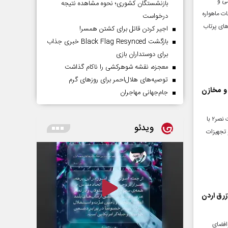
نیروی زمینی و
بازنشستگان کشوری؛ نحوه مشاهده نتیجه
) مرکز ارتباطات ماهواره
درخواست
های پرتاب
اجیر کردن قاتل برای کشتن همسر!
بازگشت Black Flag Resynced خبری جذاب
برای دوستداران بازی
معجزه، نقشه شوهرکشی را ناکام گذاشت
توصیه‌های هلال‌احمر برای روز‌های گرم
 و مخازن
جام‌جهانی مهاجران
روابط عمومی سپاه پاسداران انقلاب اسلامی در اطلاعیه شماره ۱۲ عملیات نصر۲ اعلام کرد: در موج پنجم عملیات نصر۲ با
ویدئو
 تجهیزات
MQ9 آمریکا در پایگاه الازرق اردن
هدان نیروی هوافضای