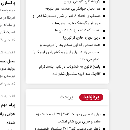
رکوردشکنی تاریخی بورس
پاکسازی ر
هم دنبال جوانگرایی هستم هم نتیجه
سپاه پاسدار
دستگیری تعداد ۸ نفر از اشرار مسلح شاخص و
مرتبطین گروهک های تروریستی
و سامانه ار
قطعه گمشده پازل کهکشانی‌ها
اصابت قرار 
دربی دوباره خارج از تهران!
کد خبر: ۱۵۵۹۹۴۹ تاریخ انتشار : ۱۴۰۵/۰۴/۳۰
همه مردمی که این سختی‌ها را می‌بینند و
تحمل می‌کنند، برای ایران و کشورشان این کاررا
اطلاعیه شماره ۱۵ سپاه 
انجام می‌دهند
محل تجمع 
پاسخ قانون به خشونت در قاب اینستاگرام
کالابرگ سه گروه مشمول شارژ شد
نیز محل تجم
کد خبر: ۱۵۵۹۳۵۷ تاریخ انتشار : ۱۴۰۵/۰۴/۲۵
پربازدید
پربحث
اطلاعیه شمار
پیام مهم 
هوایی پات
برای شام چی درست کنم؟ | ۲۵ ایده خوشمزه،
ساده و فوری برای شام امشب
شدند
ناهار چی درست کنم؟ | ۲۰ پیشنهاد خوشمزه و