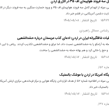
 فروند هواپیمای اف ۳۵ در الازرق اردن
روابط عمومی سپاه از انهدام کامل سه فروند هواپیمای اف ۳۵ و ورود خسارت سنگین به سه فروند دیگر 
ایت دشمن آمریکایی در قشم خبر داد.
ارشناس مسائل راهبردی:
ملیات غافلگیرانه ایران در اردن؛ ادعای کذب عربستان درباره حشد‌الشعبی
ه به آرامکو را به حشدالشعبی نسبت داد، اما عراق و حشدالشعبی تکذیب کردند. ریاض با این اد
 و حج را خالی کرد و هم بهانه حمله به حشدالشعبی را ساخت.
ه ۵۲/
یگاه آمریکا در اردن با موشک بالستیک
روابط عمومی سپاه در اطلاعیه شماره ۵۲ از هدف قراردادن پایگاه هوایی و مرکز فرماندهی مرکزی ارتش آمر
الستیک خبر داد.
ه ۳۷/