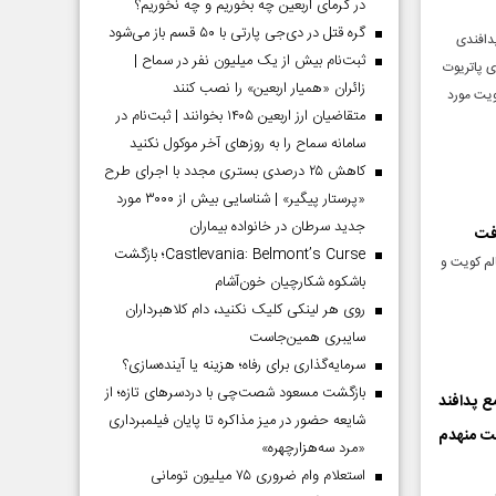
در گرمای اربعین چه بخوریم و چه نخوریم؟
گره قتل در دی‌جی پارتی با ۵۰ قسم باز می‌شود
پدافندی
ثبت‌نام بیش از یک میلیون نفر در سماح |
دار FPS۱۱۷، یک سامانه پدافندی پاتریوت
زائران «همیار اربعین» را نصب کنند
ویت مورد
متقاضیان ارز اربعین ۱۴۰۵ بخوانند | ثبت‌نام در
سامانه سماح را به روز‌های آخر موکول نکنید
کاهش ۲۵ درصدی بستری مجدد با اجرای طرح
«پرستار پیگیر» | شناسایی بیش از ۳۰۰۰ مورد
جدید سرطان در خانواده بیماران
رفت
Castlevania: Belmont’s Curse؛ بازگشت
مانهء C-RAM در پایگاه علی السالم کویت و
باشکوه شکارچیان خون‌آشام
روی هر لینکی کلیک نکنید، دام کلاهبرداران
سایبری همین‌جاست
سرمایه‌گذاری برای رفاه؛ هزینه یا آینده‌سازی؟
بازگشت مسعود شصت‌چی با دردسر‌های تازه؛ از
ع پدافند
شایعه حضور در میز مذاکره تا پایان فیلمبرداری
یت منهدم
«مرد سه‌هزارچهره»
استعلام وام ضروری ۷۵ میلیون تومانی