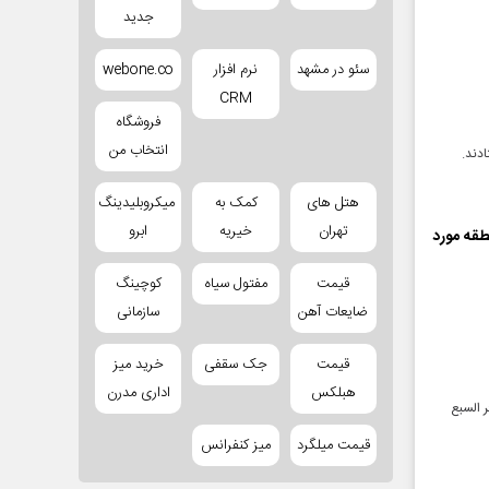
جدید
سئو در مشهد
نرم افزار
webone.co
CRM
فروشگاه
انتخاب من
ادند.
هتل های
کمک به
میکروبلیدینگ
تهران
خیریه
ابرو
طقه مورد
قیمت
مفتول سیاه
کوچینگ
ضایعات آهن
سازمانی
قیمت
جک سقفی
خرید میز
هبلکس
اداری مدرن
 السبع
قیمت میلگرد
میز کنفرانس