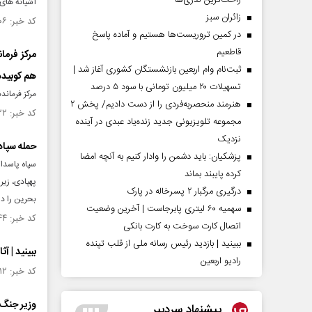
راحت‌ترین نذری‌ها
آشیانه های پهپادهای MQ9 را با چند ف
‌زائران سبز
کد خبر: ۱۵۵۸۸۰۶ تاریخ انتشار : ۱۴۰۵/۰۴/۲۱
در کمین تروریست‌ها هستیم و آماده پاسخ
قاطعیم
ثبت‌نام وام اربعین بازنشستگان کشوری آغاز شد |
هم کوبید
تسهیلات ۲۰ میلیون تومانی با سود ۵ درصد
مرکز فرماندهی کنت
هنرمند منحصر‌به‌فردی را از دست دادیم/ پخش ۲
کد خبر: ۱۵۵۸۶۲۲ تاریخ انتشار : ۱۴۰۵/۰۴/۱۸
مجموعه تلویزیونی جدید زنده‌یاد عبدی در آینده
نزدیک
حمله سپاه
پزشکیان: باید دشمن را وادار کنیم به آنچه امضا
سپاه پاسدار
کرده پایبند بماند
پهپادی، زیر
درگیری مرگبار ۲ پسرخاله در پارک
بحرین را در
سهمیه ۶۰ لیتری پابرجاست | آخرین وضعیت
کد خبر: ۱۵۵۸۵۴۴ تاریخ انتشار : ۱۴۰۵/۰۴/۱۸
اتصال کارت سوخت به کارت بانکی
ببینید | بازدید رئیس رسانه ملی از قلب تپنده
ببینید | آ
رادیو اربعین
کد خبر: ۱۵۴۶۲۱۲ تاریخ انتشار : ۱۴۰۴/۱۲/۲۴
وزیر جنگ آ
پیشنهاد سردبیر