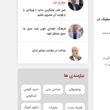
مطرح شد
شیر مادر جایگزین ندارد | نوزادان را
از فواید آن محروم نکنیم
اردن با ۱۰ فروند موشک بالستیک در
فرهنگ اهدای خون باید نسل به
نسل منتقل شود
عدالت در سلامت میانبر ندارد
شکی و
ی در
نیازمندی ها
یوتوبروکرز
جراحی بینی
خرید گوشی
شیائومی
هزینه پست
بخورات
دانلود آهنگ