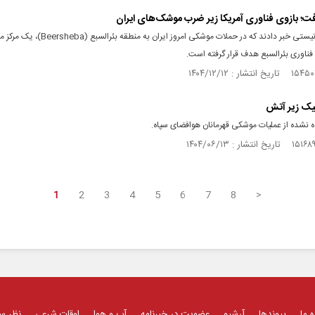
ت؛ بازوی فناوری آمریکا زیر ضرب موشک‌های ایران
منابع صهیونیستی خبر دادند که در حملات موشکی امروز ایران به
 فناوری بئرالسبع هدف قرار گرفته است.
لیک‌ زیر آتش
 نشده از عملیات موشکی قهرمانان هوافضای سپاه.
1
2
3
4
5
6
7
8
>
ه ما
پیوندها
آرشیو
عضویت در خبرنامه
آب و هوا
اوقات شرعی
نظر س