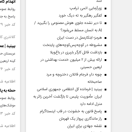
کنند
انهدام کامل سه
زورآزمایی اتمی ترامپ
کفگیر رهگیر به ته دیگ خورد
پاسخ به جن
تا دیر نشده جلوی هوش مصنوعی را بگیرید /
کد خبر: ۱۵۶۱۲۲۹ تاریخ انتشار : ۱۴۰۵/۰۵/۰۸
AI به انسان مسلط می‌شود؟
کلانتری ک
هرمز؛ ابتکارعمل در دست ایران
مشروطه در کوچه‌پس‌کوچه‌های پایتخت
ببینید | ع
بازداشت قاتل کارگر باربری در باغ‌ویلا
عربستان حمل
ارائه بیش از ۲ میلیون خدمت بهداشتی در
کینه اربعین
اربعین حسینی
کد خبر: ۱۵۶۱۰۲۶ تاریخ انتشار : ۱۴۰۵/۰۵/۰۷
چوبه دار، فرجام قاتلان دختربچه و مرد
اطلاعیه شمار
صاحبخانه
ببینید | فرمانده کل انتظامی جمهوری اسلامی
حمله به پا
ایران­: مأموریت پلیس تا بازگشت آخرین زائر به
منزل ادامه دارد
موشک‌های ب
پاسخ قانون به خشونت در قاب اینستاگرام
کد خبر: ۱۵۶۱۰۱۳ تاریخ انتشار : ۱۴۰۵/۰۵/۰۷
راز ماندگاری پرواز یک قهرمان
نقشه جهادی برای ایران
اطلاعیه شمار