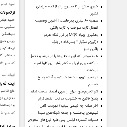
سید عباس
خروج بیش از ۳ میلیون زائر از تمام مرز‌های
از تحولات
کشور
«سید عباس 
سهمیه ۶۰ لیتری پابرجاست | آخرین وضعیت
سنگینی متو
اتصال کارت سوخت به کارت بانکی
بازماندگان 
رهگیری پهپاد MQ9 بر فراز تنگه هرمز
رئیس جمهور
درگیری مرگبار ۲ پسرخاله در پارک
ایجاد کرد و
‌زائران سبز
با منشی که
همه مردمی که این سختی‌ها را می‌بینند و تحمل
می‌کنند، برای ایران و کشورشان این کاررا انجام
کد خبر: ۱۴۵۷۹۱۶ تاریخ انتشار : ۱۴۰۳/۰۳/۰۲
می‌دهند
ابوالقاسم ط
در کمین تروریست‌ها هستیم و آماده پاسخ
آیت الله 
قاطعیم
«ابوالقاسم
لغو تحریم‌های ایران از سوی آمریکا صحت ندارد
به نوعی دوس
پاسخ قانون به خشونت در قاب اینستاگرام
و دوستانه‌ا
آخر هفته چه فیلمی ببینیم؟ فهرست کامل
فیلم‌های پنجشنبه و جمعه شبکه‌های سیما
کد خبر: ۱۴۵۷۹۱۵ تاریخ انتشار : ۱۴۰۳/۰۳/۰۲
عملیات گسترده ارتش یمن علیه نیروهای سعودی
ببینید | ا