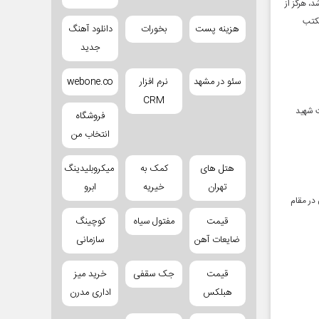
، هرگز از
مکتب
هزینه پست
بخورات
دانلود آهنگ
جدید
سئو در مشهد
نرم افزار
webone.co
CRM
ت شهید
فروشگاه
انتخاب من
هتل های
کمک به
میکروبلیدینگ
تهران
خیریه
ابرو
ن در مقام
قیمت
مفتول سیاه
کوچینگ
ضایعات آهن
سازمانی
قیمت
جک سقفی
خرید میز
هبلکس
اداری مدرن