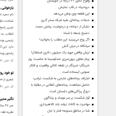
سیدِ بیست
وقوع دمای ۴۹ درجه در خوزستان
«روحینا» در قاب نمایش
بازخوانی 
این قطعه بوی وطن می‌دهد
نام «سید ا
حملات رسانه‌ای علیه شبکه سحر آذری
شناخت دقیق‌
تشکر از «زمانه» و درخواست پخش مجدد
عزمی راسخ 
«صبح جمعه با شما»
اگر روح می‌بینید این مطلب را بخوانید!
رئیسی بوده،
میانکاله در میان آتش
دارد. این گ
ارزش واقعی مهره یک میلیون دلاری استقلال!
پاستور بود
پیام معاون برون‌مرزی صداوسیما به مناسبت روز
کد خبر: ۱۵۵۳۰۸۱ تاریخ انتشار : ۱۴۰۵/۰۲/۳۰
خبرنگار؛ خبرنگار در نقطه تلاقی واقعیت و افکار
عمومی ایستاده است
تو خود رو
اعتراف رسانه‌های خارجی به شکست ترامپ
شعری از احم
حاصل مجاهدت رسانه‌های انقلابی در مقابله با
کد خبر: ۱۵۰۳۴۴۱ تاریخ انتشار : ۱۴۰۴/۰۲/۲۴
دروغ پراکنی‌های دشمنان است
آوار شکست بر سر موساد و پنتاگون
تأثیر مدیر
مهاجرت به کانادا، ترفند باند کلاهبرداری
عمر ۷
شنا در مناطق ممنوعه؛ قمار با جان