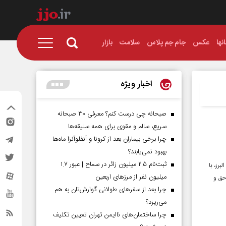
نها
عکس
جام جم پلاس
سلامت
بازار
اخبار ویژه
صبحانه چی درست کنم؟ معرفی ۳۰ صبحانه
سریع، سالم و مقوی برای همه سلیقه‌ها
چرا برخی بیماران بعد از کرونا و آنفلوآنزا ماه‌ها
بهبود نمی‌یابند؟
ثبت‌نام ۲.۵ میلیون زائر در سماح | عبور ۱.۷
برز، با
میلیون نفر از مرز‌های اربعین
حق و
چرا بعد از سفرهای طولانی گوارش‌تان به هم
می‌ریزد؟
چرا ساختمان‌های ناایمن تهران تعیین تکلیف