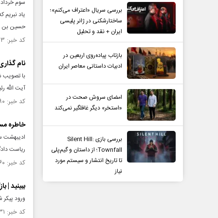
سوم خرداد م
بررسی سریال «اعتراف می‌کنم»؛
یاد نبریم ک
ساختارشکنی در ژانر پلیسی
حسین بن علی
ایران + نقد و تحلیل
کد خبر: ۱۴۵۷۸۰۳ تاریخ انتشار : ۱۴۰۳/۰۳/۰۲
بازتاب پیاده‌روی اربعین در
نام گذاری
ادبیات داستانی معاصر ایران
با تصویب ش
آیت الله ر
امضای سروش صحت در
کد خبر: ۱۴۵۷۷۹۰ تاریخ انتشار : ۱۴۰۳/۰۳/۰۲
«استخر» دیگر غافلگیر نمی‌کند
خاطره مسعو
بررسی بازی Silent Hill:
ریاست دادگا
Townfall؛ از داستان و گیم‌پلی
تا تاریخ انتشار و سیستم مورد
کد خبر: ۱۴۵۷۷۶۰ تاریخ انتشار : ۱۴۰۳/۰۳/۰۱
نیاز
ببینید | ب
ورود پیکر ش
کد خبر: ۱۴۵۷۷۳۱ تاریخ انتشار : ۱۴۰۳/۰۳/۰۱