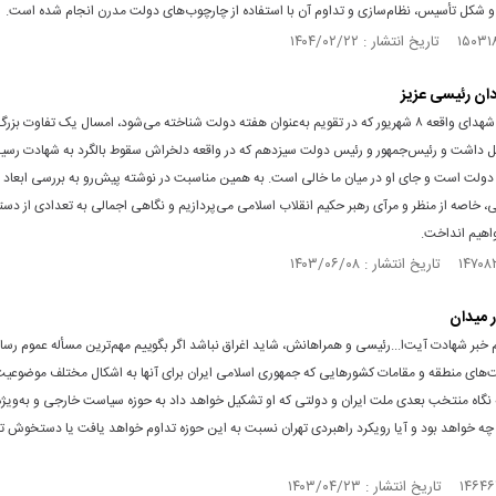
 و شکل تأسیس، نظام‌سازی و تداوم آن با استفاده از چارچوب‌های دولت مدرن انجام شده است.
ان رئیسی عزیز
بزرگداشت شهدای واقعه ۸ شهریور که در تقویم به‌عنوان هفته دولت شناخته می‌شود،‌ امسال یک تفاوت بزرگ
ل داشت و رئیس‌جمهور و رئیس دولت سیزدهم که در واقعه دلخراش سقوط بالگرد به شهادت رسید
دولت است و جای او در میان ما خالی است. به همین مناسبت در نوشته پیش‌رو به بررسی ابعا
 خاصه از منظر و مرآی رهبر حکیم انقلاب اسلامی می‌پردازیم و نگاهی اجمالی به تعدادی از دست
اهیم انداخت.
ر میدان
 خبر شهادت آیت‌ا...رئیسی و همراهانش، شاید اغراق نباشد اگر بگوییم مهم‌ترین مسأله‌ عموم رسا
‌های منطقه و مقامات کشورهایی که جمهوری اسلامی ایران برای آنها به اشکال مختلف موضوعیت 
ه نگاه منتخب بعدی ملت ایران و دولتی که او تشکیل خواهد داد به حوزه سیاست خارجی و به‌ویژ
ه خواهد بود و آیا رویکرد راهبردی تهران نسبت به این حوزه تداوم خواهد یافت یا دستخوش تغ