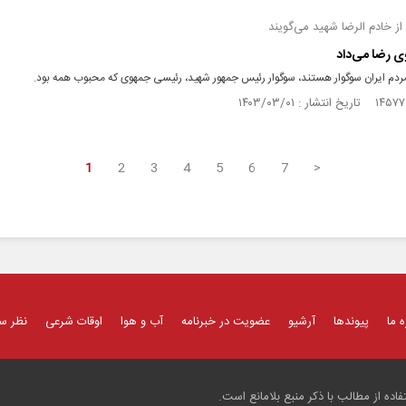
 از خادم الرضا شهید می‌گویند
 رضا می‌داد
 مردم ایران سوگوار هستند، سوگوار رئیس جمهور شهید، رئیسی جمهوی که محبوب همه بود.
1
2
3
4
5
6
7
>
ه ما
پیوندها
آرشیو
عضویت در خبرنامه
آب و هوا
اوقات شرعی
نظر س
ده از مطالب با ذکر منبع بلامانع است.