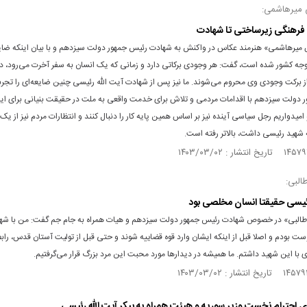
 میرهاشمی:
 فرهنگی زیرساختی تا شهادت
میرهاشمی» هنرمند عکاس در واکنش به شهادت رئیس جمهور دولت سیزدهم و با بیان اینکه ضای
جه کشور شده است، گفت: هر وجودی برکاتی دارد و زمانی که یک انسان به سفر آخرت می‌رود، در
از برکت وجودی وی محروم می‌شوند. ما نیز پس از شهادت آیت الله رئیسی چنین ضایعه‌ای را تجرب
 دولت سیزدهم با اقدامات مردمی و تلاش برای خدمت واقعی به ملت در حقیقت بنیانی برای این
 امیدواریم رجل سیاسی آینده نیز بر اساس همین پایه کار را دنبال کنند و انتظارات مردم نیز از ی
 شهید رئیسی داشت، بالاتر رفته است.
البی:
رئیسی حقیقتا انسان مخلصی بود
 طالبی» در خصوص شهادت رئیس جمهور دولت سیزدهم و هیات همراه به جام جم گفت: من با شه
ت بودم و اصلا قبل از اینکه ایشان وارد قوه قضاییه شوند و حتی قبل از تولیت آستان قدس، را
ی با این شهید داشتم. ما همیشه در دیدارها مورد محبت این مرد بزرگ قرار می‌گرفتیم.
دای احترام نخست وزیر سوریه و هیئت همراه به پیکر آیت‌ الله رئیسی