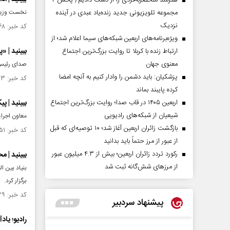
هنرمند منحصر‌به‌فردی را از دست دادیم/ پخش ۲
مجموعه تلویزیونی جدید زنده‌یاد عبدی در آینده
نخست وزیر س
نزدیک
کد خبر: ۱۴۵۷۸۶۸ تاریخ انتشار : ۱۴۰۳/۰۳/۰۲
ویژه‌برنامه‌های اربعین شبکه‌های سیما اعلام شد؛ از
ببینید | «
ارتباط زنده با کربلا تا روایت بزرگ‌ترین اجتماع
معنوی جهان
صدای رئیس 
پزشکیان: باید دشمن را وادار کنیم به آنچه امضا
کد خبر: ۱۴۵۷۸۵۳ تاریخ انتشار : ۱۴۰۳/۰۳/۰۲
کرده پایبند بماند
اربعین ۱۴۰۵ در قاب صدا؛ روایت بزرگ‌ترین اجتماع
ببینید | 
شیعیان از شبکه‌های رادیویی
معاون اجرای
بازگشت زائران اربعین آغاز شد؛ ۱۰ توصیه‌ای که قبل
کد خبر: ۱۴۵۷۸۵۱ تاریخ انتشار : ۱۴۰۳/۰۳/۰۲
از عبور از مرز حتماً باید بدانید
رکورد تردد زائران اربعین؛ بیش از ۴.۳ میلیون عبور
ببینید | 
از مرزهای شش‌گانه ثبت شد
بنیاد بین ا
برگزار کرد.
کد خبر: ۱۴۵۷۸۲۹ تاریخ انتشار : ۱۴۰۳/۰۳/۰۲
پیشنهاد سردبیر
رادیو؛ یاد