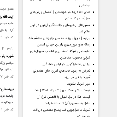
اجتماعی
عضو مجلس
دمای ۵۰ درجه در خوزستان | احتمال بارش‌های
آیت الله 
سیل‌آسا در ۳ استان
عضو مجلس خ
مسیر‌های راهپیمایی جاماندگان اربعین در البرز
کرد : به ح
اعلام شد
کد خبر: ۱۴۵۸۲۴۹ تاریخ انتشار : ۱۴۰۳/۰۳/۰۶
ببینید | «چهل روز » محسن چاووشی منتشر شد
رسانه‌های برون‌مرزی راویان جهانی اربعین
رئیس کل د
نظرسنجی شبکه تماشا برای انتخاب سریال‌های
شهید رئیس
شرقی محبوب مخاطبان
مراسم بزرگ
باج‌نیوزها؛ باج‌گیری در لباس افشاگری
آزادشهر برگ
تعرض به زیرساخت‌های ایران، بنای هژمونی
کد خبر: ۱۴۵۸۰۷۷ تاریخ انتشار : ۱۴۰۳/۰۳/۰۵
آمریکا را فرو می‌ریزد
سپر آمریکا نشوید
بن‌سلمان: 
قیمت طلا و سکه امروز ۱۱ مرداد ۱۴۰۵ | افت
ولیعهد عربس
قیمت طلا در بازار تهران با کاهش نرخ ارز
امورخارجه ای
عشق به حسین (ع) تا لحظه شهادت
کد خبر: ۱۴۵۸۰۶۹ تاریخ انتشار : ۱۴۰۳/۰۳/۰۴
آمریکا ماجراجویی کند پاسخ مقتضی دریافت
خواهد کرد