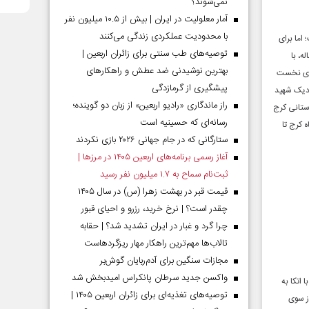
نمی‌شوند؟
آمار معلولیت در ایران | بیش از ۱۰.۵ میلیون نفر
با محدودیت عملکردی زندگی می‌کنند
اما برای
توصیه‌های طب سنتی برای زائران اربعین |
ه، با
بهترین نوشیدنی ضد عطش و راهکارهای
های نخست
پیشگیری از گرمازدگی
هم‌سنگر و همکار نزدیک شهید
راز ماندگاری «رادیو اربعین» از زبان دو گوینده؛
دستانی کرج
رسانه‌ای که حسینیه است
 کرج تا
ستارگانی که در جام جهانی ۲۰۲۶ بازی نکردند
آغاز رسمی برنامه‌های اربعین ۱۴۰۵ در مرز‌ها |
ثبت‌نام سماح به ۱.۷ میلیون نفر رسید
قیمت قبر در بهشت زهرا (س) در سال ۱۴۰۵
چقدر است؟ | نرخ خرید، رزرو و احیای قبور
چرا گرد و غبار در ایران تشدید شد؟ | حقابه
تالاب‌ها مهم‌ترین راهکار مهار ریزگردهاست
مجازات سنگین برای آدم‌ربایان گوش‌بر
واکسن جدید سرطان پانکراس امیدبخش شد
 اتکا به
توصیه‌های تغذیه‌ای برای زائران اربعین ۱۴۰۵ |
 در یک سنت ۱۴۰۰ ساله دارد و از سوی