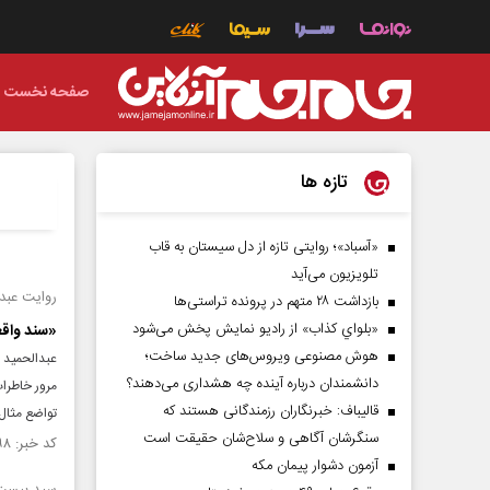
صفحه نخست
تازه ها
«آسباد»؛ روایتی تازه از دل سیستان به قاب
تلویزیون می‌آید
روایت عبدا
بازداشت ۲۸ متهم در پرونده تراستی‌ها
«بلواي کذاب» از رادیو نمایش پخش می‌شود
«سند واقع
هوش مصنوعی ویروس‌های جدید ساخت؛
عبدالحمید م
دانشمندان درباره آینده چه هشداری می‌دهند؟
مرور خاطرات
قالیباف: خبرنگاران رزمندگانی هستند که
تواضع مثال
سنگرشان آگاهی و سلاح‌شان حقیقت است
کد خبر: ۱۵۵۳۰۹۸ تاریخ انتشار : ۱۴۰۵/۰۲/۳۰
آزمون دشوار پیمان مکه