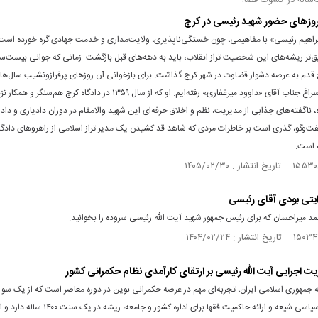
‌ساله در کسوت قضا؛
روز‌های حضور شهید رئیسی در کرج
براهیم رئیسی» با مفاهیمی، چون خستگی‌ناپذیری، ولایت‌مداری و خدمت جهادی گره خورده است؛ 
تر ریشه‌های این شخصیت تراز انقلاب، باید به دهه‌های قبل بازگشت. زمانی که جوانی بیست‌سال
قدم به عرصه دشوار قضاوت در شهر کرج گذاشت. برای بازخوانی آن روز‌های پرفرازونشیب سال‌
انقلاب، به سراغ جناب آقای «داوود میرغفاری» رفته‌ایم. او که از سال ۱۳۵۹ در دادگاه کرج 
 ناگفته‌های جذابی از مدیریت، نظم و اخلاق حرفه‌ای این شهید والامقام در دوران دادیاری و دا
فت‌و‌گو، گذری است بر خاطرات مردی که شاهد قد کشیدن یک مدیر تراز اسلامی از راهرو‌های دادگاه
ه است.
ایتی بودی آقای رئیسی
د میراحسان که برای رئیس جمهور شهید آیت الله رئیسی سروده را بخوانید.
یت اجرایی آیت‌ الله رئیسی بر ارتقای کارآمدی نظام حکمرانی کشور
۴ ساله جمهوری اسلامی ایران، تجربه‌ای مهم در عرصه حکمرانی نوین در دوره معاصر است که از یک سو با
نظریه فقه سیاسی شیعه و ارائه حاکمیت فقها برای اداره کشور و جامعه، ریشه