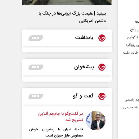
ببینید | غنیمت بزرگ ایرانی‌ها در جنگ با
دشمن آمریکایی
عه
 واقع
یادداشت
ه کردیم.
 رویکرد
ک خادم ملت
پیشخوان
گفت و گو
ید رئیسی
بطه صمیمی
در گفت‌و‌گو با جام‌جم آنلاین
تشریح شد
فاصله ایران با پیشرو‌ان هوش
مصنوعی قابل جبران است