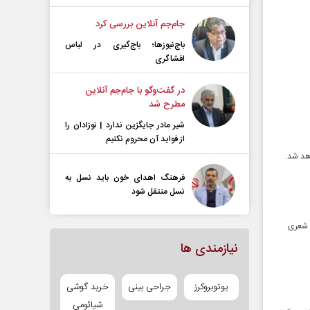
جام‌جم آنلاین بررسی کرد
باج‌نیوزها؛ باج‌گیری در لباس
افشاگری
در گفت‌و‌گو با جام‌جم آنلاین
مطرح شد
شیر مادر جایگزین ندارد | نوزادان را
از فواید آن محروم نکنیم
اهد شد.
فرهنگ اهدای خون باید نسل به
نسل منتقل شود
ه شعری
نیازمندی ها
یوتوبروکرز
جراحی بینی
خرید گوشی
شیائومی