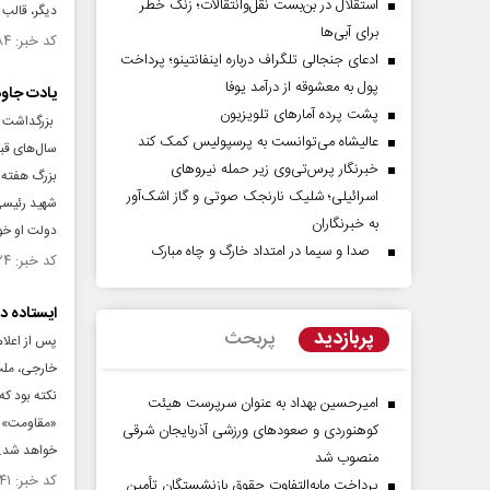
استقلال در بن‌بست نقل‌وانتقالات؛ زنگ خطر
دیگر، قالب
برای آبی‌ها
کد خبر: ۱۵۰۳۱۸۴ تاریخ انتشار : ۱۴۰۴/۰۲/۲۲
ادعای جنجالی تلگراف درباره اینفانتینو؛ پرداخت
پول به معشوقه از درآمد یوفا
یادت جاود
پشت پرده آمارهای تلویزیون
عالیشاه می‌توانست به پرسپولیس کمک کند
سال‌های قب
خبرنگار پرس‌تی‌وی زیر حمله نیروهای
بزرگ هفته 
اسرائیلی؛ شلیک نارنجک صوتی و گاز اشک‌آور
شهید رئیسی،
به خبرنگاران
دولت او خو
صدا و سیما در امتداد خارگ و چاه مبارک
کد خبر: ۱۴۷۰۸۲۴ تاریخ انتشار : ۱۴۰۳/۰۶/۰۸
ایستاده د
پربازدید
پربحث
پس از اعلام
خارجی، ملت
نکته بود ک
امیرحسین بهداد به عنوان سرپرست هیئت
«مقاومت» چ
کوهنوردی و صعودهای ورزشی آذربایجان شرقی
خواهد شد.
منصوب شد
کد خبر: ۱۴۶۴۶۴۱ تاریخ انتشار : ۱۴۰۳/۰۴/۲۳
پرداخت مابه‌التفاوت حقوق بازنشستگان تأمین