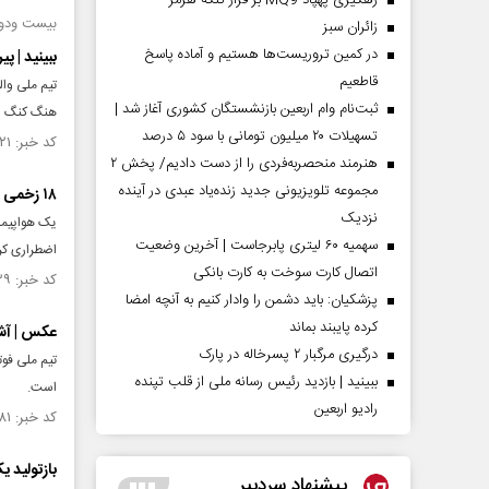
رهگیری پهپاد MQ9 بر فراز تنگه هرمز
بیست ودومی
‌زائران سبز
در کمین تروریست‌ها هستیم و آماده پاسخ
ببینید | پ
قاطعیم
تیم ملی وال
ثبت‌نام وام اربعین بازنشستگان کشوری آغاز شد |
هنگ کنگ رفت
تسهیلات ۲۰ میلیون تومانی با سود ۵ درصد
کد خبر: ۱۴۲۰۰۲۱ تاریخ انتشار : ۱۴۰۲/۰۵/۲۹
هنرمند منحصر‌به‌فردی را از دست دادیم/ پخش ۲
مجموعه تلویزیونی جدید زنده‌یاد عبدی در آینده
۱۸ زخمی بر اثر فرود اضطراری هواپیمای مسافری هنگ کنگ
نزدیک
یک هواپیما
سهمیه ۶۰ لیتری پابرجاست | آخرین وضعیت
اضطراری کرد و دست 
اتصال کارت سوخت به کارت بانکی
کد خبر: ۱۴۱۳۵۳۹ تاریخ انتشار : ۱۴۰۲/۰۴/۰۳
پزشکیان: باید دشمن را وادار کنیم به آنچه امضا
کرده پایبند بماند
عکس | آشنای
درگیری مرگبار ۲ پسرخاله در پارک
ببینید | بازدید رئیس رسانه ملی از قلب تپنده
است.
رادیو اربعین
کد خبر: ۱۴۰۷۵۸۱ تاریخ انتشار : ۱۴۰۲/۰۲/۲۲
بازتولید 
پیشنهاد سردبیر