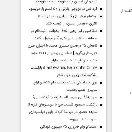
در گرمای اربعین چه بخوریم و چه نخوریم؟
گره قتل در دی‌جی پارتی با ۵۰ قسم باز می‌شود
گفت: از
ثبت‌نام بیش از یک میلیون نفر در سماح |
زائران «همیار اربعین» را نصب کنند
متقاضیان ارز اربعین ۱۴۰۵ بخوانند | ثبت‌نام در
سامانه سماح را به روز‌های آخر موکول نکنید
کاهش ۲۵ درصدی بستری مجدد با اجرای طرح
«پرستار پیگیر» | شناسایی بیش از ۳۰۰۰ مورد
جدید سرطان در خانواده بیماران
Castlevania: Belmont’s Curse؛ بازگشت
باشکوه شکارچیان خون‌آشام
روی هر لینکی کلیک نکنید، دام کلاهبرداران
سایبری همین‌جاست
ی
سرمایه‌گذاری برای رفاه؛ هزینه یا آینده‌سازی؟
بازگشت مسعود شصت‌چی با دردسر‌های تازه؛ از
شایعه حضور در میز مذاکره تا پایان فیلمبرداری
«مرد سه‌هزارچهره»
استعلام وام ضروری ۷۵ میلیون تومانی