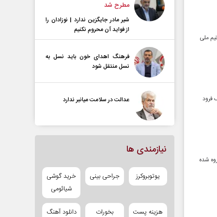
مطرح شد
شیر مادر جایگزین ندارد | نوزادان را
از فواید آن محروم نکنیم
تیم ملی
فرهنگ اهدای خون باید نسل به
نسل منتقل شود
 فرود
عدالت در سلامت میانبر ندارد
نیازمندی ها
‌گروه شده
یوتوبروکرز
جراحی بینی
خرید گوشی
شیائومی
هزینه پست
بخورات
دانلود آهنگ