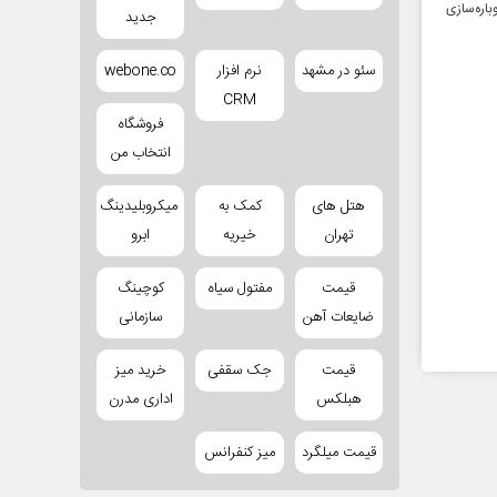
اره‌سازی
جدید
سئو در مشهد
نرم افزار
webone.co
CRM
فروشگاه
انتخاب من
هتل های
کمک به
میکروبلیدینگ
تهران
خیریه
ابرو
قیمت
مفتول سیاه
کوچینگ
ضایعات آهن
سازمانی
قیمت
جک سقفی
خرید میز
هبلکس
اداری مدرن
قیمت میلگرد
میز کنفرانس