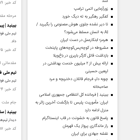
کنند
کد خبر: ۱۴۵۹۸۸۹ تاریخ انتشار : ۱۴۰۳/۰۳/۱۸
زورآزمایی اتمی ترامپ
مرحله مقدما
کفگیر رهگیر به ته دیگ خورد
تا دیر نشده جلوی هوش مصنوعی را بگیرید /
ببینید | پیروزی 
AI به انسان مسلط می‌شود؟
هرمز؛ ابتکارعمل در دست ایران
داد.
مشروطه در کوچه‌پس‌کوچه‌های پایتخت
کد خبر: ۱۴۵۹۸۶۵ تاریخ انتشار : ۱۴۰۳/۰۳/۱۷
بازداشت قاتل کارگر باربری در باغ‌ویلا
مقدماتی انت
ارائه بیش از ۲ میلیون خدمت بهداشتی در
اربعین حسینی
تیم ملی ف
چوبه دار، فرجام قاتلان دختربچه و مرد
تیم ملی فوتبال
صاحبخانه
کد خبر: ۱۴۵۹۴۲۴ تاریخ انتشار : ۱۴۰۳/۰۳/۱۳
ببینید | فرمانده کل انتظامی جمهوری اسلامی
ایران­: مأموریت پلیس تا بازگشت آخرین زائر به
جام ملت‌ های
منزل ادامه دارد
ببینید | 
پاسخ قانون به خشونت در قاب اینستاگرام
دیدار تیم‌ه
راز ماندگاری پرواز یک قهرمان
کد خبر: ۱۴۴۲۱۸۷ تاریخ انتشار : ۱۴۰۲/۱۱/۰۳
نقشه جهادی برای ایران