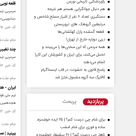
رکوردشکنی تاریخی بورس
قلعه‌ نوی
هم دنبال جوانگرایی هستم هم نتیجه
سرمربی تیم 
دستگیری تعداد ۸ نفر از اشرار مسلح شاخص و
«مانچینی» م
مرتبطین گروهک های تروریستی
کد خبر: ۱۴۴۲۱۴۵ تاریخ انتشار : ۱۴۰۲/۱۱/۰۲
قطعه گمشده پازل کهکشانی‌ها
دربی دوباره خارج از تهران!
جام ملت‌های 
همه مردمی که این سختی‌ها را می‌بینند و
چند تغییر
تحمل می‌کنند، برای ایران و کشورشان این کاررا
سرمربی تیم 
انجام می‌دهند
کد خبر: ۱۴۴۱۵۱۷ تاریخ انتشار : ۱۴۰۲/۱۰/۲۹
پاسخ قانون به خشونت در قاب اینستاگرام
کالابرگ سه گروه مشمول شارژ شد
جام ملت‌های 
ایران - ه
تیم ملی فو
پربازدید
پربحث
هجدهمین دو
کد خبر: ۱۴۴۱۵۱۲ تاریخ انتشار : ۱۴۰۲/۱۰/۲۹
برای شام چی درست کنم؟ | ۲۵ ایده خوشمزه،
جام ملت‌ های
ساده و فوری برای شام امشب
ببینید | ص
ناهار چی درست کنم؟ | ۲۰ پیشنهاد خوشمزه و