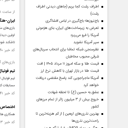
کد خبر: ۱۴۳۱۲۱۹ تاریخ انتشار : ۱۴۰۲/۰۸/۲۵
اطراف رشت کجا بریم (جاهای دیدنی اطراف
از ساعت ۱۸ امروز مقدماتی جام‌جهانی برای ما شروع می‌شود
رشت)
ایران-هنگ
باج‌نیوزها؛ باج‌گیری در لباس افشاگری
تعرض به زیرساخت‌های ایران، بنای هژمونی
آمریکا را فرو می‌ریزد
اولین دیدار
سپر آمریکا نشوید
تاشکند ‌شوند
نظرسنجی شبکه تماشا برای انتخاب سریال‌های
کد خبر: ۱۴۳۱۱۴۰ تاریخ انتشار : ۱۴۰۲/۰۸/۲۵
شرقی محبوب مخاطبان
بازی‌های آس
قیمت طلا و سکه امروز ۱۱ مرداد ۱۴۰۵ | افت
قیمت طلا در بازار تهران با کاهش نرخ ارز
تیم فوتبا
آمریکا ماجراجویی کند پاسخ مقتضی دریافت
تیم فوتبال 
خواهد کرد
مسابقات کنا
عشق به حسین (ع) تا لحظه شهادت
کد خبر: ۱۴۲۴۵۴۱ تاریخ انتشار : ۱۴۰۲/۰۷/۰۹
خروج بیش از ۳ میلیون زائر از تمام مرز‌های
کشور
اختصاص ب
بهترین نذری‌های اربعین | از کم هزینه‌ترین تا
همکاری های
راحت‌ترین نذری‌ها
کد خبر: ۱۴۲۳۵۰۳ تاریخ انتشار : ۱۴۰۲/۰۶/۳۱