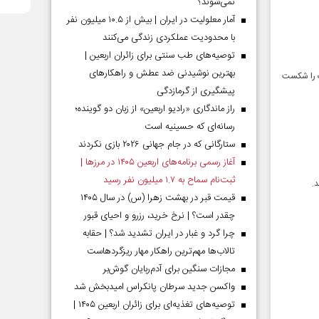
نمی‌شوند؟
آمار معلولیت در ایران | بیش از ۱۰.۵ میلیون نفر
با محدودیت عملکردی زندگی می‌کنند
توصیه‌های طب سنتی برای زائران اربعین |
بهترین نوشیدنی ضد عطش و راهکارهای
با نتیجه ۴ بر ۲ میزبانش هنگ‌کنگ را شکست
پیشگیری از گرمازدگی
راز ماندگاری «رادیو اربعین» از زبان دو گوینده؛
رسانه‌ای که حسینیه است
ستارگانی که در جام جهانی ۲۰۲۶ بازی نکردند
آغاز رسمی برنامه‌های اربعین ۱۴۰۵ در مرز‌ها |
ثبت‌نام سماح به ۱.۷ میلیون نفر رسید
قیمت قبر در بهشت زهرا (س) در سال ۱۴۰۵
چقدر است؟ | نرخ خرید، رزرو و احیای قبور
چرا گرد و غبار در ایران تشدید شد؟ | حقابه
تالاب‌ها مهم‌ترین راهکار مهار ریزگردهاست
مجازات سنگین برای آدم‌ربایان گوش‌بر
واکسن جدید سرطان پانکراس امیدبخش شد
توصیه‌های تغذیه‌ای برای زائران اربعین ۱۴۰۵ |