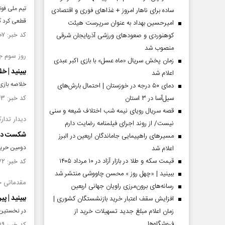
تیم ملی فوت
ساده برای ناهار امروز + غذاهای فوری و اقتصادی
قطعی کرد که
امیرحسین بهداد به عنوان سرپرست هیئت
کد خبر: ۱۴۴۱۵۰۷ تاریخ انتشار : ۱۴۰۲/۱۰/۲۹
کوهنوردی و صعودهای ورزشی آذربایجان شرقی
منصوب شد
روز سوم جام
زمان پخش سریال «ماه عسل» با بازی اکبر عبدی
ببینید | خلاصه 
اعلام شد
خلاصه بازی امارات ۳ - هنگ کنگ ۱ در چارچو
دمای ۵۰ درجه در خوزستان | احتمال بارش‌های
سیل‌آسا در ۳ استان
کد خبر: ۱۴۴۰۶۴۳ تاریخ انتشار : ۱۴۰۲/۱۰/۲۴
قصه سریال رویای نیمه شب اختلاف شیعه و سنی
دیدار تدار
نیست/ از روند اجرای فیلمنامه رضایت دارم
شکست دومی
مسیر‌های راهپیمایی جاماندگان اربعین در البرز
دومین حریف 
اعلام شد
قیمت سکه و طلا در بازار آزاد در ۱۰ مرداد ۱۴۰۵
کد خبر: ۱۴۴۰۱۷۲ تاریخ انتشار : ۱۴۰۲/۱۰/۲۰
ببینید | «چهل روز » محسن چاووشی منتشر شد
مقدماتی جام
رسانه‌های برون‌مرزی راویان جهانی اربعین
ببینید | 
افزایش سقف اعتبار خرید بازنشستگان کشوری |
زمان اعلام مبلغ جدید تسهیلات خرید از
در نخستین مسابقه از مقدما
فروشگاه‌ها