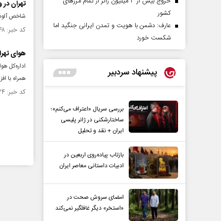
خروج بیش از ۳ میلیون زائر از تمام مرز‌های
تهران در 
کشور
شاخص آلودگی هوای ته
عارف: دشمن با هویت و تمدن ایرانی جنگید اما
کد خبر: ۱۵۲۷۰۴۸ تاریخ انتشار : ۱۴۰۴/۰۸/۱۹
شکست خورد
هوای تهرا
اداره‌کل هو
پیشنهاد سردبیر
همراه با ا
کد خبر: ۱۵۲۰۲۳۴ تاریخ انتشار : ۱۴۰۴/۰۷/۰۶
بررسی سریال «اعتراف می‌کنم»؛
ساختارشکنی در ژانر پلیسی
ایران + نقد و تحلیل
بازتاب پیاده‌روی اربعین در
ادبیات داستانی معاصر ایران
امضای سروش صحت در
«استخر» دیگر غافلگیر نمی‌کند