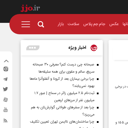
نها
عکس
جام جم پلاس
سلامت
بازار
اخبار ویژه
صبحانه چی درست کنم؟ معرفی ۳۰ صبحانه
سریع، سالم و مقوی برای همه سلیقه‌ها
چرا برخی بیماران بعد از کرونا و آنفلوآنزا ماه‌ها
بهبود نمی‌یابند؟
 در برخی
ثبت‌نام ۲.۵ میلیون زائر در سماح | عبور ۱.۷
میلیون نفر از مرز‌های اربعین
چرا بعد از سفرهای طولانی گوارش‌تان به هم
می‌ریزد؟
چرا ساختمان‌های ناایمن تهران تعیین تکلیف
بر اساس اعلام شرکت کنترل کیفیت هوای تهران، میانگین کیفیت هوای پایتخت امروز ۶ مردادماه با ثبت شاخص ۱۵۵ و