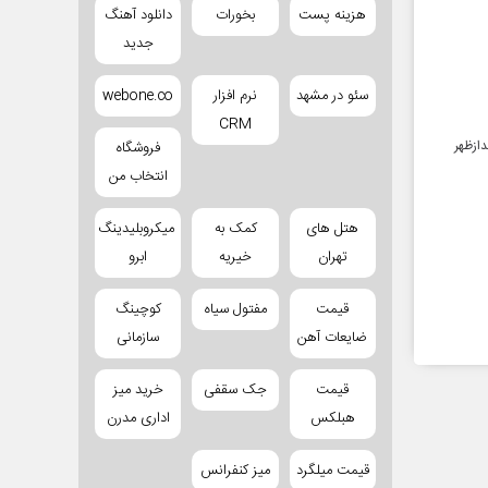
هزینه پست
بخورات
دانلود آهنگ
جدید
سئو در مشهد
نرم افزار
webone.co
CRM
دازظهر
فروشگاه
انتخاب من
هتل های
کمک به
میکروبلیدینگ
تهران
خیریه
ابرو
قیمت
مفتول سیاه
کوچینگ
ضایعات آهن
سازمانی
قیمت
جک سقفی
خرید میز
هبلکس
اداری مدرن
قیمت میلگرد
میز کنفرانس