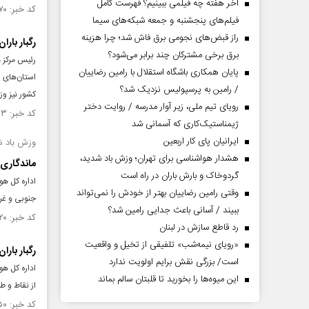
آخر هفته چه فیلمی ببینیم؟ فهرست کامل
کد خبر: ۱۵۵۸۲۷۰ تاریخ انتشار : ۱۴۰۵/۰۴/۱۴
فیلم‌های پنجشنبه و جمعه شبکه‌های سیما
راز قبض‌های نجومی برق فاش شد؛ چرا هزینه
رگبار بار
برق برخی مشترکان چند برابر می‌شود؟
رئیس مرکز 
پایان همکاری باشگاه استقلال با رامین رضاییان
استان‌های 
/ رامین به پرسپولیس نزدیک شد؟
کشور نیز و
رویای تیم ملی، زیر آوار مدرسه / روایت دختر
کد خبر: ۱۵۵۷۲۰۳ تاریخ انتشار : ۱۴۰۵/۰۴/۰۵
ژیمناستیک‌کاری که آسمانی شد
ایرانیان پای کار اربعین
وزش باد ش
هشدار هواشناسی برای تهران؛ وزش باد شدید،
ماندگاری 
گردوخاک و بارش باران در راه است
اداره کل هو
وقتی رامین رضاییان بهتر از خودش را نمی‌تواند
جنوبی و غر
ببیند / آسانی باعث جدایی رامین شد؟
کد خبر: ۱۵۵۶۵۲۰ تاریخ انتشار : ۱۴۰۵/۰۳/۲۹
رد قاطع سازش در لبنان
«رویای نیمه‌شب» تلفیقی از تخیل و واقعیت
رگبار بارا
است/ بزرگی نقش برایم اولویت ندارد
این میوه‌ها را بخورید تا قلبتان سالم بماند
از نقاط و ط
کد خبر: ۱۵۴۳۴۵۰ تاریخ انتشار : ۱۴۰۴/۱۱/۲۹