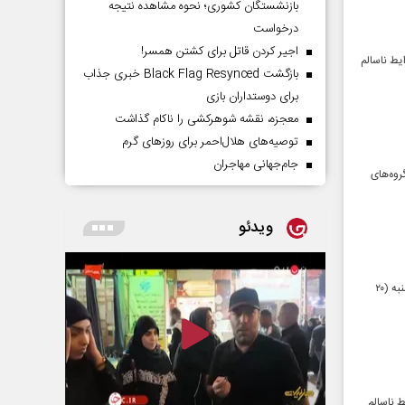
بازنشستگان کشوری؛ نحوه مشاهده نتیجه
درخواست
اجیر کردن قاتل برای کشتن همسر!
تخت هم‌اکنون (۵ بهمن‌ماه) در شرایط ناسالم
بازگشت Black Flag Resynced خبری جذاب
برای دوستداران بازی
معجزه، نقشه شوهرکشی را ناکام گذاشت
توصیه‌های هلال‌احمر برای روز‌های گرم
جام‌جهانی مهاجران
یت هوای پایتخت در صبح جمعه سوم بهمن ۱۴۰۴، برای گروه‌های
ویدئو
اداره کل هواشناسی استان تهران از تشدید آلودگی هوا تا فردا ( ۱۸ دی‌ماه) همچنین بارش برف و باران طی شنبه (۲۰
 هم‌اکنون (۱۶ دی‌ماه) در شرایط ناسالم