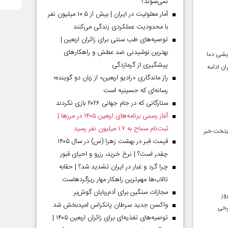
نمی‌شوند؟
آمار معلولیت در ایران | بیش از ۱۰.۵ میلیون نفر
با محدودیت عملکردی زندگی می‌کنند
توصیه‌های طب سنتی برای زائران اربعین |
بهترین نوشیدنی ضد عطش و راهکارهای
ایشی دما
پیشگیری از گرمازدگی
ن ادامه
راز ماندگاری «رادیو اربعین» از زبان دو گوینده؛
رسانه‌ای که حسینیه است
ستارگانی که در جام جهانی ۲۰۲۶ بازی نکردند
آغاز رسمی برنامه‌های اربعین ۱۴۰۵ در مرز‌ها |
ثبت‌نام سماح به ۱.۷ میلیون نفر رسید
ایتخت خبر
قیمت قبر در بهشت زهرا (س) در سال ۱۴۰۵
چقدر است؟ | نرخ خرید، رزرو و احیای قبور
چرا گرد و غبار در ایران تشدید شد؟ | حقابه
تالاب‌ها مهم‌ترین راهکار مهار ریزگردهاست
مجازات سنگین برای آدم‌ربایان گوش‌بر
وز
واکسن جدید سرطان پانکراس امیدبخش شد
 برخی
توصیه‌های تغذیه‌ای برای زائران اربعین ۱۴۰۵ |