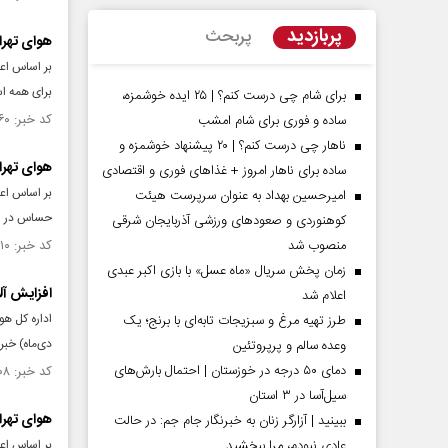
پربازدید
پربحث
هوای تهرا
برای همه ا
برای شام چی درست کنم؟ | ۲۵ ایده خوشمزه،
کد خبر: ۱۵۳۹۹۶۰ تاریخ انتشار : ۱۴۰۴/۱۱/۰۵
ساده و فوری برای شام امشب
ناهار چی درست کنم؟ | ۲۰ پیشنهاد خوشمزه و
هوای تهر
ساده برای ناهار امروز + غذاهای فوری و اقتصادی
امیرحسین بهداد به عنوان سرپرست هیئت
حساس در شرا
کوهنوردی و صعودهای ورزشی آذربایجان شرقی
منصوب شد
کد خبر: ۱۵۳۹۶۱۰ تاریخ انتشار : ۱۴۰۴/۱۱/۰۳
زمان پخش سریال «ماه عسل» با بازی اکبر عبدی
افزایش آل
اعلام شد
طرز تهیه مرغ و سبزیجات تابه‌ای با برنج؛ یک
دی‌ماه) خبر 
وعده سالم و پرپروتئین
دمای ۵۰ درجه در خوزستان | احتمال بارش‌های
کد خبر: ۱۵۳۷۹۰۸ تاریخ انتشار : ۱۴۰۴/۱۰/۱۷
سیل‌آسا در ۳ استان
هوای تهرا
ببینید | آزارگر زنان به خبرنگار جام جم: در حالت
عادی نبودم، مرا ببخشید