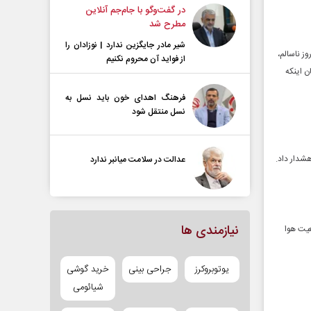
در گفت‌و‌گو با جام‌جم آنلاین
مطرح شد
شیر مادر جایگزین ندارد | نوزادان را
سال با آلودگی هوا آغاز شد. از ابتدای سال ۱۱۸ روز هوا در شرایط ناسالم برای گروه‌های حساس، ۲۱ روز ناسالم،
از فواید آن محروم نکنیم
ان اینکه
فرهنگ اهدای خون باید نسل به
نسل منتقل شود
عدالت در سلامت میانبر ندارد
نیازمندی ها
وی شاخص ۱۱۶ قرار گرفته و وضعیت هوا
یوتوبروکرز
جراحی بینی
خرید گوشی
شیائومی