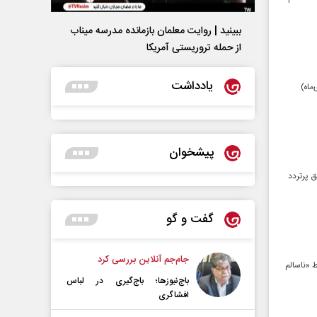
ببینید | روایت معلمان بازمانده مدرسه میناب
از حمله تروریستی آمریکا
یادداشت
فزایش آلاینده‌ های جوی از امروز تا شنبه هفته آینده (۱۵ تا ۲۰ دی‌ماه)
پیشخوان
در مناطق پرتردد
گفت و گو
جام‌جم آنلاین بررسی کرد
 هم‌اکنون (۵ دی ماه) در شرایط «ناسالم
باج‌نیوزها؛ باج‌گیری در لباس
افشاگری