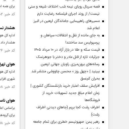
قصه سریال رویای نیمه شب اختلاف شیعه و سنی
برای همه ا
نیست/ از روند اجرای فیلمنامه رضایت دارم
کد خبر: ۱۵۳۷۷۰۲ تاریخ انتشار : ۱۴۰۴/۱۰/۱۶
مسیر‌های راهپیمایی جاماندگان اربعین در البرز
هشدار نسب
اعلام شد
به جای مانده از نقل و انتقالات؛ سپاهان و
پرسپولیس سد ساختند!
هشدار داد.
قیمت سکه و طلا در بازار آزاد در ۱۰ مرداد ۱۴۰۵
کد خبر: ۱۵۳۷۳۳۶ تاریخ انتشار : ۱۴۰۴/۱۰/۱۴
جزئیات تازه از قتل مادر و دختر با جوهرنمک
رسانه‌های برون‌مرزی راویان جهانی اربعین
هوای تهرا
ببینید | «چهل روز » محسن چاووشی منتشر شد
بحران کم‌عمق
شهری افزای
افزایش سقف اعتبار خرید بازنشستگان کشوری |
کد خبر: ۱۵۳۶۹۰۸ تاریخ انتشار : ۱۴۰۴/۱۰/۱۰
زمان اعلام مبلغ جدید تسهیلات خرید از
فروشگاه‌ها
هوای ناسا
اطراف رشت کجا بریم (جاهای دیدنی اطراف
رشت)
برای گروه‌
رهبر یمن: صهیونیسم خطری برای تمام جامعه
کد خبر: ۱۵۳۵۹۷۸ تاریخ انتشار : ۱۴۰۴/۱۰/۰۵