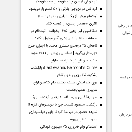
در گرمای اربعین چه بخوریم و چه نخوریم؟
گره قتل در دی‌جی پارتی با ۵۰ قسم باز می‌شود
ثبت‌نام بیش از یک میلیون نفر در سماح |
زائران «همیار اربعین» را نصب کنند
د در برخی
متقاضیان ارز اربعین ۱۴۰۵ بخوانند | ثبت‌نام در
ل‌شرقی
سامانه سماح را به روز‌های آخر موکول نکنید
کاهش ۲۵ درصدی بستری مجدد با اجرای طرح
«پرستار پیگیر» | شناسایی بیش از ۳۰۰۰ مورد
جدید سرطان در خانواده بیماران
Castlevania: Belmont’s Curse؛ بازگشت
باشکوه شکارچیان خون‌آشام
 در نیمه
روی هر لینکی کلیک نکنید، دام کلاهبرداران
سایبری همین‌جاست
سرمایه‌گذاری برای رفاه؛ هزینه یا آینده‌سازی؟
بازگشت مسعود شصت‌چی با دردسر‌های تازه؛ از
شایعه حضور در میز مذاکره تا پایان فیلمبرداری
عد و برق در پاره‌ای
«مرد سه‌هزارچهره»
استعلام وام ضروری ۷۵ میلیون تومانی