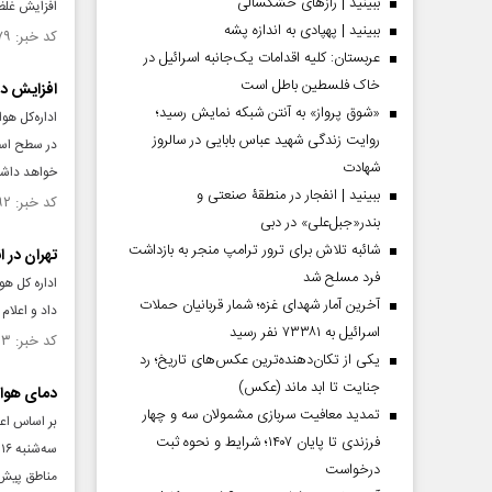
ببینید | رازهای خشکسالی
افزایش غلظت
ببینید | پهپادی به اندازه پشه
کد خبر: ۱۵۶۰۹۷۹ تاریخ انتشار : ۱۴۰۵/۰۵/۰۶
عربستان: کلیه اقدامات یک‌جانبه اسرائیل در
خاک فلسطین باطل است
افزایش دو
«شوق پرواز» به آنتن شبکه نمایش رسید؛
اداره‌کل هو
روایت زندگی شهید عباس بابایی در سالروز
در سطح است
شهادت
خواهد داش
ببینید | انفجار در منطقۀ صنعتی و
کد خبر: ۱۵۵۸۸۹۲ تاریخ انتشار : ۱۴۰۵/۰۴/۲۱
بندر«جبل‌علی» در دبی
شائبه تلاش برای ترور ترامپ منجر به بازداشت
تهران در 
فرد مسلح شد
اداره کل ه
آخرین آمار شهدای غزه؛ شمار قربانیان حملات
داد و اعلام
اسرائیل به ۷۳۳۸۱ نفر رسید
کد خبر: ۱۵۵۸۶۶۳ تاریخ انتشار : ۱۴۰۵/۰۴/۱۹
یکی از تکان‌دهنده‌ترین عکس‌های تاریخ؛ رد
جنایت تا ابد ماند (عکس)
دمای هوای تهران به ۴۰ درجه می‌رسد | هش
تمدید معافیت سربازی مشمولان سه و چهار
بر اساس اعل
فرزندی تا پایان ۱۴۰۷؛ شرایط و نحوه ثبت
درخواست
مناطق پیش‌