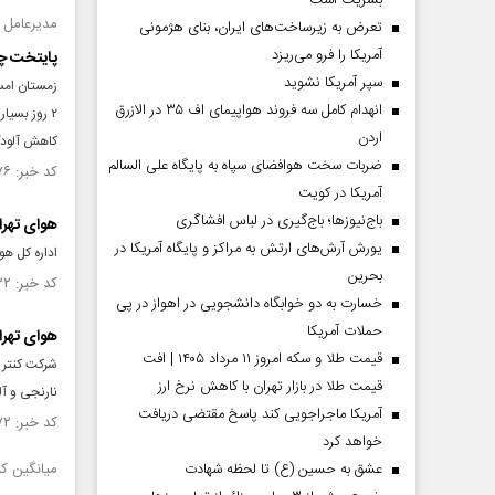
بشریت است
مدیرعامل 
تعرض به زیرساخت‌های ایران، بنای هژمونی
آمریکا را فرو می‌ریزد
پایتخت چ
سپر آمریکا نشوید
انهدام کامل سه فروند هواپیمای اف ۳۵ در الازرق
اردن
کاهش آلودگ
ضربات سخت هوافضای سپاه به پایگاه علی السالم
کد خبر: ۱۵۳۵۹۷۶ تاریخ انتشار : ۱۴۰۴/۱۰/۰۵
آمریکا در کویت
باج‌نیوزها؛ باج‌گیری در لباس افشاگری
هوای تهرا
یورش آرش‌های ارتش به مراکز و پایگاه‌ آمریکا در
اداره کل هواشنا
بحرین
کد خبر: ۱۵۳۴۸۳۲ تاریخ انتشار : ۱۴۰۴/۰۹/۲۹
خسارت به دو خوابگاه دانشجویی در اهواز در پی
حملات آمریکا
هوای تهرا
قیمت طلا و سکه امروز ۱۱ مرداد ۱۴۰۵ | افت
قیمت طلا در بازار تهران با کاهش نرخ ارز
نارنجی و آ
آمریکا ماجراجویی کند پاسخ مقتضی دریافت
کد خبر: ۱۵۳۴۴۷۲ تاریخ انتشار : ۱۴۰۴/۰۹/۲۸
خواهد کرد
عشق به حسین (ع) تا لحظه شهادت
میانگین ک