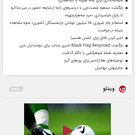
سرمایه‌گذاری برای رفاه؛ هزینه یا آینده‌سازی؟
بازگشت مسعود شصت‌چی با دردسر‌های تازه؛ از شایعه حضور در میز مذاکره
تا پایان فیلمبرداری «مرد سه‌هزارچهره»
استعلام وام ضروری ۷۵ میلیون تومانی بازنشستگان کشوری؛ نحوه مشاهده
نتیجه درخواست
اجیر کردن قاتل برای کشتن همسر!
بازگشت Black Flag Resynced خبری جذاب برای دوستداران بازی
معجزه، نقشه شوهرکشی را ناکام گذاشت
توصیه‌های هلال‌احمر برای روز‌های گرم
جام‌جهانی مهاجران
ویدئو