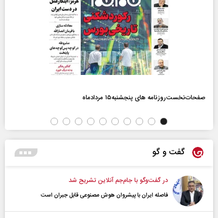
صفحات‌نخست‌روزنامه ها‌ی پنجشنبه‌۱۵ مردادماه
گفت و گو
در گفت‌و‌گو با جام‌جم آنلاین تشریح شد
فاصله ایران با پیشرو‌ان هوش مصنوعی قابل جبران است