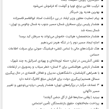
ترکیب طلایی برنج، لوبیا و گوشت که فراموش نمی‌شود
بهترین هدیه روز خبرنگار
پیام تسلیت معاون وزیر ارشاد در پی درگذشت استاد ابوالقاسم قاسم‌زاده
هشدار پلیس برای مسافران شمال؛ مسیر جنوب به شمال چالوس و تهران–
شمال بسته شد
هشدار متخصصان؛ هپاتیت خاموش می‌تواند به سرطان کبد برسد!
اجازه ایجاد مسیر دوم را در تنگه هرمز نمی‌دهیم
هک شرکت‌های مالی با تماس تلفنی؛ فیشینگ صوتی برای سرقت اطلاعات
حساس
نقض آتش‌بس در لبنان؛ حمله توپخانه‌ای و پهپادی اسرائیل به چند شهرک
هشدار نارنجی هواشناسی برای ۴ استان؛ خطر سیلاب و رعدوبرق در ارتفاعات
با همراهی کارشناسان، دانشگاهیان، مدیران و فعالان اقتصادی در حال پیگیری
مسائل هستیم/پیگیری دولت برای افزایش مبلغ کالابرگ ادامه دارد
۳ تصادف مرگبار در بزرگراه‌های تهران؛ هشدار پلیس درباره بی‌توجهی و تغییر
مسیر ناگهانی
ببینید | وقتی ستاره‌ها قبل از گل جشن گرفتند!
پرداخت مابه‌التفاوت حقوق بازنشستگان تأمین اجتماعی