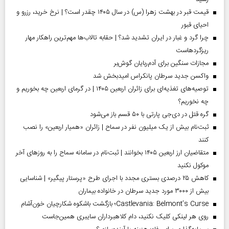
قیمت قبر در بهشت زهرا (س) در سال ۱۴۰۵ چقدر است؟ | نرخ خرید، رزرو و
احیای قبور
چرا گرد و غبار در ایران تشدید شد؟ | حقابه تالاب‌ها مهم‌ترین راهکار مهار
ریزگردهاست
مجازات سنگین برای آدم‌ربایان گوش‌بر
واکسن جدید سرطان پانکراس امیدبخش شد
توصیه‌های تغذیه‌ای برای زائران اربعین ۱۴۰۵ | در گرمای اربعین چه بخوریم و
چه نخوریم؟
گره قتل در دی‌جی پارتی با ۵۰ قسم باز می‌شود
ثبت‌نام بیش از یک میلیون نفر در سماح | زائران «همیار اربعین» را نصب
کنند
متقاضیان ارز اربعین ۱۴۰۵ بخوانند | ثبت‌نام در سامانه سماح را به روز‌های آخر
موکول نکنید
کاهش ۲۵ درصدی بستری مجدد با اجرای طرح «پرستار پیگیر» | شناسایی
بیش از ۳۰۰۰ مورد جدید سرطان در خانواده بیماران
Castlevania: Belmont’s Curse؛ بازگشت باشکوه شکارچیان خون‌آشام
روی هر لینکی کلیک نکنید، دام کلاهبرداران سایبری همین‌جاست