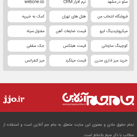
سئو در مشهد
نرم افزار CRM
webone.co
فروشگاه انتخاب من
هتل های تهران
کمک به خیریه
میکروبلیدینگ ابرو
قیمت ضایعات آهن
مفتول سیاه
کوچینگ سازمانی
قیمت هبلکس
جک سقفی
خرید میز اداری مدرن
قیمت میلگرد
میز کنفرانس
تمام حقوق مادی و معنوی این سایت متعلق به جام جم آنلاین است و استفاده از
مطالب با ذکر منبع بلامانع است.