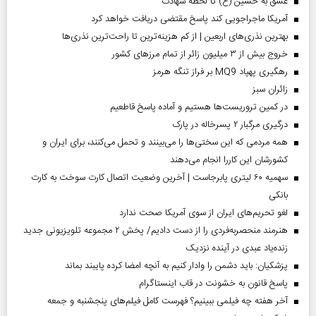
عشق به حسین (ع) تا لحظه شهادت
آمریکا ماجراجویی کند پاسخ مقتضی دریافت خواهد کرد
بهترین نذری‌های اربعین | از کم هزینه‌ترین تا راحت‌ترین نذری‌ها
خروج بیش از ۳ میلیون زائر از تمام مرز‌های کشور
رهگیری پهپاد MQ9 بر فراز تنگه هرمز
‌زائران سبز
در کمین تروریست‌ها هستیم و آماده پاسخ قاطعیم
درگیری مرگبار ۲ پسرخاله در پارک
همه مردمی که این سختی‌ها را می‌بینند و تحمل می‌کنند، برای ایران و
کشورشان این کاررا انجام می‌دهند
سهمیه ۶۰ لیتری پابرجاست | آخرین وضعیت اتصال کارت سوخت به کارت
بانکی
لغو تحریم‌های ایران از سوی آمریکا صحت ندارد
هنرمند منحصر‌به‌فردی را از دست دادیم/ پخش ۲ مجموعه تلویزیونی جدید
زنده‌یاد عبدی در آینده نزدیک
پزشکیان: باید دشمن را وادار کنیم به آنچه امضا کرده پایبند بماند
پاسخ قانون به خشونت در قاب اینستاگرام
آخر هفته چه فیلمی ببینیم؟ فهرست کامل فیلم‌های پنجشنبه و جمعه