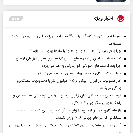
اخبار ویژه
صبحانه چی درست کنم؟ معرفی ۳۰ صبحانه سریع، سالم و مقوی برای همه
سلیقه‌ها
چرا برخی بیماران بعد از کرونا و آنفلوآنزا ماه‌ها بهبود نمی‌یابند؟
ثبت‌نام ۲.۵ میلیون زائر در سماح | عبور ۱.۷ میلیون نفر از مرز‌های اربعین
چرا بعد از سفرهای طولانی گوارش‌تان به هم می‌ریزد؟
چرا ساختمان‌های ناایمن تهران تعیین تکلیف نمی‌شوند؟
آمار معلولیت در ایران | بیش از ۱۰.۵ میلیون نفر با محدودیت عملکردی
زندگی می‌کنند
توصیه‌های طب سنتی برای زائران اربعین | بهترین نوشیدنی ضد عطش و
راهکارهای پیشگیری از گرمازدگی
راز ماندگاری «رادیو اربعین» از زبان دو گوینده؛ رسانه‌ای که حسینیه است
ستارگانی که در جام جهانی ۲۰۲۶ بازی نکردند
آغاز رسمی برنامه‌های اربعین ۱۴۰۵ در مرز‌ها | ثبت‌نام سماح به ۱.۷ میلیون نفر
رسید