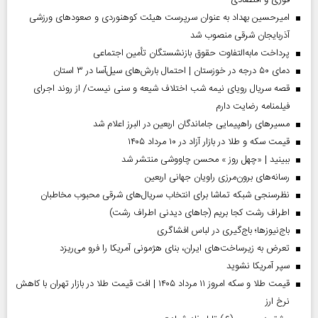
امیرحسین بهداد به عنوان سرپرست هیئت کوهنوردی و صعودهای ورزشی
آذربایجان شرقی منصوب شد
پرداخت مابه‌التفاوت حقوق بازنشستگان تأمین اجتماعی
دمای ۵۰ درجه در خوزستان | احتمال بارش‌های سیل‌آسا در ۳ استان
قصه سریال رویای نیمه شب اختلاف شیعه و سنی نیست/ از روند اجرای
فیلمنامه رضایت دارم
مسیر‌های راهپیمایی جاماندگان اربعین در البرز اعلام شد
قیمت سکه و طلا در بازار آزاد در ۱۰ مرداد ۱۴۰۵
ببینید | «چهل روز » محسن چاووشی منتشر شد
رسانه‌های برون‌مرزی راویان جهانی اربعین
نظرسنجی شبکه تماشا برای انتخاب سریال‌های شرقی محبوب مخاطبان
اطراف رشت کجا بریم (جاهای دیدنی اطراف رشت)
باج‌نیوزها؛ باج‌گیری در لباس افشاگری
تعرض به زیرساخت‌های ایران، بنای هژمونی آمریکا را فرو می‌ریزد
سپر آمریکا نشوید
قیمت طلا و سکه امروز ۱۱ مرداد ۱۴۰۵ | افت قیمت طلا در بازار تهران با کاهش
نرخ ارز