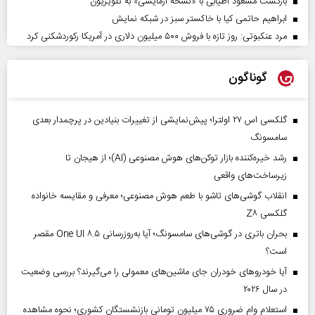
بازگشت مسعود اطیابی با «نسخهٔ آزمایشی» به تلویزیون
ابراهیم حاتمی کیا با خاکستر سبز در شبکه نمایش
مرد عنکبوتی: روز تازه با فروش ۵۰۰ میلیون دلاری در آمریکا رکوردشکنی کرد
گوناگون
گلکسی اس ۲۷ اولترا؛ پیش‌نمایشی از تغییرات بنیادین در پرچمدار بعدی
سامسونگ
رشد خیره‌کننده بازار توکن‌های هوش مصنوعی (AI)؛ از هیجان تا
زیرساخت‌های واقعی
انقلاب گوشی‌های تاشو‌ با طعم هوش مصنوعی؛ معرفی و مقایسه خانواده
گلکسی Z۸
بحران باتری در گوشی‌های سامسونگ؛ آیا به‌روزرسانی One UI ۸.۵ مقصر
است؟
آیا خودروهای خودران جای ماشین‌های معمولی را می‌گیرند؟ بررسی وضعیت
در سال ۲۰۲۶
استعلام وام ضروری ۷۵ میلیون تومانی بازنشستگان کشوری؛ نحوه مشاهده