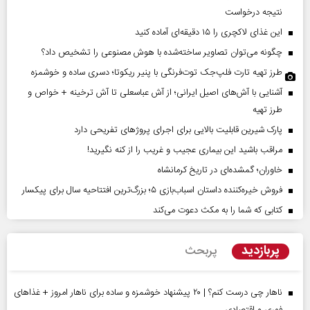
نتیجه درخواست
این غذای لاکچری را ۱۵ دقیقه‌ای آماده کنید
چگونه می‌توان تصاویر ساخته‌شده با هوش مصنوعی را تشخیص داد؟
طرز تهیه تارت فلپ‌جک توت‌فرنگی با پنیر ریکوتا؛ دسری ساده و خوشمزه
آشنایی با آش‌های اصیل ایرانی؛ از آش عباسعلی تا آش ترخینه + خواص و
طرز تهیه
پارک شیرین قابلیت‌ بالایی برای اجرای پروژهای تفریحی دارد
مراقب باشید این بیماری عجیب و غریب را از کنه نگیرید!
خاوران؛ گمشده‌ای در تاریخ کرمانشاه
فروش خیره‌کننده داستان اسباب‌بازی ۵؛ بزرگ‌ترین افتتاحیه سال برای پیکسار
کتابی که شما را به مکث دعوت می‌کند
پربازدید
پربحث
ناهار چی درست کنم؟ | ۲۰ پیشنهاد خوشمزه و ساده برای ناهار امروز + غذاهای
فوری و اقتصادی