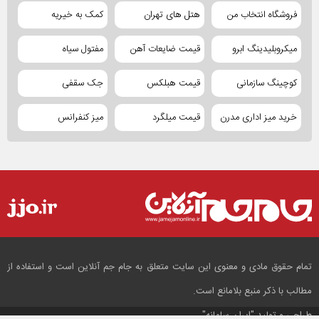
فروشگاه انتخاب من
هتل های تهران
کمک به خیریه
میکروبلیدینگ ابرو
قیمت ضایعات آهن
مفتول سیاه
کوچینگ سازمانی
قیمت هبلکس
جک سقفی
خرید میز اداری مدرن
قیمت میلگرد
میز کنفرانس
تمام حقوق مادی و معنوی این سایت متعلق به جام جم آنلاین است و استفاده از
مطالب با ذکر منبع بلامانع است.
طراحی و تولید
"ایران سامانه"