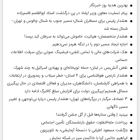
بهترین هدیه روز خبرنگار
پیام تسلیت معاون وزیر ارشاد در پی درگذشت استاد ابوالقاسم قاسم‌زاده
هشدار پلیس برای مسافران شمال؛ مسیر جنوب به شمال چالوس و تهران–
شمال بسته شد
هشدار متخصصان؛ هپاتیت خاموش می‌تواند به سرطان کبد برسد!
اجازه ایجاد مسیر دوم را در تنگه هرمز نمی‌دهیم
هک شرکت‌های مالی با تماس تلفنی؛ فیشینگ صوتی برای سرقت اطلاعات
حساس
نقض آتش‌بس در لبنان؛ حمله توپخانه‌ای و پهپادی اسرائیل به چند شهرک
هشدار نارنجی هواشناسی برای ۴ استان؛ خطر سیلاب و رعدوبرق در ارتفاعات
با همراهی کارشناسان، دانشگاهیان، مدیران و فعالان اقتصادی در حال پیگیری
مسائل هستیم/پیگیری دولت برای افزایش مبلغ کالابرگ ادامه دارد
۳ تصادف مرگبار در بزرگراه‌های تهران؛ هشدار پلیس درباره بی‌توجهی و تغییر
مسیر ناگهانی
ببینید | وقتی ستاره‌ها قبل از گل جشن گرفتند!
پرداخت مابه‌التفاوت حقوق بازنشستگان تأمین اجتماعی
بازگشت مسعود اطیابی با «نسخهٔ آزمایشی» به تلویزیون
ابراهیم حاتمی کیا با خاکستر سبز در شبکه نمایش