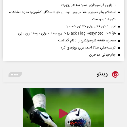
تا پایان فیلمبرداری «مرد سه‌هزارچهره»
استعلام وام ضروری ۷۵ میلیون تومانی بازنشستگان کشوری؛ نحوه مشاهده
نتیجه درخواست
اجیر کردن قاتل برای کشتن همسر!
بازگشت Black Flag Resynced خبری جذاب برای دوستداران بازی
معجزه، نقشه شوهرکشی را ناکام گذاشت
توصیه‌های هلال‌احمر برای روز‌های گرم
جام‌جهانی مهاجران
ویدئو