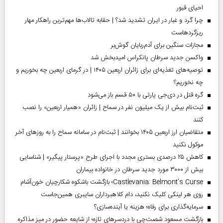
احیای قبور
چرا گرد و غبار در ایران تشدید شد؟ | حقابه تالاب‌ها مهم‌ترین راهکار مهار
ریزگردهاست
مجازات سنگین برای آدم‌ربایان گوش‌بر
واکسن جدید سرطان پانکراس امیدبخش شد
توصیه‌های تغذیه‌ای برای زائران اربعین ۱۴۰۵ | در گرمای اربعین چه بخوریم و
چه نخوریم؟
گره قتل در دی‌جی پارتی با ۵۰ قسم باز می‌شود
ثبت‌نام بیش از یک میلیون نفر در سماح | زائران «همیار اربعین» را نصب
کنند
متقاضیان ارز اربعین ۱۴۰۵ بخوانند | ثبت‌نام در سامانه سماح را به روز‌های آخر
موکول نکنید
کاهش ۲۵ درصدی بستری مجدد با اجرای طرح «پرستار پیگیر» | شناسایی
بیش از ۳۰۰۰ مورد جدید سرطان در خانواده بیماران
Castlevania: Belmont’s Curse؛ بازگشت باشکوه شکارچیان خون‌آشام
روی هر لینکی کلیک نکنید، دام کلاهبرداران سایبری همین‌جاست
سرمایه‌گذاری برای رفاه؛ هزینه یا آینده‌سازی؟
بازگشت مسعود شصت‌چی با دردسر‌های تازه؛ از شایعه حضور در میز مذاکره