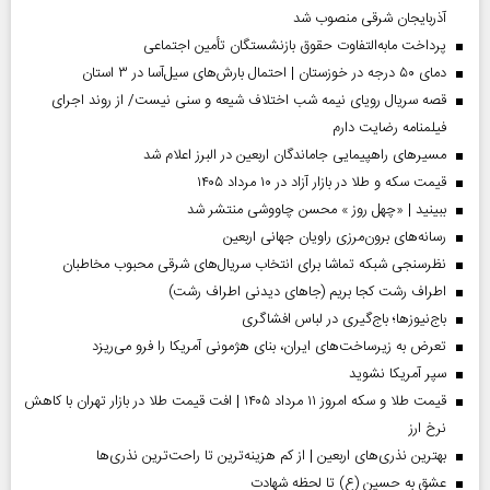
آذربایجان شرقی منصوب شد
پرداخت مابه‌التفاوت حقوق بازنشستگان تأمین اجتماعی
دمای ۵۰ درجه در خوزستان | احتمال بارش‌های سیل‌آسا در ۳ استان
قصه سریال رویای نیمه شب اختلاف شیعه و سنی نیست/ از روند اجرای
فیلمنامه رضایت دارم
مسیر‌های راهپیمایی جاماندگان اربعین در البرز اعلام شد
قیمت سکه و طلا در بازار آزاد در ۱۰ مرداد ۱۴۰۵
ببینید | «چهل روز » محسن چاووشی منتشر شد
رسانه‌های برون‌مرزی راویان جهانی اربعین
نظرسنجی شبکه تماشا برای انتخاب سریال‌های شرقی محبوب مخاطبان
اطراف رشت کجا بریم (جاهای دیدنی اطراف رشت)
باج‌نیوزها؛ باج‌گیری در لباس افشاگری
تعرض به زیرساخت‌های ایران، بنای هژمونی آمریکا را فرو می‌ریزد
سپر آمریکا نشوید
قیمت طلا و سکه امروز ۱۱ مرداد ۱۴۰۵ | افت قیمت طلا در بازار تهران با کاهش
نرخ ارز
بهترین نذری‌های اربعین | از کم هزینه‌ترین تا راحت‌ترین نذری‌ها
عشق به حسین (ع) تا لحظه شهادت