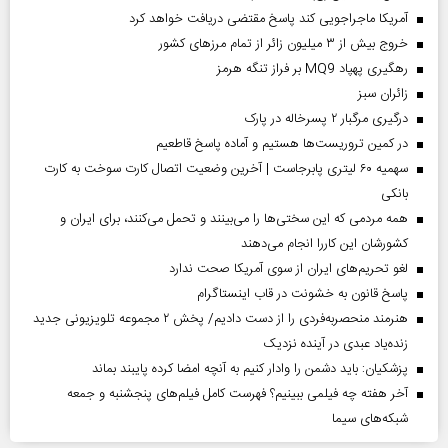
آمریکا ماجراجویی کند پاسخ مقتضی دریافت خواهد کرد
خروج بیش از ۳ میلیون زائر از تمام مرز‌های کشور
رهگیری پهپاد MQ9 بر فراز تنگه هرمز
‌زائران سبز
درگیری مرگبار ۲ پسرخاله در پارک
در کمین تروریست‌ها هستیم و آماده پاسخ قاطعیم
سهمیه ۶۰ لیتری پابرجاست | آخرین وضعیت اتصال کارت سوخت به کارت
بانکی
همه مردمی که این سختی‌ها را می‌بینند و تحمل می‌کنند، برای ایران و
کشورشان این کاررا انجام می‌دهند
لغو تحریم‌های ایران از سوی آمریکا صحت ندارد
پاسخ قانون به خشونت در قاب اینستاگرام
هنرمند منحصر‌به‌فردی را از دست دادیم/ پخش ۲ مجموعه تلویزیونی جدید
زنده‌یاد عبدی در آینده نزدیک
پزشکیان: باید دشمن را وادار کنیم به آنچه امضا کرده پایبند بماند
آخر هفته چه فیلمی ببینیم؟ فهرست کامل فیلم‌های پنجشنبه و جمعه
شبکه‌های سیما