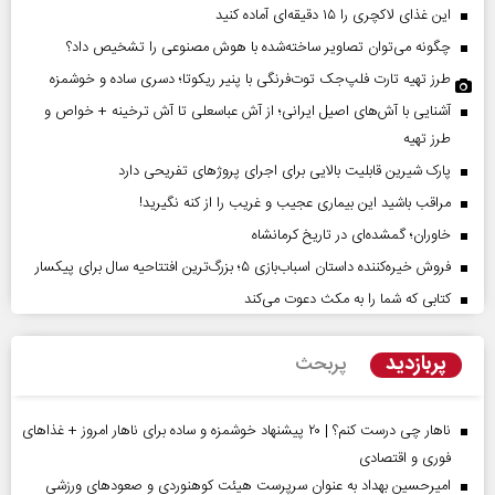
این غذای لاکچری را ۱۵ دقیقه‌ای آماده کنید
چگونه می‌توان تصاویر ساخته‌شده با هوش مصنوعی را تشخیص داد؟
طرز تهیه تارت فلپ‌جک توت‌فرنگی با پنیر ریکوتا؛ دسری ساده و خوشمزه
آشنایی با آش‌های اصیل ایرانی؛ از آش عباسعلی تا آش ترخینه + خواص و
طرز تهیه
پارک شیرین قابلیت‌ بالایی برای اجرای پروژهای تفریحی دارد
مراقب باشید این بیماری عجیب و غریب را از کنه نگیرید!
خاوران؛ گمشده‌ای در تاریخ کرمانشاه
فروش خیره‌کننده داستان اسباب‌بازی ۵؛ بزرگ‌ترین افتتاحیه سال برای پیکسار
کتابی که شما را به مکث دعوت می‌کند
پربازدید
پربحث
ناهار چی درست کنم؟ | ۲۰ پیشنهاد خوشمزه و ساده برای ناهار امروز + غذاهای
فوری و اقتصادی
امیرحسین بهداد به عنوان سرپرست هیئت کوهنوردی و صعودهای ورزشی