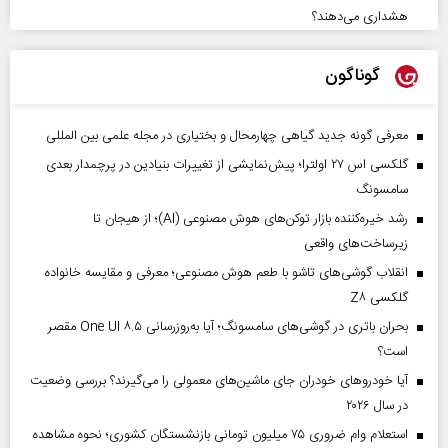
هشداری می‌دهند؟
گوناگون
معرفی گونه جدید گیاهی چهارمحال و بختیاری در مجله علمی بین المللی
گلکسی اس ۲۷ اولترا؛ پیش‌نمایشی از تغییرات بنیادین در پرچمدار بعدی
سامسونگ
رشد خیره‌کننده بازار توکن‌های هوش مصنوعی (AI)؛ از هیجان تا
زیرساخت‌های واقعی
انقلاب گوشی‌های تاشو‌ با طعم هوش مصنوعی؛ معرفی و مقایسه خانواده
گلکسی Z۸
بحران باتری در گوشی‌های سامسونگ؛ آیا به‌روزرسانی One UI ۸.۵ مقصر
است؟
آیا خودروهای خودران جای ماشین‌های معمولی را می‌گیرند؟ بررسی وضعیت
در سال ۲۰۲۶
استعلام وام ضروری ۷۵ میلیون تومانی بازنشستگان کشوری؛ نحوه مشاهده