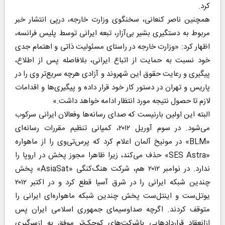
کرد.
همچنین ناصر کنعانی، سخنگوی وزارت خارجه، درپی انتشار خبر
مربوط به دستگیری بشیر بی‌آزار، تبعه ایرانی توسط پلیس فرانسه،
اظهار کرد: «وزارت خارجه در راستای مسئولیت ذاتی و اهتمام جدی
خود نسبت به حمایت از اتباع ایرانی، بلافاصله پس از اطلاع،
پیگیری و رعایت حقوق این شهروند و آزادی هرچه سریع‌تر وی را در
پاریس و تهران در دستور کار خود قرار داده و پیگیری‌ها و اقدامات
لازم تا حصول نتیجه مورد انتظار ادامه خواهد داشت.»
البته این اولین بارنیست که صدای رسانه‌ها وفعالان ایرانی سرکوب
می‌شود. در سوم آوریل ۲۰۱۲، کمپانی تنظیم مقررات رسانه‌ای
«BLM» در مونیخ آلمان اعلام کرد که پرس‌تی‌وی را از ماهواره
«SES Astra» حذف می‌کند، زیرا ظاهرا مجوز پخش در اروپا را
ندارد. در نوامبر ۲۰۱۲ هم، شرکت هنگ‌کنگی «AsiaSat» پخش
چندین شبکه ایرانی را در شرق آسیا قطع کرد و در اکتبر ۲۰۱۲
یوتل‌ست و اینتل‌ست پخش چندین شبکه ماهواره‌ای ایرانی را
متوقف کردند. اگرچه صداوسیمای جمهوری اسلامی ایران پس
ازانعقاد قراردادهایی باشرکت‌های کوچک‌تر موفق به ازسرگیری