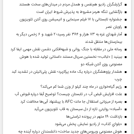
گزارشگران رادیو هم‌نفس و همدل مردم در میدان‌های سخت هستند
بازگشایی تنگه هرمز مشروط به پذیرش شروط ایران است
جشنواره تابستانی با ۱۷ فیلم سینمایی و انیمیشن روی آنتن تلویزیون
راویان نصر
آمار شهدای غزه به ۷۳ هزار و ۳۸۴ نفر رسید؛ ۲ شهید و ۶ زخمی دیگر به
بیمارستان‌ها منتقل شدند
رسانه ملی در مقابله با جنگ روانی و شبهه‌افکنی دشمن نقش مهمی ایفا کرد
ببینید | «لبالب»؛ نخستین سریال مستند داستانی تولید شده با هوش
مصنوعی روی آنتن شبکه دو
هشدار پژوهشگران درباره یک ماده پرکاربرد؛ نقش پلی‌اتیلن در تشدید کبد
چرب
رژیم گیاه‌خواری در ماه چند کیلو از وزن شما کم می‌کند؟
علت افزایش قبض آب در تابستان چیست؟ توضیح آبفا درباره قبوض آب
بصره از میزبانی استقلال جا ماند؛ AFC با پیشنهاد آبی‌ها مخالفت کرد
«آسباد»؛ روایتی تازه از دل سیستان به قاب تلویزیون می‌آید
بازداشت ۲۸ متهم در پرونده تراستی‌ها
«بلواي کذاب» از رادیو نمایش پخش می‌شود
هوش مصنوعی ویروس‌های جدید ساخت؛ دانشمندان درباره آینده چه