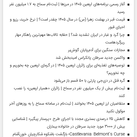
آغاز رسمی برنامه‌های اربعین ۱۴۰۵ در مرز‌ها | ثبت‌نام سماح به ۱.۷ میلیون نفر
رسید
قیمت قبر در بهشت زهرا (س) در سال ۱۴۰۵ چقدر است؟ | نرخ خرید، رزرو و
احیای قبور
چرا گرد و غبار در ایران تشدید شد؟ | حقابه تالاب‌ها مهم‌ترین راهکار مهار
ریزگردهاست
مجازات سنگین برای آدم‌ربایان گوش‌بر
واکسن جدید سرطان پانکراس امیدبخش شد
توصیه‌های تغذیه‌ای برای زائران اربعین ۱۴۰۵ | در گرمای اربعین چه بخوریم و
چه نخوریم؟
گره قتل در دی‌جی پارتی با ۵۰ قسم باز می‌شود
ثبت‌نام بیش از یک میلیون نفر در سماح | زائران «همیار اربعین» را نصب
کنند
متقاضیان ارز اربعین ۱۴۰۵ بخوانند | ثبت‌نام در سامانه سماح را به روز‌های آخر
موکول نکنید
کاهش ۲۵ درصدی بستری مجدد با اجرای طرح «پرستار پیگیر» | شناسایی
بیش از ۳۰۰۰ مورد جدید سرطان در خانواده بیماران
Castlevania: Belmont’s Curse؛ بازگشت باشکوه شکارچیان خون‌آشام