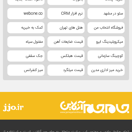
سئو در مشهد
نرم افزار CRM
webone.co
فروشگاه انتخاب من
هتل های تهران
کمک به خیریه
میکروبلیدینگ ابرو
قیمت ضایعات آهن
مفتول سیاه
کوچینگ سازمانی
قیمت هبلکس
جک سقفی
خرید میز اداری مدرن
قیمت میلگرد
میز کنفرانس
تمام حقوق مادی و معنوی این سایت متعلق به جام جم آنلاین است و استفاده از