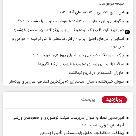
نتیجه درخواست
این غذای لاکچری را ۱۵ دقیقه‌ای آماده کنید
چگونه می‌توان تصاویر ساخته‌شده با هوش مصنوعی را تشخیص داد؟
طرز تهیه تارت فلپ‌جک توت‌فرنگی با پنیر ریکوتا؛ دسری ساده و خوشمزه
آشنایی با آش‌های اصیل ایرانی؛ از آش عباسعلی تا آش ترخینه + خواص و
طرز تهیه
پارک شیرین قابلیت‌ بالایی برای اجرای پروژهای تفریحی دارد
مراقب باشید این بیماری عجیب و غریب را از کنه نگیرید!
خاوران؛ گمشده‌ای در تاریخ کرمانشاه
فروش خیره‌کننده داستان اسباب‌بازی ۵؛ بزرگ‌ترین افتتاحیه سال برای پیکسار
پربازدید
پربحث
امیرحسین بهداد به عنوان سرپرست هیئت کوهنوردی و صعودهای ورزشی
آذربایجان شرقی منصوب شد
پرداخت مابه‌التفاوت حقوق بازنشستگان تأمین اجتماعی