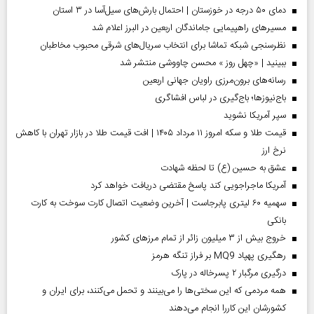
دمای ۵۰ درجه در خوزستان | احتمال بارش‌های سیل‌آسا در ۳ استان
مسیر‌های راهپیمایی جاماندگان اربعین در البرز اعلام شد
نظرسنجی شبکه تماشا برای انتخاب سریال‌های شرقی محبوب مخاطبان
ببینید | «چهل روز » محسن چاووشی منتشر شد
رسانه‌های برون‌مرزی راویان جهانی اربعین
باج‌نیوزها؛ باج‌گیری در لباس افشاگری
سپر آمریکا نشوید
قیمت طلا و سکه امروز ۱۱ مرداد ۱۴۰۵ | افت قیمت طلا در بازار تهران با کاهش
نرخ ارز
عشق به حسین (ع) تا لحظه شهادت
آمریکا ماجراجویی کند پاسخ مقتضی دریافت خواهد کرد
سهمیه ۶۰ لیتری پابرجاست | آخرین وضعیت اتصال کارت سوخت به کارت
بانکی
خروج بیش از ۳ میلیون زائر از تمام مرز‌های کشور
رهگیری پهپاد MQ9 بر فراز تنگه هرمز
درگیری مرگبار ۲ پسرخاله در پارک
همه مردمی که این سختی‌ها را می‌بینند و تحمل می‌کنند، برای ایران و
کشورشان این کاررا انجام می‌دهند