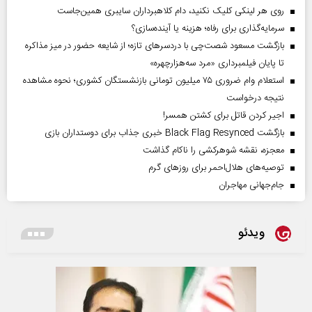
روی هر لینکی کلیک نکنید، دام کلاهبرداران سایبری همین‌جاست
سرمایه‌گذاری برای رفاه؛ هزینه یا آینده‌سازی؟
بازگشت مسعود شصت‌چی با دردسر‌های تازه؛ از شایعه حضور در میز مذاکره
تا پایان فیلمبرداری «مرد سه‌هزارچهره»
استعلام وام ضروری ۷۵ میلیون تومانی بازنشستگان کشوری؛ نحوه مشاهده
نتیجه درخواست
اجیر کردن قاتل برای کشتن همسر!
بازگشت Black Flag Resynced خبری جذاب برای دوستداران بازی
معجزه، نقشه شوهرکشی را ناکام گذاشت
توصیه‌های هلال‌احمر برای روز‌های گرم
جام‌جهانی مهاجران
ویدئو