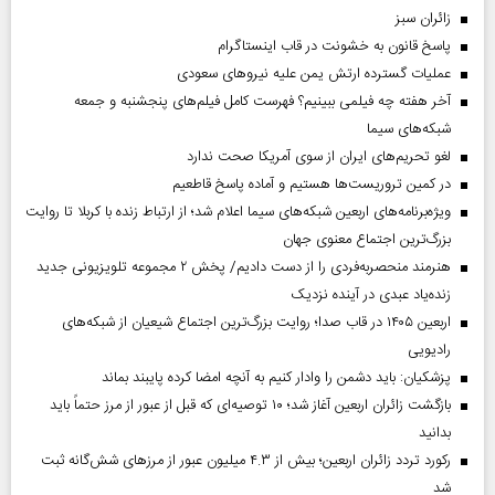
‌زائران سبز
پاسخ قانون به خشونت در قاب اینستاگرام
عملیات گسترده ارتش یمن علیه نیروهای سعودی
آخر هفته چه فیلمی ببینیم؟ فهرست کامل فیلم‌های پنجشنبه و جمعه
شبکه‌های سیما
لغو تحریم‌های ایران از سوی آمریکا صحت ندارد
در کمین تروریست‌ها هستیم و آماده پاسخ قاطعیم
ویژه‌برنامه‌های اربعین شبکه‌های سیما اعلام شد؛ از ارتباط زنده با کربلا تا روایت
بزرگ‌ترین اجتماع معنوی جهان
هنرمند منحصر‌به‌فردی را از دست دادیم/ پخش ۲ مجموعه تلویزیونی جدید
زنده‌یاد عبدی در آینده نزدیک
اربعین ۱۴۰۵ در قاب صدا؛ روایت بزرگ‌ترین اجتماع شیعیان از شبکه‌های
رادیویی
پزشکیان: باید دشمن را وادار کنیم به آنچه امضا کرده پایبند بماند
بازگشت زائران اربعین آغاز شد؛ ۱۰ توصیه‌ای که قبل از عبور از مرز حتماً باید
بدانید
رکورد تردد زائران اربعین؛ بیش از ۴.۳ میلیون عبور از مرزهای شش‌گانه ثبت
شد