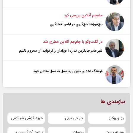
جام‌جم آنلاین بررسی کرد
باج‌نیوزها؛ باج‌گیری در لباس افشاگری
در گفت‌و‌گو با جام‌جم آنلاین مطرح شد
شیر مادر جایگزین ندارد | نوزادان را از فواید آن محروم نکنیم
فرهنگ اهدای خون باید نسل به نسل منتقل شود
نیازمندی ها
یوتوبروکرز
جراحی بینی
خرید گوشی شیائومی
هزینه پست
بخورات
دانلود آهنگ جدید