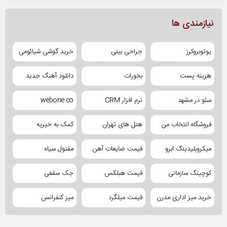
نیازمندی ها
یوتوبروکرز
جراحی بینی
خرید گوشی شیائومی
هزینه پست
بخورات
دانلود آهنگ جدید
سئو در مشهد
نرم افزار CRM
webone.co
فروشگاه انتخاب من
هتل های تهران
کمک به خیریه
میکروبلیدینگ ابرو
قیمت ضایعات آهن
مفتول سیاه
کوچینگ سازمانی
قیمت هبلکس
جک سقفی
خرید میز اداری مدرن
قیمت میلگرد
میز کنفرانس