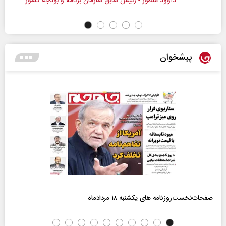
داوود منظور - رئیس سابق سازمان برنامه و بودجه کشور
پیشخوان
صفحات‌نخست‌روزنامه ها‌ی یکشنبه ۱۸ مردادماه