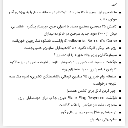
کنند
متقاضیان ارز اربعین ۱۴۰۵ بخوانند | ثبت‌نام در سامانه سماح را به روز‌های آخر
موکول نکنید
کاهش ۲۵ درصدی بستری مجدد با اجرای طرح «پرستار پیگیر» | شناسایی
بیش از ۳۰۰۰ مورد جدید سرطان در خانواده بیماران
Castlevania: Belmont’s Curse؛ بازگشت باشکوه شکارچیان خون‌آشام
روی هر لینکی کلیک نکنید، دام کلاهبرداران سایبری همین‌جاست
سرمایه‌گذاری برای رفاه؛ هزینه یا آینده‌سازی؟
بازگشت مسعود شصت‌چی با دردسر‌های تازه؛ از شایعه حضور در میز مذاکره
تا پایان فیلمبرداری «مرد سه‌هزارچهره»
استعلام وام ضروری ۷۵ میلیون تومانی بازنشستگان کشوری؛ نحوه مشاهده
نتیجه درخواست
اجیر کردن قاتل برای کشتن همسر!
بازگشت Black Flag Resynced خبری جذاب برای دوستداران بازی
معجزه، نقشه شوهرکشی را ناکام گذاشت
توصیه‌های هلال‌احمر برای روز‌های گرم
جام‌جهانی مهاجران