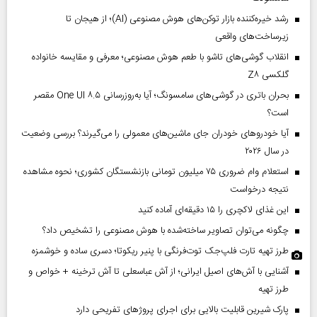
رشد خیره‌کننده بازار توکن‌های هوش مصنوعی (AI)؛ از هیجان تا
زیرساخت‌های واقعی
انقلاب گوشی‌های تاشو‌ با طعم هوش مصنوعی؛ معرفی و مقایسه خانواده
گلکسی Z۸
بحران باتری در گوشی‌های سامسونگ؛ آیا به‌روزرسانی One UI ۸.۵ مقصر
است؟
آیا خودروهای خودران جای ماشین‌های معمولی را می‌گیرند؟ بررسی وضعیت
در سال ۲۰۲۶
استعلام وام ضروری ۷۵ میلیون تومانی بازنشستگان کشوری؛ نحوه مشاهده
نتیجه درخواست
این غذای لاکچری را ۱۵ دقیقه‌ای آماده کنید
چگونه می‌توان تصاویر ساخته‌شده با هوش مصنوعی را تشخیص داد؟
طرز تهیه تارت فلپ‌جک توت‌فرنگی با پنیر ریکوتا؛ دسری ساده و خوشمزه
آشنایی با آش‌های اصیل ایرانی؛ از آش عباسعلی تا آش ترخینه + خواص و
طرز تهیه
پارک شیرین قابلیت‌ بالایی برای اجرای پروژهای تفریحی دارد