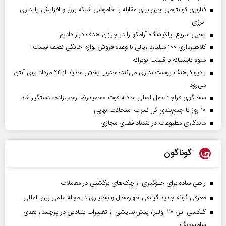
فناوری کوانتومی چین برای مقابله با خاموشی شبکه برق و افزایش پایداری
انرژی
یحیی سریع: پالایشگاه آرامکو را در جیزان هدف قرار دادیم
کلاهبرداری ۱۰۰ میلیارد ریالی با وعده فروش لوازم خانگی نصف قیمت!
میوه تابستانه با قیمت نوبرانه
رادیو فرهنگ پوست‌اندازی می‌کند؛ جدول پخش جدید از ۲۴ مرداد روی آنتن
می‌رود
سخنگوی فراجا: عامل اصلی حادثه فوت «حمیدرضا رجب‌زاده» دستگیر شد
۱۰ روز تا جمع‌بندی کل نمرات امتحانات نهایی
ماندگاری مطبوعات در تندباد فضای مجازی
گوناگون
راهی ساده برای جلوگیری از چک‌های برگشتی در معاملات
معرفی گونه جدید گیاهی چهارمحال و بختیاری در مجله علمی بین المللی
گلکسی اس ۲۷ اولترا؛ پیش‌نمایشی از تغییرات بنیادین در پرچمدار بعدی
سامسونگ