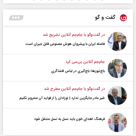
گفت و گو
در گفت‌و‌گو با جام‌جم آنلاین تشریح شد
فاصله ایران با پیشرو‌ان هوش مصنوعی قابل جبران است
جام‌جم آنلاین بررسی کرد
باج‌نیوزها؛ باج‌گیری در لباس افشاگری
در گفت‌و‌گو با جام‌جم آنلاین مطرح شد
شیر مادر جایگزین ندارد | نوزادان را از فواید آن محروم نکنیم
فرهنگ اهدای خون باید نسل به نسل منتقل شود