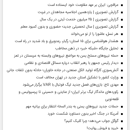
عراقچی: ایران بر عهد مقاومت خود ایستاده است
گزارش تصویری | یازدهمین اجلاسیه مجاهدان در غربت
گزارش تصویری | ۲۵ میلیون خدمت ثبتی در یک سال
گزارش تصویری | سال تحصیلی جدید؛ حضوری و بدون کمبود معلم
هر نسل، عاشورا را از نو می‌خواند
هشدار هواشناسی برای ۱۵ استان؛ رگبار، رعدوبرق و باد شدید در راه است
تحلیل جایگاه «شبکه خبر» در ذهن مخاطب
حمله نیروهای مسلح یمن به مواضع نیروهای وابسته به عربستان در تعز
دیدار رئیس‌ جمهور با رهبر انقلاب درباره مسائل اقتصادی و نظامی
آتش‌سوزی کارگاه تولید الکل صنعتی در جاده خاوران؛ حادثه بدون تلفات جانی
وزارت کشور با تشکیل استان جدید در تهران مخالف است
مهدی تاج: بازی‌های فصل جدید لیگ فوتبال با VAR برگزار می‌شود
رکورد‌های ماندگار لیگ برتر ایران؛ از عنایتی و حسینی تا پرسپولیس و
قلعه‌نویی
حملات جدید نیروهای یمنی به بندر المخا؛ انتظار برای بیانیه مهم
آمریکا در جنگ اخیر بدون دستاورد شکست خورد
گوگل جواب می‌دهد؛ چرا کلیک کنیم؟
خرید و فروش روایت!