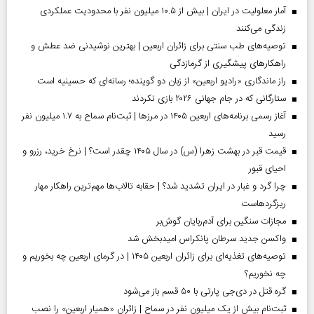
آمار معلولیت در ایران | بیش از ۱۰.۵ میلیون نفر با محدودیت عملکردی
زندگی می‌کنند
توصیه‌های طب سنتی برای زائران اربعین | بهترین نوشیدنی ضد عطش و
راهکارهای پیشگیری از گرمازدگی
راز ماندگاری «رادیو اربعین» از زبان دو گوینده؛ رسانه‌ای که حسینیه است
ستارگانی که در جام جهانی ۲۰۲۶ بازی نکردند
آغاز رسمی برنامه‌های اربعین ۱۴۰۵ در مرز‌ها | ثبت‌نام سماح به ۱.۷ میلیون نفر
رسید
قیمت قبر در بهشت زهرا (س) در سال ۱۴۰۵ چقدر است؟ | نرخ خرید، رزرو و
احیای قبور
چرا گرد و غبار در ایران تشدید شد؟ | حقابه تالاب‌ها مهم‌ترین راهکار مهار
ریزگردهاست
مجازات سنگین برای آدم‌ربایان گوش‌بر
واکسن جدید سرطان پانکراس امیدبخش شد
توصیه‌های تغذیه‌ای برای زائران اربعین ۱۴۰۵ | در گرمای اربعین چه بخوریم و
چه نخوریم؟
گره قتل در دی‌جی پارتی با ۵۰ قسم باز می‌شود
ثبت‌نام بیش از یک میلیون نفر در سماح | زائران «همیار اربعین» را نصب