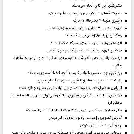
کشورشان این کاررا انجام می‌دهند
عملیات گسترده ارتش یمن علیه نیروهای سعودی
درگیری مرگبار ۲ پسرخاله در پارک
خروج بیش از ۳ میلیون زائر از تمام مرز‌های کشور
رهگیری پهپاد MQ9 بر فراز تنگه هرمز
لغو تحریم‌های ایران از سوی آمریکا صحت ندارد
در کمین تروریست‌ها هستیم و آماده پاسخ قاطعیم
بازگشت زائران اربعین آغاز شد؛ ۱۰ توصیه‌ای که قبل از عبور از مرز حتماً باید
بدانید
پزشکیان: باید دشمن را وادار کنیم به آنچه امضا کرده پایبند بماند
بازداشت ۲۱ مزدور موساد و ۴ شرور مسلح در استان کرمان
اسرائیل به دنبال تخریب روند صلح و بی‌ثبات کردن سوریه و غزه است
پزشکیان: با اتکا به نخبگان و مدیران با انگیزه می‌توان تحول نظام سلامت را
محقق کرد
پیام تسلیت رسانه ملی در پی درگذشت استاد ابوالقاسم قاسم‌زاده
گزارش تصویری | مراسم یادبود زنده‌یاد اکبر عبدی
برادرکشی به خاطر کار نکردن
صبحانه چی درست کنم؟ معرفی ۳۰ صبحانه سریع، سالم و مقوی برای همه