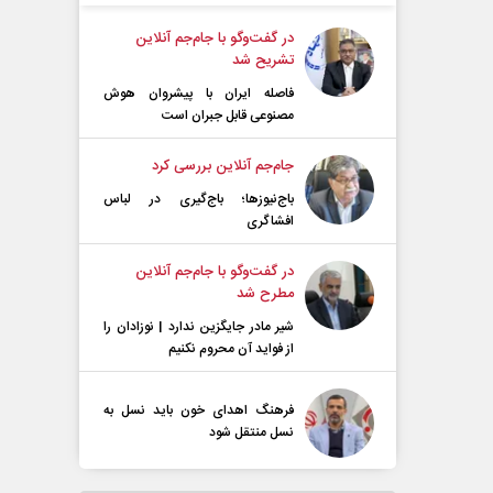
در گفت‌و‌گو با جام‌جم آنلاین
تشریح شد
فاصله ایران با پیشرو‌ان هوش
مصنوعی قابل جبران است
جام‌جم آنلاین بررسی کرد
باج‌نیوزها؛ باج‌گیری در لباس
افشاگری
در گفت‌و‌گو با جام‌جم آنلاین
مطرح شد
شیر مادر جایگزین ندارد | نوزادان را
از فواید آن محروم نکنیم
فرهنگ اهدای خون باید نسل به
نسل منتقل شود