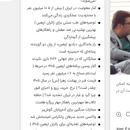
نمی‌شوند؟
آمار معلولیت در ایران | بیش از ۱۰.۵ میلیون نفر
با محدودیت عملکردی زندگی می‌کنند
توصیه‌های طب سنتی برای زائران اربعین |
بهترین نوشیدنی ضد عطش و راهکارهای
پیشگیری از گرمازدگی
راز ماندگاری «رادیو اربعین» از زبان دو گوینده؛
رسانه‌ای که حسینیه است
ستارگانی که در جام جهانی ۲۰۲۶ بازی نکردند
آغاز رسمی برنامه‌های اربعین ۱۴۰۵ در مرز‌ها |
ثبت‌نام سماح به ۱.۷ میلیون نفر رسید
قیمت قبر در بهشت زهرا (س) در سال ۱۴۰۵
یه استان
چقدر است؟ | نرخ خرید، رزرو و احیای قبور
حت آن در
چرا گرد و غبار در ایران تشدید شد؟ | حقابه
تالاب‌ها مهم‌ترین راهکار مهار ریزگردهاست
مجازات سنگین برای آدم‌ربایان گوش‌بر
واکسن جدید سرطان پانکراس امیدبخش شد
توصیه‌های تغذیه‌ای برای زائران اربعین ۱۴۰۵ |
بدع سند