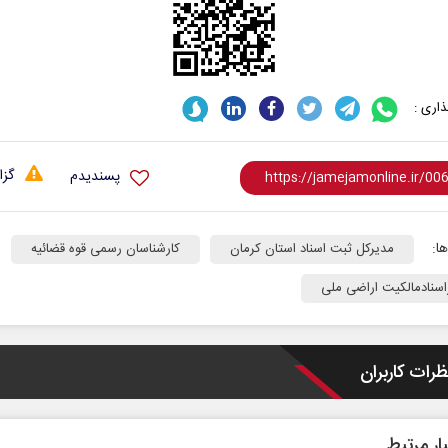
اری :
گزا
پسندیدم
ادامه جنگ برای آمریکا یعنی
خ
شکست مفتضحانه
ر
ا:
مدیرکل ثبت اسناد استان کرمان
کارشناسان رسمی قوه قضائیه
ط عمومی
دکتر محمد باقر خرمشاد - استاد دانشگاه
دکتر مراد عناد
سنادمالکیت اراضی ملی
ظرات کاربران
ار مرتبط