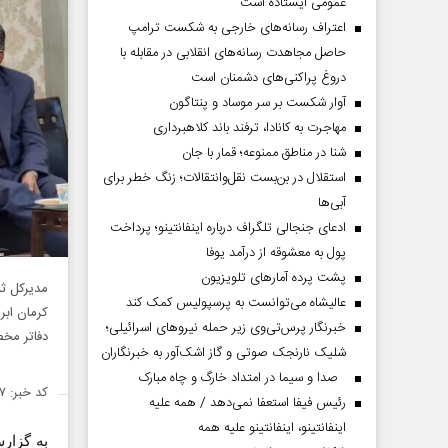
عمومی ایستاده است
اعتراف رسانه‌های خارجی به شکست ترامپ
حاصل مجاهدت رسانه‌های انقلابی در مقابله با
دروغ پراکنی‌های دشمنان است
آوار شکست بر سر موساد و پنتاگون
مهاجرت به کانادا، ترفند باند کلاهبرداری
شنا در مناطق ممنوعه؛ قمار با جان
استقلال در بن‌بست نقل‌وانتقالات؛ زنگ خطر برای
آبی‌ها
ادعای جنجالی تلگراف درباره اینفانتینو؛ پرداخت
پول به معشوقه از درآمد یوفا
پشت پرده آمارهای تلویزیون
مدیرکل ثب
عالیشاه می‌توانست به پرسپولیس کمک کند
کرمان ابر
خبرنگار پرس‌تی‌وی زیر حمله نیروهای اسرائیلی؛
دفاتر مخ
شلیک نارنجک صوتی و گاز اشک‌آور به خبرنگاران
صدا و سیما در امتداد خارگ و چاه مبارک
کد خبر: ۱۴۳۶۴۳۷
رئیس فیفا استعفا نمی‌دهد / همه علیه
اینفانتینو، اینفانتینو علیه همه
به گزا