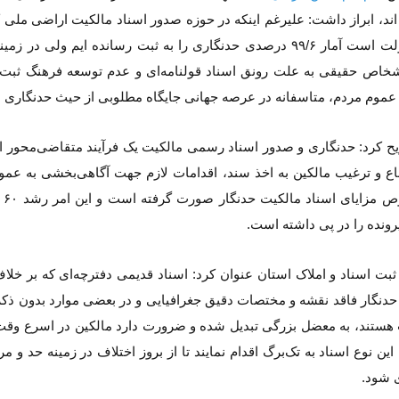
اند، ابراز داشت: علیرغم اینکه در حوزه صدور اسناد مالکیت اراضی ملی 
اداره دولت است آمار ۹۹/۶ درصدی حدنگاری را به ثبت رسانده ایم ولی در ز
شخاص حقیقی به علت رونق اسناد قولنامه‌ای و عدم توسعه فرهنگ ثب
 عموم مردم، متاسفانه در عرصه جهانی جایگاه مطلوبی از حیث حدنگاری ند
ح کرد: حدنگاری و صدور اسناد رسمی مالکیت یک فرآیند متقاضی‌محور 
ناع و ترغیب مالکین به اخذ سند، اقدامات لازم جهت آگاهی‌بخشی به عمو
در خصو
ونده را در پی داشته است.
بت اسناد و املاک استان عنوان کرد: اسناد قدیمی دفترچه‌ای که بر خلا
دنگار فاقد نقشه و مختصات دقیق جغرافیایی و در بعضی موارد بدون ذکر 
ستند، به معضل بزرگی تبدیل شده و ضرورت دارد مالکین در اسرع وق
 این نوع اسناد به تک‌برگ اقدام نمایند تا از بروز اختلاف در زمینه حد و مر
 شود.