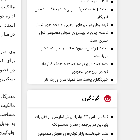
شکاف در بدنه فیفا
مالکیت 
ببینید | غنیمت بزرگ ایرانی‌ها در جنگ با دشمن
آمریکایی
تردد روان در مرزهای اربعینی و محورهای شمالی
اسناد ا
فاصله ایران با پیشرو‌ان هوش مصنوعی قابل
در میان
جبران است
ببینید | رئیس‌جمهور: استعفاء نخواهم داد و
وی تصری
می‌ایستم
برای اق
«محاصره در برابر محاصره» و هدف قرار دادن
تجمع نیروهای سعودی
تشکیل پر
خبرنگاران پشت سد کمیته‌های وزارت کار
مدیرکل ث
گوناگون
مالکیت ح
مساحت ه
گلکسی اس ۲۷ اولترا؛ پیش‌نمایشی از تغییرات
به تبدیل
بنیادین در پرچمدار بعدی سامسونگ
جلوگیری
رشد خیره‌کننده بازار توکن‌های هوش مصنوعی