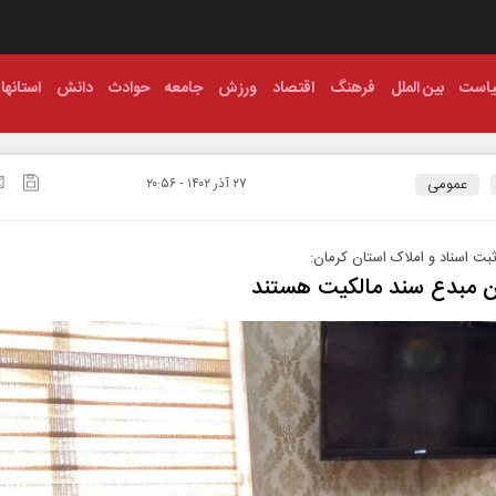
است
بین الملل
فرهنگ
اقتصاد
ورزش
جامعه
حوادث
دانش
استانها
عمومی
۲۷ آذر ۱۴۰۲ - ۲۰:۵۶
بت اسناد و املاک استان کرمان:
ان مبدع سند مالکیت هستند