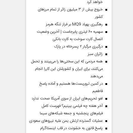
خواهد کرد
خروج بیش از ۳ میلیون زائر از تمام مرز‌های
کشور
رهگیری پهپاد MQ9 بر فراز تنگه هرمز
سهمیه ۶۰ لیتری پابرجاست | آخرین وضعیت
اتصال کارت سوخت به کارت بانکی
درگیری مرگبار ۲ پسرخاله در پارک
‌زائران سبز
همه مردمی که این سختی‌ها را می‌بینند و تحمل
می‌کنند، برای ایران و کشورشان این کاررا انجام
می‌دهند
در کمین تروریست‌ها هستیم و آماده پاسخ
قاطعیم
لغو تحریم‌های ایران از سوی آمریکا صحت ندارد
آخر هفته چه فیلمی ببینیم؟ فهرست کامل
فیلم‌های پنجشنبه و جمعه شبکه‌های سیما
عملیات گسترده ارتش یمن علیه نیروهای سعودی
پاسخ قانون به خشونت در قاب اینستاگرام