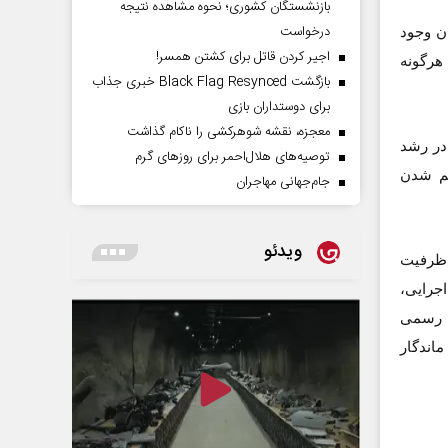
بازنشستگان کشوری؛ نحوه مشاهده نتیجه
درخواست
ن کرمان وجود
اجیر کردن قاتل برای کشتن همسر!
رائه هرگونه
بازگشت Black Flag Resynced خبری جذاب
برای دوستداران بازی
معجزه، نقشه شوهرکشی را ناکام گذاشت
در رشد
توصیه‌های هلال‌احمر برای روز‌های گرم
هم شدن
جام‌جهانی مهاجران
ویدئو
 ظرفیت
جرایی،
ن رسمی
اندگار