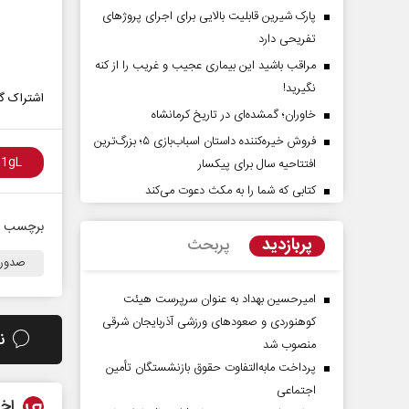
پارک شیرین قابلیت‌ بالایی برای اجرای پروژهای
تفریحی دارد
مراقب باشید این بیماری عجیب و غریب را از کنه
نگیرید!
اشتراک گذ
خاوران؛ گمشده‌ای در تاریخ کرمانشاه
فروش خیره‌کننده داستان اسباب‌بازی ۵؛ بزرگ‌ترین
افتتاحیه سال برای پیکسار
کتابی که شما را به مکث دعوت می‌کند
راوی حقیقتِ آرامش‌ بخش
روز روایتگران حقیقت
برچسب ه
پربازدید
پربحث
دکتر حسین قرایی - مدیر کل رواب
صدورا
رسانه ملی
امیرحسین بهداد به عنوان سرپرست هیئت
کوهنوردی و صعودهای ورزشی آذربایجان شرقی
ن
منصوب شد
پرداخت مابه‌التفاوت حقوق بازنشستگان تأمین
اجتماعی
اخب