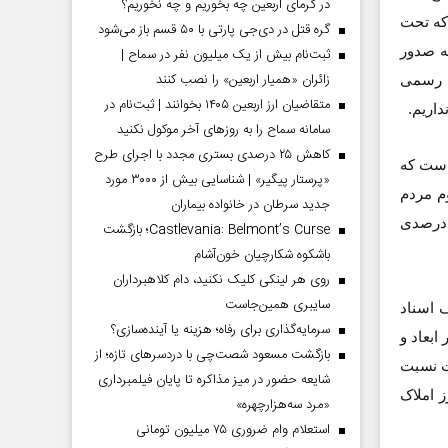
در گرمای اربعین چه بخوریم و چه نخوریم؟
که تحت
گره قتل در دی‌جی پارتی با ۵۰ قسم باز می‌شود
مینه صدور
ثبت‌نام بیش از یک میلیون نفر در سماح |
زائران «همیار اربعین» را نصب کنند
ت رسمی
متقاضیان ارز اربعین ۱۴۰۵ بخوانند | ثبت‌نام در
اریم.
سامانه سماح را به روز‌های آخر موکول نکنید
کاهش ۲۵ درصدی بستری مجدد با اجرای طرح
است که
«پرستار پیگیر» | شناسایی بیش از ۳۰۰۰ مورد
م مردم
جدید سرطان در خانواده بیماران
ص مزایای اسناد مالکیت حدنگار صورت گرفته است و این امر رشد ۶۰ درصدی
Castlevania: Belmont’s Curse؛ بازگشت
باشکوه شکارچیان خون‌آشام
روی هر لینکی کلیک نکنید، دام کلاهبرداران
سایبری همین‌جاست
ف اسناد
سرمایه‌گذاری برای رفاه؛ هزینه یا آینده‌سازی؟
ابعاد و
بازگشت مسعود شصت‌چی با دردسر‌های تازه؛ از
ت نسبت
شایعه حضور در میز مذاکره تا پایان فیلمبرداری
ز املاک
«مرد سه‌هزارچهره»
استعلام وام ضروری ۷۵ میلیون تومانی