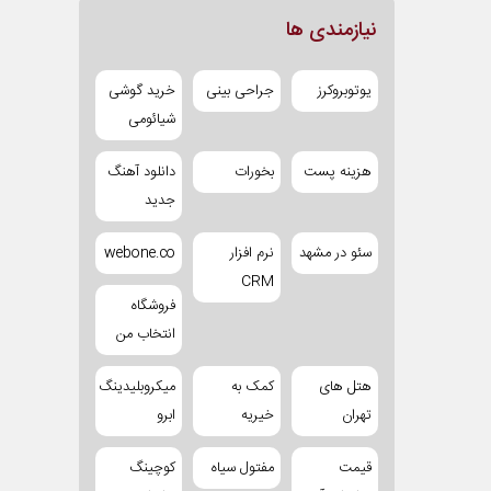
نیازمندی ها
یوتوبروکرز
جراحی بینی
خرید گوشی
شیائومی
هزینه پست
بخورات
دانلود آهنگ
جدید
سئو در مشهد
نرم افزار
webone.co
CRM
فروشگاه
انتخاب من
هتل های
کمک به
میکروبلیدینگ
تهران
خیریه
ابرو
قیمت
مفتول سیاه
کوچینگ