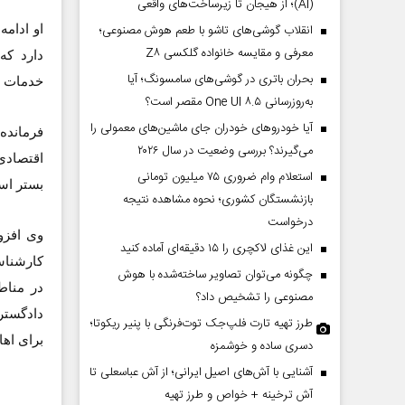
(AI)؛ از هیجان تا زیرساخت‌های واقعی
انقلاب گوشی‌های تاشو‌ با طعم هوش مصنوعی؛
معرفی و مقایسه خانواده گلکسی Z۸
بحران باتری در گوشی‌های سامسونگ؛ آیا
خدمات به
به‌روزرسانی One UI ۸.۵ مقصر است؟
آیا خودروهای خودران جای ماشین‌های معمولی را
فرمانده
می‌گیرند؟ بررسی وضعیت در سال ۲۰۲۶
اقتصادی
استعلام وام ضروری ۷۵ میلیون تومانی
بستر است
بازنشستگان کشوری؛ نحوه مشاهده نتیجه
درخواست
وی افزو
این غذای لاکچری را ۱۵ دقیقه‌ای آماده کنید
کارشناس
چگونه می‌توان تصاویر ساخته‌شده با هوش
در مناط
مصنوعی را تشخیص داد؟
دادگستر
طرز تهیه تارت فلپ‌جک توت‌فرنگی با پنیر ریکوتا؛
برای اها
دسری ساده و خوشمزه
آشنایی با آش‌های اصیل ایرانی؛ از آش عباسعلی تا
آش ترخینه + خواص و طرز تهیه