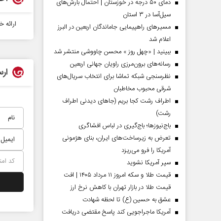
دمای ۵۰ درجه در خوزستان | احتمال بارش‌های
سیل‌آسا در ۳ استان
ارائه خ
مسیر‌های راهپیمایی جاماندگان اربعین در البرز
اعلام شد
ببینید | «چهل روز » محسن چاووشی منتشر شد
رسانه‌های برون‌مرزی راویان جهانی اربعین
ارس
نظرسنجی شبکه تماشا برای انتخاب سریال‌های
شرقی محبوب مخاطبان
اطراف رشت کجا بریم (جاهای دیدنی اطراف
رشت)
باج‌نیوزها؛ باج‌گیری در لباس افشاگری
 مردادماه
صفحات نخست‌روزنامه‌ها‌ی‌چهارشنبه‌۷‌مردادماه
صفحات 
تعرض به زیرساخت‌های ایران، بنای هژمونی
آمریکا را فرو می‌ریزد
سپر آمریکا نشوید
قیمت طلا و سکه امروز ۱۱ مرداد ۱۴۰۵ | افت
قیمت طلا در بازار تهران با کاهش نرخ ارز
عشق به حسین (ع) تا لحظه شهادت
آمریکا ماجراجویی کند پاسخ مقتضی دریافت