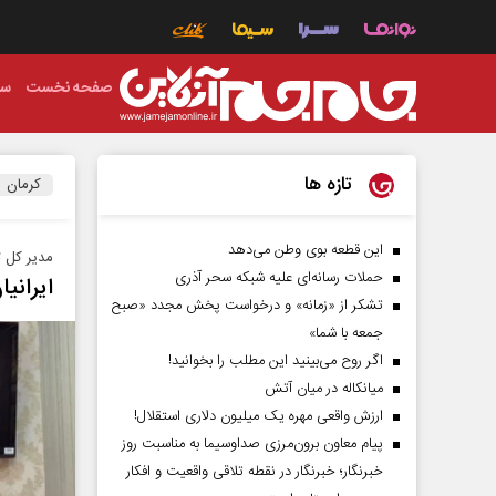
صفحه نخست
سی
تازه ها
کرمان
این قطعه بوی وطن می‌دهد
مدیر کل ث
حملات رسانه‌ای علیه شبکه سحر آذری
ایرانی
تشکر از «زمانه» و درخواست پخش مجدد «صبح
جمعه با شما»
اگر روح می‌بینید این مطلب را بخوانید!
میانکاله در میان آتش
ارزش واقعی مهره یک میلیون دلاری استقلال!
پیام معاون برون‌مرزی صداوسیما به مناسبت روز
خبرنگار؛ خبرنگار در نقطه تلاقی واقعیت و افکار