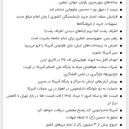
رسانه‌های برون‌مرزی راویان جهانی اربعین
ببینید | «چهل روز » محسن چاووشی منتشر شد
افزایش سقف اعتبار خرید بازنشستگان کشوری | زمان اعلام مبلغ جدید
تسهیلات خرید از فروشگاه‌ها
اطراف رشت کجا بریم (جاهای دیدنی اطراف رشت)
رهبر یمن: صهیونیسم خطری برای تمام جامعه بشریت است
تعرض به زیرساخت‌های ایران، بنای هژمونی آمریکا را فرو می‌ریزد
سپر آمریکا نشوید
انهدام کامل سه فروند هواپیمای اف ۳۵ در الازرق اردن
ضربات سخت هوافضای سپاه به پایگاه علی السالم آمریکا در کویت
باج‌نیوزها؛ باج‌گیری در لباس افشاگری
یورش آرش‌های ارتش به مراکز و پایگاه‌ آمریکا در بحرین
خسارت به دو خوابگاه دانشجویی در اهواز در پی حملات آمریکا
قیمت طلا و سکه امروز ۱۱ مرداد ۱۴۰۵ | افت قیمت طلا در بازار تهران با کاهش
نرخ ارز
آمریکا ماجراجویی کند پاسخ مقتضی دریافت خواهد کرد
عشق به حسین (ع) تا لحظه شهادت
خروج بیش از ۳ میلیون زائر از تمام مرز‌های کشور