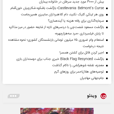
بیش از ۳۰۰۰ مورد جدید سرطان در خانواده بیماران
Castlevania: Belmont’s Curse؛ بازگشت باشکوه شکارچیان خون‌آشام
روی هر لینکی کلیک نکنید، دام کلاهبرداران سایبری همین‌جاست
سرمایه‌گذاری برای رفاه؛ هزینه یا آینده‌سازی؟
بازگشت مسعود شصت‌چی با دردسر‌های تازه؛ از شایعه حضور در میز مذاکره
تا پایان فیلمبرداری «مرد سه‌هزارچهره»
استعلام وام ضروری ۷۵ میلیون تومانی بازنشستگان کشوری؛ نحوه مشاهده
نتیجه درخواست
اجیر کردن قاتل برای کشتن همسر!
بازگشت Black Flag Resynced خبری جذاب برای دوستداران بازی
معجزه، نقشه شوهرکشی را ناکام گذاشت
توصیه‌های هلال‌احمر برای روز‌های گرم
جام‌جهانی مهاجران
ویدئو