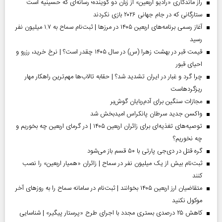
راز ماندگاری «رادیو اربعین» از زبان دو گوینده؛ رسانه‌ای که حسینیه است
ستارگانی که در جام جهانی ۲۰۲۶ بازی نکردند
آغاز رسمی برنامه‌های اربعین ۱۴۰۵ در مرز‌ها | ثبت‌نام سماح به ۱.۷ میلیون نفر
رسید
قیمت قبر در بهشت زهرا (س) در سال ۱۴۰۵ چقدر است؟ | نرخ خرید، رزرو و
احیای قبور
چرا گرد و غبار در ایران تشدید شد؟ | حقابه تالاب‌ها مهم‌ترین راهکار مهار
ریزگردهاست
مجازات سنگین برای آدم‌ربایان گوش‌بر
واکسن جدید سرطان پانکراس امیدبخش شد
توصیه‌های تغذیه‌ای برای زائران اربعین ۱۴۰۵ | در گرمای اربعین چه بخوریم و
چه نخوریم؟
گره قتل در دی‌جی پارتی با ۵۰ قسم باز می‌شود
ثبت‌نام بیش از یک میلیون نفر در سماح | زائران «همیار اربعین» را نصب
کنند
متقاضیان ارز اربعین ۱۴۰۵ بخوانند | ثبت‌نام در سامانه سماح را به روز‌های آخر
موکول نکنید
کاهش ۲۵ درصدی بستری مجدد با اجرای طرح «پرستار پیگیر» | شناسایی