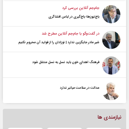
جام‌جم آنلاین بررسی کرد
باج‌نیوزها؛ باج‌گیری در لباس افشاگری
در گفت‌و‌گو با جام‌جم آنلاین مطرح شد
شیر مادر جایگزین ندارد | نوزادان را از فواید آن محروم نکنیم
فرهنگ اهدای خون باید نسل به نسل منتقل شود
عدالت در سلامت میانبر ندارد
نیازمندی ها