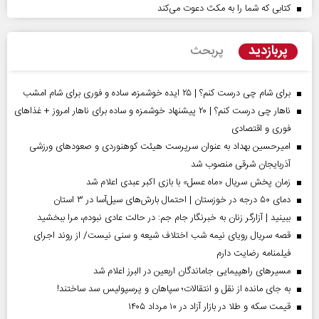
کتابی که شما را به مکث دعوت می‌کند
پربازدید
پربحث
برای شام چی درست کنم؟ | ۲۵ ایده خوشمزه، ساده و فوری برای شام امشب
ناهار چی درست کنم؟ | ۲۰ پیشنهاد خوشمزه و ساده برای ناهار امروز + غذاهای
فوری و اقتصادی
امیرحسین بهداد به عنوان سرپرست هیئت کوهنوردی و صعودهای ورزشی
آذربایجان شرقی منصوب شد
زمان پخش سریال «ماه عسل» با بازی اکبر عبدی اعلام شد
دمای ۵۰ درجه در خوزستان | احتمال بارش‌های سیل‌آسا در ۳ استان
ببینید | آزارگر زنان به خبرنگار جام جم: در حالت عادی نبودم، مرا ببخشید
قصه سریال رویای نیمه شب اختلاف شیعه و سنی نیست/ از روند اجرای
فیلمنامه رضایت دارم
مسیر‌های راهپیمایی جاماندگان اربعین در البرز اعلام شد
به جای مانده از نقل و انتقالات؛ سپاهان و پرسپولیس سد ساختند!
قیمت سکه و طلا در بازار آزاد در ۱۰ مرداد ۱۴۰۵