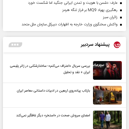
عارف: دشمن با هویت و تمدن ایرانی جنگید اما شکست خورد
رهگیری پهپاد MQ9 بر فراز تنگه هرمز
‌زائران سبز
واکنش سخنگوی وزارت خارجه به اظهارات دبیرکل سازمان ملل متحد
پیشنهاد سردبیر
بررسی سریال «اعتراف می‌کنم»؛ ساختارشکنی در ژانر پلیسی
ایران + نقد و تحلیل
بازتاب پیاده‌روی اربعین در ادبیات داستانی معاصر ایران
امضای سروش صحت در «استخر» دیگر غافلگیر نمی‌کند