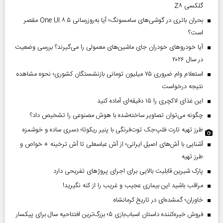
گلکسی Z۸
بحران باتری در گوشی‌های سامسونگ؛ آیا به‌روزرسانی One UI ۸.۵ مقصر
است؟
آیا خودروهای خودران جای ماشین‌های معمولی را می‌گیرند؟ بررسی وضعیت
در سال ۲۰۲۶
استعلام وام ضروری ۷۵ میلیون تومانی بازنشستگان کشوری؛ نحوه مشاهده
نتیجه درخواست
این غذای لاکچری را ۱۵ دقیقه‌ای آماده کنید
چگونه می‌توان تصاویر ساخته‌شده با هوش مصنوعی را تشخیص داد؟
طرز تهیه تارت فلپ‌جک توت‌فرنگی با پنیر ریکوتا؛ دسری ساده و خوشمزه
آشنایی با آش‌های اصیل ایرانی؛ از آش عباسعلی تا آش ترخینه + خواص و
طرز تهیه
پارک شیرین قابلیت‌ بالایی برای اجرای پروژهای تفریحی دارد
مراقب باشید این بیماری عجیب و غریب را از کنه نگیرید!
خاوران؛ گمشده‌ای در تاریخ کرمانشاه
فروش خیره‌کننده داستان اسباب‌بازی ۵؛ بزرگ‌ترین افتتاحیه سال برای پیکسار