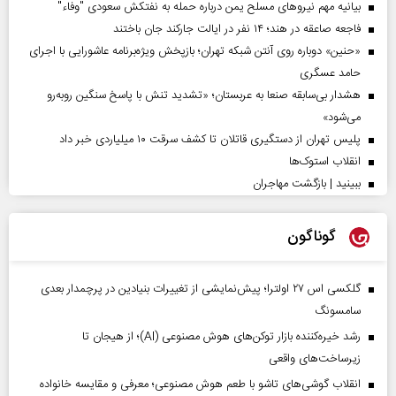
بیانیه مهم نیروهای مسلح یمن درباره حمله به نفتکش سعودی "وفاء"
فاجعه صاعقه در هند؛ ۱۴ نفر در ایالت جارکند جان باختند
«حنین» دوباره روی آنتن شبکه تهران؛ بازپخش ویژه‌برنامه عاشورایی با اجرای
حامد عسگری
هشدار بی‌سابقه صنعا به عربستان؛ «تشدید تنش با پاسخ سنگین روبه‌رو
می‌شود»
پلیس تهران از دستگیری قاتلان تا کشف سرقت ۱۰ میلیاردی خبر داد
انقلاب استوک‌ها
ببینید | بازگشت مهاجران
گوناگون
گلکسی اس ۲۷ اولترا؛ پیش‌نمایشی از تغییرات بنیادین در پرچمدار بعدی
سامسونگ
رشد خیره‌کننده بازار توکن‌های هوش مصنوعی (AI)؛ از هیجان تا
زیرساخت‌های واقعی
انقلاب گوشی‌های تاشو‌ با طعم هوش مصنوعی؛ معرفی و مقایسه خانواده