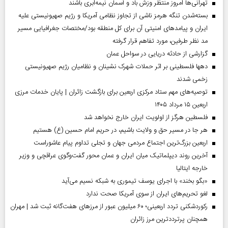
تهرانی‌ها امروز منتظر وزش باد و آسمان نیمه‌ابری باشند
بسته‌شدن تنگه هرمز ناشی از تجاوز نظامی آمریکا و رژیم صهیونیستی علیه
ایران و پیامد‌های امنیتی آن برای کل منطقه بود/مختصات جغرافیایی مسیر
مد نظر طرفین، مورد تفاهم قرار گرفته
گزارشی از حادثه دریایی در سواحل عمان
دهها فلسطینی بر اثر حملات شهرک نشینان و نظامیان رژیم صهیونیستی
زخمی شدند
توصیه‌های مهم ستاد مرکزی اربعین برای بازگشت زائران | پایان خدمات مرزی
اربعین ۱۵ مرداد ۱۴۰۵
فلسطین هرگز از اولویت ایران خارج نخواهد شد
هر جا در مسیر حق و ولایت باشیم، در حریم امام حسین (ع) هستیم
اربعین بزرگ‌ترین اجتماع مردمی جهان و تجلی تداوم پیام عاشوراست
آخرین روند دیپلماتیک میان ایران و عمان محور گفت‌وگوی عراقچی و وزیر
خارجه ایتالیا
«بگو بخند» با اجرای یوسف تیموری به شبکه نسیم می‌آید
لغو تحریم‌های ایران از سوی آمریکا صحت ندارد
رکوردشکنی تردد اربعینی؛ ۶۰ میلیون عبور از مرزهای هفت‌گانه ثبت شد | مهران
همچنان پرترددترین مرز زائران