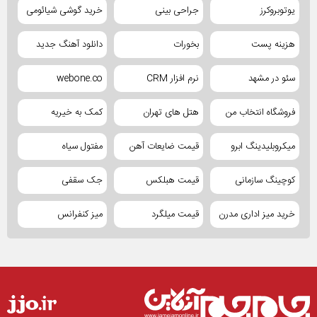
یوتوبروکرز
جراحی بینی
خرید گوشی شیائومی
هزینه پست
بخورات
دانلود آهنگ جدید
سئو در مشهد
نرم افزار CRM
webone.co
فروشگاه انتخاب من
هتل های تهران
کمک به خیریه
میکروبلیدینگ ابرو
قیمت ضایعات آهن
مفتول سیاه
کوچینگ سازمانی
قیمت هبلکس
جک سقفی
خرید میز اداری مدرن
قیمت میلگرد
میز کنفرانس