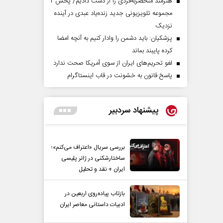
هنرمند منحصر‌به‌فردی را از دست دادیم/ پخش ۲
مجموعه تلویزیونی جدید زنده‌یاد عبدی در آینده
نزدیک
پزشکیان: باید دشمن را وادار کنیم به آنچه امضا
کرده پایبند بماند
لغو تحریم‌های ایران از سوی آمریکا صحت ندارد
پاسخ قانون به خشونت در قاب اینستاگرام
پیشنهاد سردبیر
بررسی سریال «اعتراف می‌کنم»؛
ساختارشکنی در ژانر پلیسی
ایران + نقد و تحلیل
بازتاب پیاده‌روی اربعین در
ادبیات داستانی معاصر ایران