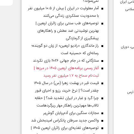
نمی‌شوند؟
امی ایران
آمار معلولیت در ایران | بیش از ۱۰.۵ میلیون نفر
سلامی
با محدودیت عملکردی زندگی می‌کنند
توصیه‌های طب سنتی برای زائران اربعین |
بهترین نوشیدنی ضد عطش و راهکارهای
پیشگیری از گرمازدگی
راز ماندگاری «رادیو اربعین» از زبان دو گوینده؛
ی، دوران
رسانه‌ای که حسینیه است
ستارگانی که در جام جهانی ۲۰۲۶ بازی نکردند
آغاز رسمی برنامه‌های اربعین ۱۴۰۵ در مرز‌ها |
ثبت‌نام سماح به ۱.۷ میلیون نفر رسید
قیمت قبر در بهشت زهرا (س) در سال ۱۴۰۵
چقدر است؟ | نرخ خرید، رزرو و احیای قبور
انی در مدارس
چرا گرد و غبار در ایران تشدید شد؟ | حقابه
تالاب‌ها مهم‌ترین راهکار مهار ریزگردهاست
مجازات سنگین برای آدم‌ربایان گوش‌بر
واکسن جدید سرطان پانکراس امیدبخش شد
توصیه‌های تغذیه‌ای برای زائران اربعین ۱۴۰۵ |