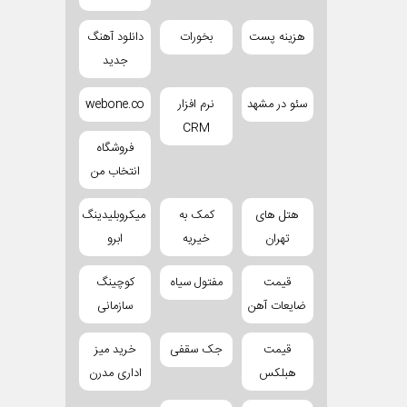
هزینه پست
بخورات
دانلود آهنگ
جدید
سئو در مشهد
نرم افزار
webone.co
CRM
فروشگاه
انتخاب من
هتل های
کمک به
میکروبلیدینگ
تهران
خیریه
ابرو
قیمت
مفتول سیاه
کوچینگ
ضایعات آهن
سازمانی
قیمت
جک سقفی
خرید میز
هبلکس
اداری مدرن