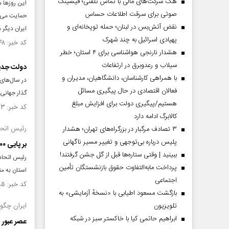
هک شرکت‌های مالی با تماس تلفنی؛ فیشینگ
این روز‌ها 
صوتی برای سرقت اطلاعات حساس
حمایت می‌ک
نقض آتش‌بس در لبنان؛ حمله توپخانه‌ای و
ایران دیگر
پهپادی اسرائیل به چند شهرک
کد خبر: ۱۴۷۶۱۴۸ تاریخ انتشار : ۱۴۰۳/۰۷/۱۶
هشدار نارنجی هواشناسی برای ۴ استان؛ خطر
سیلاب و رعدوبرق در ارتفاعات
دولت جدی
با همراهی کارشناسان، دانشگاهیان، مدیران و
در سال‌های 
فعالان اقتصادی در حال پیگیری مسائل
گذار جهانی و
هستیم/پیگیری دولت برای افزایش مبلغ
کد خبر: ۱۴۵۹۶۳۳ تاریخ انتشار : ۱۴۰۳/۰۳/۱۶
کالابرگ ادامه دارد
رئیس اتحا
۳ تصادف مرگبار در بزرگراه‌های تهران؛ هشدار
پلیس درباره بی‌توجهی و تغییر مسیر ناگهانی
بر پایی ۱۰۰۰نمایشگاه نظم جدید جهانی در مدارس استان کرمان
ببینید | وقتی ستاره‌ها قبل از گل جشن گرفتند!
پرداخت مابه‌التفاوت حقوق بازنشستگان تأمین
استان به مناسبت ۱۳آ
اجتماعی
کد خبر: ۱۴۲۷۸۸۵ تاریخ انتشار : ۱۴۰۲/۰۸/۰۶
بازگشت مسعود اطیابی با «نسخهٔ آزمایشی» به
تلویزیون
ایران چگون
ابراهیم حاتمی کیا با خاکستر سبز در شبکه
عصر عبور 