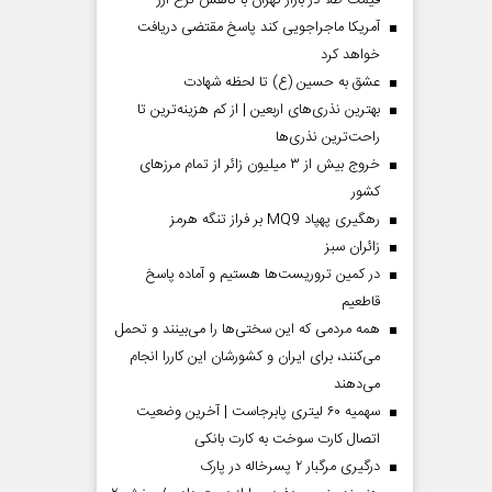
قیمت طلا در بازار تهران با کاهش نرخ ارز
آمریکا ماجراجویی کند پاسخ مقتضی دریافت
خواهد کرد
عشق به حسین (ع) تا لحظه شهادت
بهترین نذری‌های اربعین | از کم هزینه‌ترین تا
راحت‌ترین نذری‌ها
خروج بیش از ۳ میلیون زائر از تمام مرز‌های
کشور
رهگیری پهپاد MQ9 بر فراز تنگه هرمز
‌زائران سبز
در کمین تروریست‌ها هستیم و آماده پاسخ
قاطعیم
همه مردمی که این سختی‌ها را می‌بینند و تحمل
می‌کنند، برای ایران و کشورشان این کاررا انجام
می‌دهند
سهمیه ۶۰ لیتری پابرجاست | آخرین وضعیت
اتصال کارت سوخت به کارت بانکی
درگیری مرگبار ۲ پسرخاله در پارک