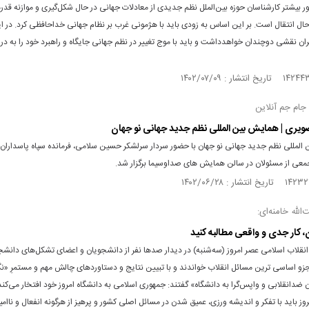
اور بیشتر کارشناسان حوزه بین‌الملل نظم جدیدی از معادلات جهانی در حال شکل‌گیری و موازنه قدر
ال انتقال است. بر این اساس به زودی باید با هژمونی غرب بر نظام جهانی خداحافظی کرد. در ا
ران نقشی دوچندان خواهدداشت و باید با موج تغییر در نظم جهانی جایگاه و راهبرد خود را به د
ام جم آنلاین
یری | همایش بین المللی نظم جدید جهانی نو جهان
المللی نظم جدید جهانی نو جهان با حضور سردار سرلشکر حسین سلامی، فرمانده سپاه پاسداران 
معی از مسئولان در سالن همایش های صداوسیما برگزار شد.
لله خامنه‌ای:
، کار جدی و واقعی مطالبه کنید
انقلاب اسلامی عصر امروز (سه‌شنبه) در دیدار صدها نفر از دانشجویان و اعضای تشکل‌های دانش
جزو اساسی ترین مسائل انقلاب خواندند و با تبیین نتایج و دستاوردهای چالش مهم و مستمرِ «نگا
ن ضدانقلابی و واپس‌گرا به دانشگاه» گفتند: جمهوری اسلامی به دانشگاه امروز خود افتخار می‌کن
وز باید با تفکر و اندیشه ورزی، عمیق شدن در مسائل اصلی کشور و پرهیز از هرگونه انفعال و ناام