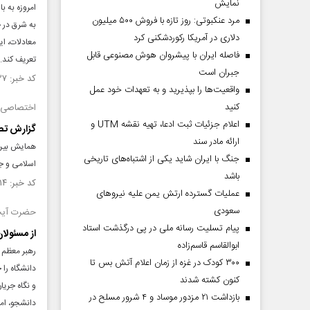
نمایش
امروزه به ب
مرد عنکبوتی: روز تازه با فروش ۵۰۰ میلیون
به شرق در ح
دلاری در آمریکا رکوردشکنی کرد
معادلات، ای
فاصله ایران با پیشرو‌ان هوش مصنوعی قابل
تعریف کند.
جبران است
کد خبر: ۱۴۲۴۴۳۷ تاریخ انتشار : ۱۴۰۲/۰۷/۰۹
واقعیت‌ها را بپذیرید و به تعهدات خود عمل
کنید
اختصاصی ج
اعلام جزئیات ثبت ادعا، تهیه نقشه UTM و
گزارش تصو
ارائه مادر سند
همایش بین 
جنگ با ایران شاید یکی از اشتباه‌های تاریخی
اسلامی و ج
باشد
کد خبر: ۱۴۲۳۲۱۴ تاریخ انتشار : ۱۴۰۲/۰۶/۲۸
عملیات گسترده ارتش یمن علیه نیروهای
سعودی
حضرت آیت‌ا
پیام تسلیت رسانه ملی در پی درگذشت استاد
از مسئولان
ابوالقاسم قاسم‌زاده
رهبر معظم 
۳۰۰ کودک در غزه از زمان اعلام آتش بس تا
دانشگاه را 
کنون کشته شدند
و نگاه جریا
بازداشت ۲۱ مزدور موساد و ۴ شرور مسلح در
دانشجو، امر