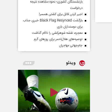
بازنشستگان کشوری؛ نحوه مشاهده نتیجه
درخواست
اجیر کردن قاتل برای کشتن همسر!
بازگشت Black Flag Resynced خبری جذاب
برای دوستداران بازی
معجزه، نقشه شوهرکشی را ناکام گذاشت
توصیه‌های هلال‌احمر برای روز‌های گرم
جام‌جهانی مهاجران
ویدئو