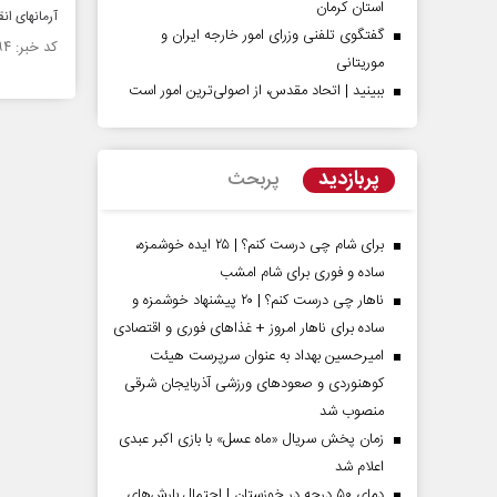
استان کرمان
آرمانهای ان
گفتگوی تلفنی وزرای امور خارجه ایران و
کد خبر: ۱۳۶۳۶۹۴ تاریخ انتشار : ۱۴۰۱/۰۲/۰۶
موریتانی
ببینید | اتحاد مقدس، از اصولی‌ترین امور است
پربازدید
پربحث
برای شام چی درست کنم؟ | ۲۵ ایده خوشمزه،
ساده و فوری برای شام امشب
ناهار چی درست کنم؟ | ۲۰ پیشنهاد خوشمزه و
ساده برای ناهار امروز + غذاهای فوری و اقتصادی
امیرحسین بهداد به عنوان سرپرست هیئت
کوهنوردی و صعودهای ورزشی آذربایجان شرقی
منصوب شد
زمان پخش سریال «ماه عسل» با بازی اکبر عبدی
اعلام شد
دمای ۵۰ درجه در خوزستان | احتمال بارش‌های