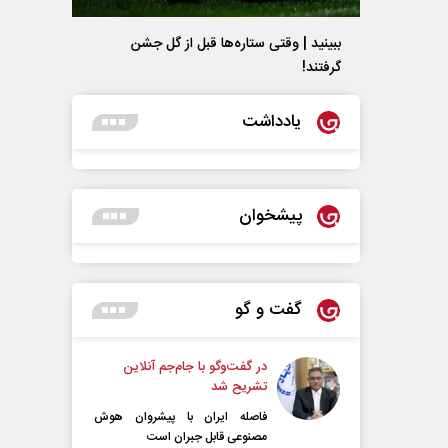
ببینید | وقتی ستاره‌ها قبل از گل جشن
گرفتند!
یادداشت
پیشخوان
گفت و گو
در گفت‌و‌گو با جام‌جم آنلاین
تشریح شد
فاصله ایران با پیشرو‌ان هوش
مصنوعی قابل جبران است