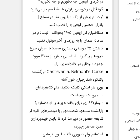
در گرمای اربعین چه بخوریم و چه نخوریم؟
ت از غرب
گره قتل در دی‌جی پارتی با ۵۰ قسم باز می‌شود
ین
ثبت‌نام بیش از یک میلیون نفر در سماح |
رستی
زائران «همیار اربعین» را نصب کنند
متقاضیان ارز اربعین ۱۴۰۵ بخوانند | ثبت‌نام در
سامانه سماح را به روز‌های آخر موکول نکنید
کاهش ۲۵ درصدی بستری مجدد با اجرای طرح
«پرستار پیگیر» | شناسایی بیش از ۳۰۰۰ مورد
جدید سرطان در خانواده بیماران
انقلاب
Castlevania: Belmont’s Curse؛ بازگشت
باشکوه شکارچیان خون‌آشام
روی هر لینکی کلیک نکنید، دام کلاهبرداران
سایبری همین‌جاست
سرمایه‌گذاری برای رفاه؛ هزینه یا آینده‌سازی؟
بازگشت مسعود شصت‌چی با دردسر‌های تازه؛ از
جویی،
شایعه حضور در میز مذاکره تا پایان فیلمبرداری
ه انقلابی
«مرد سه‌هزارچهره»
د و جوان
استعلام وام ضروری ۷۵ میلیون تومانی
یدی،