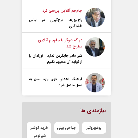
جام‌جم آنلاین بررسی کرد
باج‌نیوزها؛ باج‌گیری در لباس
افشاگری
در گفت‌و‌گو با جام‌جم آنلاین
مطرح شد
شیر مادر جایگزین ندارد | نوزادان را
از فواید آن محروم نکنیم
فرهنگ اهدای خون باید نسل به
نسل منتقل شود
نیازمندی ها
یوتوبروکرز
جراحی بینی
خرید گوشی
شیائومی