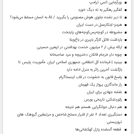
زورآزمایی اتمی ترامپ
کفگیر رهگیر به ته دیگ خورد
تا دیر نشده جلوی هوش مصنوعی را بگیرید / AI به انسان مسلط می‌شود؟
هرمز؛ ابتکارعمل در دست ایران
مشروطه در کوچه‌پس‌کوچه‌های پایتخت
بازداشت قاتل کارگر باربری در باغ‌ویلا
ارائه بیش از ۲ میلیون خدمت بهداشتی در اربعین حسینی
چوبه دار، فرجام قاتلان دختربچه و مرد صاحبخانه
ببینید | فرمانده کل انتظامی جمهوری اسلامی ایران­: مأموریت پلیس تا
بازگشت آخرین زائر به منزل ادامه دارد
پاسخ قانون به خشونت در قاب اینستاگرام
راز ماندگاری پرواز یک قهرمان
نقشه جهادی برای ایران
رکوردشکنی تاریخی بورس
هم دنبال جوانگرایی هستم هم نتیجه
دستگیری تعداد ۸ نفر از اشرار مسلح شاخص و مرتبطین گروهک های
تروریستی
قطعه گمشده پازل کهکشانی‌ها