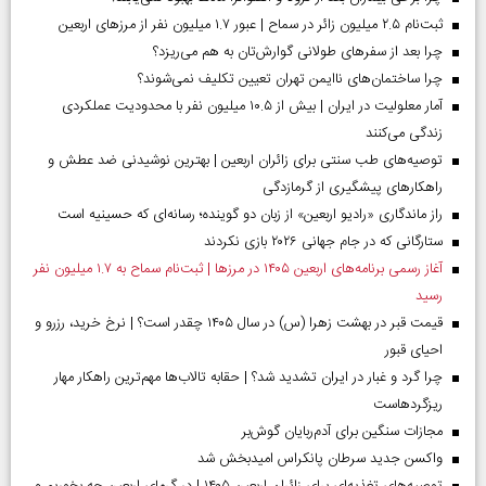
ثبت‌نام ۲.۵ میلیون زائر در سماح | عبور ۱.۷ میلیون نفر از مرز‌های اربعین
چرا بعد از سفرهای طولانی گوارش‌تان به هم می‌ریزد؟
چرا ساختمان‌های ناایمن تهران تعیین تکلیف نمی‌شوند؟
آمار معلولیت در ایران | بیش از ۱۰.۵ میلیون نفر با محدودیت عملکردی
زندگی می‌کنند
توصیه‌های طب سنتی برای زائران اربعین | بهترین نوشیدنی ضد عطش و
راهکارهای پیشگیری از گرمازدگی
راز ماندگاری «رادیو اربعین» از زبان دو گوینده؛ رسانه‌ای که حسینیه است
ستارگانی که در جام جهانی ۲۰۲۶ بازی نکردند
آغاز رسمی برنامه‌های اربعین ۱۴۰۵ در مرز‌ها | ثبت‌نام سماح به ۱.۷ میلیون نفر
رسید
قیمت قبر در بهشت زهرا (س) در سال ۱۴۰۵ چقدر است؟ | نرخ خرید، رزرو و
احیای قبور
چرا گرد و غبار در ایران تشدید شد؟ | حقابه تالاب‌ها مهم‌ترین راهکار مهار
ریزگردهاست
مجازات سنگین برای آدم‌ربایان گوش‌بر
واکسن جدید سرطان پانکراس امیدبخش شد