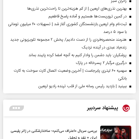
‌زائران سبز
بهترین نذری‌های اربعین | از کم هزینه‌ترین تا راحت‌ترین نذری‌ها
در کمین تروریست‌ها هستیم و آماده پاسخ قاطعیم
ثبت‌نام وام اربعین بازنشستگان کشوری آغاز شد | تسهیلات ۲۰ میلیون تومانی
با سود ۵ درصد
هنرمند منحصر‌به‌فردی را از دست دادیم/ پخش ۲ مجموعه تلویزیونی جدید
زنده‌یاد عبدی در آینده نزدیک
پزشکیان: باید دشمن را وادار کنیم به آنچه امضا کرده پایبند بماند
درگیری مرگبار ۲ پسرخاله در پارک
سهمیه ۶۰ لیتری پابرجاست | آخرین وضعیت اتصال کارت سوخت به کارت
بانکی
ببینید | بازدید رئیس رسانه ملی از قلب تپنده رادیو اربعین
پیشنهاد سردبیر
بررسی سریال «اعتراف می‌کنم»؛ ساختارشکنی در ژانر پلیسی
ایران + نقد و تحلیل