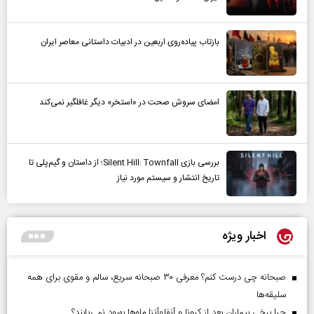
بازتاب پیاده‌روی اربعین در ادبیات داستانی معاصر ایران
امضای سروش صحت در «استخر» دیگر غافلگیر نمی‌کند
بررسی بازی Silent Hill: Townfall؛ از داستان و گیم‌پلی تا
تاریخ انتشار و سیستم مورد نیاز
اخبار ویژه
صبحانه چی درست کنم؟ معرفی ۳۰ صبحانه سریع، سالم و مقوی برای همه
سلیقه‌ها
چرا برخی بیماران بعد از کرونا و آنفلوآنزا ماه‌ها بهبود نمی‌یابند؟