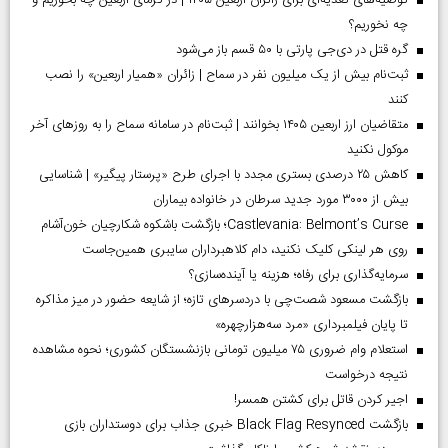
توصیه‌های تغذیه‌ای برای زائران اربعین ۱۴۰۵ | در گرمای اربعین چه بخوریم و
چه نخوریم؟
گره قتل در دی‌جی پارتی با ۵۰ قسم باز می‌شود
ثبت‌نام بیش از یک میلیون نفر در سماح | زائران «همیار اربعین» را نصب
کنند
متقاضیان ارز اربعین ۱۴۰۵ بخوانند | ثبت‌نام در سامانه سماح را به روز‌های آخر
موکول نکنید
کاهش ۲۵ درصدی بستری مجدد با اجرای طرح «پرستار پیگیر» | شناسایی
بیش از ۳۰۰۰ مورد جدید سرطان در خانواده بیماران
Castlevania: Belmont’s Curse؛ بازگشت باشکوه شکارچیان خون‌آشام
روی هر لینکی کلیک نکنید، دام کلاهبرداران سایبری همین‌جاست
سرمایه‌گذاری برای رفاه؛ هزینه یا آینده‌سازی؟
بازگشت مسعود شصت‌چی با دردسر‌های تازه؛ از شایعه حضور در میز مذاکره
تا پایان فیلمبرداری «مرد سه‌هزارچهره»
استعلام وام ضروری ۷۵ میلیون تومانی بازنشستگان کشوری؛ نحوه مشاهده
نتیجه درخواست
اجیر کردن قاتل برای کشتن همسر!
بازگشت Black Flag Resynced خبری جذاب برای دوستداران بازی