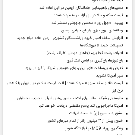
فیلمنامه رضایت دارم
مسیر‌های راهپیمایی جاماندگان اربعین در البرز اعلام شد
قیمت سکه و طلا در بازار آزاد در ۱۰ مرداد ۱۴۰۵
ببینید | «چهل روز » محسن چاووشی منتشر شد
رسانه‌های برون‌مرزی راویان جهانی اربعین
افزایش سقف اعتبار خرید بازنشستگان کشوری | زمان اعلام مبلغ جدید
تسهیلات خرید از فروشگاه‌ها
اطراف رشت کجا بریم (جاهای دیدنی اطراف رشت)
باج‌نیوزها؛ باج‌گیری در لباس افشاگری
تعرض به زیرساخت‌های ایران، بنای هژمونی آمریکا را فرو می‌ریزد
سپر آمریکا نشوید
قیمت طلا و سکه امروز ۱۱ مرداد ۱۴۰۵ | افت قیمت طلا در بازار تهران با کاهش
نرخ ارز
نظرسنجی شبکه تماشا برای انتخاب سریال‌های شرقی محبوب مخاطبان
آمریکا ماجراجویی کند پاسخ مقتضی دریافت خواهد کرد
عشق به حسین (ع) تا لحظه شهادت
خروج بیش از ۳ میلیون زائر از تمام مرز‌های کشور
رهگیری پهپاد MQ9 بر فراز تنگه هرمز