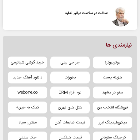
عدالت در سلامت میانبر ندارد
نیازمندی ها
یوتوبروکرز
جراحی بینی
خرید گوشی شیائومی
هزینه پست
بخورات
دانلود آهنگ جدید
سئو در مشهد
نرم افزار CRM
webone.co
فروشگاه انتخاب من
هتل های تهران
کمک به خیریه
میکروبلیدینگ ابرو
قیمت ضایعات آهن
مفتول سیاه
کوچینگ سازمانی
قیمت هبلکس
جک سقفی