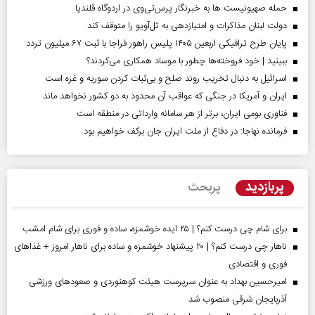
حمله صهیونیست ها به خبرنگار پرس‌تی‌وی در اردوگاه قلندیا
دولت لبنان مذاکرات و امتیازدهی به تل‌آویو را متوقف کند
پایان طرح ترافیکی اربعین ۱۴۰۵ پلیس راهور فراجا با ثبت ۶۷ میلیون تردد
ببینید | خود فروخته‌ها چطور با موساد همکاری می‌کردند؟
اسرائیل به دنبال تخریب روند صلح و بی‌ثبات کردن سوریه و غزه است
ایران و آمریکا در جنگی که عواقب آن محدود به دو کشور نخواهد ماند
فناوری بومی ایران، برتر از هر سامانه وارداتی در منطقه است
فرمانده نهاجا: در دفاع از ملت ایران جان برکف خواهیم بود
پربازدید
پربحث
برای شام چی درست کنم؟ | ۲۵ ایده خوشمزه، ساده و فوری برای شام امشب
ناهار چی درست کنم؟ | ۲۰ پیشنهاد خوشمزه و ساده برای ناهار امروز + غذاهای
فوری و اقتصادی
امیرحسین بهداد به عنوان سرپرست هیئت کوهنوردی و صعودهای ورزشی
آذربایجان شرقی منصوب شد