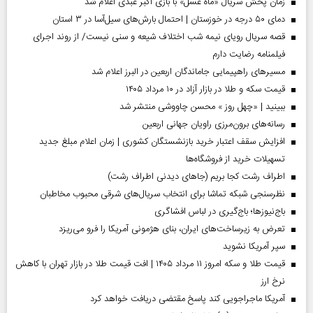
زمان پخش سریال «ماه عسل» با بازی اکبر عبدی اعلام شد
دمای ۵۰ درجه در خوزستان | احتمال بارش‌های سیل‌آسا در ۳ استان
قصه سریال رویای نیمه شب اختلاف شیعه و سنی نیست/ از روند اجرای
فیلمنامه رضایت دارم
مسیر‌های راهپیمایی جاماندگان اربعین در البرز اعلام شد
قیمت سکه و طلا در بازار آزاد در ۱۰ مرداد ۱۴۰۵
ببینید | «چهل روز » محسن چاووشی منتشر شد
رسانه‌های برون‌مرزی راویان جهانی اربعین
افزایش سقف اعتبار خرید بازنشستگان کشوری | زمان اعلام مبلغ جدید
تسهیلات خرید از فروشگاه‌ها
اطراف رشت کجا بریم (جاهای دیدنی اطراف رشت)
نظرسنجی شبکه تماشا برای انتخاب سریال‌های شرقی محبوب مخاطبان
باج‌نیوزها؛ باج‌گیری در لباس افشاگری
تعرض به زیرساخت‌های ایران، بنای هژمونی آمریکا را فرو می‌ریزد
سپر آمریکا نشوید
قیمت طلا و سکه امروز ۱۱ مرداد ۱۴۰۵ | افت قیمت طلا در بازار تهران با کاهش
نرخ ارز
آمریکا ماجراجویی کند پاسخ مقتضی دریافت خواهد کرد