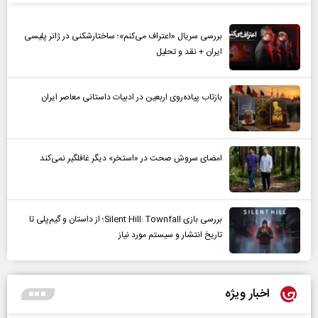
بررسی سریال «اعتراف می‌کنم»؛ ساختارشکنی در ژانر پلیسی
ایران + نقد و تحلیل
بازتاب پیاده‌روی اربعین در ادبیات داستانی معاصر ایران
امضای سروش صحت در «استخر» دیگر غافلگیر نمی‌کند
بررسی بازی Silent Hill: Townfall؛ از داستان و گیم‌پلی تا
تاریخ انتشار و سیستم مورد نیاز
اخبار ویژه