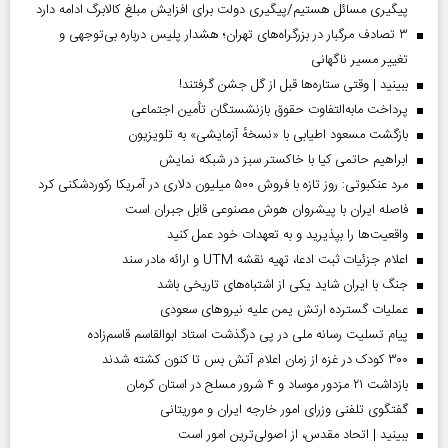
پیگیری مسائل هستیم/پیگیری دولت برای افزایش مبلغ کالابرگ ادامه دارد
۳ تصادف مرگبار در بزرگراه‌های تهران؛ هشدار پلیس درباره بی‌توجهی و
تغییر مسیر ناگهانی
ببینید | وقتی ستاره‌ها قبل از گل جشن گرفتند!
پرداخت مابه‌التفاوت حقوق بازنشستگان تأمین اجتماعی
بازگشت مسعود اطیابی با «نسخهٔ آزمایشی» به تلویزیون
ابراهیم حاتمی کیا با خاکستر سبز در شبکه نمایش
مرد عنکبوتی: روز تازه با فروش ۵۰۰ میلیون دلاری در آمریکا رکوردشکنی کرد
فاصله ایران با پیشرو‌ان هوش مصنوعی قابل جبران است
واقعیت‌ها را بپذیرید و به تعهدات خود عمل کنید
اعلام جزئیات ثبت ادعا، تهیه نقشه UTM و ارائه مادر سند
جنگ با ایران شاید یکی از اشتباه‌های تاریخی باشد
عملیات گسترده ارتش یمن علیه نیروهای سعودی
پیام تسلیت رسانه ملی در پی درگذشت استاد ابوالقاسم قاسم‌زاده
۳۰۰ کودک در غزه از زمان اعلام آتش بس تا کنون کشته شدند
بازداشت ۲۱ مزدور موساد و ۴ شرور مسلح در استان کرمان
گفتگوی تلفنی وزرای امور خارجه ایران و موریتانی
ببینید | اتحاد مقدس، از اصولی‌ترین امور است