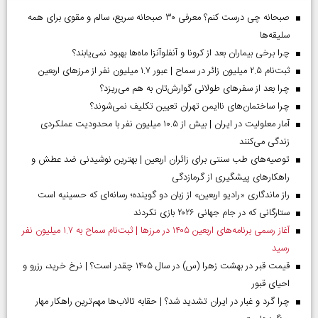
صبحانه چی درست کنم؟ معرفی ۳۰ صبحانه سریع، سالم و مقوی برای همه
سلیقه‌ها
چرا برخی بیماران بعد از کرونا و آنفلوآنزا ماه‌ها بهبود نمی‌یابند؟
ثبت‌نام ۲.۵ میلیون زائر در سماح | عبور ۱.۷ میلیون نفر از مرز‌های اربعین
چرا بعد از سفرهای طولانی گوارش‌تان به هم می‌ریزد؟
چرا ساختمان‌های ناایمن تهران تعیین تکلیف نمی‌شوند؟
آمار معلولیت در ایران | بیش از ۱۰.۵ میلیون نفر با محدودیت عملکردی
زندگی می‌کنند
توصیه‌های طب سنتی برای زائران اربعین | بهترین نوشیدنی ضد عطش و
راهکارهای پیشگیری از گرمازدگی
راز ماندگاری «رادیو اربعین» از زبان دو گوینده؛ رسانه‌ای که حسینیه است
ستارگانی که در جام جهانی ۲۰۲۶ بازی نکردند
آغاز رسمی برنامه‌های اربعین ۱۴۰۵ در مرز‌ها | ثبت‌نام سماح به ۱.۷ میلیون نفر
رسید
قیمت قبر در بهشت زهرا (س) در سال ۱۴۰۵ چقدر است؟ | نرخ خرید، رزرو و
احیای قبور
چرا گرد و غبار در ایران تشدید شد؟ | حقابه تالاب‌ها مهم‌ترین راهکار مهار