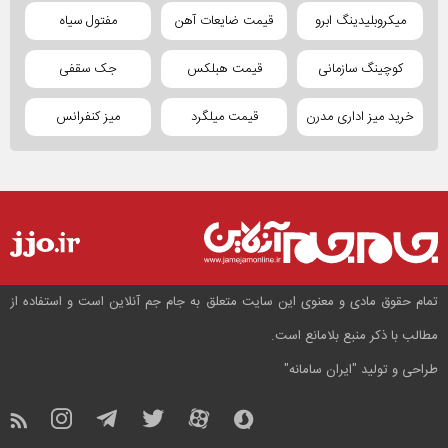
میکروبلیدینگ ابرو
قیمت ضایعات آهن
مفتول سیاه
کوچینگ سازمانی
قیمت هبلکس
جک سقفی
خرید میز اداری مدرن
قیمت میلگرد
میز کنفرانس
تمام حقوق مادی و معنوی این سایت متعلق به جام جم آنلاین است و استفاده از
مطالب با ذکر منبع بلامانع است.
طراحی و تولید
"ایران سامانه"