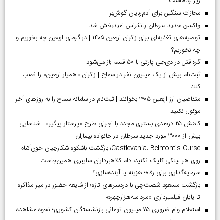
ریزگردهاست
مجازات سنگین برای آدم‌ربایان گوش‌بر
واکسن جدید سرطان پانکراس امیدبخش شد
توصیه‌های تغذیه‌ای برای زائران اربعین ۱۴۰۵ | در گرمای اربعین چه بخوریم و
چه نخوریم؟
گره قتل در دی‌جی پارتی با ۵۰ قسم باز می‌شود
ثبت‌نام بیش از یک میلیون نفر در سماح | زائران «همیار اربعین» را نصب
کنند
متقاضیان ارز اربعین ۱۴۰۵ بخوانند | ثبت‌نام در سامانه سماح را به روز‌های آخر
موکول نکنید
کاهش ۲۵ درصدی بستری مجدد با اجرای طرح «پرستار پیگیر» | شناسایی
بیش از ۳۰۰۰ مورد جدید سرطان در خانواده بیماران
Castlevania: Belmont’s Curse؛ بازگشت باشکوه شکارچیان خون‌آشام
روی هر لینکی کلیک نکنید، دام کلاهبرداران سایبری همین‌جاست
سرمایه‌گذاری برای رفاه؛ هزینه یا آینده‌سازی؟
بازگشت مسعود شصت‌چی با دردسر‌های تازه؛ از شایعه حضور در میز مذاکره
تا پایان فیلمبرداری «مرد سه‌هزارچهره»
استعلام وام ضروری ۷۵ میلیون تومانی بازنشستگان کشوری؛ نحوه مشاهده