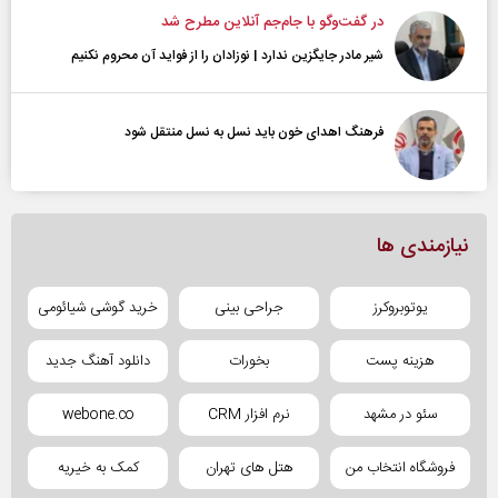
در گفت‌و‌گو با جام‌جم آنلاین مطرح شد
شیر مادر جایگزین ندارد | نوزادان را از فواید آن محروم نکنیم
فرهنگ اهدای خون باید نسل به نسل منتقل شود
نیازمندی ها
یوتوبروکرز
جراحی بینی
خرید گوشی شیائومی
هزینه پست
بخورات
دانلود آهنگ جدید
سئو در مشهد
نرم افزار CRM
webone.co
فروشگاه انتخاب من
هتل های تهران
کمک به خیریه