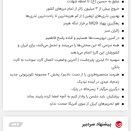
عشق به حسین (ع) تا لحظه شهادت
خروج بیش از ۳ میلیون زائر از تمام مرز‌های کشور
بهترین نذری‌های اربعین | از کم هزینه‌ترین تا راحت‌ترین نذری‌ها
رهگیری پهپاد MQ9 بر فراز تنگه هرمز
‌زائران سبز
در کمین تروریست‌ها هستیم و آماده پاسخ قاطعیم
همه مردمی که این سختی‌ها را می‌بینند و تحمل می‌کنند، برای ایران و
کشورشان این کاررا انجام می‌دهند
سهمیه ۶۰ لیتری پابرجاست | آخرین وضعیت اتصال کارت سوخت به کارت
بانکی
هنرمند منحصر‌به‌فردی را از دست دادیم/ پخش ۲ مجموعه تلویزیونی جدید
زنده‌یاد عبدی در آینده نزدیک
درگیری مرگبار ۲ پسرخاله در پارک
پزشکیان: باید دشمن را وادار کنیم به آنچه امضا کرده پایبند بماند
لغو تحریم‌های ایران از سوی آمریکا صحت ندارد
پیشنهاد سردبیر