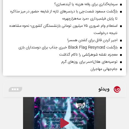
سرمایه‌گذاری برای رفاه؛ هزینه یا آینده‌سازی؟
بازگشت مسعود شصت‌چی با دردسر‌های تازه؛ از شایعه حضور در میز مذاکره
تا پایان فیلمبرداری «مرد سه‌هزارچهره»
استعلام وام ضروری ۷۵ میلیون تومانی بازنشستگان کشوری؛ نحوه مشاهده
نتیجه درخواست
اجیر کردن قاتل برای کشتن همسر!
بازگشت Black Flag Resynced خبری جذاب برای دوستداران بازی
معجزه، نقشه شوهرکشی را ناکام گذاشت
توصیه‌های هلال‌احمر برای روز‌های گرم
جام‌جهانی مهاجران
ویدئو