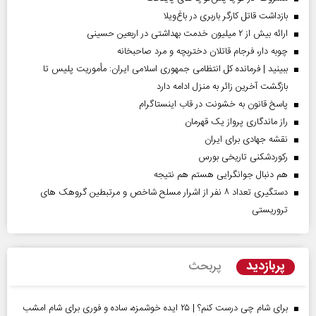
بازداشت قاتل کارگر باربری در باغ‌ویلا
ارائه بیش از ۲ میلیون خدمت بهداشتی در اربعین حسینی
چوبه دار، فرجام قاتلان دختربچه و مرد صاحبخانه
ببینید | فرمانده کل انتظامی جمهوری اسلامی ایران­: مأموریت پلیس تا
بازگشت آخرین زائر به منزل ادامه دارد
پاسخ قانون به خشونت در قاب اینستاگرام
راز ماندگاری پرواز یک قهرمان
نقشه جهادی برای ایران
رکوردشکنی تاریخی بورس
هم دنبال جوانگرایی هستم هم نتیجه
دستگیری تعداد ۸ نفر از اشرار مسلح شاخص و مرتبطین گروهک های
تروریستی
پربازدید
پربحث
برای شام چی درست کنم؟ | ۲۵ ایده خوشمزه، ساده و فوری برای شام امشب