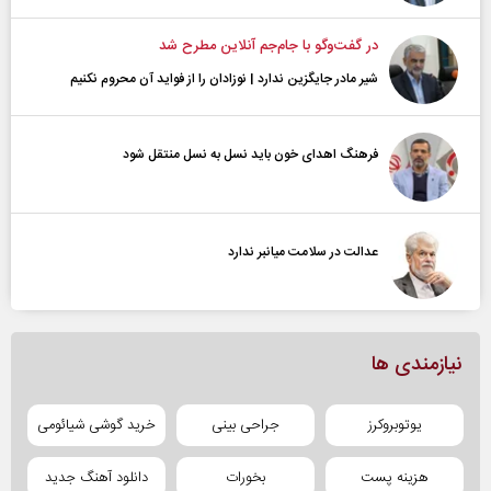
در گفت‌و‌گو با جام‌جم آنلاین مطرح شد
شیر مادر جایگزین ندارد | نوزادان را از فواید آن محروم نکنیم
فرهنگ اهدای خون باید نسل به نسل منتقل شود
عدالت در سلامت میانبر ندارد
نیازمندی ها
یوتوبروکرز
جراحی بینی
خرید گوشی شیائومی
هزینه پست
بخورات
دانلود آهنگ جدید