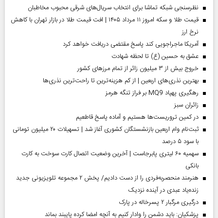
نظرسنجی شبکه تماشا برای انتخاب سریال‌های شرقی محبوب مخاطبان
قیمت طلا و سکه امروز ۱۱ مرداد ۱۴۰۵ | افت قیمت طلا در بازار تهران با کاهش
نرخ ارز
آمریکا ماجراجویی کند پاسخ مقتضی دریافت خواهد کرد
عشق به حسین (ع) تا لحظه شهادت
خروج بیش از ۳ میلیون زائر از تمام مرز‌های کشور
بهترین نذری‌های اربعین | از کم هزینه‌ترین تا راحت‌ترین نذری‌ها
رهگیری پهپاد MQ9 بر فراز تنگه هرمز
‌زائران سبز
در کمین تروریست‌ها هستیم و آماده پاسخ قاطعیم
ثبت‌نام وام اربعین بازنشستگان کشوری آغاز شد | تسهیلات ۲۰ میلیون تومانی
با سود ۵ درصد
سهمیه ۶۰ لیتری پابرجاست | آخرین وضعیت اتصال کارت سوخت به کارت
بانکی
هنرمند منحصر‌به‌فردی را از دست دادیم/ پخش ۲ مجموعه تلویزیونی جدید
زنده‌یاد عبدی در آینده نزدیک
درگیری مرگبار ۲ پسرخاله در پارک
پزشکیان: باید دشمن را وادار کنیم به آنچه امضا کرده پایبند بماند