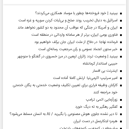
ببینید | خود فروخته‌ها چطور با موساد همکاری می‌کردند؟
اسرائیل به دنبال تخریب روند صلح و بی‌ثبات کردن سوریه و غزه است
ایران و آمریکا در جنگی که عواقب آن محدود به دو کشور نخواهد ماند
فناوری بومی ایران، برتر از هر سامانه وارداتی در منطقه است
فرمانده نهاجا: در دفاع از ملت ایران جان برکف خواهیم بود
خبر ستون اعتماد عمومی و رکن مرجعیت رسانه‌ای است
ببینید | وضعیت تردد زائران اربعین در مرز خسروی در گفتگو با منوچهر
حبیبی استاندار کرمانشاه
اینترنت بی افسار
امیر سرتیپ اکرمی‌نیا: ارتش کاملا آماده است
کارکنان وظیفه فراری برای تعیین تکلیف وضعیت خدمتی به یگان خدمتی
خود مراجعه کنند
زورآزمایی اتمی ترامپ
کفگیر رهگیر به ته دیگ خورد
تا دیر نشده جلوی هوش مصنوعی را بگیرید / AI به انسان مسلط می‌شود؟
هرمز؛ ابتکارعمل در دست ایران
مشروطه در کوچه‌پس‌کوچه‌های پایتخت