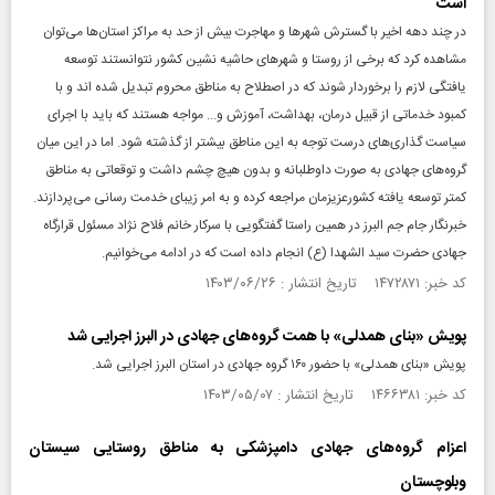
است
در چند دهه اخیر با گسترش شهر‌ها و مهاجرت بیش از حد به مراکز استان‌ها می‌توان
مشاهده کرد که برخی از روستا و شهر‌های حاشیه نشین کشور نتوانستند توسعه
یافتگی لازم را برخوردار شوند که در اصطلاح به مناطق محروم تبدیل شده اند و با
کمبود خدماتی از قبیل درمان، بهداشت، آموزش و... مواجه هستند که باید با اجرای
سیاست گذاری‌های درست توجه به این مناطق بیشتر از گذشته شود. اما در این میان
گروه‌های جهادی به صورت داوطلبانه و بدون هیچ چشم داشت و توقعاتی به مناطق
کمتر توسعه یافته کشورعزیزمان مراجعه کرده و به امر زیبای خدمت رسانی می‌پردازند.
خبرنگار جام جم البرز در همین راستا گفتگویی با سرکار خانم فلاح نژاد مسئول قرارگاه
جهادی حضرت سید الشهدا (ع) انجام داده است که در ادامه می‌خوانیم.
کد خبر: ۱۴۷۲۸۷۱ تاریخ انتشار : ۱۴۰۳/۰۶/۲۶
پویش «بنای همدلی» با همت گروه‌های جهادی در البرز اجرایی شد
پویش «بنای همدلی» با حضور ۱۶۰ گروه جهادی در استان البرز اجرایی شد.
کد خبر: ۱۴۶۶۳۸۱ تاریخ انتشار : ۱۴۰۳/۰۵/۰۷
اعزام گروه‌های جهادی دامپزشکی به مناطق روستایی سیستان
وبلوچستان