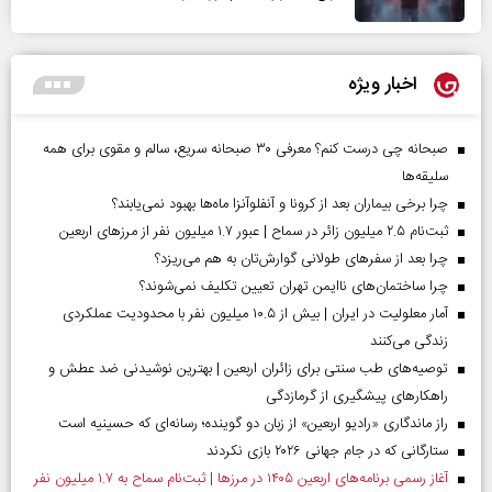
اخبار ویژه
صبحانه چی درست کنم؟ معرفی ۳۰ صبحانه سریع، سالم و مقوی برای همه
سلیقه‌ها
چرا برخی بیماران بعد از کرونا و آنفلوآنزا ماه‌ها بهبود نمی‌یابند؟
ثبت‌نام ۲.۵ میلیون زائر در سماح | عبور ۱.۷ میلیون نفر از مرز‌های اربعین
چرا بعد از سفرهای طولانی گوارش‌تان به هم می‌ریزد؟
چرا ساختمان‌های ناایمن تهران تعیین تکلیف نمی‌شوند؟
آمار معلولیت در ایران | بیش از ۱۰.۵ میلیون نفر با محدودیت عملکردی
زندگی می‌کنند
توصیه‌های طب سنتی برای زائران اربعین | بهترین نوشیدنی ضد عطش و
راهکارهای پیشگیری از گرمازدگی
راز ماندگاری «رادیو اربعین» از زبان دو گوینده؛ رسانه‌ای که حسینیه است
ستارگانی که در جام جهانی ۲۰۲۶ بازی نکردند
آغاز رسمی برنامه‌های اربعین ۱۴۰۵ در مرز‌ها | ثبت‌نام سماح به ۱.۷ میلیون نفر