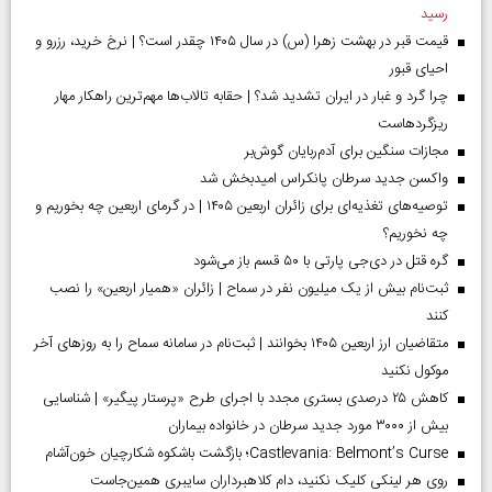
رسید
قیمت قبر در بهشت زهرا (س) در سال ۱۴۰۵ چقدر است؟ | نرخ خرید، رزرو و
احیای قبور
چرا گرد و غبار در ایران تشدید شد؟ | حقابه تالاب‌ها مهم‌ترین راهکار مهار
ریزگردهاست
مجازات سنگین برای آدم‌ربایان گوش‌بر
واکسن جدید سرطان پانکراس امیدبخش شد
توصیه‌های تغذیه‌ای برای زائران اربعین ۱۴۰۵ | در گرمای اربعین چه بخوریم و
چه نخوریم؟
گره قتل در دی‌جی پارتی با ۵۰ قسم باز می‌شود
ثبت‌نام بیش از یک میلیون نفر در سماح | زائران «همیار اربعین» را نصب
کنند
متقاضیان ارز اربعین ۱۴۰۵ بخوانند | ثبت‌نام در سامانه سماح را به روز‌های آخر
موکول نکنید
کاهش ۲۵ درصدی بستری مجدد با اجرای طرح «پرستار پیگیر» | شناسایی
بیش از ۳۰۰۰ مورد جدید سرطان در خانواده بیماران
Castlevania: Belmont’s Curse؛ بازگشت باشکوه شکارچیان خون‌آشام
روی هر لینکی کلیک نکنید، دام کلاهبرداران سایبری همین‌جاست