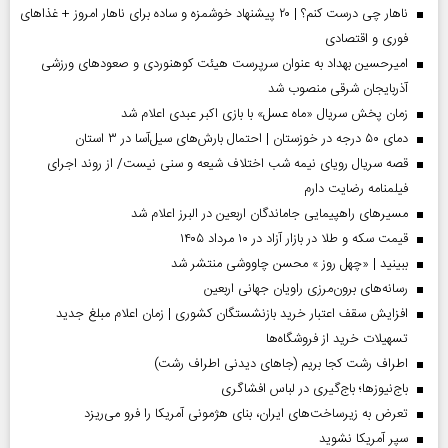
ناهار چی درست کنم؟ | ۲۰ پیشنهاد خوشمزه و ساده برای ناهار امروز + غذاهای
فوری و اقتصادی
امیرحسین بهداد به عنوان سرپرست هیئت کوهنوردی و صعودهای ورزشی
آذربایجان شرقی منصوب شد
زمان پخش سریال «ماه عسل» با بازی اکبر عبدی اعلام شد
دمای ۵۰ درجه در خوزستان | احتمال بارش‌های سیل‌آسا در ۳ استان
قصه سریال رویای نیمه شب اختلاف شیعه و سنی نیست/ از روند اجرای
فیلمنامه رضایت دارم
مسیر‌های راهپیمایی جاماندگان اربعین در البرز اعلام شد
قیمت سکه و طلا در بازار آزاد در ۱۰ مرداد ۱۴۰۵
ببینید | «چهل روز » محسن چاووشی منتشر شد
رسانه‌های برون‌مرزی راویان جهانی اربعین
افزایش سقف اعتبار خرید بازنشستگان کشوری | زمان اعلام مبلغ جدید
تسهیلات خرید از فروشگاه‌ها
اطراف رشت کجا بریم (جاهای دیدنی اطراف رشت)
باج‌نیوزها؛ باج‌گیری در لباس افشاگری
تعرض به زیرساخت‌های ایران، بنای هژمونی آمریکا را فرو می‌ریزد
سپر آمریکا نشوید