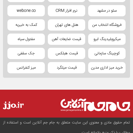
سئو در مشهد
نرم افزار CRM
webone.co
فروشگاه انتخاب من
هتل های تهران
کمک به خیریه
میکروبلیدینگ ابرو
قیمت ضایعات آهن
مفتول سیاه
کوچینگ سازمانی
قیمت هبلکس
جک سقفی
خرید میز اداری مدرن
قیمت میلگرد
میز کنفرانس
تمام حقوق مادی و معنوی این سایت متعلق به جام جم آنلاین است و استفاده از
مطالب با ذکر منبع بلامانع است.