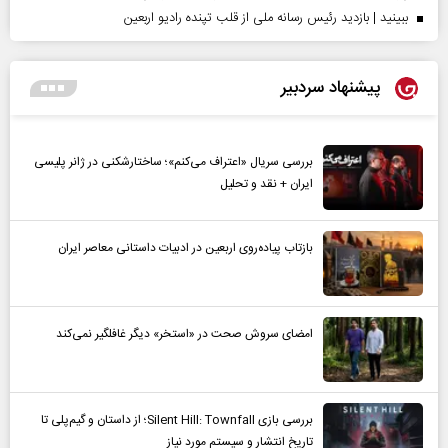
ببینید | بازدید رئیس رسانه ملی از قلب تپنده رادیو اربعین
پیشنهاد سردبیر
بررسی سریال «اعتراف می‌کنم»؛ ساختارشکنی در ژانر پلیسی
ایران + نقد و تحلیل
بازتاب پیاده‌روی اربعین در ادبیات داستانی معاصر ایران
امضای سروش صحت در «استخر» دیگر غافلگیر نمی‌کند
بررسی بازی Silent Hill: Townfall؛ از داستان و گیم‌پلی تا
تاریخ انتشار و سیستم مورد نیاز