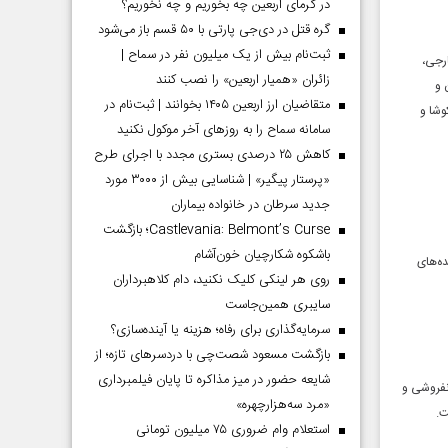
در گرمای اربعین چه بخوریم و چه نخوریم؟
گره قتل در دی‌جی پارتی با ۵۰ قسم باز می‌شود
ثبت‌نام بیش از یک میلیون نفر در سماح |
رجی،
زائران «همیار اربعین» را نصب کنند
 و
متقاضیان ارز اربعین ۱۴۰۵ بخوانند | ثبت‌نام در
وشا و
سامانه سماح را به روز‌های آخر موکول نکنید
کاهش ۲۵ درصدی بستری مجدد با اجرای طرح
«پرستار پیگیر» | شناسایی بیش از ۳۰۰۰ مورد
جدید سرطان در خانواده بیماران
Castlevania: Belmont’s Curse؛ بازگشت
باشکوه شکارچیان خون‌آشام
ده‌های
روی هر لینکی کلیک نکنید، دام کلاهبرداران
سایبری همین‌جاست
سرمایه‌گذاری برای رفاه؛ هزینه یا آینده‌سازی؟
بازگشت مسعود شصت‌چی با دردسر‌های تازه؛ از
شایعه حضور در میز مذاکره تا پایان فیلمبرداری
انفروشی و
«مرد سه‌هزارچهره»
ت.
استعلام وام ضروری ۷۵ میلیون تومانی