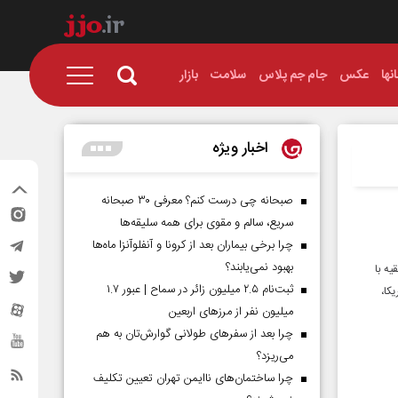
نها
عکس
جام جم پلاس
سلامت
بازار
اخبار ویژه
صبحانه چی درست کنم؟ معرفی ۳۰ صبحانه
سریع، سالم و مقوی برای همه سلیقه‌ها
چرا برخی بیماران بعد از کرونا و آنفلوآنزا ماه‌ها
بهبود نمی‌یابند؟
یه با
ثبت‌نام ۲.۵ میلیون زائر در سماح | عبور ۱.۷
کا،
میلیون نفر از مرز‌های اربعین
چرا بعد از سفرهای طولانی گوارش‌تان به هم
می‌ریزد؟
چرا ساختمان‌های ناایمن تهران تعیین تکلیف