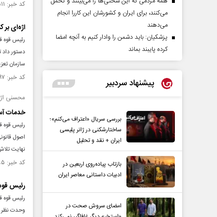
همه مردمی که این سختی‌ها را می‌بینند و تحمل
کد خبر: ۱۴۹۵۵۱۱ تاریخ انتشار : ۱۴۰۳/۱۲/۱۳
می‌کنند، برای ایران و کشورشان این کاررا انجام
می‌دهند
اژه‌ای بر 
پزشکیان: باید دشمن را وادار کنیم به آنچه امضا
رئیس قوه قض
کرده پایبند بماند
دستور داد ت
سازمان تعزی
کد خبر: ۱۴۹۵۴۹۷ تاریخ انتشار : ۱۴۰۳/۱۲/۱۳
پیشنهاد سردبیر
محسنی اژه‌
خدمات آسان
بررسی سریال «اعتراف می‌کنم»؛
رئیس قوه قض
ساختارشکنی در ژانر پلیسی
اصول قانون
ایران + نقد و تحلیل
نهایت‌ تلاش
کد خبر: ۱۴۹۵۱۹۵ تاریخ انتشار : ۱۴۰۳/۱۲/۱۱
بازتاب پیاده‌روی اربعین در
ادبیات داستانی معاصر ایران
رئیس قوه 
رئیس قوه قض
امضای سروش صحت در
وحدت نظر ب
«استخر» دیگر غافلگیر نمی‌کند