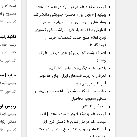
است که با 
قیمت سکه و طلا در بازار آزاد در ۱۰ مرداد ۱۴۰۵
مشروع و ا
ببینید | «چهل روز » محسن چاووشی منتشر شد
رسانه‌های برون‌مرزی راویان جهانی اربعین
کد خبر: ۱۵۰۷۸۷۷ تاریخ انتشار : ۱۴۰۴/۰۴/۰۱
افزایش سقف اعتبار خرید بازنشستگان کشوری |
تأکید رئی
زمان اعلام مبلغ جدید تسهیلات خرید از
رئیس قوه ق
فروشگاه‌ها
کشور ضرور
اطراف رشت کجا بریم (جاهای دیدنی اطراف
رشت)
کد خبر: ۱۵۰۳۵۴۸ تاریخ انتشار : ۱۴۰۴/۰۲/۲۵
باج‌نیوزها؛ باج‌گیری در لباس افشاگری
ببینید | س
تعرض به زیرساخت‌های ایران، بنای هژمونی
آمریکا را فرو می‌ریزد
رئیس قوه قض
نظرسنجی شبکه تماشا برای انتخاب سریال‌های
کد خبر: ۱۵۰۳۵۴۷ تاریخ انتشار : ۱۴۰۴/۰۲/۲۵
شرقی محبوب مخاطبان
رییس قوه 
سپر آمریکا نشوید
قیمت طلا و سکه امروز ۱۱ مرداد ۱۴۰۵ | افت
رئیس قوه قض
قیمت طلا در بازار تهران با کاهش نرخ ارز
ممکن ارتباط
آمریکا ماجراجویی کند پاسخ مقتضی دریافت
کد خبر: ۱۵۰۰۷۷۶ تاریخ انتشار : ۱۴۰۴/۰۲/۰۴