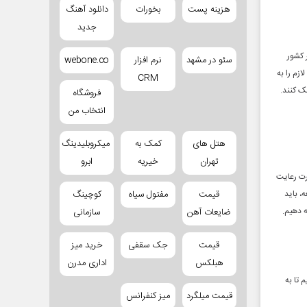
هزینه پست
بخورات
دانلود آهنگ
جدید
 کشور
سئو در مشهد
نرم افزار
webone.co
ازم را به
CRM
‌ کنند.
فروشگاه
انتخاب من
هتل های
کمک به
میکروبلیدینگ
تهران
خیریه
ابرو
رت رعایت
، باید
قیمت
مفتول سیاه
کوچینگ
ه دهیم.
ضایعات آهن
سازمانی
قیمت
جک سقفی
خرید میز
هبلکس
اداری مدرن
 تا به
قیمت میلگرد
میز کنفرانس