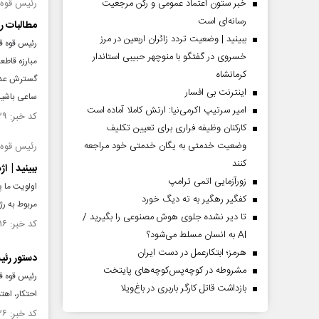
خبر ستون اعتماد عمومی و رکن مرجعیت
رئیس قوه ق
رسانه‌ای است
مطالبات رهبری د
ببینید | وضعیت تردد زائران اربعین در مرز
رئیس قوه ق
خسروی در گفتگو با منوچهر حبیبی استاندار
مبارزه قاطع
کرمانشاه
گسترش عدالت
اینترنت بی افسار
ساعی باشیم
امیر سرتیپ اکرمی‌نیا: ارتش کاملا آماده است
کد خبر: ۱۵۱۰۶۳۹ تاریخ انتشار : ۱۴۰۴/۰۴/۲۶
کارکنان وظیفه فراری برای تعیین تکلیف
وضعیت خدمتی به یگان خدمتی خود مراجعه
رئیس قوه 
کنند
ببینید | 
زورآزمایی اتمی ترامپ
اولویت ما پ
کفگیر رهگیر به ته دیگ خورد
مربوط به رژ
تا دیر نشده جلوی هوش مصنوعی را بگیرید /
کد خبر: ۱۵۱۰۶۱۶ تاریخ انتشار : ۱۴۰۴/۰۴/۲۶
AI به انسان مسلط می‌شود؟
هرمز؛ ابتکارعمل در دست ایران
دستور رئیس
مشروطه در کوچه‌پس‌کوچه‌های پایتخت
رئیس قوه قض
بازداشت قاتل کارگر باربری در باغ‌ویلا
احتکار، اه
کد خبر: ۱۵۱۰۱۳۶ تاریخ انتشار : ۱۴۰۴/۰۴/۲۳