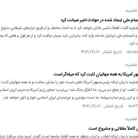
قضاییه:
نسجام ملی ایجاد شده در حوادث اخیر صیانت کرد
اییه گفت: قطعاً دشمن تلاش خواهد کرد تا به انحاء مختلف و از طریق ابزار‌های شیطانیِ متنوع خ
انسجام ملی ایرانیان خدشه وارد کند، بنابراین باید بسیار مراقبت کرد و از هر قول و فعلی که 
 کرد.
قضاییه؛
ر آمریکا به همه جهانیان ثابت کرد که حیله‌گر است
اییه با بیان اینکه رئیس‌جمهور آمریکا باطن خبیث خود را نمایان ساخت و به همه جهانیان ثابت ک
؛ گفت: او از صلح دم می‌زد، اما آغازگر جنگ شد؛ بی‌تردید تجاوز رژیم آمریکا به حریم ایران اسلا
 و این رژیم جنایت‌پیشه، به دست مؤمنین و غیرتمندان ایران اسلامی خوار و ذلیل خواهد شد.
قضاییه:
ن کاملاً عقلانی و مشروع است
اییه با بیان اینکه انقلاب و ایران متعلق به همه اقشار جامعه است، گفت: امروز ملت سرافراز ایر