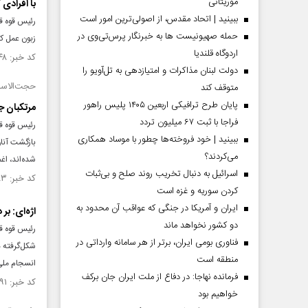
موریتانی
با افرادی
ببینید | اتحاد مقدس، از اصولی‌ترین امور است
رئیس قوه قض
حمله صهیونیست ها به خبرنگار پرس‌تی‌وی در
زبون عمل کن
اردوگاه قلندیا
کد خبر: ۱۵۴۵۱۴۸ تاریخ انتشار : ۱۴۰۴/۱۲/۱۳
دولت لبنان مذاکرات و امتیازدهی به تل‌آویو را
حجت‌الاسلا
متوقف کند
پایان طرح ترافیکی اربعین ۱۴۰۵ پلیس راهور
مرتکبان ج
فراجا با ثبت ۶۷ میلیون تردد
رئیس قوه قض
ببینید | خود فروخته‌ها چطور با موساد همکاری
بازگشت آنان
می‌کردند؟
شده‌اند، ا
اسرائیل به دنبال تخریب روند صلح و بی‌ثبات
کد خبر: ۱۵۴۱۹۸۳ تاریخ انتشار : ۱۴۰۴/۱۱/۱۹
کردن سوریه و غزه است
ایران و آمریکا در جنگی که عواقب آن محدود به
اژه‌ای: ب
دو کشور نخواهد ماند
فناوری بومی ایران، برتر از هر سامانه وارداتی در
شکل‌گرفته د
منطقه است
انسجام ملی
فرمانده نهاجا: در دفاع از ملت ایران جان برکف
کد خبر: ۱۵۱۱۲۹۱ تاریخ انتشار : ۱۴۰۴/۰۴/۳۱
خواهیم بود