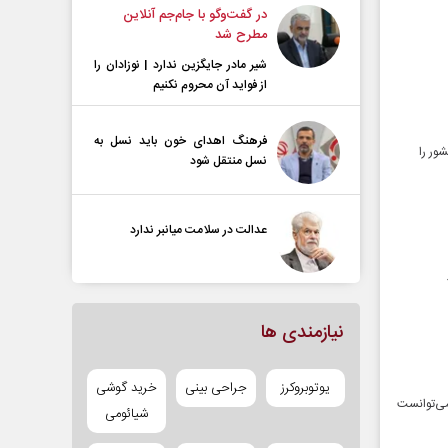
در گفت‌و‌گو با جام‌جم آنلاین
مطرح شد
شیر مادر جایگزین ندارد | نوزادان را
از فواید آن محروم نکنیم
فرهنگ اهدای خون باید نسل به
ور را
نسل منتقل شود
عدالت در سلامت میانبر ندارد
نیازمندی ها
یوتوبروکرز
جراحی بینی
خرید گوشی
می‌توانست
شیائومی