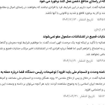
 که در راستای منافع دشمن عمل کنند برخورد می شود
ائیه گفت: امید داریم در این شرایط، فرد یا افرادی نباشند که بخواهند در راستای امیال و مطا
ند و کار به برخورد قاطع و شدید و قانونی با آنها نکشد.
م اژه‌ای:
نایات فجیع در اغتشاشات، مشمول عفو نمی‌شوند
ائیه با تأکید بر اینکه توبه یک مرحمت الهی است، گفت: ما موظفیم شرایط توبه مجرمان و گناهکا
 به اجتماع را فراهم کنیم، اما قطعاً درباره افرادی که در اغتشاشات اخیر مرتکب جنایات فجیع و شن
غماض نخواهد شد.
ر دامنه وحدت و انسجام ملی باید افزود/ توضیحات رئیس دستگاه قضا درباره حمله به 
رئیس قوه قضائیه گفت: در خلال و پس از دفاع مقدس ۱۲ روزه، همگان وحدت و انسجام ملی مضاعف و کم‌ن
ر جامعه ایران اسلامی را به وضوح مشاهده کردند؛ باید هر آنچه می‌توان بر دامنه و وسعت این
 و اجتماعی افزود.