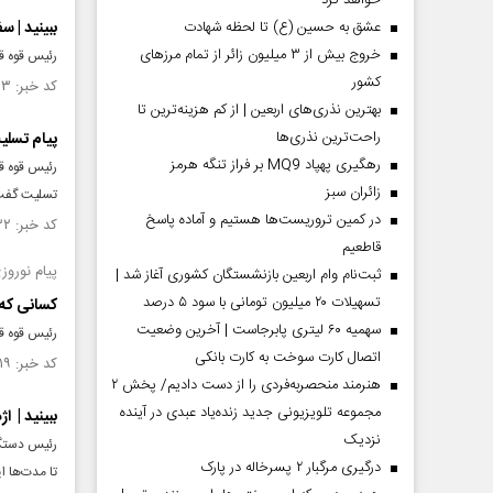
خواهد کرد
عشق به حسین (ع) تا لحظه شهادت
ببینید | 
خروج بیش از ۳ میلیون زائر از تمام مرز‌های
رئیس قوه ق
کشور
کد خبر: ۱۴۹۹۳۹۳ تاریخ انتشار : ۱۴۰۴/۰۱/۲۵
بهترین نذری‌های اربعین | از کم هزینه‌ترین تا
راحت‌ترین نذری‌ها
پیام تسلی
رهگیری پهپاد MQ9 بر فراز تنگه هرمز
رئیس قوه ق
‌زائران سبز
تسلیت گفت
در کمین تروریست‌ها هستیم و آماده پاسخ
کد خبر: ۱۴۹۸۰۳۲ تاریخ انتشار : ۱۴۰۴/۰۱/۱۴
قاطعیم
پیام نوروز
ثبت‌نام وام اربعین بازنشستگان کشوری آغاز شد |
تسهیلات ۲۰ میلیون تومانی با سود ۵ درصد
کسانی که ق
سهمیه ۶۰ لیتری پابرجاست | آخرین وضعیت
رئیس قوه قضاییه در
اتصال کارت سوخت به کارت بانکی
کد خبر: ۱۴۹۷۴۱۹ تاریخ انتشار : ۱۴۰۳/۱۲/۳۰
هنرمند منحصر‌به‌فردی را از دست دادیم/ پخش ۲
مجموعه تلویزیونی جدید زنده‌یاد عبدی در آینده
ببینید | ا
نزدیک
رئیس دستگا
درگیری مرگبار ۲ پسرخاله در پارک
تا مدت‌ها ا