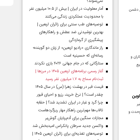
نمی‌شوند؟
آمار معلولیت در ایران | بیش از ۱۰.۵ میلیون نفر
مع دشمن
با محدودیت عملکردی زندگی می‌کنند
توصیه‌های طب سنتی برای زائران اربعین |
بهترین نوشیدنی ضد عطش و راهکارهای
پیشگیری از گرمازدگی
راز ماندگاری «رادیو اربعین» از زبان دو گوینده؛
رسانه‌ای که حسینیه است
ران و
ستارگانی که در جام جهانی ۲۰۲۶ بازی نکردند
یع
آغاز رسمی برنامه‌های اربعین ۱۴۰۵ در مرز‌ها |
ثبت‌نام سماح به ۱.۷ میلیون نفر رسید
قیمت قبر در بهشت زهرا (س) در سال ۱۴۰۵
چقدر است؟ | نرخ خرید، رزرو و احیای قبور
اوین
چرا گرد و غبار در ایران تشدید شد؟ | حقابه
ظیر
تالاب‌ها مهم‌ترین راهکار مهار ریزگردهاست
 وحدت و
مجازات سنگین برای آدم‌ربایان گوش‌بر
واکسن جدید سرطان پانکراس امیدبخش شد
توصیه‌های تغذیه‌ای برای زائران اربعین ۱۴۰۵ |