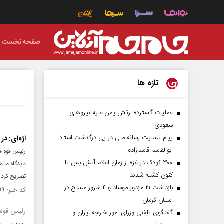
صفحه نخست
تازه ها
عملیات گسترده ارتش یمن علیه نیروهای
سعودی
پیام تسلیت رسانه ملی در پی درگذشت استاد
اژه‌ای: در 
ابوالقاسم قاسم‌زاده
رئیس قوه قض
۳۰۰ کودک در غزه از زمان اعلام آتش بس تا
دیدگاه ما ه
کنون کشته شدند
تصریح کرد ک
بازداشت ۲۱ مزدور موساد و ۴ شرور مسلح در
کد خبر: ۱۵۵۶۹۹۹ تاریخ انتشار : ۱۴۰۵/۰۴/۰۱
استان کرمان
رئیس قوه 
گفتگوی تلفنی وزرای امور خارجه ایران و