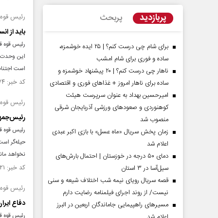
پربازدید
پربحث
رئیس قوه 
باید از ا
رئیس قوه قض
برای شام چی درست کنم؟ | ۲۵ ایده خوشمزه،
این وحدت و 
ساده و فوری برای شام امشب
است اجتناب
ناهار چی درست کنم؟ | ۲۰ پیشنهاد خوشمزه و
کد خبر: ۱۵۰۸۵۷۴ تاریخ انتشار : ۱۴۰۴/۰۴/۰۹
ساده برای ناهار امروز + غذاهای فوری و اقتصادی
امیرحسین بهداد به عنوان سرپرست هیئت
رئیس قوه 
کوهنوردی و صعودهای ورزشی آذربایجان شرقی
رئیس‌جمهو
منصوب شد
رئیس قوه قض
زمان پخش سریال «ماه عسل» با بازی اکبر عبدی
حیله‌گر است
اعلام شد
نخواهد ماند
دمای ۵۰ درجه در خوزستان | احتمال بارش‌های
کد خبر: ۱۵۰۷۹۲۱ تاریخ انتشار : ۱۴۰۴/۰۴/۰۲
سیل‌آسا در ۳ استان
قصه سریال رویای نیمه شب اختلاف شیعه و سنی
رئیس قوه 
نیست/ از روند اجرای فیلمنامه رضایت دارم
دفاع ایرا
مسیر‌های راهپیمایی جاماندگان اربعین در البرز
رئیس قوه قض
اعلام شد