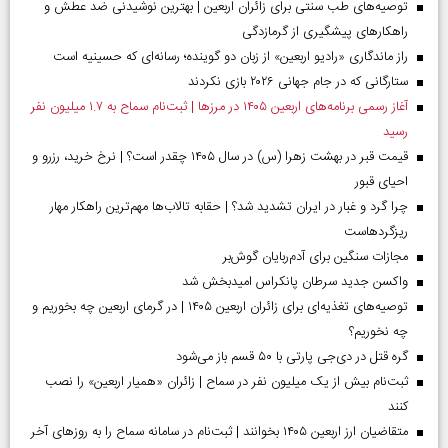
توصیه‌های طب سنتی برای زائران اربعین | بهترین نوشیدنی ضد عطش و
راهکارهای پیشگیری از گرمازدگی
راز ماندگاری «رادیو اربعین» از زبان دو گوینده؛ رسانه‌ای که حسینیه است
ستارگانی که در جام جهانی ۲۰۲۶ بازی نکردند
آغاز رسمی برنامه‌های اربعین ۱۴۰۵ در مرز‌ها | ثبت‌نام سماح به ۱.۷ میلیون نفر
رسید
قیمت قبر در بهشت زهرا (س) در سال ۱۴۰۵ چقدر است؟ | نرخ خرید، رزرو و
احیای قبور
چرا گرد و غبار در ایران تشدید شد؟ | حقابه تالاب‌ها مهم‌ترین راهکار مهار
ریزگردهاست
مجازات سنگین برای آدم‌ربایان گوش‌بر
واکسن جدید سرطان پانکراس امیدبخش شد
توصیه‌های تغذیه‌ای برای زائران اربعین ۱۴۰۵ | در گرمای اربعین چه بخوریم و
چه نخوریم؟
گره قتل در دی‌جی پارتی با ۵۰ قسم باز می‌شود
ثبت‌نام بیش از یک میلیون نفر در سماح | زائران «همیار اربعین» را نصب
کنند
متقاضیان ارز اربعین ۱۴۰۵ بخوانند | ثبت‌نام در سامانه سماح را به روز‌های آخر