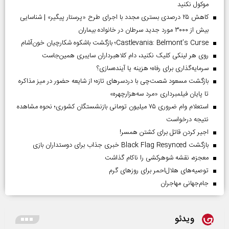
موکول نکنید
کاهش ۲۵ درصدی بستری مجدد با اجرای طرح «پرستار پیگیر» | شناسایی
بیش از ۳۰۰۰ مورد جدید سرطان در خانواده بیماران
Castlevania: Belmont’s Curse؛ بازگشت باشکوه شکارچیان خون‌آشام
روی هر لینکی کلیک نکنید، دام کلاهبرداران سایبری همین‌جاست
سرمایه‌گذاری برای رفاه؛ هزینه یا آینده‌سازی؟
بازگشت مسعود شصت‌چی با دردسر‌های تازه؛ از شایعه حضور در میز مذاکره
تا پایان فیلمبرداری «مرد سه‌هزارچهره»
استعلام وام ضروری ۷۵ میلیون تومانی بازنشستگان کشوری؛ نحوه مشاهده
نتیجه درخواست
اجیر کردن قاتل برای کشتن همسر!
بازگشت Black Flag Resynced خبری جذاب برای دوستداران بازی
معجزه، نقشه شوهرکشی را ناکام گذاشت
توصیه‌های هلال‌احمر برای روز‌های گرم
جام‌جهانی مهاجران
ویدئو