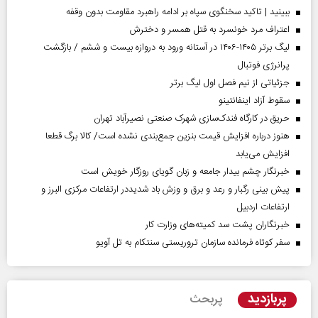
ببینید | تاکید سخنگوی سپاه بر ادامه راهبرد مقاومت بدون وقفه
اعتراف مرد خونسرد به قتل همسر و دخترش
لیگ برتر ۱۴۰۵-۱۴۰۶ در آستانه ورود به دروازه بیست و ششم / بازگشت
پرانرژی فوتبال
جزئیاتی از نیم فصل اول لیگ برتر
سقوط آزاد اینفانتینو
حریق در کارگاه فندک‌سازی شهرک صنعتی نصیرآباد تهران
هنوز درباره افزایش قیمت بنزین جمع‌بندی نشده است/ کالا برگ قطعا
افزایش می‌یابد
خبرنگار چشم بیدار جامعه و زبان گویای روزگار خویش است
پیش بینی رگبار و رعد و برق و وزش باد شدیددر ارتفاعات مرکزی البرز و
ارتفاعات اردبیل
خبرنگاران پشت سد کمیته‌های وزارت کار
سفر کوتاه فرمانده سازمان تروریستی سنتکام به تل آویو
پربازدید
پربحث