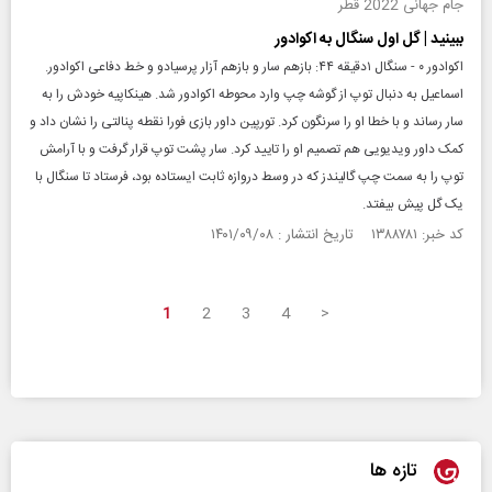
جام جهانی 2022 قطر
ببینید | گل اول سنگال به اکوادور
اکوادور ۰ - سنگال ۱دقیقه ۴۴: بازهم سار و بازهم آزار پرسیادو و خط دفاعی اکوادور.
اسماعیل به دنبال توپ از گوشه چپ وارد محوطه اکوادور شد. هینکاپیه خودش را به
سار رساند و با خطا او را سرنگون کرد. تورپین داور بازی فورا نقطه پنالتی را نشان داد و
کمک داور ویدیویی هم تصمیم او را تایید کرد. سار پشت توپ قرار گرفت و با آرامش
توپ را به سمت چپ گالیندز که در وسط دروازه ثابت ایستاده بود، فرستاد تا سنگال با
یک گل پیش بیفتد.
کد خبر: ۱۳۸۸۷۸۱ تاریخ انتشار : ۱۴۰۱/۰۹/۰۸
1
2
3
4
>
تازه ها