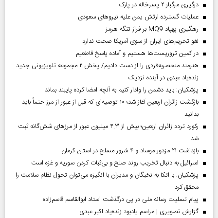
درگیری مرگبار ۲ پسرخاله در پارک
عملیات گسترده ارتش یمن علیه نیروهای سعودی
رهگیری پهپاد MQ9 بر فراز تنگه هرمز
لغو تحریم‌های ایران از سوی آمریکا صحت ندارد
در کمین تروریست‌ها هستیم و آماده پاسخ قاطعیم
هنرمند منحصر‌به‌فردی را از دست دادیم/ پخش ۲ مجموعه تلویزیونی جدید
زنده‌یاد عبدی در آینده نزدیک
پزشکیان: باید دشمن را وادار کنیم به آنچه امضا کرده پایبند بماند
بازگشت زائران اربعین آغاز شد؛ ۱۰ توصیه‌ای که قبل از عبور از مرز حتماً باید
بدانید
رکورد تردد زائران اربعین؛ بیش از ۴.۳ میلیون عبور از مرزهای شش‌گانه ثبت
شد
بازداشت ۲۱ مزدور موساد و ۴ شرور مسلح در استان کرمان
اسرائیل به دنبال تخریب روند صلح و بی‌ثبات کردن سوریه و غزه است
پزشکیان: با اتکا به نخبگان و مدیران با انگیزه می‌توان تحول نظام سلامت را
محقق کرد
پیام تسلیت رسانه ملی در پی درگذشت استاد ابوالقاسم قاسم‌زاده
گزارش تصویری | مراسم یادبود زنده‌یاد اکبر عبدی