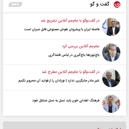
گفت و گو
در گفت‌و‌گو با جام‌جم آنلاین تشریح شد
فاصله ایران با پیشرو‌ان هوش مصنوعی قابل جبران است
جام‌جم آنلاین بررسی کرد
باج‌نیوزها؛ باج‌گیری در لباس افشاگری
در گفت‌و‌گو با جام‌جم آنلاین مطرح شد
شیر مادر جایگزین ندارد | نوزادان را از فواید آن محروم نکنیم
فرهنگ اهدای خون باید نسل به نسل منتقل شود