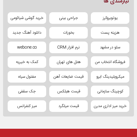
نیازمندی ها
یوتوبروکرز
جراحی بینی
خرید گوشی شیائومی
هزینه پست
بخورات
دانلود آهنگ جدید
سئو در مشهد
نرم افزار CRM
webone.co
فروشگاه انتخاب من
هتل های تهران
کمک به خیریه
میکروبلیدینگ ابرو
قیمت ضایعات آهن
مفتول سیاه
کوچینگ سازمانی
قیمت هبلکس
جک سقفی
خرید میز اداری مدرن
قیمت میلگرد
میز کنفرانس