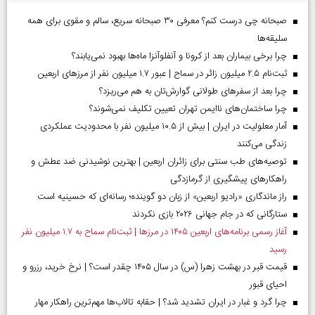
صبحانه چی درست کنم؟ معرفی ۳۰ صبحانه سریع، سالم و مقوی برای همه
سلیقه‌ها
چرا برخی بیماران بعد از کرونا و آنفلوآنزا ماه‌ها بهبود نمی‌یابند؟
ثبت‌نام ۲.۵ میلیون زائر در سماح | عبور ۱.۷ میلیون نفر از مرز‌های اربعین
چرا بعد از سفرهای طولانی گوارش‌تان به هم می‌ریزد؟
چرا ساختمان‌های ناایمن تهران تعیین تکلیف نمی‌شوند؟
آمار معلولیت در ایران | بیش از ۱۰.۵ میلیون نفر با محدودیت عملکردی
زندگی می‌کنند
توصیه‌های طب سنتی برای زائران اربعین | بهترین نوشیدنی ضد عطش و
راهکارهای پیشگیری از گرمازدگی
راز ماندگاری «رادیو اربعین» از زبان دو گوینده؛ رسانه‌ای که حسینیه است
ستارگانی که در جام جهانی ۲۰۲۶ بازی نکردند
آغاز رسمی برنامه‌های اربعین ۱۴۰۵ در مرز‌ها | ثبت‌نام سماح به ۱.۷ میلیون نفر
رسید
قیمت قبر در بهشت زهرا (س) در سال ۱۴۰۵ چقدر است؟ | نرخ خرید، رزرو و
احیای قبور
چرا گرد و غبار در ایران تشدید شد؟ | حقابه تالاب‌ها مهم‌ترین راهکار مهار