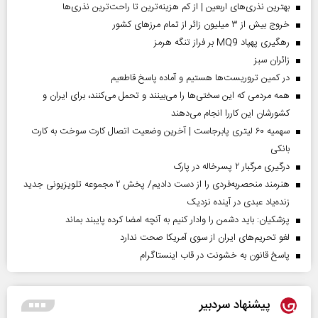
بهترین نذری‌های اربعین | از کم هزینه‌ترین تا راحت‌ترین نذری‌ها
خروج بیش از ۳ میلیون زائر از تمام مرز‌های کشور
رهگیری پهپاد MQ9 بر فراز تنگه هرمز
‌زائران سبز
در کمین تروریست‌ها هستیم و آماده پاسخ قاطعیم
همه مردمی که این سختی‌ها را می‌بینند و تحمل می‌کنند، برای ایران و
کشورشان این کاررا انجام می‌دهند
سهمیه ۶۰ لیتری پابرجاست | آخرین وضعیت اتصال کارت سوخت به کارت
بانکی
درگیری مرگبار ۲ پسرخاله در پارک
هنرمند منحصر‌به‌فردی را از دست دادیم/ پخش ۲ مجموعه تلویزیونی جدید
زنده‌یاد عبدی در آینده نزدیک
پزشکیان: باید دشمن را وادار کنیم به آنچه امضا کرده پایبند بماند
لغو تحریم‌های ایران از سوی آمریکا صحت ندارد
پاسخ قانون به خشونت در قاب اینستاگرام
پیشنهاد سردبیر