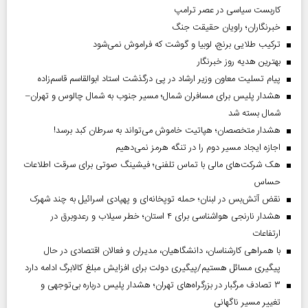
کاربست سیاسی در عصر ترامپ
خبرنگاران؛ راویان حقیقت جنگ
ترکیب طلایی برنج، لوبیا و گوشت که فراموش نمی‌شود
بهترین هدیه روز خبرنگار
پیام تسلیت معاون وزیر ارشاد در پی درگذشت استاد ابوالقاسم قاسم‌زاده
هشدار پلیس برای مسافران شمال؛ مسیر جنوب به شمال چالوس و تهران–
شمال بسته شد
هشدار متخصصان؛ هپاتیت خاموش می‌تواند به سرطان کبد برسد!
اجازه ایجاد مسیر دوم را در تنگه هرمز نمی‌دهیم
هک شرکت‌های مالی با تماس تلفنی؛ فیشینگ صوتی برای سرقت اطلاعات
حساس
نقض آتش‌بس در لبنان؛ حمله توپخانه‌ای و پهپادی اسرائیل به چند شهرک
هشدار نارنجی هواشناسی برای ۴ استان؛ خطر سیلاب و رعدوبرق در
ارتفاعات
با همراهی کارشناسان، دانشگاهیان، مدیران و فعالان اقتصادی در حال
پیگیری مسائل هستیم/پیگیری دولت برای افزایش مبلغ کالابرگ ادامه دارد
۳ تصادف مرگبار در بزرگراه‌های تهران؛ هشدار پلیس درباره بی‌توجهی و
تغییر مسیر ناگهانی