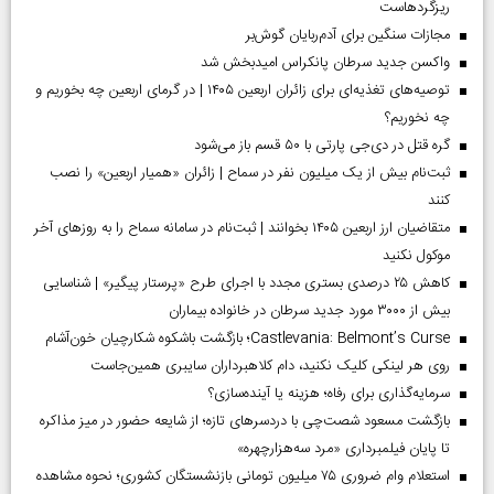
ریزگردهاست
مجازات سنگین برای آدم‌ربایان گوش‌بر
واکسن جدید سرطان پانکراس امیدبخش شد
توصیه‌های تغذیه‌ای برای زائران اربعین ۱۴۰۵ | در گرمای اربعین چه بخوریم و
چه نخوریم؟
گره قتل در دی‌جی پارتی با ۵۰ قسم باز می‌شود
ثبت‌نام بیش از یک میلیون نفر در سماح | زائران «همیار اربعین» را نصب
کنند
متقاضیان ارز اربعین ۱۴۰۵ بخوانند | ثبت‌نام در سامانه سماح را به روز‌های آخر
موکول نکنید
کاهش ۲۵ درصدی بستری مجدد با اجرای طرح «پرستار پیگیر» | شناسایی
بیش از ۳۰۰۰ مورد جدید سرطان در خانواده بیماران
Castlevania: Belmont’s Curse؛ بازگشت باشکوه شکارچیان خون‌آشام
روی هر لینکی کلیک نکنید، دام کلاهبرداران سایبری همین‌جاست
سرمایه‌گذاری برای رفاه؛ هزینه یا آینده‌سازی؟
بازگشت مسعود شصت‌چی با دردسر‌های تازه؛ از شایعه حضور در میز مذاکره
تا پایان فیلمبرداری «مرد سه‌هزارچهره»
استعلام وام ضروری ۷۵ میلیون تومانی بازنشستگان کشوری؛ نحوه مشاهده