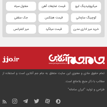
میکروبلیدینگ ابرو
قیمت ضایعات آهن
مفتول سیاه
کوچینگ سازمانی
قیمت هبلکس
جک سقفی
خرید میز اداری مدرن
قیمت میلگرد
میز کنفرانس
تمام حقوق مادی و معنوی این سایت متعلق به جام جم آنلاین است و استفاده از
مطالب با ذکر منبع بلامانع است.
طراحی و تولید
"ایران سامانه"