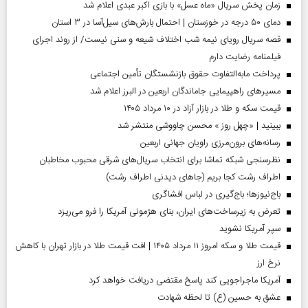
زمان پخش سریال «ماه عسل» با بازی اکبر عبدی اعلام شد
دمای ۵۰ درجه در خوزستان | احتمال بارش‌های سیل‌آسا در ۳ استان
قصه سریال رویای نیمه شب اختلاف شیعه و سنی نیست/ از روند اجرای
فیلمنامه رضایت دارم
پرداخت مابه‌التفاوت حقوق بازنشستگان تأمین اجتماعی
مسیر‌های راهپیمایی جاماندگان اربعین در البرز اعلام شد
قیمت سکه و طلا در بازار آزاد در ۱۰ مرداد ۱۴۰۵
ببینید | «چهل روز » محسن چاووشی منتشر شد
رسانه‌های برون‌مرزی راویان جهانی اربعین
نظرسنجی شبکه تماشا برای انتخاب سریال‌های شرقی محبوب مخاطبان
اطراف رشت کجا بریم (جاهای دیدنی اطراف رشت)
باج‌نیوزها؛ باج‌گیری در لباس افشاگری
تعرض به زیرساخت‌های ایران، بنای هژمونی آمریکا را فرو می‌ریزد
سپر آمریکا نشوید
قیمت طلا و سکه امروز ۱۱ مرداد ۱۴۰۵ | افت قیمت طلا در بازار تهران با کاهش
نرخ ارز
آمریکا ماجراجویی کند پاسخ مقتضی دریافت خواهد کرد
عشق به حسین (ع) تا لحظه شهادت