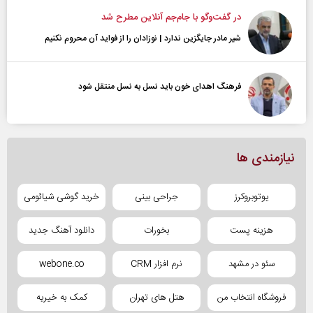
در گفت‌و‌گو با جام‌جم آنلاین مطرح شد
شیر مادر جایگزین ندارد | نوزادان را از فواید آن محروم نکنیم
فرهنگ اهدای خون باید نسل به نسل منتقل شود
نیازمندی ها
یوتوبروکرز
جراحی بینی
خرید گوشی شیائومی
هزینه پست
بخورات
دانلود آهنگ جدید
سئو در مشهد
نرم افزار CRM
webone.co
فروشگاه انتخاب من
هتل های تهران
کمک به خیریه