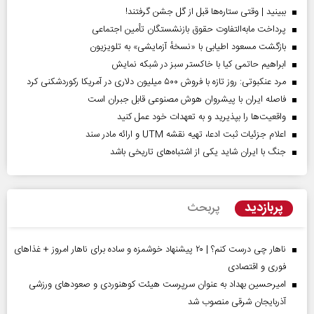
ببینید | وقتی ستاره‌ها قبل از گل جشن گرفتند!
پرداخت مابه‌التفاوت حقوق بازنشستگان تأمین اجتماعی
بازگشت مسعود اطیابی با «نسخهٔ آزمایشی» به تلویزیون
ابراهیم حاتمی کیا با خاکستر سبز در شبکه نمایش
مرد عنکبوتی: روز تازه با فروش ۵۰۰ میلیون دلاری در آمریکا رکوردشکنی کرد
فاصله ایران با پیشرو‌ان هوش مصنوعی قابل جبران است
واقعیت‌ها را بپذیرید و به تعهدات خود عمل کنید
اعلام جزئیات ثبت ادعا، تهیه نقشه UTM و ارائه مادر سند
جنگ با ایران شاید یکی از اشتباه‌های تاریخی باشد
پربازدید
پربحث
ناهار چی درست کنم؟ | ۲۰ پیشنهاد خوشمزه و ساده برای ناهار امروز + غذاهای
فوری و اقتصادی
امیرحسین بهداد به عنوان سرپرست هیئت کوهنوردی و صعودهای ورزشی
آذربایجان شرقی منصوب شد