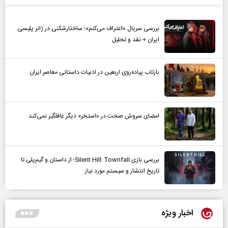
بررسی سریال «اعتراف می‌کنم»؛ ساختارشکنی در ژانر پلیسی
ایران + نقد و تحلیل
بازتاب پیاده‌روی اربعین در ادبیات داستانی معاصر ایران
امضای سروش صحت در «استخر» دیگر غافلگیر نمی‌کند
بررسی بازی Silent Hill: Townfall؛ از داستان و گیم‌پلی تا
تاریخ انتشار و سیستم مورد نیاز
اخبار ویژه