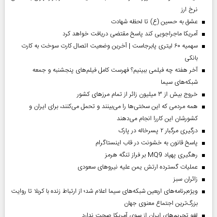
نرخ ارز
عشق به حسین (ع) تا لحظه شهادت
آمریکا ماجراجویی کند پاسخ مقتضی دریافت خواهد کرد
سهمیه ۶۰ لیتری پابرجاست | آخرین وضعیت اتصال کارت سوخت به کارت
بانکی
آخر هفته چه فیلمی ببینیم؟ فهرست کامل فیلم‌های پنجشنبه و جمعه
شبکه‌های سیما
خروج بیش از ۳ میلیون زائر از تمام مرز‌های کشور
همه مردمی که این سختی‌ها را می‌بینند و تحمل می‌کنند، برای ایران و
کشورشان این کاررا انجام می‌دهند
درگیری مرگبار ۲ پسرخاله در پارک
پاسخ قانون به خشونت در قاب اینستاگرام
رهگیری پهپاد MQ9 بر فراز تنگه هرمز
عملیات گسترده ارتش یمن علیه نیروهای سعودی
‌زائران سبز
ویژه‌برنامه‌های اربعین شبکه‌های سیما اعلام شد؛ از ارتباط زنده با کربلا تا روایت
بزرگ‌ترین اجتماع معنوی جهان
لغو تحریم‌های ایران از سوی آمریکا صحت ندارد