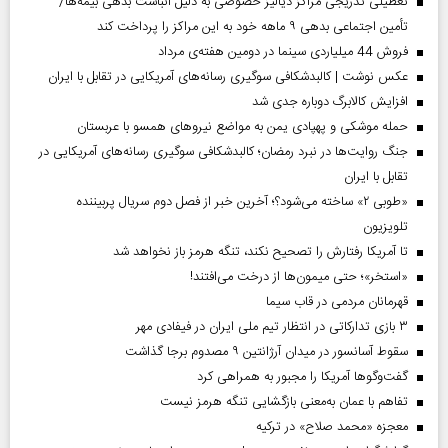
تعطیلی تدریجی مراکز دیالیز خصوصی به دلیل انباشت بدهی بیمه‌ها/
تأمین اجتماعی بدهی ۹ ماهه خود به این مراکز را پرداخت کند
فروش 44 میلیاردی سینما در دومین هفته‌ی مرداد
عکس نوشت | کالبدشکافی سوگیری رسانه‌های آمریکایی در تقابل با ایران
افزایش کالابرگ دوباره جدی شد
حمله موشکی و پهپادی یمن به مواضع نیروهای همسو با عربستان
جنگ روایت‌ها در نبرد رمضان؛ کالبدشکافی سوگیری رسانه‌های آمریکایی در
تقابل با ایران
«طوبی ۲» ساخته می‌شود؟؛ آخرین خبر از فصل دوم سریال پربیننده
تلویزیون
تا آمریکا رفتارش را تصحیح نکند، تنگه هرمز باز نخواهد شد
«استخر»‌‌؛ حتی میمون‌ها از درخت می‌افتند!
قهرمانان مردمی در قاب سیما
۳ بازی تدارکاتی در انتظار تیم ملی ایران در فیفادی مهر
سقوط آسانسور در میدان آرژانتین ۹ مصدوم برجا گذاشت
گفت‌وگوها آمریکا را مجبور به همراهی کرد
تفاهم با عمان به‌معنی بازگشایی تنگه هرمز نیست
معجزه «محمد صلاح» در ترکیه