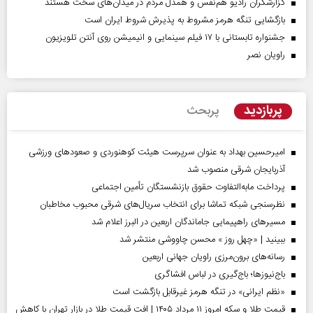
گزارشگران رادیو هم‌نفس و همدل مردم در میدان‌های سخت هستند
بازگشایی تنگه هرمز مشروط به پذیرش شروط ایران است
جشنواره تابستانی با ۱۷ فیلم سینمایی و انیمیشن روی آنتن تلویزیون
راویان نصر
پربازدید
پربحث
امیرحسین بهداد به عنوان سرپرست هیئت کوهنوردی و صعودهای ورزشی
آذربایجان شرقی منصوب شد
پرداخت مابه‌التفاوت حقوق بازنشستگان تأمین اجتماعی
نظرسنجی شبکه تماشا برای انتخاب سریال‌های شرقی محبوب مخاطبان
مسیر‌های راهپیمایی جاماندگان اربعین در البرز اعلام شد
ببینید | «چهل روز » محسن چاووشی منتشر شد
رسانه‌های برون‌مرزی راویان جهانی اربعین
باج‌نیوزها؛ باج‌گیری در لباس افشاگری
«نظم ایرانی» در تنگه هرمز غیرقابل بازگشت است
قیمت طلا و سکه امروز ۱۱ مرداد ۱۴۰۵ | افت قیمت طلا در بازار تهران با کاهش