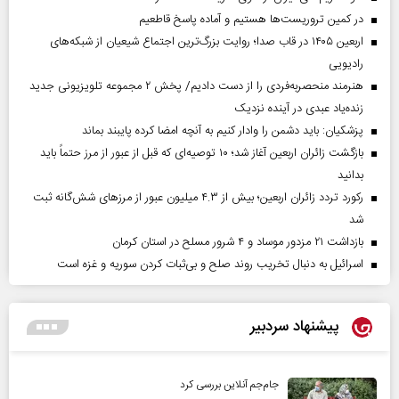
در کمین تروریست‌ها هستیم و آماده پاسخ قاطعیم
اربعین ۱۴۰۵ در قاب صدا؛ روایت بزرگ‌ترین اجتماع شیعیان از شبکه‌های
رادیویی
هنرمند منحصر‌به‌فردی را از دست دادیم/ پخش ۲ مجموعه تلویزیونی جدید
زنده‌یاد عبدی در آینده نزدیک
پزشکیان: باید دشمن را وادار کنیم به آنچه امضا کرده پایبند بماند
بازگشت زائران اربعین آغاز شد؛ ۱۰ توصیه‌ای که قبل از عبور از مرز حتماً باید
بدانید
رکورد تردد زائران اربعین؛ بیش از ۴.۳ میلیون عبور از مرزهای شش‌گانه ثبت
شد
بازداشت ۲۱ مزدور موساد و ۴ شرور مسلح در استان کرمان
اسرائیل به دنبال تخریب روند صلح و بی‌ثبات کردن سوریه و غزه است
پیشنهاد سردبیر
جام‌جم آنلاین بررسی کرد