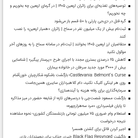
توصیه‌های تغذیه‌ای برای زائران اربعین ۱۴۰۵ | در گرمای اربعین چه بخوریم و
چه نخوریم؟
گره قتل در دی‌جی پارتی با ۵۰ قسم باز می‌شود
ثبت‌نام بیش از یک میلیون نفر در سماح | زائران «همیار اربعین» را نصب
کنند
متقاضیان ارز اربعین ۱۴۰۵ بخوانند | ثبت‌نام در سامانه سماح را به روز‌های آخر
موکول نکنید
کاهش ۲۵ درصدی بستری مجدد با اجرای طرح «پرستار پیگیر» | شناسایی
بیش از ۳۰۰۰ مورد جدید سرطان در خانواده بیماران
Castlevania: Belmont’s Curse؛ بازگشت باشکوه شکارچیان خون‌آشام
روی هر لینکی کلیک نکنید، دام کلاهبرداران سایبری همین‌جاست
سرمایه‌گذاری برای رفاه؛ هزینه یا آینده‌سازی؟
بازگشت مسعود شصت‌چی با دردسر‌های تازه؛ از شایعه حضور در میز مذاکره
تا پایان فیلمبرداری «مرد سه‌هزارچهره»
استعلام وام ضروری ۷۵ میلیون تومانی بازنشستگان کشوری؛ نحوه مشاهده
نتیجه درخواست
اجیر کردن قاتل برای کشتن همسر!
بازگشت Black Flag Resynced خبری جذاب برای دوستداران بازی