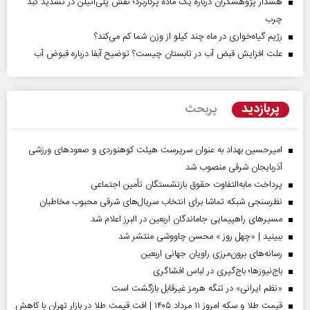
هشدار پژوهشگران درباره یک ماده پرکاربرد؛ نقش پلی‌اتیلن در تشدید کبد
چرب
رژیم گیاه‌خواری در ماه چند کیلو از وزن شما کم می‌کند؟
علت افزایش قبض آب در تابستان چیست؟ توضیح آبفا درباره قبوض آب
پربازدید
پربحث
امیرحسین بهداد به عنوان سرپرست هیئت کوهنوردی و صعودهای ورزشی
آذربایجان شرقی منصوب شد
پرداخت مابه‌التفاوت حقوق بازنشستگان تأمین اجتماعی
نظرسنجی شبکه تماشا برای انتخاب سریال‌های شرقی محبوب مخاطبان
مسیر‌های راهپیمایی جاماندگان اربعین در البرز اعلام شد
ببینید | «چهل روز » محسن چاووشی منتشر شد
رسانه‌های برون‌مرزی راویان جهانی اربعین
باج‌نیوزها؛ باج‌گیری در لباس افشاگری
«نظم ایرانی» در تنگه هرمز غیرقابل بازگشت است
قیمت طلا و سکه امروز ۱۱ مرداد ۱۴۰۵ | افت قیمت طلا در بازار تهران با کاهش