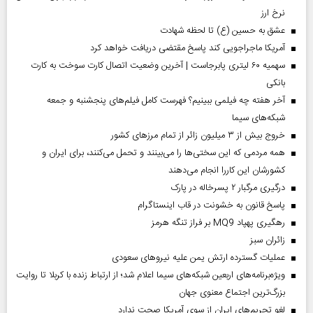
نرخ ارز
عشق به حسین (ع) تا لحظه شهادت
آمریکا ماجراجویی کند پاسخ مقتضی دریافت خواهد کرد
سهمیه ۶۰ لیتری پابرجاست | آخرین وضعیت اتصال کارت سوخت به کارت
بانکی
آخر هفته چه فیلمی ببینیم؟ فهرست کامل فیلم‌های پنجشنبه و جمعه
شبکه‌های سیما
خروج بیش از ۳ میلیون زائر از تمام مرز‌های کشور
همه مردمی که این سختی‌ها را می‌بینند و تحمل می‌کنند، برای ایران و
کشورشان این کاررا انجام می‌دهند
درگیری مرگبار ۲ پسرخاله در پارک
پاسخ قانون به خشونت در قاب اینستاگرام
رهگیری پهپاد MQ9 بر فراز تنگه هرمز
‌زائران سبز
عملیات گسترده ارتش یمن علیه نیروهای سعودی
ویژه‌برنامه‌های اربعین شبکه‌های سیما اعلام شد؛ از ارتباط زنده با کربلا تا روایت
بزرگ‌ترین اجتماع معنوی جهان
لغو تحریم‌های ایران از سوی آمریکا صحت ندارد