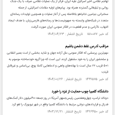
تهاجم نظامی اخیر اسرائیل علیه ایران، فراتر از یک عملیات نظامی صرف، با یک جنگ
روانی و تبلیغاتی گسترده همراه بود. پیام‌های اولیه مقامات اسرائیلی، از جمله
سخنرانی بنیامین نتانیاهو بلافاصله پس از آغاز عملیات و همچنین تولیدات رسانه‌ای
متعدد در شبکه‌های وابسته به صهیونیست‌ها و رسانه‌های فارسی‌زبان، با هدف ایجاد
التهاب، ناآرامی و عدم قطعیت در افکار عمومی ایران صورت گرفت.
کد خبر: ۱۵۱۰۰۷۷ تاریخ انتشار : ۱۴۰۴/۰۴/۲۳
مراقب آدرس غلط دشمن باشیم
مهم‌ترین پرسشی که افکار عمومی ملل آزاده جهان و شاید بخشی از امت بصیر انقلابی
و سلحشور ایران را به خود مشغول کرده، این است که چرا گروه خودساخته موسوم به
۱+۵ قریب ۲۲ سال است با بهانه‌های واهی و ادعاهایی کاملا پوچ، بی‌اساس و غیرقابل
اثبات؛
کد خبر: ۱۴۹۹۵۷۵ تاریخ انتشار : ۱۴۰۴/۰۱/۲۶
دانشگاه کلمبیا چوب حمایت از غزه را خورد
دونالد ترامپ، چهل‌و‌هفتمین رئیس‌جمهور آمریکا در روز جمعه ۴۰۰میلیون دلار کمک‌های
فدرال و قراردادهای دولتی مرتبط با دانشگاه کلمبیا واقع در شهر نیویورک را لغو کرد.
کد خبر: ۱۴۹۶۴۵۰ تاریخ انتشار : ۱۴۰۳/۱۲/۲۱