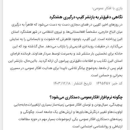
بازی با افکار عمومی؛
نگاهی دقیق‌تر به بازنشر کلیپ درگیری هشتگرد
در روز‌های اخیر، کلیپی در فضای مجازی دست به دست می‌شود که ظاهراً به درگیری
میان اتباع خارجی، مشخصاً افغانستانی‌ها، و نیروی انتظامی در شهر هشتگرد استان
البرز پرداخته است. این کلیپ، باوجود ظاهرش که خشونت و نابسامانی را به نمایش
می‌گذارد، در حقیقت رویدادی قدیمی‌تر را بازتاب می‌دهد. سال گذشته بود که این
حادثه برای نخستین بار منتشر شد و به‌سرعت توسط سردار هداوند، فرمانده فراجای
استان البرز، تکذیب و اطلاعات دقیق‌تری پیرامون آن ارائه گردید. بااین‌حال، بازنشر این
فیلم پس از ماه‌ها، به‌وضوح بیانگر تلاشی ناپیدا برای هدایت افکار عمومی در مسیری
بحرانی و حساس است.
کد خبر: ۱۴۹۵۴۵۷ تاریخ انتشار : ۱۴۰۳/۱۲/۱۸
چگونه نرم‌افزار افکارعمومی دستکاری می‌شود؟
پیچیدگی، سیال‌بودن و نوسان افکار عمومی زمینه‌ساز بسیاری ازتغییرات،جابه‌جایی
اولویت‌هاو تغییر درنگرش‌ها،باورها و ارزش‌های یک جامعه است. چگونگی و
زمینه‌های دستکاری افکار عمومی یکی ازموضوعات بسیار مهم در حوزه مطالعات
ارتباطی و روانشناسی اجتماعی است.