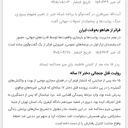
کد خبر: ۱۵۶۰۴۳۹ تاریخ انتشار : ۱۴۰۵/۰۵/۰۳
آیت‌الله میرباقری در گفت‌وگو با برنامه شبکه خبر، از تغییر مفهوم پیروزی،
جنگ روایت‌ها و چشم‌انداز تحولات جهانی گفت
فراتر از هیاهو به‌وقت ایران
در عصر مدیریت روایت‌ها و بازسازی واقعیت‌ها توسط قدرت‌های جهانی، حضور
اندیشمندان تراز اول در عرصه‌های عمومی، ضرورتی فراتر از یک گفت‌وگوی ساده است.
کد خبر: ۱۵۵۹۷۱۴ تاریخ انتشار : ۱۴۰۵/۰۴/۲۸
پدر ۱۵ ماه بعد از کشتن فاطمه، پای میز محاکمه ایستاد
روایت قتل جنجالی دختر ۱۷ ساله
۱۵ ماه پس از جنایتی که انتشار فیلم آن در فضای مجازی موجی از بهت و واکنش‌های
گسترده را در پی داشت، پرونده قتل دختر ۱۷ ساله‌ای که قربانی ضربه‌های چاقوی
پدرش شده بود، وارد مرحله رسیدگی قضایی شد. مرد میانسال که پس از دستگیری به
قتل اعتراف کرده بود، دیروز در شعبه سیزدهم دادگاه کیفری یک استان تهران از جنبه
عمومی جرم محاکمه شد. در این جلسه، مادر مقتول با تشریح سال‌های پرتنش زندگی
مشترکش، برای همسرش درخواست اشد مجازات کرد و متهم نیز، مدعی شد لحظه
وقوع جنایت کنترل رفتارش را از دست داده است.