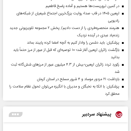
در کمین تروریست‌ها هستیم و آماده پاسخ قاطعیم
اربعین ۱۴۰۵ در قاب صدا؛ روایت بزرگ‌ترین اجتماع شیعیان از شبکه‌های
رادیویی
هنرمند منحصر‌به‌فردی را از دست دادیم/ پخش ۲ مجموعه تلویزیونی جدید
زنده‌یاد عبدی در آینده نزدیک
پزشکیان: باید دشمن را وادار کنیم به آنچه امضا کرده پایبند بماند
بازگشت زائران اربعین آغاز شد؛ ۱۰ توصیه‌ای که قبل از عبور از مرز حتماً باید
بدانید
رکورد تردد زائران اربعین؛ بیش از ۴.۳ میلیون عبور از مرزهای شش‌گانه ثبت
شد
بازداشت ۲۱ مزدور موساد و ۴ شرور مسلح در استان کرمان
پزشکیان: با اتکا به نخبگان و مدیران با انگیزه می‌توان تحول نظام سلامت را
محقق کرد
پیشنهاد سردبیر