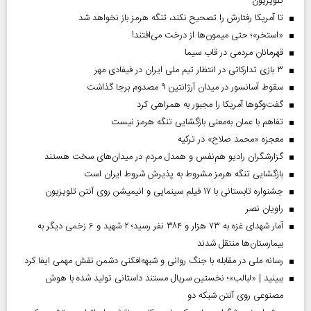
تلویزیون
تا آمریکا رفتارش را تصحیح نکند، تنگه هرمز باز نخواهد شد
«استخر»‌‌؛ حتی میمون‌ها از درخت می‌افتند!
قهرمانان مردمی در قاب سیما
۳ بازی تدارکاتی در انتظار تیم ملی ایران در فیفادی مهر
سقوط آسانسور در میدان آرژانتین ۹ مصدوم برجا گذاشت
گفت‌وگوها آمریکا را مجبور به همراهی کرد
تفاهم با عمان به‌معنی بازگشایی تنگه هرمز نیست
معجزه «محمد صلاح» در ترکیه
گزارشگران رادیو هم‌نفس و همدل مردم در میدان‌های سخت هستند
بازگشایی تنگه هرمز مشروط به پذیرش شروط ایران است
جشنواره تابستانی با ۱۷ فیلم سینمایی و انیمیشن روی آنتن تلویزیون
راویان نصر
آمار شهدای غزه به ۷۳ هزار و ۳۸۴ نفر رسید؛ ۲ شهید و ۶ زخمی دیگر به
بیمارستان‌ها منتقل شدند
رسانه ملی در مقابله با جنگ روانی و شبهه‌افکنی دشمن نقش مهمی ایفا کرد
ببینید | «لبالب»؛ نخستین سریال مستند داستانی تولید شده با هوش
مصنوعی روی آنتن شبکه دو