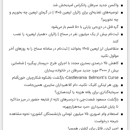
واکسن جدید سرطان پانکراس امیدبخش شد
توصیه‌های تغذیه‌ای برای زائران اربعین ۱۴۰۵ | در گرمای اربعین چه بخوریم و
چه نخوریم؟
گره قتل در دی‌جی پارتی با ۵۰ قسم باز می‌شود
ثبت‌نام بیش از یک میلیون نفر در سماح | زائران «همیار اربعین» را نصب
کنند
متقاضیان ارز اربعین ۱۴۰۵ بخوانند | ثبت‌نام در سامانه سماح را به روز‌های آخر
موکول نکنید
کاهش ۲۵ درصدی بستری مجدد با اجرای طرح «پرستار پیگیر» | شناسایی
بیش از ۳۰۰۰ مورد جدید سرطان در خانواده بیماران
Castlevania: Belmont’s Curse؛ بازگشت باشکوه شکارچیان خون‌آشام
روی هر لینکی کلیک نکنید، دام کلاهبرداران سایبری همین‌جاست
سرمایه‌گذاری برای رفاه؛ هزینه یا آینده‌سازی؟
بازگشت مسعود شصت‌چی با دردسر‌های تازه؛ از شایعه حضور در میز مذاکره
تا پایان فیلمبرداری «مرد سه‌هزارچهره»
استعلام وام ضروری ۷۵ میلیون تومانی بازنشستگان کشوری؛ نحوه مشاهده
نتیجه درخواست
اجیر کردن قاتل برای کشتن همسر!