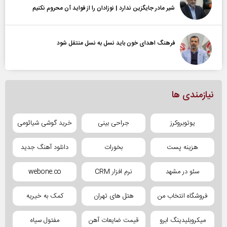
شیر مادر جایگزین ندارد | نوزادان را از فواید آن محروم نکنیم
فرهنگ اهدای خون باید نسل به نسل منتقل شود
نیازمندی ها
یوتوبروکرز
جراحی بینی
خرید گوشی شیائومی
هزینه پست
بخورات
دانلود آهنگ جدید
سئو در مشهد
نرم افزار CRM
webone.co
فروشگاه انتخاب من
هتل های تهران
کمک به خیریه
میکروبلیدینگ ابرو
قیمت ضایعات آهن
مفتول سیاه