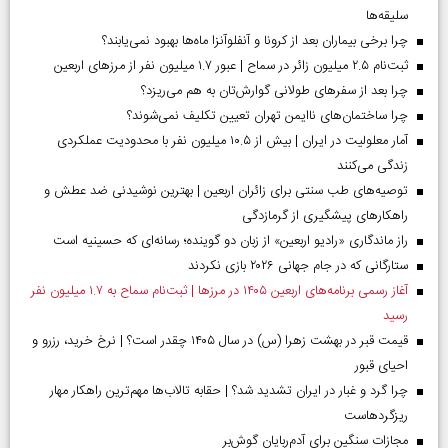
سلیقه‌ها
چرا برخی بیماران بعد از کرونا و آنفلوآنزا ماه‌ها بهبود نمی‌یابند؟
ثبت‌نام ۲.۵ میلیون زائر در سماح | عبور ۱.۷ میلیون نفر از مرز‌های اربعین
چرا بعد از سفرهای طولانی گوارش‌تان به هم می‌ریزد؟
چرا ساختمان‌های ناایمن تهران تعیین تکلیف نمی‌شوند؟
آمار معلولیت در ایران | بیش از ۱۰.۵ میلیون نفر با محدودیت عملکردی
زندگی می‌کنند
توصیه‌های طب سنتی برای زائران اربعین | بهترین نوشیدنی ضد عطش و
راهکارهای پیشگیری از گرمازدگی
راز ماندگاری «رادیو اربعین» از زبان دو گوینده؛ رسانه‌ای که حسینیه است
ستارگانی که در جام جهانی ۲۰۲۶ بازی نکردند
آغاز رسمی برنامه‌های اربعین ۱۴۰۵ در مرز‌ها | ثبت‌نام سماح به ۱.۷ میلیون نفر
رسید
قیمت قبر در بهشت زهرا (س) در سال ۱۴۰۵ چقدر است؟ | نرخ خرید، رزرو و
احیای قبور
چرا گرد و غبار در ایران تشدید شد؟ | حقابه تالاب‌ها مهم‌ترین راهکار مهار
ریزگردهاست
مجازات سنگین برای آدم‌ربایان گوش‌بر