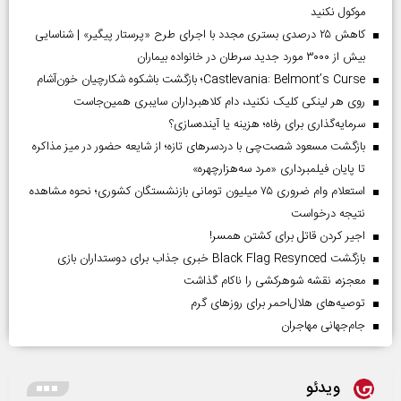
موکول نکنید
کاهش ۲۵ درصدی بستری مجدد با اجرای طرح «پرستار پیگیر» | شناسایی
بیش از ۳۰۰۰ مورد جدید سرطان در خانواده بیماران
Castlevania: Belmont’s Curse؛ بازگشت باشکوه شکارچیان خون‌آشام
روی هر لینکی کلیک نکنید، دام کلاهبرداران سایبری همین‌جاست
سرمایه‌گذاری برای رفاه؛ هزینه یا آینده‌سازی؟
بازگشت مسعود شصت‌چی با دردسر‌های تازه؛ از شایعه حضور در میز مذاکره
تا پایان فیلمبرداری «مرد سه‌هزارچهره»
استعلام وام ضروری ۷۵ میلیون تومانی بازنشستگان کشوری؛ نحوه مشاهده
نتیجه درخواست
اجیر کردن قاتل برای کشتن همسر!
بازگشت Black Flag Resynced خبری جذاب برای دوستداران بازی
معجزه، نقشه شوهرکشی را ناکام گذاشت
توصیه‌های هلال‌احمر برای روز‌های گرم
جام‌جهانی مهاجران
ویدئو