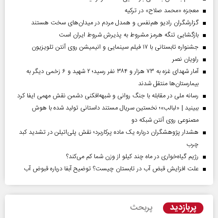
معجزه «محمد صلاح» در ترکیه
گزارشگران رادیو هم‌نفس و همدل مردم در میدان‌های سخت هستند
بازگشایی تنگه هرمز مشروط به پذیرش شروط ایران است
جشنواره تابستانی با ۱۷ فیلم سینمایی و انیمیشن روی آنتن تلویزیون
راویان نصر
آمار شهدای غزه به ۷۳ هزار و ۳۸۴ نفر رسید؛ ۲ شهید و ۶ زخمی دیگر به
بیمارستان‌ها منتقل شدند
رسانه ملی در مقابله با جنگ روانی و شبهه‌افکنی دشمن نقش مهمی ایفا کرد
ببینید | «لبالب»؛ نخستین سریال مستند داستانی تولید شده با هوش
مصنوعی روی آنتن شبکه دو
هشدار پژوهشگران درباره یک ماده پرکاربرد؛ نقش پلی‌اتیلن در تشدید کبد
چرب
رژیم گیاه‌خواری در ماه چند کیلو از وزن شما کم می‌کند؟
علت افزایش قبض آب در تابستان چیست؟ توضیح آبفا درباره قبوض آب
پربازدید
پربحث