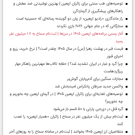
توصیه‌های طب سنتی برای زائران اربعین | بهترین نوشیدنی ضد عطش و
راهکارهای پیشگیری از گرمازدگی
راز ماندگاری «رادیو اربعین» از زبان دو گوینده؛ رسانه‌ای که حسینیه است
ستارگانی که در جام جهانی ۲۰۲۶ بازی نکردند
آغاز رسمی برنامه‌های اربعین ۱۴۰۵ در مرز‌ها | ثبت‌نام سماح به ۱.۷ میلیون نفر
رسید
قیمت قبر در بهشت زهرا (س) در سال ۱۴۰۵ چقدر است؟ | نرخ خرید، رزرو و
احیای قبور
چرا گرد و غبار در ایران تشدید شد؟ | حقابه تالاب‌ها مهم‌ترین راهکار مهار
ریزگردهاست
مجازات سنگین برای آدم‌ربایان گوش‌بر
واکسن جدید سرطان پانکراس امیدبخش شد
توصیه‌های تغذیه‌ای برای زائران اربعین ۱۴۰۵ | در گرمای اربعین چه بخوریم و
چه نخوریم؟
گره قتل در دی‌جی پارتی با ۵۰ قسم باز می‌شود
ثبت‌نام بیش از یک میلیون نفر در سماح | زائران «همیار اربعین» را نصب
کنند
متقاضیان ارز اربعین ۱۴۰۵ بخوانند | ثبت‌نام در سامانه سماح را به روز‌های آخر