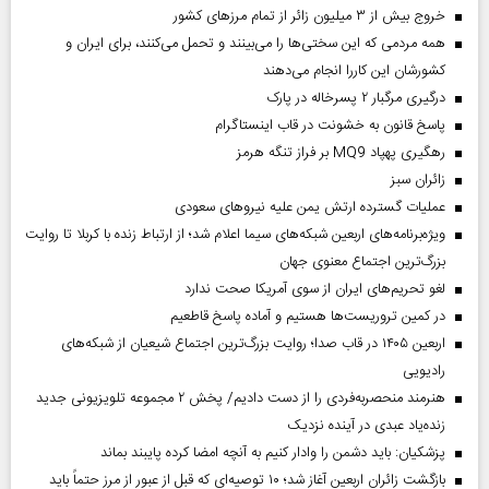
خروج بیش از ۳ میلیون زائر از تمام مرز‌های کشور
همه مردمی که این سختی‌ها را می‌بینند و تحمل می‌کنند، برای ایران و
کشورشان این کاررا انجام می‌دهند
درگیری مرگبار ۲ پسرخاله در پارک
پاسخ قانون به خشونت در قاب اینستاگرام
رهگیری پهپاد MQ9 بر فراز تنگه هرمز
‌زائران سبز
عملیات گسترده ارتش یمن علیه نیروهای سعودی
ویژه‌برنامه‌های اربعین شبکه‌های سیما اعلام شد؛ از ارتباط زنده با کربلا تا روایت
بزرگ‌ترین اجتماع معنوی جهان
لغو تحریم‌های ایران از سوی آمریکا صحت ندارد
در کمین تروریست‌ها هستیم و آماده پاسخ قاطعیم
اربعین ۱۴۰۵ در قاب صدا؛ روایت بزرگ‌ترین اجتماع شیعیان از شبکه‌های
رادیویی
هنرمند منحصر‌به‌فردی را از دست دادیم/ پخش ۲ مجموعه تلویزیونی جدید
زنده‌یاد عبدی در آینده نزدیک
پزشکیان: باید دشمن را وادار کنیم به آنچه امضا کرده پایبند بماند
بازگشت زائران اربعین آغاز شد؛ ۱۰ توصیه‌ای که قبل از عبور از مرز حتماً باید