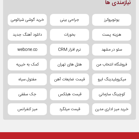
نیازمندی ها
یوتوبروکرز
جراحی بینی
خرید گوشی شیائومی
هزینه پست
بخورات
دانلود آهنگ جدید
سئو در مشهد
نرم افزار CRM
webone.co
فروشگاه انتخاب من
هتل های تهران
کمک به خیریه
میکروبلیدینگ ابرو
قیمت ضایعات آهن
مفتول سیاه
کوچینگ سازمانی
قیمت هبلکس
جک سقفی
خرید میز اداری مدرن
قیمت میلگرد
میز کنفرانس