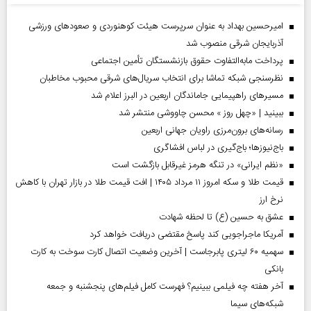
امیرحسین بهداد به عنوان سرپرست هیئت کوهنوردی و صعودهای ورزشی
آذربایجان شرقی منصوب شد
پرداخت مابه‌التفاوت حقوق بازنشستگان تأمین اجتماعی
نظرسنجی شبکه تماشا برای انتخاب سریال‌های شرقی محبوب مخاطبان
مسیر‌های راهپیمایی جاماندگان اربعین در البرز اعلام شد
ببینید | «چهل روز » محسن چاووشی منتشر شد
رسانه‌های برون‌مرزی راویان جهانی اربعین
باج‌نیوزها؛ باج‌گیری در لباس افشاگری
«نظم ایرانی» در تنگه هرمز غیرقابل بازگشت است
قیمت طلا و سکه امروز ۱۱ مرداد ۱۴۰۵ | افت قیمت طلا در بازار تهران با کاهش
نرخ ارز
عشق به حسین (ع) تا لحظه شهادت
آمریکا ماجراجویی کند پاسخ مقتضی دریافت خواهد کرد
سهمیه ۶۰ لیتری پابرجاست | آخرین وضعیت اتصال کارت سوخت به کارت
بانکی
آخر هفته چه فیلمی ببینیم؟ فهرست کامل فیلم‌های پنجشنبه و جمعه
شبکه‌های سیما