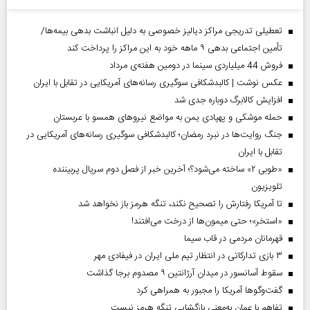
تعطیلی تدریجی مراکز دیالیز خصوصی به دلیل انباشت بدهی بیمه‌ها/
تأمین اجتماعی بدهی ۹ ماهه خود به این مراکز را پرداخت کند
فروش 44 میلیاردی سینما در دومین هفته‌ی مرداد
عکس نوشت | کالبدشکافی سوگیری رسانه‌های آمریکایی در تقابل با ایران
افزایش کالابرگ دوباره جدی شد
حمله موشکی و پهپادی یمن به مواضع نیروهای همسو با عربستان
جنگ روایت‌ها در نبرد رمضان؛ کالبدشکافی سوگیری رسانه‌های آمریکایی در
تقابل با ایران
«طوبی ۲» ساخته می‌شود؟؛ آخرین خبر از فصل دوم سریال پربیننده
تلویزیون
تا آمریکا رفتارش را تصحیح نکند، تنگه هرمز باز نخواهد شد
«استخر»‌‌؛ حتی میمون‌ها از درخت می‌افتند!
قهرمانان مردمی در قاب سیما
۳ بازی تدارکاتی در انتظار تیم ملی ایران در فیفادی مهر
سقوط آسانسور در میدان آرژانتین ۹ مصدوم برجا گذاشت
گفت‌وگوها آمریکا را مجبور به همراهی کرد
تفاهم با عمان به‌معنی بازگشایی تنگه هرمز نیست