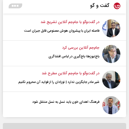
گفت و گو
در گفت‌و‌گو با جام‌جم آنلاین تشریح شد
فاصله ایران با پیشرو‌ان هوش مصنوعی قابل جبران است
جام‌جم آنلاین بررسی کرد
باج‌نیوزها؛ باج‌گیری در لباس افشاگری
در گفت‌و‌گو با جام‌جم آنلاین مطرح شد
شیر مادر جایگزین ندارد | نوزادان را از فواید آن محروم نکنیم
فرهنگ اهدای خون باید نسل به نسل منتقل شود