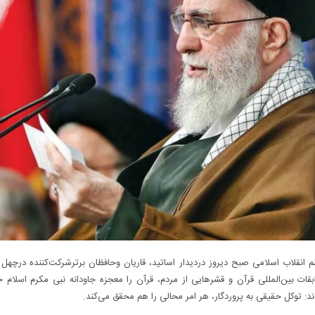
 انقلاب اسلامی صبح دیروز دردیدار اساتید، قاریان وحافظان برترشرکت‌کننده درچهل
قات بین‌المللی قرآن و قشرهایی از مردم، قرآن را معجزه جاودانه نبی مکرم اسلام خ
ند: توکل حقیقی به پروردگار، هر امر محالی را هم محقق می‌کند.