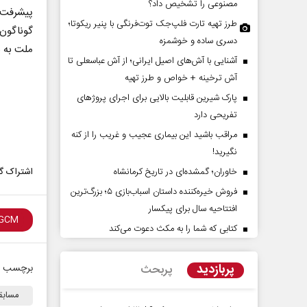
مصنوعی را تشخیص داد؟
پیشرفت‌ه
طرز تهیه تارت فلپ‌جک توت‌فرنگی با پنیر ریکوتا؛
گوناگون 
دسری ساده و خوشمزه
ملت به ن
آشنایی با آش‌های اصیل ایرانی؛ از آش عباسعلی تا
آش ترخینه + خواص و طرز تهیه
پارک شیرین قابلیت‌ بالایی برای اجرای پروژهای
تفریحی دارد
مراقب باشید این بیماری عجیب و غریب را از کنه
‌های کوچک سرنوشت‌های
مدیریت ایرانی بر شناور‌های مضر
نگیرید!
در تنگه هرمز
خاوران؛ گمشده‌ای در تاریخ کرمانشاه
اشتراک گذ
 - نویسنده و پژوهشگر
دکتر حسن عابدینی - معاون سیاسی سازمان
فروش خیره‌کننده داستان اسباب‌بازی ۵؛ بزرگ‌ترین
صداوسیما
افتتاحیه سال برای پیکسار
کتابی که شما را به مکث دعوت می‌کند
پربازدید
پربحث
برچسب ه
مسابقا