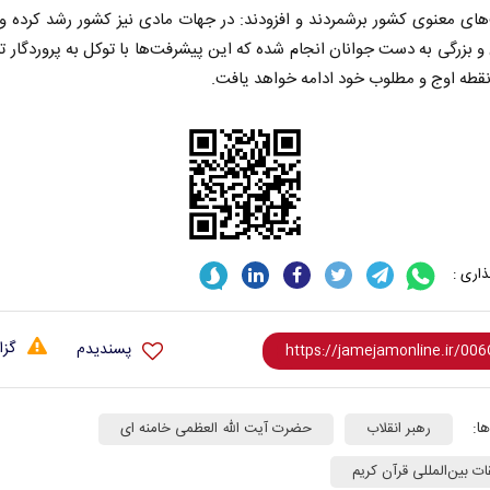
ای معنوی کشور برشمردند و افزودند: در جهات مادی نیز کشور رشد کرده و
و بزرگی به دست جوانان انجام شده که این پیشرفت‌ها با توکل به پروردگار ت
قطه اوج و مطلوب خود ادامه خواهد یافت.
اربعین نماد مقاومت در برابر
از باتلاق ان
استکبار‌
اری :
رحمت‌الله نوروزی - عضو کمیسیون اجتماعی
رضا سپهوند - سخنگوی ک
مجلس
گزا
پسندیدم
ا:
رهبر انقلاب
حضرت آیت الله العظمی خامنه ای
ت بین‌المللی قرآن کریم