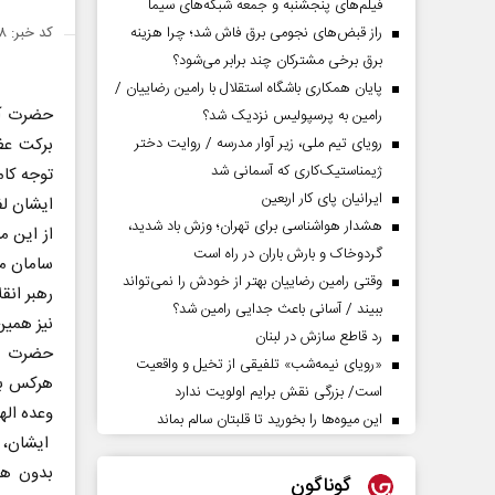
فیلم‌های پنجشنبه و جمعه شبکه‌های سیما
راز قبض‌های نجومی برق فاش شد؛ چرا هزینه
کد خبر: ۱۴۹۲۲۳۸
برق برخی مشترکان چند برابر می‌شود؟
پایان همکاری باشگاه استقلال با رامین رضاییان /
حضرت آیت
رامین به پرسپولیس نزدیک شد؟
رویای تیم ملی، زیر آوار مدرسه / روایت دختر
برکت عظی
ژیمناستیک‌کاری که آسمانی شد
توجه کام
ایرانیان پای کار اربعین
ایشان لف
هشدار هواشناسی برای تهران؛ وزش باد شدید،
از این 
گردوخاک و بارش باران در راه است
سامان می
وقتی رامین رضاییان بهتر از خودش را نمی‌تواند
رهبر انقل
ببیند / آسانی باعث جدایی رامین شد؟
نیز همی
رد قاطع سازش در لبنان
حضرت آیت
«رویای نیمه‌شب» تلفیقی از تخیل و واقعیت
هرکس به 
است/ بزرگی نقش برایم اولویت ندارد
وعده اله
این میوه‌ها را بخورید تا قلبتان سالم بماند
ایشان، ا
بدون هی
گوناگون