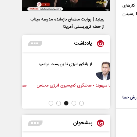
 کارهای
ا رسیدن
ببینید | روایت معلمان بازمانده مدرسه میناب
از حمله تروریستی آمریکا
یادداشت
رژی تا بن‌بست ترامپ
زمان در افق ایران
میسیون انرژی مجلس
سعدالله زارعی - کارشناس ارشد مسائل منطقه
مح
رش خطا
پیشخوان