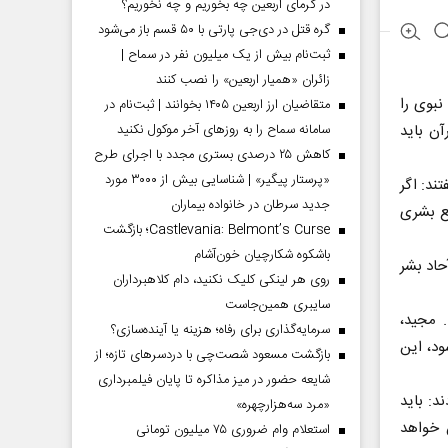
در گرمای اربعین چه بخوریم و چه نخوریم؟
گره قتل در دی‌جی پارتی با ۵۰ قسم باز می‌شود
ثبت‌نام بیش از یک میلیون نفر در سماح |
زائران «همیار اربعین» را نصب کنند
نبوی را
متقاضیان ارز اربعین ۱۴۰۵ بخوانند | ثبت‌نام در
سامانه سماح را به روز‌های آخر موکول نکنید
آن باید
کاهش ۲۵ درصدی بستری مجدد با اجرای طرح
«پرستار پیگیر» | شناسایی بیش از ۳۰۰۰ مورد
ند: اگر
جدید سرطان در خانواده بیماران
ع بشری
Castlevania: Belmont’s Curse؛ بازگشت
باشکوه شکارچیان خون‌آشام
آحاد بشر
روی هر لینکی کلیک نکنید، دام کلاهبرداران
سایبری همین‌جاست
. مجید،
سرمایه‌گذاری برای رفاه؛ هزینه یا آینده‌سازی؟
ود، این
بازگشت مسعود شصت‌چی با دردسر‌های تازه؛ از
شایعه حضور در میز مذاکره تا پایان فیلمبرداری
د: باید
«مرد سه‌هزارچهره»
 خواهد
استعلام وام ضروری ۷۵ میلیون تومانی