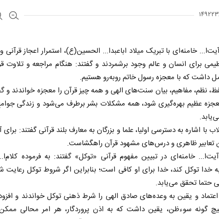
‌ا... خامنه‌ای با تبریک میلاد اباعبدا... الحسین(ع)، استمرار اعجاز قرآنی و 
می برای انسان و عالم وجود برشمردند و گفتند: هنگام مراجعه و تلاوت قر
ل داشت که با معجزه رسول خاتم روبه‌رو هستیم.
ظ، نظم، مفاهیم، بیان سنت‌های الهی و همه چیز قرآن را معجزه خواندند و گفت
معجزه عظیم بهره‌گیری شود، همه مشکلات بشر برطرف می‌شود و زندگی جوام
‌یابد.
اب با اشاره به دسترسی اولیا، علما و بزرگان به معارف بلند قرآنی گفتند: برای 
ن تعابیر ظاهری و درس‌های مشهود قرآن راهگشاست.
‌ا... خامنه‌ای در تبیین مفهوم قرآنی «توکل» گفتند: به فرموده کلام‌ا..
خدا توکل کند، خدا برای او کافی است؛ بنابراین اگر شروط توکل رعایت ش
ی حتما تحقق می‌یابد.
عتماد و یقین به وعده‌های صادق الهی را شرط ذهنی توکل خواندند و افزودن
چ گونه سوءظن، یقین داشت که به اذن پروردگار، هر امر محالی ممکن