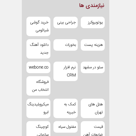
نیازمندی ها
یوتوبروکرز
جراحی بینی
خرید گوشی
شیائومی
هزینه پست
بخورات
دانلود آهنگ
جدید
سئو در مشهد
نرم افزار
webone.co
CRM
فروشگاه
انتخاب من
هتل های
کمک به
میکروبلیدینگ
تهران
خیریه
ابرو
قیمت
مفتول سیاه
کوچینگ
ضایعات آهن
سازمانی