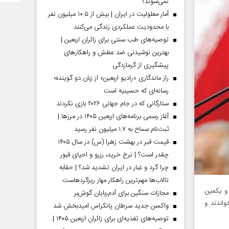
نمی‌شوند؟
آمار معلولیت در ایران | بیش از ۱۰.۵ میلیون نفر
با محدودیت عملکردی زندگی می‌کنند
توصیه‌های طب سنتی برای زائران اربعین |
بهترین نوشیدنی ضد عطش و راهکارهای
پیشگیری از گرمازدگی
راز ماندگاری «رادیو اربعین» از زبان دو گوینده؛
رسانه‌ای که حسینیه است
ستارگانی که در جام جهانی ۲۰۲۶ بازی نکردند
آغاز رسمی برنامه‌های اربعین ۱۴۰۵ در مرز‌ها |
ثبت‌نام سماح به ۱.۷ میلیون نفر رسید
قیمت قبر در بهشت زهرا (س) در سال ۱۴۰۵
چقدر است؟ | نرخ خرید، رزرو و احیای قبور
چرا گرد و غبار در ایران تشدید شد؟ | حقابه
تالاب‌ها مهم‌ترین راهکار مهار ریزگردهاست
 و یکمین
مجازات سنگین برای آدم‌ربایان گوش‌بر
واندند و
واکسن جدید سرطان پانکراس امیدبخش شد
توصیه‌های تغذیه‌ای برای زائران اربعین ۱۴۰۵ |