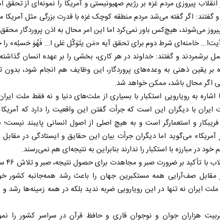
انقلاب پیروزی مردم غزه بر رژیم صهیونیستی و آمریکا را نمونه‌ای از تحقق ا
و گفتند: اگر گفته می‌شد مردم منطقه کوچک غزه با قدرت بزرگی مثل آمریکا م
پیروز می‌شوند، هیچ‌کس باور نمی‌کرد اما این امر محال به اذن پروردگار محقق
ا... خامنه‌ای شرط دوم برای تحقق آیه «مَن یتَوَکّل عَلی ا... فَهُوَ حَسبُه» را
ل برشمردند و گفتند: خداوند در هر کاری، بخشی را بر عهده انسان گذاشت
ه بر یقین ذهنی به وعده‌های پروردگار، این وظایف هم انجام شود، بدون ت
ی اگر محال باشد، ممکن خواهد شد.
 اشاره به رویارویی استکبار با بسیاری از ملت‌های دنیا و نه فقط ملت ایران،
ایران با دیگران این است که جرأت گفتن این واقعیت را دارد که آمریکا 
فریبکار و استعمارگر است و به هیچ اصلی از اصول انسانی پایبند نیست؛ بن
آمریکا» می‌گوید اما دیگران جرأت بیان این حقایق و ایستادگی در مقابل آ
خود در مبارزه با استکبار را ندارند بنابراین به نتیجه‌ای هم نمی‌رسند.
رهبر انقلاب با تأک
ر مقابل صف‌آرایی همه مستکبرین جهان را باعث رشد همه‌جانبه کشور خوا
 ملت ایران نه تنها در این رویارویی ضربه ندید بلکه در همه زمینه‌ها رشد و
ربیت هزاران جوان و نوجوان قاری و حافظ قرآن در سراسر کشور را نمونه