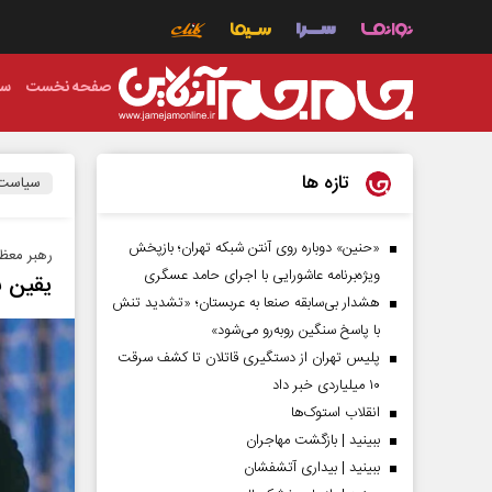
صفحه نخست
سی
تازه ها
سیاست
«حنین» دوباره روی آنتن شبکه تهران؛ بازپخش
رهبر معظم
ویژه‌برنامه عاشورایی با اجرای حامد عسگری
یقین ب
هشدار بی‌سابقه صنعا به عربستان؛ «تشدید تنش
با پاسخ سنگین روبه‌رو می‌شود»
پلیس تهران از دستگیری قاتلان تا کشف سرقت
۱۰ میلیاردی خبر داد
انقلاب استوک‌ها
ببینید | بازگشت مهاجران
ببینید | بیداری آتشفشان