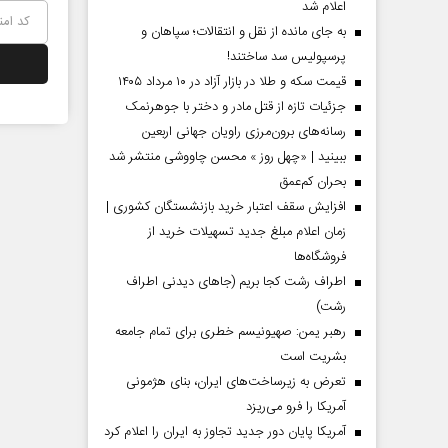
اعلام شد
به جای مانده از نقل و انتقالات؛ سپاهان و
پرسپولیس سد ساختند!
قیمت سکه و طلا در بازار آزاد در ۱۰ مرداد ۱۴۰۵
جزئیات تازه از قتل مادر و دختر با جوهرنمک
رسانه‌های برون‌مرزی راویان جهانی اربعین
ببینید | «چهل روز » محسن چاووشی منتشر شد
بحران کم‌عمق
افزایش سقف اعتبار خرید بازنشستگان کشوری |
زمان اعلام مبلغ جدید تسهیلات خرید از
فروشگاه‌ها
اطراف رشت کجا بریم (جاهای دیدنی اطراف
رشت)
رهبر یمن: صهیونیسم خطری برای تمام جامعه
بشریت است
تعرض به زیرساخت‌های ایران، بنای هژمونی
آمریکا را فرو می‌ریزد
آمریکا پایان دور جدید تجاوز به ایران را اعلام کرد