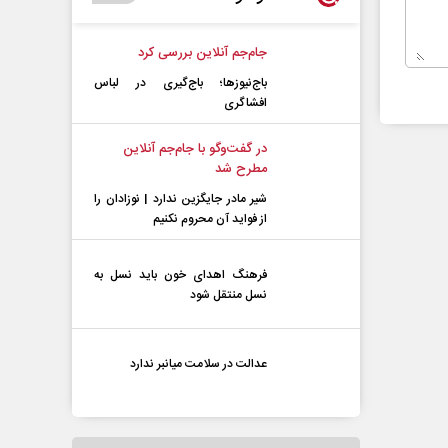
جام‌جم آنلاین بررسی کرد
باج‌نیوزها؛ باج‌گیری در لباس
افشاگری
در گفت‌و‌گو با جام‌جم آنلاین
مطرح شد
شیر مادر جایگزین ندارد | نوزادان را
از فواید آن محروم نکنیم
فرهنگ اهدای خون باید نسل به
نسل منتقل شود
عدالت در سلامت میانبر ندارد