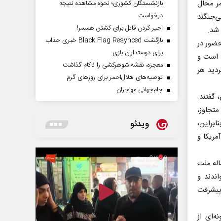
مر محال
بازنشستگان کشوری؛ نحوه مشاهده نتیجه
درخواست
ی‌جنگند
اجیر کردن قاتل برای کشتن همسر!
 شد.
بازگشت Black Flag Resynced خبری جذاب
 حضور در
برای دوستداران بازی
ه است و
معجزه، نقشه شوهرکشی را ناکام گذاشت
ردید هر
توصیه‌های هلال‌احمر برای روز‌های گرم
جام‌جهانی مهاجران
 گفتند:
متجاوز،
ویدئو
ابراین،
مریکا و
ید بر ضرورت صبر و مجاهدت برای حصول نتیجه، صبر و تلاش ۴۶ ساله ملت
ندند و
 پیشرفت
‌ای از