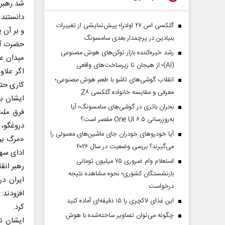
شد.رهبر 
دانستند 
گلکسی اس ۲۷ اولترا؛ پیش‌نمایشی از تغییرات
و بر آن 
بنیادین در پرچمدار بعدی سامسونگ
حضرت آیت‌
رشد خیره‌کننده بازار توکن‌های هوش مصنوعی
میدان عم
(AI)؛ از هیجان تا زیرساخت‌های واقعی
اگر علاو
انقلاب گوشی‌های تاشو‌ با طعم هوش مصنوعی؛
کاری حت
معرفی و مقایسه خانواده گلکسی Z۸
ایشان با
بحران باتری در گوشی‌های سامسونگ؛ آیا
فرق ملت 
به‌روزرسانی One UI ۸.۵ مقصر است؟
دروغگو، 
آیا خودروهای خودران جای ماشین‌های معمولی را
«مرگ بر 
می‌گیرند؟ بررسی وضعیت در سال ۲۰۲۶
ادای سهم 
استعلام وام ضروری ۷۵ میلیون تومانی
بازنشستگان کشوری؛ نحوه مشاهده نتیجه
ایران د
درخواست
افزودند:
این غذای لاکچری را ۱۵ دقیقه‌ای آماده کنید
کرد.
چگونه می‌توان تصاویر ساخته‌شده با هوش
ایشان ت