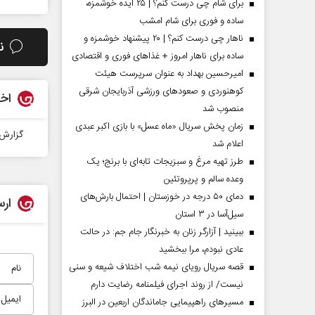
برای شام چی درست کنم؟ | ۲۵ ایده خوشمزه،
ساده و فوری برای شام امشب
ناهار چی درست کنم؟ | ۲۰ پیشنهاد خوشمزه و
ن
ساده برای ناهار امروز + غذاهای فوری و اقتصادی
امیرحسین بهداد به عنوان سرپرست هیئت
کوهنوردی و صعودهای ورزشی آذربایجان شرقی
اخب
منصوب شد
زمان پخش سریال «ماه عسل» با بازی اکبر عبدی
گزارش 
اعلام شد
طرز تهیه مرغ و سبزیجات تابه‌ای با برنج؛ یک
وعده سالم و پرپروتئین
 مردادماه
صفحات نخست روزنامه ها‌ی یکشنبه ۴ مردادماه
صفحات 
دمای ۵۰ درجه در خوزستان | احتمال بارش‌های
ارس
سیل‌آسا در ۳ استان
ببینید | آزارگر زنان به خبرنگار جام جم: در حالت
عادی نبودم، مرا ببخشید
قصه سریال رویای نیمه شب اختلاف شیعه و سنی
نیست/ از روند اجرای فیلمنامه رضایت دارم
مسیر‌های راهپیمایی جاماندگان اربعین در البرز