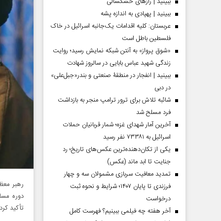
ببینید | رازهای خشکسالی
ببینید | پهپادی به اندازه پشه
عربستان: کلیه اقدامات یک‌جانبه اسرائیل در خاک
فلسطین باطل است
«شوق پرواز» به آنتن شبکه نمایش رسید؛ روایت
زندگی شهید عباس بابایی در سالروز شهادت
ببینید | انفجار در منطقۀ صنعتی و بندر«جبل‌علی»
در دبی
شائبه تلاش برای ترور ترامپ منجر به بازداشت
فرد مسلح شد
آخرین آمار شهدای غزه؛ شمار قربانیان حملات
اسرائیل به ۷۳۳۸۱ نفر رسید
یکی از تکان‌دهنده‌ترین عکس‌های تاریخ؛ رد
جنایت تا ابد ماند (عکس)
تمدید معافیت سربازی مشمولان سه و چهار
رهبر معظم
فرزندی تا پایان ۱۴۰۷؛ شرایط و نحوه ثبت
دوره مساب
درخواست
تأکید کرد
آخر هفته چه فیلمی ببینیم؟ فهرست کامل