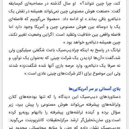
کند، چرا چین نتواند؟» او سال گذشته در مصاحبه‌ای کم‌سابقه
گفت: «صنعت هوش مصنوعی چین نمی‌تواند همیشه در نقش یک
دنباله‌رو باقی بماند.» او ادامه داد: «معمولا می‌گوییم که فاصله‌ای
یک یا دوساله بین هوش مصنوعی چین و آمریکا وجود دارد اما
فاصله واقعی بین خلاقیت وتقلید است. اگراین وضعیت تغییر نکند،
چین همیشه دنباله‌رو خواهد بود.»
لیانگ در پاسخ به اینکه چرادیپ‌سیک باعث شگفتی سیلیکون ولی
شد،گفت:«آن‌ها ازدیدن یک شرکت چینی که به‌عنوان یک نوآور، و
نه صرفا یک دنباله‌رو، وارد عرصه بازی آنها شده شگفت‌زده شدند
ولی این موضوع برای اکثر شرکت‌های چینی عادی است.»
بلای آسمانی بر سر آمریکایی‌ها
دستاوردهای دیپ‌سیک این دیدگاه را که تنها بودجه‌های کلان
وتراشه‌های پیشرفته می‌تواند هوش مصنوعی را پیش ببرد، زیر
سؤال برده و آینده تراشه‌های پیشرفته را باابهام روبه‌رو کرده
است.وی سان،تحلیل‌گر ارشد مرکزتحقیقات کانترپوینت می‌گوید:
«دیپ‌سیک نشان داده که حتی با منابع محاسباتی محدود نیز