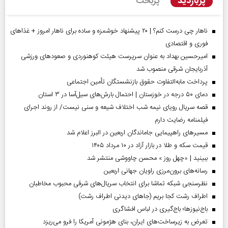
پربازدید
پربحث
ناهار چی درست کنم؟ | ۲۰ پیشنهاد خوشمزه و ساده برای ناهار امروز + غذاهای
فوری و اقتصادی
امیرحسین بهداد به عنوان سرپرست هیئت کوهنوردی و صعودهای ورزشی
آذربایجان شرقی منصوب شد
پرداخت مابه‌التفاوت حقوق بازنشستگان تأمین اجتماعی
دمای ۵۰ درجه در خوزستان | احتمال بارش‌های سیل‌آسا در ۳ استان
قصه سریال رویای نیمه شب اختلاف شیعه و سنی نیست/ از روند اجرای
فیلمنامه رضایت دارم
مسیر‌های راهپیمایی جاماندگان اربعین در البرز اعلام شد
قیمت سکه و طلا در بازار آزاد در ۱۰ مرداد ۱۴۰۵
ببینید | «چهل روز » محسن چاووشی منتشر شد
رسانه‌های برون‌مرزی راویان جهانی اربعین
نظرسنجی شبکه تماشا برای انتخاب سریال‌های شرقی محبوب مخاطبان
اطراف رشت کجا بریم (جاهای دیدنی اطراف رشت)
باج‌نیوزها؛ باج‌گیری در لباس افشاگری
تعرض به زیرساخت‌های ایران، بنای هژمونی آمریکا را فرو می‌ریزد