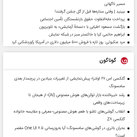
مسیر ناگهانی
ببینید | وقتی ستاره‌ها قبل از گل جشن گرفتند!
پرداخت مابه‌التفاوت حقوق بازنشستگان تأمین اجتماعی
بازگشت مسعود اطیابی با «نسخهٔ آزمایشی» به تلویزیون
ابراهیم حاتمی کیا با خاکستر سبز در شبکه نمایش
مرد عنکبوتی: روز تازه با فروش ۵۰۰ میلیون دلاری در آمریکا رکوردشکنی کرد
گوناگون
گلکسی اس ۲۷ اولترا؛ پیش‌نمایشی از تغییرات بنیادین در پرچمدار بعدی
سامسونگ
رشد خیره‌کننده بازار توکن‌های هوش مصنوعی (AI)؛ از هیجان تا
زیرساخت‌های واقعی
انقلاب گوشی‌های تاشو‌ با طعم هوش مصنوعی؛ معرفی و مقایسه خانواده
گلکسی Z۸
بحران باتری در گوشی‌های سامسونگ؛ آیا به‌روزرسانی One UI ۸.۵ مقصر
است؟