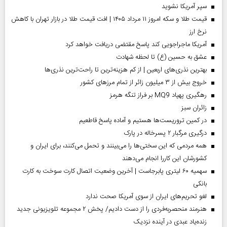
سپر آمریکا نشوید
قیمت طلا و سکه امروز ۱۱ مرداد ۱۴۰۵ | افت قیمت طلا در بازار تهران با کاهش
نرخ ارز
آمریکا ماجراجویی کند پاسخ مقتضی دریافت خواهد کرد
عشق به حسین (ع) تا لحظه شهادت
بهترین نذری‌های اربعین | از کم هزینه‌ترین تا راحت‌ترین نذری‌ها
خروج بیش از ۳ میلیون زائر از تمام مرز‌های کشور
رهگیری پهپاد MQ9 بر فراز تنگه هرمز
‌زائران سبز
در کمین تروریست‌ها هستیم و آماده پاسخ قاطعیم
درگیری مرگبار ۲ پسرخاله در پارک
همه مردمی که این سختی‌ها را می‌بینند و تحمل می‌کنند، برای ایران و
کشورشان این کاررا انجام می‌دهند
سهمیه ۶۰ لیتری پابرجاست | آخرین وضعیت اتصال کارت سوخت به کارت
بانکی
لغو تحریم‌های ایران از سوی آمریکا صحت ندارد
هنرمند منحصر‌به‌فردی را از دست دادیم/ پخش ۲ مجموعه تلویزیونی جدید
زنده‌یاد عبدی در آینده نزدیک