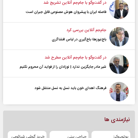
در گفت‌و‌گو با جام‌جم آنلاین تشریح شد
فاصله ایران با پیشرو‌ان هوش مصنوعی قابل جبران است
جام‌جم آنلاین بررسی کرد
باج‌نیوزها؛ باج‌گیری در لباس افشاگری
در گفت‌و‌گو با جام‌جم آنلاین مطرح شد
شیر مادر جایگزین ندارد | نوزادان را از فواید آن محروم نکنیم
فرهنگ اهدای خون باید نسل به نسل منتقل شود
نیازمندی ها
یوتوبروکرز
جراحی بینی
خرید گوشی شیائومی