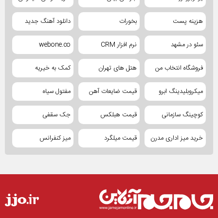
هزینه پست
بخورات
دانلود آهنگ جدید
سئو در مشهد
نرم افزار CRM
webone.co
فروشگاه انتخاب من
هتل های تهران
کمک به خیریه
میکروبلیدینگ ابرو
قیمت ضایعات آهن
مفتول سیاه
کوچینگ سازمانی
قیمت هبلکس
جک سقفی
خرید میز اداری مدرن
قیمت میلگرد
میز کنفرانس