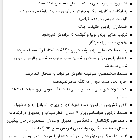
قشقاوی: چارچوب کلی تفاهم با عمان مشخص شده است
پنطیکاستی، کاریزماتیک و جنبش حواریون جدید: تبارشناسی، باور‌ها و
کاربست سیاسی در عصر ترامپ
خبرنگاران؛ راویان حقیقت جنگ
ترکیب طلایی برنج، لوبیا و گوشت که فراموش نمی‌شود
بهترین هدیه روز خبرنگار
پیام تسلیت معاون وزیر ارشاد در پی درگذشت استاد ابوالقاسم قاسم‌زاده
هشدار پلیس برای مسافران شمال؛ مسیر جنوب به شمال چالوس و تهران–
شمال بسته شد
هشدار متخصصان؛ هپاتیت خاموش می‌تواند به سرطان کبد برسد!
اجازه ایجاد مسیر دوم را در تنگه هرمز نمی‌دهیم
هک شرکت‌های مالی با تماس تلفنی؛ فیشینگ صوتی برای سرقت اطلاعات
حساس
نقض آتش‌بس در لبنان؛ حمله توپخانه‌ای و پهپادی اسرائیل به چند شهرک
هشدار نارنجی هواشناسی برای ۴ استان؛ خطر سیلاب و رعدوبرق در ارتفاعات
با همراهی کارشناسان، دانشگاهیان، مدیران و فعالان اقتصادی در حال پیگیری
مسائل هستیم/پیگیری دولت برای افزایش مبلغ کالابرگ ادامه دارد
۳ تصادف مرگبار در بزرگراه‌های تهران؛ هشدار پلیس درباره بی‌توجهی و تغییر