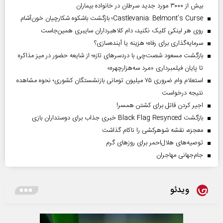
بیش از ۳۰۰۰ مورد جدید سرطان در خانواده بیماران
Castlevania: Belmont’s Curse؛ بازگشت باشکوه شکارچیان خون‌آشام
روی هر لینکی کلیک نکنید، دام کلاهبرداران سایبری همین‌جاست
سرمایه‌گذاری برای رفاه؛ هزینه یا آینده‌سازی؟
بازگشت مسعود شصت‌چی با دردسر‌های تازه؛ از شایعه حضور در میز مذاکره
تا پایان فیلمبرداری «مرد سه‌هزارچهره»
استعلام وام ضروری ۷۵ میلیون تومانی بازنشستگان کشوری؛ نحوه مشاهده
نتیجه درخواست
اجیر کردن قاتل برای کشتن همسر!
بازگشت Black Flag Resynced خبری جذاب برای دوستداران بازی
معجزه، نقشه شوهرکشی را ناکام گذاشت
توصیه‌های هلال‌احمر برای روز‌های گرم
جام‌جهانی مهاجران
ویدئو