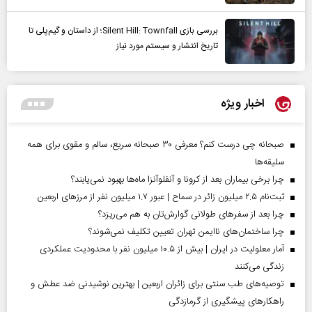
بررسی بازی Silent Hill: Townfall؛ از داستان و گیم‌پلی تا
تاریخ انتشار و سیستم مورد نیاز
اخبار ویژه
صبحانه چی درست کنم؟ معرفی ۳۰ صبحانه سریع، سالم و مقوی برای همه
سلیقه‌ها
چرا برخی بیماران بعد از کرونا و آنفلوآنزا ماه‌ها بهبود نمی‌یابند؟
ثبت‌نام ۲.۵ میلیون زائر در سماح | عبور ۱.۷ میلیون نفر از مرز‌های اربعین
چرا بعد از سفرهای طولانی گوارش‌تان به هم می‌ریزد؟
چرا ساختمان‌های ناایمن تهران تعیین تکلیف نمی‌شوند؟
آمار معلولیت در ایران | بیش از ۱۰.۵ میلیون نفر با محدودیت عملکردی
زندگی می‌کنند
توصیه‌های طب سنتی برای زائران اربعین | بهترین نوشیدنی ضد عطش و
راهکارهای پیشگیری از گرمازدگی