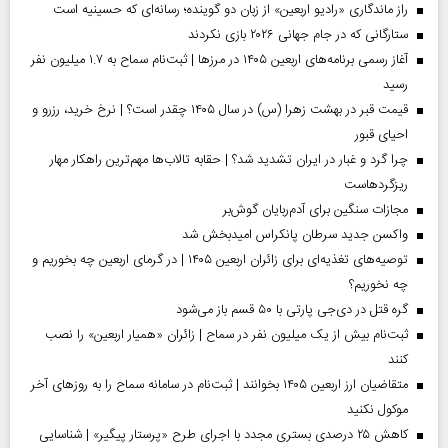
راز ماندگاری «رادیو اربعین» از زبان دو گوینده؛ رسانه‌ای که حسینیه است
ستارگانی که در جام جهانی ۲۰۲۶ بازی نکردند
آغاز رسمی برنامه‌های اربعین ۱۴۰۵ در مرز‌ها | ثبت‌نام سماح به ۱.۷ میلیون نفر
رسید
قیمت قبر در بهشت زهرا (س) در سال ۱۴۰۵ چقدر است؟ | نرخ خرید، رزرو و
احیای قبور
چرا گرد و غبار در ایران تشدید شد؟ | حقابه تالاب‌ها مهم‌ترین راهکار مهار
ریزگردهاست
مجازات سنگین برای آدم‌ربایان گوش‌بر
واکسن جدید سرطان پانکراس امیدبخش شد
توصیه‌های تغذیه‌ای برای زائران اربعین ۱۴۰۵ | در گرمای اربعین چه بخوریم و
چه نخوریم؟
گره قتل در دی‌جی پارتی با ۵۰ قسم باز می‌شود
ثبت‌نام بیش از یک میلیون نفر در سماح | زائران «همیار اربعین» را نصب
کنند
متقاضیان ارز اربعین ۱۴۰۵ بخوانند | ثبت‌نام در سامانه سماح را به روز‌های آخر
موکول نکنید
کاهش ۲۵ درصدی بستری مجدد با اجرای طرح «پرستار پیگیر» | شناسایی