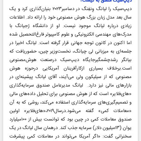
دیپ‌سیک متعلق به کیست؟
دیپ‌سیک را لیانگ وِنفِنگ در دسامبر۲۰۲۳ بنیان‌گذاری کرد و یک
سال بعد مدل زبان بزرگ هوش مصنوعی خود را ارائه داد. اطلاعات
زیادی درباره لیانگ موجود نیست. او از دانشگاه ژجیانگ با
مدرک‌های مهندسی الکترونیکی و علوم کامپیوتر فارغ‌التحصیل شده
اما اکنون در کانون توجه جهانی قرار گرفته است. لیانگ اخیرا در
جلسه‌ای به میزبانی لی چیانگ، نخست‌وزیر چین، حضوریافت که
بیانگر رشدچشمگیرجایگاه دیپ‌سیک درصنعت هوش‌مصنوعی
است.برخلاف بسیاری ازکارآفرینان آمریکایی درحوزه هوش
مصنوعی که از سیلیکون ولی می‌آیند، آقای لیانگ پیشینه‌ای در
بازارهای مالی نیز دارد. لیانگ مدیرعامل صندوق سرمایه‌گذاری
«های‌فلایر» است که از هوش مصنوعی برای تحلیل داده‌های مالی
و تصمیم‌گیری‌های سرمایه‌گذاری استفاده می‌کند، روشی که به آن
«معاملات کمی» گفته می‌شود.درسال۲۰۱۹،«های‌فلایر» اولین
صندوق معاملات کمی در چین بود که توانست بیش از ۱۰۰میلیارد
یوان (۱۳میلیون دلار) سرمایه جذب کند. درهمان سال لیانگ در یک
سخنرانی گفت: «اگر آمریکا می‌تواند در معاملات کمی پیشرفت