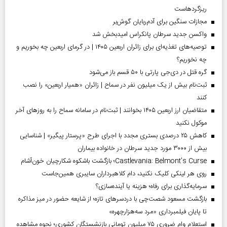
ریزگردهاست
مجازات سنگین برای آدم‌ربایان گوش‌بر
واکسن جدید سرطان پانکراس امیدبخش شد
توصیه‌های تغذیه‌ای برای زائران اربعین ۱۴۰۵ | در گرمای اربعین چه بخوریم و
چه نخوریم؟
گره قتل در دی‌جی پارتی با ۵۰ قسم باز می‌شود
ثبت‌نام بیش از یک میلیون نفر در سماح | زائران «همیار اربعین» را نصب
کنند
متقاضیان ارز اربعین ۱۴۰۵ بخوانند | ثبت‌نام در سامانه سماح را به روز‌های آخر
موکول نکنید
کاهش ۲۵ درصدی بستری مجدد با اجرای طرح «پرستار پیگیر» | شناسایی
بیش از ۳۰۰۰ مورد جدید سرطان در خانواده بیماران
Castlevania: Belmont’s Curse؛ بازگشت باشکوه شکارچیان خون‌آشام
روی هر لینکی کلیک نکنید، دام کلاهبرداران سایبری همین‌جاست
سرمایه‌گذاری برای رفاه؛ هزینه یا آینده‌سازی؟
بازگشت مسعود شصت‌چی با دردسر‌های تازه؛ از شایعه حضور در میز مذاکره
تا پایان فیلمبرداری «مرد سه‌هزارچهره»
استعلام وام ضروری ۷۵ میلیون تومانی بازنشستگان کشوری؛ نحوه مشاهده