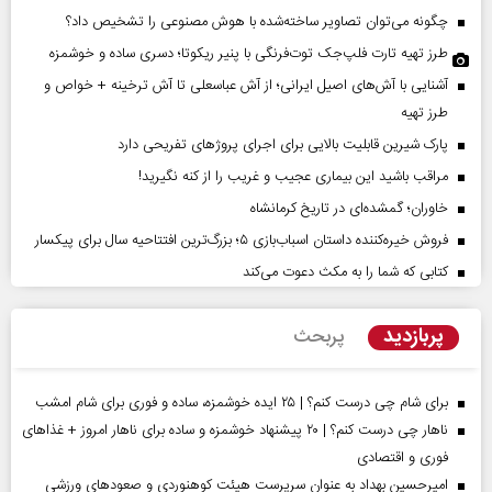
چگونه می‌توان تصاویر ساخته‌شده با هوش مصنوعی را تشخیص داد؟
طرز تهیه تارت فلپ‌جک توت‌فرنگی با پنیر ریکوتا؛ دسری ساده و خوشمزه
آشنایی با آش‌های اصیل ایرانی؛ از آش عباسعلی تا آش ترخینه + خواص و
طرز تهیه
پارک شیرین قابلیت‌ بالایی برای اجرای پروژهای تفریحی دارد
مراقب باشید این بیماری عجیب و غریب را از کنه نگیرید!
خاوران؛ گمشده‌ای در تاریخ کرمانشاه
فروش خیره‌کننده داستان اسباب‌بازی ۵؛ بزرگ‌ترین افتتاحیه سال برای پیکسار
کتابی که شما را به مکث دعوت می‌کند
پربازدید
پربحث
برای شام چی درست کنم؟ | ۲۵ ایده خوشمزه، ساده و فوری برای شام امشب
ناهار چی درست کنم؟ | ۲۰ پیشنهاد خوشمزه و ساده برای ناهار امروز + غذاهای
فوری و اقتصادی
امیرحسین بهداد به عنوان سرپرست هیئت کوهنوردی و صعودهای ورزشی