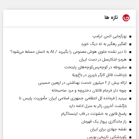
تازه ها
زورآزمایی اتمی ترامپ
کفگیر رهگیر به ته دیگ خورد
تا دیر نشده جلوی هوش مصنوعی را بگیرید / AI به انسان مسلط می‌شود؟
هرمز؛ ابتکارعمل در دست ایران
مشروطه در کوچه‌پس‌کوچه‌های پایتخت
بازداشت قاتل کارگر باربری در باغ‌ویلا
ارائه بیش از ۲ میلیون خدمت بهداشتی در اربعین حسینی
چوبه دار، فرجام قاتلان دختربچه و مرد صاحبخانه
ببینید | فرمانده کل انتظامی جمهوری اسلامی ایران­: مأموریت پلیس تا
بازگشت آخرین زائر به منزل ادامه دارد
پاسخ قانون به خشونت در قاب اینستاگرام
راز ماندگاری پرواز یک قهرمان
نقشه جهادی برای ایران
رکوردشکنی تاریخی بورس