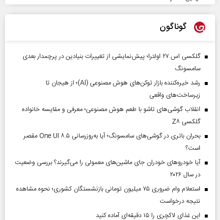
گوناگون
گلکسی اس ۲۷ اولترا؛ پیش‌نمایشی از تغییرات بنیادین در پرچمدار بعدی
سامسونگ
رشد خیره‌کننده بازار توکن‌های هوش مصنوعی (AI)؛ از هیجان تا
زیرساخت‌های واقعی
انقلاب گوشی‌های تاشو‌ با طعم هوش مصنوعی؛ معرفی و مقایسه خانواده
گلکسی Z۸
بحران باتری در گوشی‌های سامسونگ؛ آیا به‌روزرسانی One UI ۸.۵ مقصر
است؟
آیا خودروهای خودران جای ماشین‌های معمولی را می‌گیرند؟ بررسی وضعیت
در سال ۲۰۲۶
استعلام وام ضروری ۷۵ میلیون تومانی بازنشستگان کشوری؛ نحوه مشاهده
نتیجه درخواست
این غذای لاکچری را ۱۵ دقیقه‌ای آماده کنید