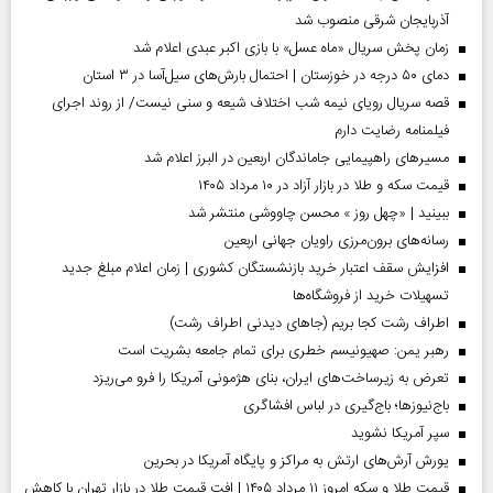
آذربایجان شرقی منصوب شد
زمان پخش سریال «ماه عسل» با بازی اکبر عبدی اعلام شد
دمای ۵۰ درجه در خوزستان | احتمال بارش‌های سیل‌آسا در ۳ استان
قصه سریال رویای نیمه شب اختلاف شیعه و سنی نیست/ از روند اجرای
فیلمنامه رضایت دارم
مسیر‌های راهپیمایی جاماندگان اربعین در البرز اعلام شد
قیمت سکه و طلا در بازار آزاد در ۱۰ مرداد ۱۴۰۵
ببینید | «چهل روز » محسن چاووشی منتشر شد
رسانه‌های برون‌مرزی راویان جهانی اربعین
افزایش سقف اعتبار خرید بازنشستگان کشوری | زمان اعلام مبلغ جدید
تسهیلات خرید از فروشگاه‌ها
اطراف رشت کجا بریم (جاهای دیدنی اطراف رشت)
رهبر یمن: صهیونیسم خطری برای تمام جامعه بشریت است
تعرض به زیرساخت‌های ایران، بنای هژمونی آمریکا را فرو می‌ریزد
باج‌نیوزها؛ باج‌گیری در لباس افشاگری
سپر آمریکا نشوید
یورش آرش‌های ارتش به مراکز و پایگاه‌ آمریکا در بحرین
قیمت طلا و سکه امروز ۱۱ مرداد ۱۴۰۵ | افت قیمت طلا در بازار تهران با کاهش