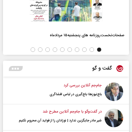
صفحات‌نخست‌روزنامه ها‌ی پنجشنبه‌۱۵ مردادماه
گفت و گو
جام‌جم آنلاین بررسی کرد
باج‌نیوزها؛ باج‌گیری در لباس افشاگری
در گفت‌و‌گو با جام‌جم آنلاین مطرح شد
شیر مادر جایگزین ندارد | نوزادان را از فواید آن محروم نکنیم