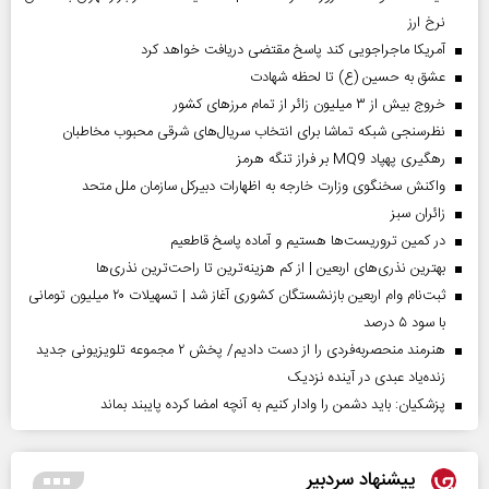
نرخ ارز
آمریکا ماجراجویی کند پاسخ مقتضی دریافت خواهد کرد
عشق به حسین (ع) تا لحظه شهادت
خروج بیش از ۳ میلیون زائر از تمام مرز‌های کشور
نظرسنجی شبکه تماشا برای انتخاب سریال‌های شرقی محبوب مخاطبان
رهگیری پهپاد MQ9 بر فراز تنگه هرمز
واکنش سخنگوی وزارت خارجه به اظهارات دبیرکل سازمان ملل متحد
‌زائران سبز
در کمین تروریست‌ها هستیم و آماده پاسخ قاطعیم
بهترین نذری‌های اربعین | از کم هزینه‌ترین تا راحت‌ترین نذری‌ها
ثبت‌نام وام اربعین بازنشستگان کشوری آغاز شد | تسهیلات ۲۰ میلیون تومانی
با سود ۵ درصد
هنرمند منحصر‌به‌فردی را از دست دادیم/ پخش ۲ مجموعه تلویزیونی جدید
زنده‌یاد عبدی در آینده نزدیک
پزشکیان: باید دشمن را وادار کنیم به آنچه امضا کرده پایبند بماند
پیشنهاد سردبیر