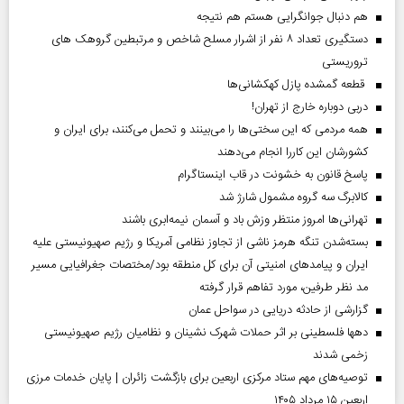
هم دنبال جوانگرایی هستم هم نتیجه
دستگیری تعداد ۸ نفر از اشرار مسلح شاخص و مرتبطین گروهک های
تروریستی
قطعه گمشده پازل کهکشانی‌ها
دربی دوباره خارج از تهران!
همه مردمی که این سختی‌ها را می‌بینند و تحمل می‌کنند، برای ایران و
کشورشان این کاررا انجام می‌دهند
پاسخ قانون به خشونت در قاب اینستاگرام
کالابرگ سه گروه مشمول شارژ شد
تهرانی‌ها امروز منتظر وزش باد و آسمان نیمه‌ابری باشند
بسته‌شدن تنگه هرمز ناشی از تجاوز نظامی آمریکا و رژیم صهیونیستی علیه
ایران و پیامد‌های امنیتی آن برای کل منطقه بود/مختصات جغرافیایی مسیر
مد نظر طرفین، مورد تفاهم قرار گرفته
گزارشی از حادثه دریایی در سواحل عمان
دهها فلسطینی بر اثر حملات شهرک نشینان و نظامیان رژیم صهیونیستی
زخمی شدند
توصیه‌های مهم ستاد مرکزی اربعین برای بازگشت زائران | پایان خدمات مرزی
اربعین ۱۵ مرداد ۱۴۰۵