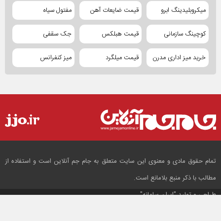
میکروبلیدینگ ابرو
قیمت ضایعات آهن
مفتول سیاه
کوچینگ سازمانی
قیمت هبلکس
جک سقفی
خرید میز اداری مدرن
قیمت میلگرد
میز کنفرانس
تمام حقوق مادی و معنوی این سایت متعلق به جام جم آنلاین است و استفاده از
مطالب با ذکر منبع بلامانع است.
طراحی و تولید
"ایران سامانه"