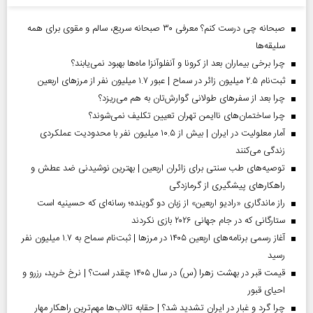
صبحانه چی درست کنم؟ معرفی ۳۰ صبحانه سریع، سالم و مقوی برای همه
سلیقه‌ها
چرا برخی بیماران بعد از کرونا و آنفلوآنزا ماه‌ها بهبود نمی‌یابند؟
ثبت‌نام ۲.۵ میلیون زائر در سماح | عبور ۱.۷ میلیون نفر از مرز‌های اربعین
چرا بعد از سفرهای طولانی گوارش‌تان به هم می‌ریزد؟
چرا ساختمان‌های ناایمن تهران تعیین تکلیف نمی‌شوند؟
آمار معلولیت در ایران | بیش از ۱۰.۵ میلیون نفر با محدودیت عملکردی
زندگی می‌کنند
توصیه‌های طب سنتی برای زائران اربعین | بهترین نوشیدنی ضد عطش و
راهکارهای پیشگیری از گرمازدگی
راز ماندگاری «رادیو اربعین» از زبان دو گوینده؛ رسانه‌ای که حسینیه است
ستارگانی که در جام جهانی ۲۰۲۶ بازی نکردند
آغاز رسمی برنامه‌های اربعین ۱۴۰۵ در مرز‌ها | ثبت‌نام سماح به ۱.۷ میلیون نفر
رسید
قیمت قبر در بهشت زهرا (س) در سال ۱۴۰۵ چقدر است؟ | نرخ خرید، رزرو و
احیای قبور
چرا گرد و غبار در ایران تشدید شد؟ | حقابه تالاب‌ها مهم‌ترین راهکار مهار