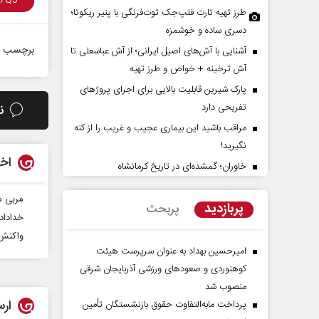
طرز تهیه تارت فلپ‌جک توت‌فرنگی با پنیر ریکوتا؛
دسری ساده و خوشمزه
برچسب ه
آشنایی با آش‌های اصیل ایرانی؛ از آش عباسعلی تا
آش ترخینه + خواص و طرز تهیه
پارک شیرین قابلیت‌ بالایی برای اجرای پروژهای
تفریحی دارد
ن
مراقب باشید این بیماری عجیب و غریب را از کنه
نگیرید!
 جنگ آمریکا و ایران بر تغییر
هویت ایرانی _ اسلامی در مکت
اخب
زنه قدرت در خاورمیانه
امام شهید
خاوران؛ گمشده‌ای در تاریخ کرمانشاه
 رئیس سابق سازمان برنامه و
حجت‌الاسلام دکتر حمید احمدی - نویسنده 
مربی م
پربازدید
پربحث
پژوهشگر
خداداد
واکنش فدرا
امیرحسین بهداد به عنوان سرپرست هیئت
کوهنوردی و صعودهای ورزشی آذربایجان شرقی
منصوب شد
ارس
پرداخت مابه‌التفاوت حقوق بازنشستگان تأمین