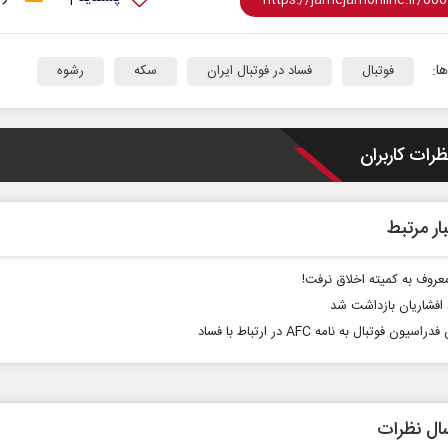
ا:
فوتبال
فساد در فوتبال ایران
سکه
رشوه
ظرات کاربران
ب
آشکار شدن استیصال متجاوزان
سازمان 
ار مرتبط
محمدحس
و
محسن پاک‌آیین - دیپلمات پیشین
عروف به کمیته اخلاق نرفت!
 افشاریان بازداشت شد
سیون فوتبال به نامه AFC در ارتباط با فساد
ال نظرات