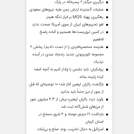
درگیری مرگبار ۲ پسرخاله در پارک
عملیات گسترده ارتش یمن علیه نیروهای سعودی
رهگیری پهپاد MQ9 بر فراز تنگه هرمز
لغو تحریم‌های ایران از سوی آمریکا صحت ندارد
در کمین تروریست‌ها هستیم و آماده پاسخ
قاطعیم
هنرمند منحصر‌به‌فردی را از دست دادیم/ پخش ۲
مجموعه تلویزیونی جدید زنده‌یاد عبدی در آینده
نزدیک
پزشکیان: باید دشمن را وادار کنیم به آنچه امضا
کرده پایبند بماند
بازگشت زائران اربعین آغاز شد؛ ۱۰ توصیه‌ای که قبل
از عبور از مرز حتماً باید بدانید
رکورد تردد زائران اربعین؛ بیش از ۴.۳ میلیون عبور
از مرزهای شش‌گانه ثبت شد
بازداشت ۲۱ مزدور موساد و ۴ شرور مسلح در
استان کرمان
اسرائیل به دنبال تخریب روند صلح و بی‌ثبات