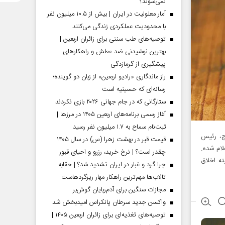
نمی‌شوند؟
آمار معلولیت در ایران | بیش از ۱۰.۵ میلیون نفر
با محدودیت عملکردی زندگی می‌کنند
توصیه‌های طب سنتی برای زائران اربعین |
بهترین نوشیدنی ضد عطش و راهکارهای
پیشگیری از گرمازدگی
راز ماندگاری «رادیو اربعین» از زبان دو گوینده؛
رسانه‌ای که حسینیه است
ستارگانی که در جام جهانی ۲۰۲۶ بازی نکردند
آغاز رسمی برنامه‌های اربعین ۱۴۰۵ در مرز‌ها |
ثبت‌نام سماح به ۱.۷ میلیون نفر رسید
ج، رئیس
قیمت قبر در بهشت زهرا (س) در سال ۱۴۰۵
لام شده.
چقدر است؟ | نرخ خرید، رزرو و احیای قبور
ه اخلاق
چرا گرد و غبار در ایران تشدید شد؟ | حقابه
تالاب‌ها مهم‌ترین راهکار مهار ریزگردهاست
مجازات سنگین برای آدم‌ربایان گوش‌بر
واکسن جدید سرطان پانکراس امیدبخش شد
توصیه‌های تغذیه‌ای برای زائران اربعین ۱۴۰۵ |