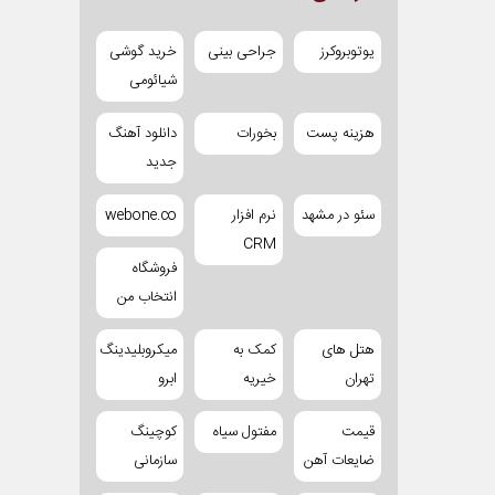
یوتوبروکرز
جراحی بینی
خرید گوشی
شیائومی
هزینه پست
بخورات
دانلود آهنگ
جدید
سئو در مشهد
نرم افزار
webone.co
CRM
فروشگاه
انتخاب من
هتل های
کمک به
میکروبلیدینگ
تهران
خیریه
ابرو
قیمت
مفتول سیاه
کوچینگ
ضایعات آهن
سازمانی