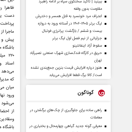
ببینید | تاکید سخنگوی سپاه بر ادامه راهبرد
ظاهرا رس
مقاومت بدون وقفه
دست یاف
اعتراف مرد خونسرد به قتل همسر و دخترش
پرداخت 
لیگ برتر ۱۴۰۵-۱۴۰۶ در آستانه ورود به دروازه
بیست و ششم / بازگشت پرانرژی فوتبال
ماجرا از
جزئیاتی از نیم فصل اول لیگ برتر
پیش و پ
سقوط آزاد اینفانتینو
باشگاه 
حریق در کارگاه فندک‌سازی شهرک صنعتی نصیرآباد
۲۲۰ م
تهران
اسناد و
هنوز درباره افزایش قیمت بنزین جمع‌بندی نشده
می‌دهد ب
است/ کالا برگ قطعا افزایش می‌یابد
که مدیرا
میان می‌
گوناگون
ورود نه
می‌شود ا
راهی ساده برای جلوگیری از چک‌های برگشتی در
معاملات
ومقادیری
معرفی گونه جدید گیاهی چهارمحال و بختیاری در
باشگاه ه