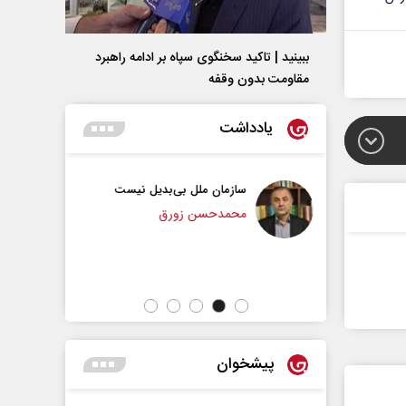
ببینید | تاکید سخنگوی سپاه بر ادامه راهبرد
مقاومت بدون وقفه
یادداشت
ملل بی‌بدیل نیست
پیامبر اکرم(ص)؛ ده ویژگی و چهار
وظیفه مؤمنان
ن زورق
حجت‌الاسلام دکتر ناصر رفیعی - پژوهشگر
مسائل فرهنگی
پیشخوان