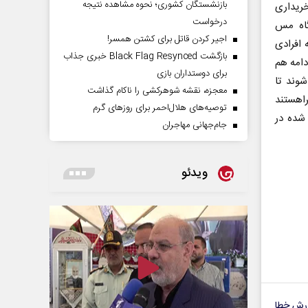
بازنشستگان کشوری؛ نحوه مشاهده نتیجه
ریداری
درخواست
گاه مس
اجیر کردن قاتل برای کشتن همسر!
 افرادی
بازگشت Black Flag Resynced خبری جذاب
دامه هم
برای دوستداران بازی
وند تا
معجزه، نقشه شوهرکشی را ناکام گذاشت
راهستند
توصیه‌های هلال‌احمر برای روز‌های گرم
 شده در
جام‌جهانی مهاجران
ویدئو
رش خطا