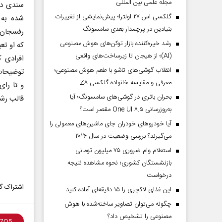
مجله علمی بین المللی
سندی در
گلکسی اس ۲۷ اولترا؛ پیش‌نمایشی از تغییرات
شده به 
بنیادین در پرچمدار بعدی سامسونگ
رفسجان، 
رشد خیره‌کننده بازار توکن‌های هوش مصنوعی
که او تع
(AI)؛ از هیجان تا زیرساخت‌های واقعی
افرادی 
انقلاب گوشی‌های تاشو‌ با طعم هوش مصنوعی؛
توضیحات 
معرفی و مقایسه خانواده گلکسی Z۸
و تا رای
بحران باتری در گوشی‌های سامسونگ؛ آیا
قالب رش
به‌روزرسانی One UI ۸.۵ مقصر است؟
آیا خودروهای خودران جای ماشین‌های معمولی را
می‌گیرند؟ بررسی وضعیت در سال ۲۰۲۶
استعلام وام ضروری ۷۵ میلیون تومانی
بازنشستگان کشوری؛ نحوه مشاهده نتیجه
درخواست
اشتراک گذ
این غذای لاکچری را ۱۵ دقیقه‌ای آماده کنید
چگونه می‌توان تصاویر ساخته‌شده با هوش
مصنوعی را تشخیص داد؟