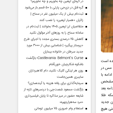
در گرمای اربعین چه بخوریم و چه نخوریم؟
گره قتل در دی‌جی پارتی با ۵۰ قسم باز می‌شود
ثبت‌نام بیش از یک میلیون نفر در سماح |
زائران «همیار اربعین» را نصب کنند
متقاضیان ارز اربعین ۱۴۰۵ بخوانند | ثبت‌نام در
سامانه سماح را به روز‌های آخر موکول نکنید
کاهش ۲۵ درصدی بستری مجدد با اجرای طرح
«پرستار پیگیر» | شناسایی بیش از ۳۰۰۰ مورد
جدید سرطان در خانواده بیماران
Castlevania: Belmont’s Curse؛ بازگشت
مده است
باشکوه شکارچیان خون‌آشام
ی مس در
روی هر لینکی کلیک نکنید، دام کلاهبرداران
دامه با
سایبری همین‌جاست
، مشخص
سرمایه‌گذاری برای رفاه؛ هزینه یا آینده‌سازی؟
امه بعد
بازگشت مسعود شصت‌چی با دردسر‌های تازه؛ از
این صراف‌ها، مشخص می‌شود آنها این ارقام را در قبال فروش ۴۰۰سکه طلا
شایعه حضور در میز مذاکره تا پایان فیلمبرداری
ان جدید
«مرد سه‌هزارچهره»
عنی هیچ
استعلام وام ضروری ۷۵ میلیون تومانی