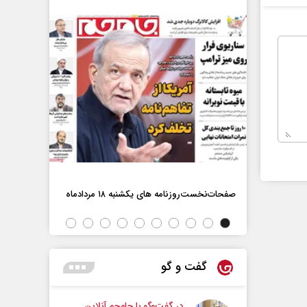
اه
صفحات‌نخست‌روزنامه ها‌ی یکشنبه ۱۸ مردادماه
صفحات‌نخست‌رو
گفت و گو
در گفت‌و‌گو با جام‌جم آنلاین