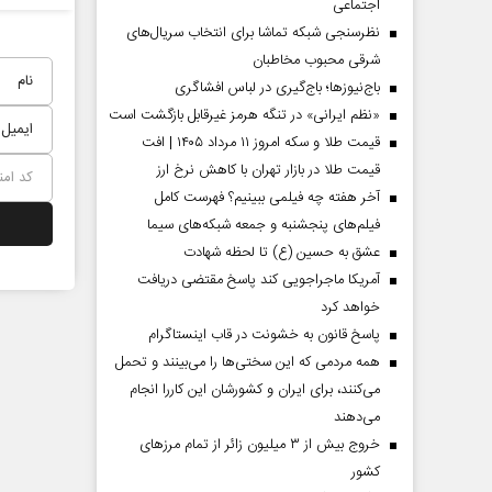
اجتماعی
نظرسنجی شبکه تماشا برای انتخاب سریال‌های
شرقی محبوب مخاطبان
باج‌نیوزها؛ باج‌گیری در لباس افشاگری
«نظم ایرانی» در تنگه هرمز غیرقابل بازگشت است
قیمت طلا و سکه امروز ۱۱ مرداد ۱۴۰۵ | افت
قیمت طلا در بازار تهران با کاهش نرخ ارز
آخر هفته چه فیلمی ببینیم؟ فهرست کامل
فیلم‌های پنجشنبه و جمعه شبکه‌های سیما
عشق به حسین (ع) تا لحظه شهادت
آمریکا ماجراجویی کند پاسخ مقتضی دریافت
دماه
صفحات نخست‌روزنامه ها‌ی پنجشنبه‌۸ مردادماه
صفحات 
خواهد کرد
پاسخ قانون به خشونت در قاب اینستاگرام
همه مردمی که این سختی‌ها را می‌بینند و تحمل
می‌کنند، برای ایران و کشورشان این کاررا انجام
می‌دهند
خروج بیش از ۳ میلیون زائر از تمام مرز‌های
کشور