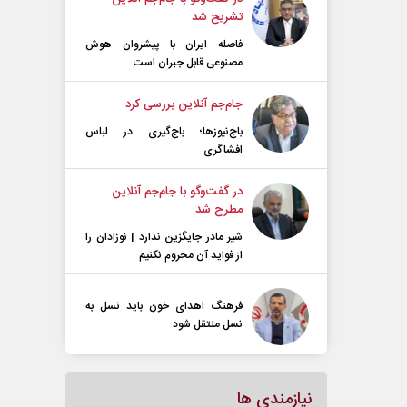
تشریح شد
فاصله ایران با پیشرو‌ان هوش
مصنوعی قابل جبران است
جام‌جم آنلاین بررسی کرد
باج‌نیوزها؛ باج‌گیری در لباس
افشاگری
در گفت‌و‌گو با جام‌جم آنلاین
مطرح شد
شیر مادر جایگزین ندارد | نوزادان را
از فواید آن محروم نکنیم
فرهنگ اهدای خون باید نسل به
نسل منتقل شود
نیازمندی ها