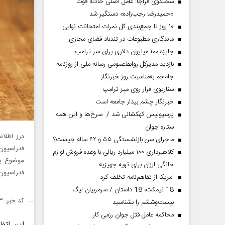
سخنگوی فراجا: عامل اصلی حادثه فوت
«حمیدرضا رجب‌زاده» دستگیر شد
۱۰ روز تا جمع‌بندی کل نمرات امتحانات نهایی
ماندگاری مطبوعات در تندباد فضای مجازی
جایزه ۱۰۰ میلیون دلاری برای سر ترامپ
بازدید مدیرکل روابط‌عمومی رسانه ملی از روزنامه
جام‌جم به‌مناسبت روز خبرنگار
سناریوی فرار روی میز ترامپ
خبرنگار چشم بیدار جامعه است
پرسپولیس کهکشانی شد / سرخ‌ها و این همه
ستاره جوان
درز اطلا
ماجرای سن بازنشستگی ۵۵ و ۶۲ ساله چیست؟
فدراسیون 
کلاهبرداری ۱۰۰ میلیارد ریالی با وعده فروش لوازم
موضوع پر
خانگی ارزان برای تهیه جهیزیه
فدراسیون 
آمریکا از تفاهم‌نامه تخلف کرد
18 نیمکت، 18 داستان / سرمربیان لیگ
کد خبر: ۱۴۵۸۴۹۳
بیست‌وششم را بشناسید
محاکمه عامل قتل جوان رزمی کار
این اتفا