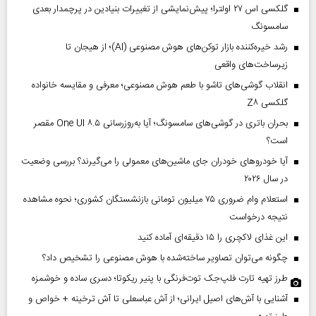
گلکسی اس ۲۷ اولترا؛ پیش‌نمایشی از تغییرات بنیادین در پرچمدار بعدی
سامسونگ
رشد خیره‌کننده بازار توکن‌های هوش مصنوعی (AI)؛ از هیجان تا
زیرساخت‌های واقعی
انقلاب گوشی‌های تاشو‌ با طعم هوش مصنوعی؛ معرفی و مقایسه خانواده
گلکسی Z۸
بحران باتری در گوشی‌های سامسونگ؛ آیا به‌روزرسانی One UI ۸.۵ مقصر
است؟
آیا خودروهای خودران جای ماشین‌های معمولی را می‌گیرند؟ بررسی وضعیت
در سال ۲۰۲۶
استعلام وام ضروری ۷۵ میلیون تومانی بازنشستگان کشوری؛ نحوه مشاهده
نتیجه درخواست
این غذای لاکچری را ۱۵ دقیقه‌ای آماده کنید
چگونه می‌توان تصاویر ساخته‌شده با هوش مصنوعی را تشخیص داد؟
طرز تهیه تارت فلپ‌جک توت‌فرنگی با پنیر ریکوتا؛ دسری ساده و خوشمزه
آشنایی با آش‌های اصیل ایرانی؛ از آش عباسعلی تا آش ترخینه + خواص و