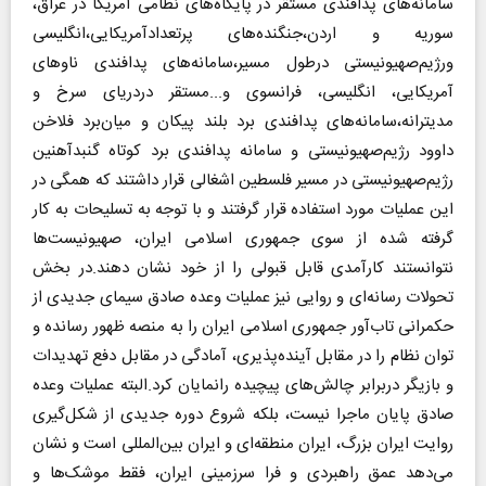
سامانه‌های پدافندی مستقر در پایگاه‌های نظامی آمریکا در عراق،
سوریه و اردن،جنگنده‌های پرتعدادآمریکایی،انگلیسی
ورژیم‌صهیونیستی درطول مسیر،سامانه‌های پدافندی ناوهای
آمریکایی، انگلیسی، فرانسوی و‌...مستقر دردریای سرخ و
مدیترانه،سامانه‌های پدافندی برد بلند پیکان و میان‌برد فلاخن
داوود رژیم‌صهیونیستی و سامانه پدافندی برد کوتاه گنبد‌آهنین
رژیم‌صهیونیستی در مسیر فلسطین اشغالی قرار داشتند که همگی در
این عملیات مورد استفاده قرار گرفتند و با توجه به تسلیحات به کار
گرفته شده از سوی جمهوری اسلامی ایران، صهیونیست‌ها
نتوانستند کارآمدی قابل قبولی را از خود نشان دهند.در بخش
تحولات رسانه‌ای و روایی نیز عملیات وعده صادق سیمای جدیدی از
حکمرانی تاب‌آور جمهوری اسلامی ایران را به منصه ظهور رسانده و
توان نظام را در مقابل آینده‌پذیری، آمادگی در مقابل دفع تهدیدات
و بازیگر دربرابر چالش‌های پیچیده رانمایان کرد.البته عملیات وعده
صادق پایان ماجرا نیست، بلکه شروع دوره جدیدی از شکل‌گیری
روایت ایران بزرگ، ایران منطقه‌ای و ایران بین‌المللی است و نشان
می‌دهد عمق راهبردی و فرا سرزمینی ایران، فقط موشک‌ها و