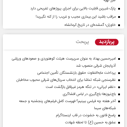
طرز تهیه
پارک شیرین قابلیت‌ بالایی برای اجرای پروژهای تفریحی دارد
مراقب باشید این بیماری عجیب و غریب را از کنه نگیرید!
خاوران؛ گمشده‌ای در تاریخ کرمانشاه
پربازدید
پربحث
امیرحسین بهداد به عنوان سرپرست هیئت کوهنوردی و صعودهای ورزشی
آذربایجان شرقی منصوب شد
پرداخت مابه‌التفاوت حقوق بازنشستگان تأمین اجتماعی
نظرسنجی شبکه تماشا برای انتخاب سریال‌های شرقی محبوب مخاطبان
«نظم ایرانی» در تنگه هرمز غیرقابل بازگشت است
باج‌نیوزها؛ باج‌گیری در لباس افشاگری
آخر هفته چه فیلمی ببینیم؟ فهرست کامل فیلم‌های پنجشنبه و جمعه
شبکه‌های سیما
پاسخ قانون به خشونت در قاب اینستاگرام
عشق به حسین (ع) تا لحظه شهادت