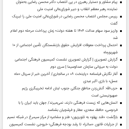
پیام مشاور و دستیار رهبری در پی انتصاب دکتر محسن رضایی به‌عنوان
نماینده رهبر معظم انقلاب و دبیر شورای‌عالی امنیت ملی
رییس مجلس انتصاب محسن رضایی در شورای‌عالی امنیت ملی را تبریک
گفت
واریز سود سهام عدالت ۱۴۰۴ تا هفته دولت؛ زمان پرداخت مرحله دوم اعلام
شد
احتمال پرداخت معوقات افزایش حقوق بازنشستگان تأمین اجتماعی از ۱۰
شهریورماه
گزارش تصویری | گزارش تصویری نشست کمیسیون فرهنگی اجتماعی
دولت به میزبانی سازمان صداوسیما | سری دوم
آغاز نگارش فیلمنامه «پایتخت ۸» در سالجاری/ آخرین خبر از سریال «ماه
عسل» با بازی اکبر عبدی
حزب‌الله: آتش‌زدن مناطق جنگلی جنوب لبنان ادامه تخریبگری رژیم
صهیونیستی است
انسان‌هایی که زیست فرهنگی دارند، نمی‌میرند/ جهان باید ایران را با
فردوسی، حافظ، سعدی، عطار و فرشچیان بشناسد
بازگشت «قند پهلو» به تلویزیون؛ طنز و مشاعره از مرکز سیمرغ در شبکه نسیم
از جزئیات قانون «ساترا» تا رشد بودجه فرهنگی؛ خروجی نشست کمیسیون