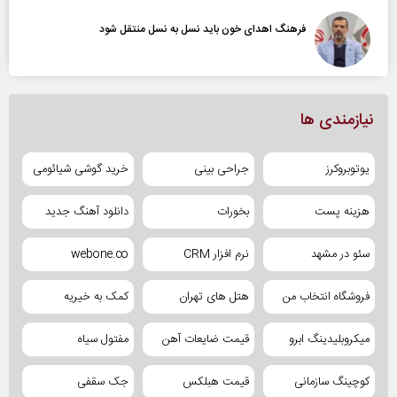
فرهنگ اهدای خون باید نسل به نسل منتقل شود
نیازمندی ها
یوتوبروکرز
جراحی بینی
خرید گوشی شیائومی
هزینه پست
بخورات
دانلود آهنگ جدید
سئو در مشهد
نرم افزار CRM
webone.co
فروشگاه انتخاب من
هتل های تهران
کمک به خیریه
میکروبلیدینگ ابرو
قیمت ضایعات آهن
مفتول سیاه
کوچینگ سازمانی
قیمت هبلکس
جک سقفی