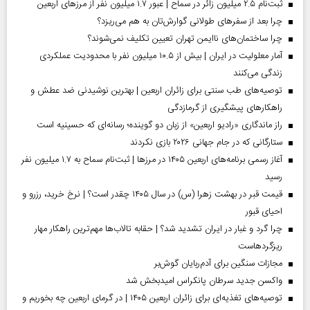
ثبت‌نام ۲.۵ میلیون زائر در سماح | عبور ۱.۷ میلیون نفر از مرز‌های اربعین
چرا بعد از سفرهای طولانی گوارش‌تان به هم می‌ریزد؟
چرا ساختمان‌های ناایمن تهران تعیین تکلیف نمی‌شوند؟
آمار معلولیت در ایران | بیش از ۱۰.۵ میلیون نفر با محدودیت عملکردی
زندگی می‌کنند
توصیه‌های طب سنتی برای زائران اربعین | بهترین نوشیدنی ضد عطش و
راهکارهای پیشگیری از گرمازدگی
راز ماندگاری «رادیو اربعین» از زبان دو گوینده؛ رسانه‌ای که حسینیه است
ستارگانی که در جام جهانی ۲۰۲۶ بازی نکردند
آغاز رسمی برنامه‌های اربعین ۱۴۰۵ در مرز‌ها | ثبت‌نام سماح به ۱.۷ میلیون نفر
رسید
قیمت قبر در بهشت زهرا (س) در سال ۱۴۰۵ چقدر است؟ | نرخ خرید، رزرو و
احیای قبور
چرا گرد و غبار در ایران تشدید شد؟ | حقابه تالاب‌ها مهم‌ترین راهکار مهار
ریزگردهاست
مجازات سنگین برای آدم‌ربایان گوش‌بر
واکسن جدید سرطان پانکراس امیدبخش شد
توصیه‌های تغذیه‌ای برای زائران اربعین ۱۴۰۵ | در گرمای اربعین چه بخوریم و