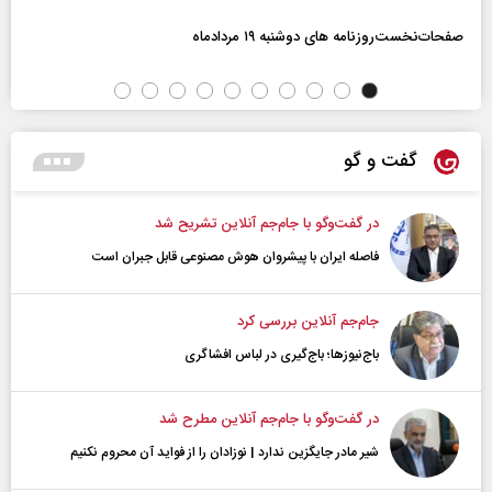
صفحات‌نخست‌روزنامه ها‌ی دوشنبه ۱۹ مردادماه
گفت و گو
در گفت‌و‌گو با جام‌جم آنلاین تشریح شد
فاصله ایران با پیشرو‌ان هوش مصنوعی قابل جبران است
جام‌جم آنلاین بررسی کرد
باج‌نیوزها؛ باج‌گیری در لباس افشاگری
در گفت‌و‌گو با جام‌جم آنلاین مطرح شد
شیر مادر جایگزین ندارد | نوزادان را از فواید آن محروم نکنیم