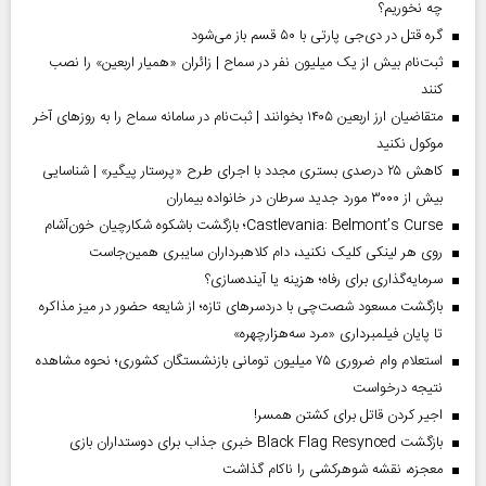
چه نخوریم؟
گره قتل در دی‌جی پارتی با ۵۰ قسم باز می‌شود
ثبت‌نام بیش از یک میلیون نفر در سماح | زائران «همیار اربعین» را نصب
کنند
متقاضیان ارز اربعین ۱۴۰۵ بخوانند | ثبت‌نام در سامانه سماح را به روز‌های آخر
موکول نکنید
کاهش ۲۵ درصدی بستری مجدد با اجرای طرح «پرستار پیگیر» | شناسایی
بیش از ۳۰۰۰ مورد جدید سرطان در خانواده بیماران
Castlevania: Belmont’s Curse؛ بازگشت باشکوه شکارچیان خون‌آشام
روی هر لینکی کلیک نکنید، دام کلاهبرداران سایبری همین‌جاست
سرمایه‌گذاری برای رفاه؛ هزینه یا آینده‌سازی؟
بازگشت مسعود شصت‌چی با دردسر‌های تازه؛ از شایعه حضور در میز مذاکره
تا پایان فیلمبرداری «مرد سه‌هزارچهره»
استعلام وام ضروری ۷۵ میلیون تومانی بازنشستگان کشوری؛ نحوه مشاهده
نتیجه درخواست
اجیر کردن قاتل برای کشتن همسر!
بازگشت Black Flag Resynced خبری جذاب برای دوستداران بازی
معجزه، نقشه شوهرکشی را ناکام گذاشت