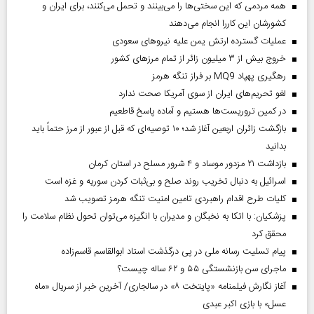
همه مردمی که این سختی‌ها را می‌بینند و تحمل می‌کنند، برای ایران و
کشورشان این کاررا انجام می‌دهند
عملیات گسترده ارتش یمن علیه نیروهای سعودی
خروج بیش از ۳ میلیون زائر از تمام مرز‌های کشور
رهگیری پهپاد MQ9 بر فراز تنگه هرمز
لغو تحریم‌های ایران از سوی آمریکا صحت ندارد
در کمین تروریست‌ها هستیم و آماده پاسخ قاطعیم
بازگشت زائران اربعین آغاز شد؛ ۱۰ توصیه‌ای که قبل از عبور از مرز حتماً باید
بدانید
بازداشت ۲۱ مزدور موساد و ۴ شرور مسلح در استان کرمان
اسرائیل به دنبال تخریب روند صلح و بی‌ثبات کردن سوریه و غزه است
کلیات طرح اقدام راهبردی تامین امنیت تنگه هرمز تصویب شد
پزشکیان: با اتکا به نخبگان و مدیران با انگیزه می‌توان تحول نظام سلامت را
محقق کرد
پیام تسلیت رسانه ملی در پی درگذشت استاد ابوالقاسم قاسم‌زاده
ماجرای سن بازنشستگی ۵۵ و ۶۲ ساله چیست؟
آغاز نگارش فیلمنامه «پایتخت ۸» در سالجاری/ آخرین خبر از سریال «ماه
عسل» با بازی اکبر عبدی