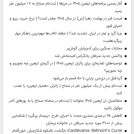
آغاز رسمی برنامه‌های اربعین ۱۴۰۵ در مرز‌ها | ثبت‌نام سماح به ۱.۷ میلیون نفر
رسید
قیمت قبر در بهشت زهرا (س) در سال ۱۴۰۵ چقدر است؟ | نرخ خرید، رزرو و
احیای قبور
چرا گرد و غبار در ایران تشدید شد؟ | حقابه تالاب‌ها مهم‌ترین راهکار مهار
ریزگردهاست
مجازات سنگین برای آدم‌ربایان گوش‌بر
واکسن جدید سرطان پانکراس امیدبخش شد
توصیه‌های تغذیه‌ای برای زائران اربعین ۱۴۰۵ | در گرمای اربعین چه بخوریم و
چه نخوریم؟
گره قتل در دی‌جی پارتی با ۵۰ قسم باز می‌شود
ثبت‌نام بیش از یک میلیون نفر در سماح | زائران «همیار اربعین» را نصب
کنند
متقاضیان ارز اربعین ۱۴۰۵ بخوانند | ثبت‌نام در سامانه سماح را به روز‌های آخر
موکول نکنید
کاهش ۲۵ درصدی بستری مجدد با اجرای طرح «پرستار پیگیر» | شناسایی
بیش از ۳۰۰۰ مورد جدید سرطان در خانواده بیماران
Castlevania: Belmont’s Curse؛ بازگشت باشکوه شکارچیان خون‌آشام