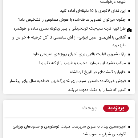
نتیجه درخواست
این غذای لاکچری را ۱۵ دقیقه‌ای آماده کنید
چگونه می‌توان تصاویر ساخته‌شده با هوش مصنوعی را تشخیص داد؟
طرز تهیه تارت فلپ‌جک توت‌فرنگی با پنیر ریکوتا؛ دسری ساده و خوشمزه
آشنایی با آش‌های اصیل ایرانی؛ از آش عباسعلی تا آش ترخینه + خواص و
طرز تهیه
پارک شیرین قابلیت‌ بالایی برای اجرای پروژهای تفریحی دارد
مراقب باشید این بیماری عجیب و غریب را از کنه نگیرید!
خاوران؛ گمشده‌ای در تاریخ کرمانشاه
فروش خیره‌کننده داستان اسباب‌بازی ۵؛ بزرگ‌ترین افتتاحیه سال برای پیکسار
کتابی که شما را به مکث دعوت می‌کند
پربازدید
پربحث
امیرحسین بهداد به عنوان سرپرست هیئت کوهنوردی و صعودهای ورزشی
آذربایجان شرقی منصوب شد