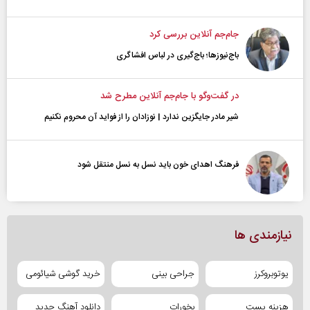
جام‌جم آنلاین بررسی کرد
باج‌نیوزها؛ باج‌گیری در لباس افشاگری
در گفت‌و‌گو با جام‌جم آنلاین مطرح شد
شیر مادر جایگزین ندارد | نوزادان را از فواید آن محروم نکنیم
فرهنگ اهدای خون باید نسل به نسل منتقل شود
نیازمندی ها
یوتوبروکرز
جراحی بینی
خرید گوشی شیائومی
هزینه پست
بخورات
دانلود آهنگ جدید