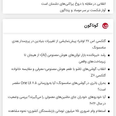
انقلابی در مقابله با دروغ پراکنی‌های دشمنان است
آوار شکست بر سر موساد و پنتاگون
گوناگون
گلکسی اس ۲۷ اولترا؛ پیش‌نمایشی از تغییرات بنیادین در پرچمدار بعدی
سامسونگ
رشد خیره‌کننده بازار توکن‌های هوش مصنوعی (AI)؛ از هیجان تا
زیرساخت‌های واقعی
انقلاب گوشی‌های تاشو‌ با طعم هوش مصنوعی؛ معرفی و مقایسه خانواده
گلکسی Z۸
بحران باتری در گوشی‌های سامسونگ؛ آیا به‌روزرسانی One UI ۸.۵ مقصر
است؟
آیا خودروهای خودران جای ماشین‌های معمولی را می‌گیرند؟ بررسی وضعیت
در سال ۲۰۲۶
استعلام وام ضروری ۷۵ میلیون تومانی بازنشستگان کشوری؛ نحوه مشاهده