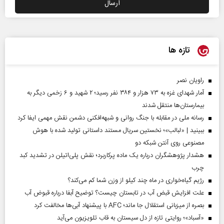
تازه ها
راویان نصر
آمار شهدای غزه به ۷۳ هزار و ۳۸۴ نفر رسید؛ ۲ شهید و ۶ زخمی دیگر به
بیمارستان‌ها منتقل شدند
رسانه ملی در مقابله با جنگ روانی و شبهه‌افکنی دشمن نقش مهمی ایفا کرد
ببینید | «لبالب»؛ نخستین سریال مستند داستانی تولید شده با هوش
مصنوعی روی آنتن شبکه دو
هشدار پژوهشگران درباره یک ماده پرکاربرد؛ نقش پلی‌اتیلن در تشدید کبد
چرب
رژیم گیاه‌خواری در ماه چند کیلو از وزن شما کم می‌کند؟
علت افزایش قبض آب در تابستان چیست؟ توضیح آبفا درباره قبوض آب
بصره از میزبانی استقلال جا ماند؛ AFC با پیشنهاد آبی‌ها مخالفت کرد
«آسباد»؛ روایتی تازه از دل سیستان به قاب تلویزیون می‌آید