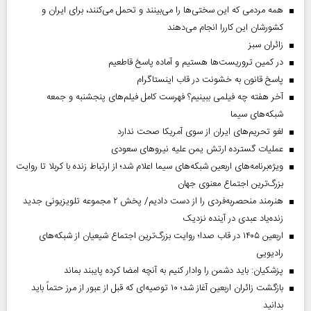
همه مردمی که این سختی‌ها را می‌بینند و تحمل می‌کنند، برای ایران و
کشورشان این کاررا انجام می‌دهند
‌زائران سبز
در کمین تروریست‌ها هستیم و آماده پاسخ قاطعیم
پاسخ قانون به خشونت در قاب اینستاگرام
آخر هفته چه فیلمی ببینیم؟ فهرست کامل فیلم‌های پنجشنبه و جمعه
شبکه‌های سیما
لغو تحریم‌های ایران از سوی آمریکا صحت ندارد
عملیات گسترده ارتش یمن علیه نیروهای سعودی
ویژه‌برنامه‌های اربعین شبکه‌های سیما اعلام شد؛ از ارتباط زنده با کربلا تا روایت
بزرگ‌ترین اجتماع معنوی جهان
هنرمند منحصر‌به‌فردی را از دست دادیم/ پخش ۲ مجموعه تلویزیونی جدید
زنده‌یاد عبدی در آینده نزدیک
اربعین ۱۴۰۵ در قاب صدا؛ روایت بزرگ‌ترین اجتماع شیعیان از شبکه‌های
رادیویی
پزشکیان: باید دشمن را وادار کنیم به آنچه امضا کرده پایبند بماند
بازگشت زائران اربعین آغاز شد؛ ۱۰ توصیه‌ای که قبل از عبور از مرز حتماً باید
بدانید