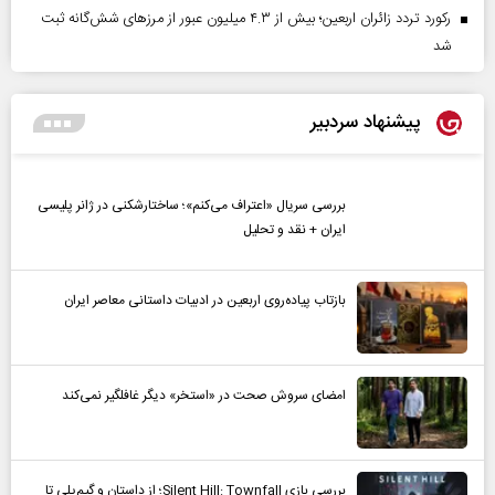
رکورد تردد زائران اربعین؛ بیش از ۴.۳ میلیون عبور از مرزهای شش‌گانه ثبت
شد
پیشنهاد سردبیر
بررسی سریال «اعتراف می‌کنم»؛ ساختارشکنی در ژانر پلیسی
ایران + نقد و تحلیل
بازتاب پیاده‌روی اربعین در ادبیات داستانی معاصر ایران
امضای سروش صحت در «استخر» دیگر غافلگیر نمی‌کند
بررسی بازی Silent Hill: Townfall؛ از داستان و گیم‌پلی تا