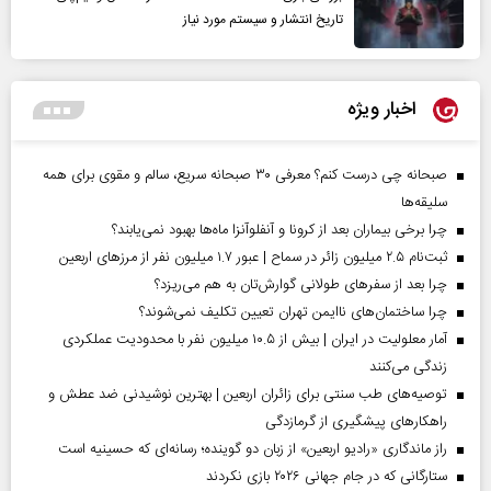
تاریخ انتشار و سیستم مورد نیاز
اخبار ویژه
صبحانه چی درست کنم؟ معرفی ۳۰ صبحانه سریع، سالم و مقوی برای همه
سلیقه‌ها
چرا برخی بیماران بعد از کرونا و آنفلوآنزا ماه‌ها بهبود نمی‌یابند؟
ثبت‌نام ۲.۵ میلیون زائر در سماح | عبور ۱.۷ میلیون نفر از مرز‌های اربعین
چرا بعد از سفرهای طولانی گوارش‌تان به هم می‌ریزد؟
چرا ساختمان‌های ناایمن تهران تعیین تکلیف نمی‌شوند؟
آمار معلولیت در ایران | بیش از ۱۰.۵ میلیون نفر با محدودیت عملکردی
زندگی می‌کنند
توصیه‌های طب سنتی برای زائران اربعین | بهترین نوشیدنی ضد عطش و
راهکارهای پیشگیری از گرمازدگی
راز ماندگاری «رادیو اربعین» از زبان دو گوینده؛ رسانه‌ای که حسینیه است
ستارگانی که در جام جهانی ۲۰۲۶ بازی نکردند