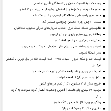
پرداخت مابه‌التفاوت حقوق بازنشستگان تأمین اجتماعی
دمای ۵۰ درجه در خوزستان | احتمال بارش‌های سیل‌آسا در ۳ استان
مسیر‌های راهپیمایی جاماندگان اربعین در البرز اعلام شد
ببینید | «چهل روز » محسن چاووشی منتشر شد
نظرسنجی شبکه تماشا برای انتخاب سریال‌های شرقی محبوب مخاطبان
رسانه‌های برون‌مرزی راویان جهانی اربعین
باج‌نیوزها؛ باج‌گیری در لباس افشاگری
تعرض به زیرساخت‌های ایران، بنای هژمونی آمریکا را فرو می‌ریزد
سپر آمریکا نشوید
قیمت طلا و سکه امروز ۱۱ مرداد ۱۴۰۵ | افت قیمت طلا در بازار تهران با کاهش
نرخ ارز
آمریکا ماجراجویی کند پاسخ مقتضی دریافت خواهد کرد
عشق به حسین (ع) تا لحظه شهادت
خروج بیش از ۳ میلیون زائر از تمام مرز‌های کشور
سهمیه ۶۰ لیتری پابرجاست | آخرین وضعیت اتصال کارت سوخت به کارت
بانکی
رهگیری پهپاد MQ9 بر فراز تنگه هرمز
درگیری مرگبار ۲ پسرخاله در پارک