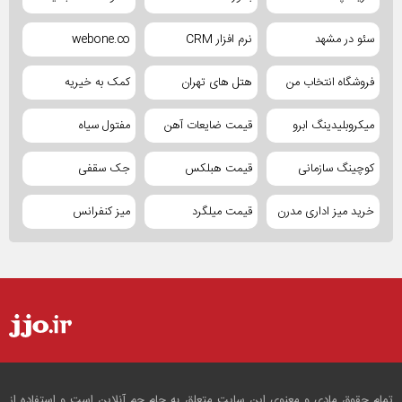
سئو در مشهد
نرم افزار CRM
webone.co
فروشگاه انتخاب من
هتل های تهران
کمک به خیریه
میکروبلیدینگ ابرو
قیمت ضایعات آهن
مفتول سیاه
کوچینگ سازمانی
قیمت هبلکس
جک سقفی
خرید میز اداری مدرن
قیمت میلگرد
میز کنفرانس
تمام حقوق مادی و معنوی این سایت متعلق به جام جم آنلاین است و استفاده از