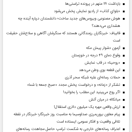
بازداشت ۲۸ متهم در پرونده تراستی‌ها
«بلواي کذاب» از رادیو نمایش پخش می‌شود
هوش مصنوعی ویروس‌های جدید ساخت؛ دانشمندان درباره آینده چه
هشداری می‌دهند؟
قالیباف: خبرنگاران رزمندگانی هستند که سنگرشان آگاهی و سلاح‌شان حقیقت
است
آزمون دشوار پیمان مکه
وقوع دمای ۴۹ درجه در خوزستان
«روحینا» در قاب نمایش
این قطعه بوی وطن می‌دهد
حملات رسانه‌ای علیه شبکه سحر آذری
تشکر از «زمانه» و درخواست پخش مجدد «صبح جمعه با شما»
اگر روح می‌بینید این مطلب را بخوانید!
میانکاله در میان آتش
ارزش واقعی مهره یک میلیون دلاری استقلال!
پیام معاون برون‌مرزی صداوسیما به مناسبت روز خبرنگار؛ خبرنگار در نقطه
تلاقی واقعیت و افکار عمومی ایستاده است
اعتراف رسانه‌های خارجی به شکست ترامپ حاصل مجاهدت رسانه‌های