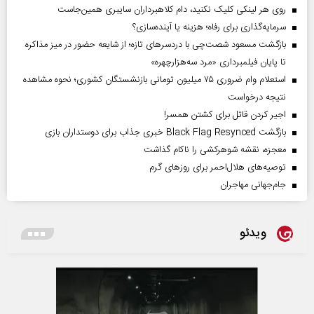
روی هر لینکی کلیک نکنید، دام کلاهبرداران سایبری همین‌جاست
سرمایه‌گذاری برای رفاه؛ هزینه یا آینده‌سازی؟
بازگشت مسعود شصت‌چی با دردسر‌های تازه؛ از شایعه حضور در میز مذاکره
تا پایان فیلمبرداری «مرد سه‌هزارچهره»
استعلام وام ضروری ۷۵ میلیون تومانی بازنشستگان کشوری؛ نحوه مشاهده
نتیجه درخواست
اجیر کردن قاتل برای کشتن همسر!
بازگشت Black Flag Resynced خبری جذاب برای دوستداران بازی
معجزه، نقشه شوهرکشی را ناکام گذاشت
توصیه‌های هلال‌احمر برای روز‌های گرم
جام‌جهانی مهاجران
ویدئو