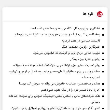
تازه ها
قشقاوی: چارچوب کلی تفاهم با عمان مشخص شده است
پنطیکاستی، کاریزماتیک و جنبش حواریون جدید: تبارشناسی، باور‌ها و
کاربست سیاسی در عصر ترامپ
خبرنگاران؛ راویان حقیقت جنگ
ترکیب طلایی برنج، لوبیا و گوشت که فراموش نمی‌شود
بهترین هدیه روز خبرنگار
پیام تسلیت معاون وزیر ارشاد در پی درگذشت استاد ابوالقاسم قاسم‌زاده
هشدار پلیس برای مسافران شمال؛ مسیر جنوب به شمال چالوس و تهران–
شمال بسته شد
هشدار متخصصان؛ هپاتیت خاموش می‌تواند به سرطان کبد برسد!
اجازه ایجاد مسیر دوم را در تنگه هرمز نمی‌دهیم
هک شرکت‌های مالی با تماس تلفنی؛ فیشینگ صوتی برای سرقت اطلاعات
حساس
نقض آتش‌بس در لبنان؛ حمله توپخانه‌ای و پهپادی اسرائیل به چند شهرک