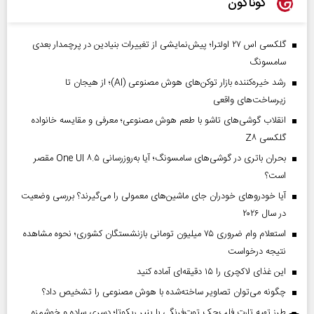
گوناگون
گلکسی اس ۲۷ اولترا؛ پیش‌نمایشی از تغییرات بنیادین در پرچمدار بعدی
سامسونگ
رشد خیره‌کننده بازار توکن‌های هوش مصنوعی (AI)؛ از هیجان تا
زیرساخت‌های واقعی
انقلاب گوشی‌های تاشو‌ با طعم هوش مصنوعی؛ معرفی و مقایسه خانواده
گلکسی Z۸
بحران باتری در گوشی‌های سامسونگ؛ آیا به‌روزرسانی One UI ۸.۵ مقصر
است؟
آیا خودروهای خودران جای ماشین‌های معمولی را می‌گیرند؟ بررسی وضعیت
در سال ۲۰۲۶
استعلام وام ضروری ۷۵ میلیون تومانی بازنشستگان کشوری؛ نحوه مشاهده
نتیجه درخواست
این غذای لاکچری را ۱۵ دقیقه‌ای آماده کنید
چگونه می‌توان تصاویر ساخته‌شده با هوش مصنوعی را تشخیص داد؟
طرز تهیه تارت فلپ‌جک توت‌فرنگی با پنیر ریکوتا؛ دسری ساده و خوشمزه