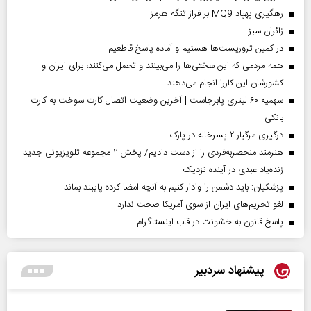
رهگیری پهپاد MQ9 بر فراز تنگه هرمز
‌زائران سبز
در کمین تروریست‌ها هستیم و آماده پاسخ قاطعیم
همه مردمی که این سختی‌ها را می‌بینند و تحمل می‌کنند، برای ایران و
کشورشان این کاررا انجام می‌دهند
سهمیه ۶۰ لیتری پابرجاست | آخرین وضعیت اتصال کارت سوخت به کارت
بانکی
درگیری مرگبار ۲ پسرخاله در پارک
هنرمند منحصر‌به‌فردی را از دست دادیم/ پخش ۲ مجموعه تلویزیونی جدید
زنده‌یاد عبدی در آینده نزدیک
پزشکیان: باید دشمن را وادار کنیم به آنچه امضا کرده پایبند بماند
لغو تحریم‌های ایران از سوی آمریکا صحت ندارد
پاسخ قانون به خشونت در قاب اینستاگرام
پیشنهاد سردبیر