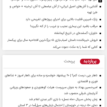
آشنایی با آش‌های اصیل ایرانی؛ از آش عباسعلی تا آش ترخینه + خواص و
طرز تهیه
پارک شیرین قابلیت‌ بالایی برای اجرای پروژهای تفریحی دارد
مراقب باشید این بیماری عجیب و غریب را از کنه نگیرید!
خاوران؛ گمشده‌ای در تاریخ کرمانشاه
فروش خیره‌کننده داستان اسباب‌بازی ۵؛ بزرگ‌ترین افتتاحیه سال برای پیکسار
کتابی که شما را به مکث دعوت می‌کند
پربازدید
پربحث
ناهار چی درست کنم؟ | ۲۰ پیشنهاد خوشمزه و ساده برای ناهار امروز + غذاهای
فوری و اقتصادی
امیرحسین بهداد به عنوان سرپرست هیئت کوهنوردی و صعودهای ورزشی
آذربایجان شرقی منصوب شد
زمان پخش سریال «ماه عسل» با بازی اکبر عبدی اعلام شد
دمای ۵۰ درجه در خوزستان | احتمال بارش‌های سیل‌آسا در ۳ استان