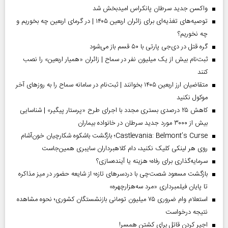
واکسن جدید سرطان پانکراس امیدبخش شد
توصیه‌های تغذیه‌ای برای زائران اربعین ۱۴۰۵ | در گرمای اربعین چه بخوریم و
چه نخوریم؟
گره قتل در دی‌جی پارتی با ۵۰ قسم باز می‌شود
ثبت‌نام بیش از یک میلیون نفر در سماح | زائران «همیار اربعین» را نصب
کنند
متقاضیان ارز اربعین ۱۴۰۵ بخوانند | ثبت‌نام در سامانه سماح را به روز‌های آخر
موکول نکنید
کاهش ۲۵ درصدی بستری مجدد با اجرای طرح «پرستار پیگیر» | شناسایی
بیش از ۳۰۰۰ مورد جدید سرطان در خانواده بیماران
Castlevania: Belmont’s Curse؛ بازگشت باشکوه شکارچیان خون‌آشام
روی هر لینکی کلیک نکنید، دام کلاهبرداران سایبری همین‌جاست
سرمایه‌گذاری برای رفاه؛ هزینه یا آینده‌سازی؟
بازگشت مسعود شصت‌چی با دردسر‌های تازه؛ از شایعه حضور در میز مذاکره
تا پایان فیلمبرداری «مرد سه‌هزارچهره»
استعلام وام ضروری ۷۵ میلیون تومانی بازنشستگان کشوری؛ نحوه مشاهده
نتیجه درخواست
اجیر کردن قاتل برای کشتن همسر!