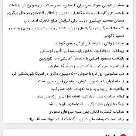
هشدار نارنجی هواشناسی برای ۴ استان؛ خطر سیلاب و رعدوبرق در ارتفاعات
با همراهی کارشناسان، دانشگاهیان، مدیران و فعالان اقتصادی در حال پیگیری
مسائل هستیم/پیگیری دولت برای افزایش مبلغ کالابرگ ادامه دارد
۳ تصادف مرگبار در بزرگراه‌های تهران؛ هشدار پلیس درباره بی‌توجهی و تغییر
مسیر ناگهانی
ببینید | وقتی ستاره‌ها قبل از گل جشن گرفتند!
پرداخت مابه‌التفاوت حقوق بازنشستگان تأمین اجتماعی
بازگشت مسعود اطیابی با «نسخهٔ آزمایشی» به تلویزیون
ابراهیم حاتمی کیا با خاکستر سبز در شبکه نمایش
مرد عنکبوتی: روز تازه با فروش ۵۰۰ میلیون دلاری در آمریکا رکوردشکنی کرد
فاصله ایران با پیشرو‌ان هوش مصنوعی قابل جبران است
واقعیت‌ها را بپذیرید و به تعهدات خود عمل کنید
اعلام جزئیات ثبت ادعا، تهیه نقشه UTM و ارائه مادر سند
جنگ با ایران شاید یکی از اشتباه‌های تاریخی باشد
عملیات گسترده ارتش یمن علیه نیروهای سعودی
پیام تسلیت رسانه ملی در پی درگذشت استاد ابوالقاسم قاسم‌زاده