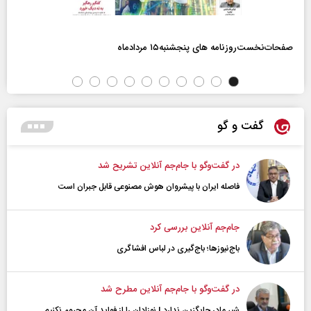
صفحات‌نخست‌روزنامه ها‌ی پنجشنبه‌۱۵ مردادماه
گفت و گو
در گفت‌و‌گو با جام‌جم آنلاین تشریح شد
فاصله ایران با پیشرو‌ان هوش مصنوعی قابل جبران است
جام‌جم آنلاین بررسی کرد
باج‌نیوزها؛ باج‌گیری در لباس افشاگری
در گفت‌و‌گو با جام‌جم آنلاین مطرح شد
شیر مادر جایگزین ندارد | نوزادان را از فواید آن محروم نکنیم