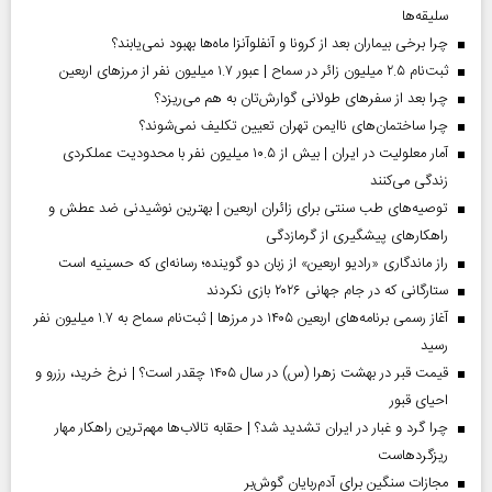
سلیقه‌ها
چرا برخی بیماران بعد از کرونا و آنفلوآنزا ماه‌ها بهبود نمی‌یابند؟
ثبت‌نام ۲.۵ میلیون زائر در سماح | عبور ۱.۷ میلیون نفر از مرز‌های اربعین
چرا بعد از سفرهای طولانی گوارش‌تان به هم می‌ریزد؟
چرا ساختمان‌های ناایمن تهران تعیین تکلیف نمی‌شوند؟
آمار معلولیت در ایران | بیش از ۱۰.۵ میلیون نفر با محدودیت عملکردی
زندگی می‌کنند
توصیه‌های طب سنتی برای زائران اربعین | بهترین نوشیدنی ضد عطش و
راهکارهای پیشگیری از گرمازدگی
راز ماندگاری «رادیو اربعین» از زبان دو گوینده؛ رسانه‌ای که حسینیه است
ستارگانی که در جام جهانی ۲۰۲۶ بازی نکردند
آغاز رسمی برنامه‌های اربعین ۱۴۰۵ در مرز‌ها | ثبت‌نام سماح به ۱.۷ میلیون نفر
رسید
قیمت قبر در بهشت زهرا (س) در سال ۱۴۰۵ چقدر است؟ | نرخ خرید، رزرو و
احیای قبور
چرا گرد و غبار در ایران تشدید شد؟ | حقابه تالاب‌ها مهم‌ترین راهکار مهار
ریزگردهاست
مجازات سنگین برای آدم‌ربایان گوش‌بر