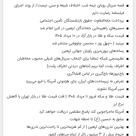
قصه سریال رویای نیمه شب اختلاف شیعه و سنی نیست/ از روند اجرای
فیلمنامه رضایت دارم
پرداخت مابه‌التفاوت حقوق بازنشستگان تأمین اجتماعی
مسیر‌های راهپیمایی جاماندگان اربعین در البرز اعلام شد
قیمت سکه و طلا در بازار آزاد در ۱۰ مرداد ۱۴۰۵
ببینید | «چهل روز » محسن چاووشی منتشر شد
رسانه‌های برون‌مرزی راویان جهانی اربعین
نظرسنجی شبکه تماشا برای انتخاب سریال‌های شرقی محبوب مخاطبان
اطراف رشت کجا بریم (جاهای دیدنی اطراف رشت)
باج‌نیوزها؛ باج‌گیری در لباس افشاگری
تعرض به زیرساخت‌های ایران، بنای هژمونی آمریکا را فرو می‌ریزد
سپر آمریکا نشوید
قیمت طلا و سکه امروز ۱۱ مرداد ۱۴۰۵ | افت قیمت طلا در بازار تهران با کاهش
نرخ ارز
آمریکا ماجراجویی کند پاسخ مقتضی دریافت خواهد کرد
عشق به حسین (ع) تا لحظه شهادت
بهترین نذری‌های اربعین | از کم هزینه‌ترین تا راحت‌ترین نذری‌ها
خروج بیش از ۳ میلیون زائر از تمام مرز‌های کشور