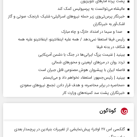
پشت پرده آمارهای تلویزیون
عالیشاه می‌توانست به پرسپولیس کمک کند
خبرنگار پرس‌تی‌وی زیر حمله نیروهای اسرائیلی؛ شلیک نارنجک صوتی و گاز
اشک‌آور به خبرنگاران
صدا و سیما در امتداد خارگ و چاه مبارک
رئیس فیفا استعفا نمی‌دهد / همه علیه اینفانتینو، اینفانتینو علیه همه
شکاف در بدنه فیفا
ببینید | غنیمت بزرگ ایرانی‌ها در جنگ با دشمن آمریکایی
تردد روان در مرزهای اربعینی و محورهای شمالی
فاصله ایران با پیشرو‌ان هوش مصنوعی قابل جبران است
ببینید | رئیس‌جمهور: استعفاء نخواهم داد و می‌ایستم
«محاصره در برابر محاصره» و هدف قرار دادن تجمع نیروهای سعودی
خبرنگاران پشت سد کمیته‌های وزارت کار
گوناگون
گلکسی اس ۲۷ اولترا؛ پیش‌نمایشی از تغییرات بنیادین در پرچمدار بعدی
سامسونگ