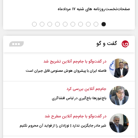
صفحات‌نخست‌روزنامه ها‌ی شنبه ۱۷ مردادماه
گفت و گو
در گفت‌و‌گو با جام‌جم آنلاین تشریح شد
فاصله ایران با پیشرو‌ان هوش مصنوعی قابل جبران است
جام‌جم آنلاین بررسی کرد
باج‌نیوزها؛ باج‌گیری در لباس افشاگری
در گفت‌و‌گو با جام‌جم آنلاین مطرح شد
شیر مادر جایگزین ندارد | نوزادان را از فواید آن محروم نکنیم