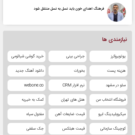
فرهنگ اهدای خون باید نسل به نسل منتقل شود
نیازمندی ها
یوتوبروکرز
جراحی بینی
خرید گوشی شیائومی
هزینه پست
بخورات
دانلود آهنگ جدید
سئو در مشهد
نرم افزار CRM
webone.co
فروشگاه انتخاب من
هتل های تهران
کمک به خیریه
میکروبلیدینگ ابرو
قیمت ضایعات آهن
مفتول سیاه
کوچینگ سازمانی
قیمت هبلکس
جک سقفی