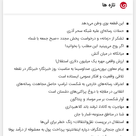
تازه ها
این قطعه بوی وطن می‌دهد
حملات رسانه‌ای علیه شبکه سحر آذری
تشکر از «زمانه» و درخواست پخش مجدد «صبح جمعه با شما»
اگر روح می‌بینید این مطلب را بخوانید!
میانکاله در میان آتش
ارزش واقعی مهره یک میلیون دلاری استقلال!
پیام معاون برون‌مرزی صداوسیما به مناسبت روز خبرنگار؛ خبرنگار در نقطه
تلاقی واقعیت و افکار عمومی ایستاده است
اعتراف رسانه‌های خارجی به شکست ترامپ حاصل مجاهدت رسانه‌های
انقلابی در مقابله با دروغ پراکنی‌های دشمنان است
آوار شکست بر سر موساد و پنتاگون
مهاجرت به کانادا، ترفند باند کلاهبرداری
شنا در مناطق ممنوعه؛ قمار با جان
استقلال در بن‌بست نقل‌وانتقالات؛ زنگ خطر برای آبی‌ها
ادعای جنجالی تلگراف درباره اینفانتینو؛ پرداخت پول به معشوقه از درآمد یوفا