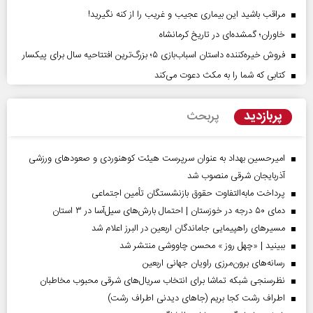
مراقب باشید این بیماری عجیب و غریب را از کنه نگیرید!
خاوران؛ گمشده‌ای در تاریخ کرمانشاه
فروش خیره‌کننده داستان اسباب‌بازی ۵؛ بزرگ‌ترین افتتاحیه سال برای پیکسار
کتابی که شما را به مکث دعوت می‌کند
پربازدید
پربحث
امیرحسین بهداد به عنوان سرپرست هیئت کوهنوردی و صعودهای ورزشی
آذربایجان شرقی منصوب شد
پرداخت مابه‌التفاوت حقوق بازنشستگان تأمین اجتماعی
دمای ۵۰ درجه در خوزستان | احتمال بارش‌های سیل‌آسا در ۳ استان
مسیر‌های راهپیمایی جاماندگان اربعین در البرز اعلام شد
ببینید | «چهل روز » محسن چاووشی منتشر شد
رسانه‌های برون‌مرزی راویان جهانی اربعین
نظرسنجی شبکه تماشا برای انتخاب سریال‌های شرقی محبوب مخاطبان
اطراف رشت کجا بریم (جاهای دیدنی اطراف رشت)