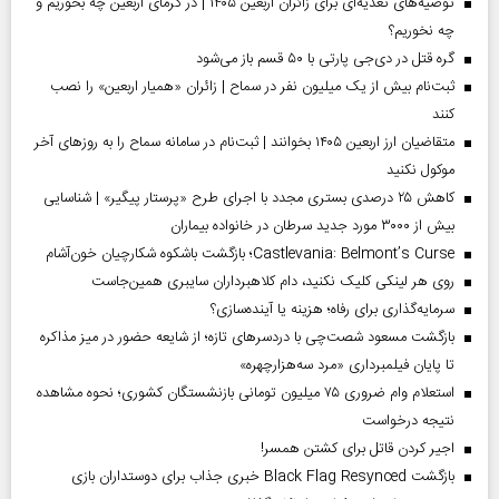
توصیه‌های تغذیه‌ای برای زائران اربعین ۱۴۰۵ | در گرمای اربعین چه بخوریم و
چه نخوریم؟
گره قتل در دی‌جی پارتی با ۵۰ قسم باز می‌شود
ثبت‌نام بیش از یک میلیون نفر در سماح | زائران «همیار اربعین» را نصب
کنند
متقاضیان ارز اربعین ۱۴۰۵ بخوانند | ثبت‌نام در سامانه سماح را به روز‌های آخر
موکول نکنید
کاهش ۲۵ درصدی بستری مجدد با اجرای طرح «پرستار پیگیر» | شناسایی
بیش از ۳۰۰۰ مورد جدید سرطان در خانواده بیماران
Castlevania: Belmont’s Curse؛ بازگشت باشکوه شکارچیان خون‌آشام
روی هر لینکی کلیک نکنید، دام کلاهبرداران سایبری همین‌جاست
سرمایه‌گذاری برای رفاه؛ هزینه یا آینده‌سازی؟
بازگشت مسعود شصت‌چی با دردسر‌های تازه؛ از شایعه حضور در میز مذاکره
تا پایان فیلمبرداری «مرد سه‌هزارچهره»
استعلام وام ضروری ۷۵ میلیون تومانی بازنشستگان کشوری؛ نحوه مشاهده
نتیجه درخواست
اجیر کردن قاتل برای کشتن همسر!
بازگشت Black Flag Resynced خبری جذاب برای دوستداران بازی