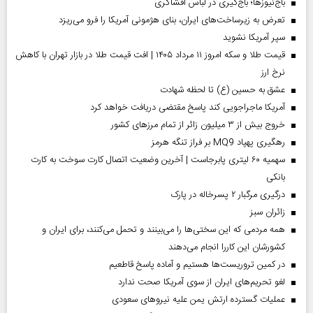
باج‌نیوزها؛ باج‌گیری در لباس افشاگری
تعرض به زیرساخت‌های ایران، بنای هژمونی آمریکا را فرو می‌ریزد
سپر آمریکا نشوید
قیمت طلا و سکه امروز ۱۱ مرداد ۱۴۰۵ | افت قیمت طلا در بازار تهران با کاهش
نرخ ارز
عشق به حسین (ع) تا لحظه شهادت
آمریکا ماجراجویی کند پاسخ مقتضی دریافت خواهد کرد
خروج بیش از ۳ میلیون زائر از تمام مرز‌های کشور
رهگیری پهپاد MQ9 بر فراز تنگه هرمز
سهمیه ۶۰ لیتری پابرجاست | آخرین وضعیت اتصال کارت سوخت به کارت
بانکی
درگیری مرگبار ۲ پسرخاله در پارک
‌زائران سبز
همه مردمی که این سختی‌ها را می‌بینند و تحمل می‌کنند، برای ایران و
کشورشان این کاررا انجام می‌دهند
در کمین تروریست‌ها هستیم و آماده پاسخ قاطعیم
لغو تحریم‌های ایران از سوی آمریکا صحت ندارد
عملیات گسترده ارتش یمن علیه نیروهای سعودی