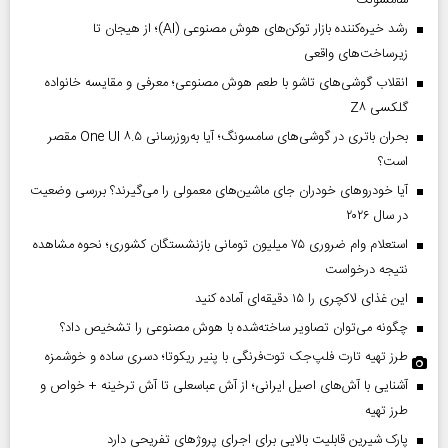
رشد خیره‌کننده بازار توکن‌های هوش مصنوعی (AI)؛ از هیجان تا
زیرساخت‌های واقعی
انقلاب گوشی‌های تاشو‌ با طعم هوش مصنوعی؛ معرفی و مقایسه خانواده
گلکسی Z۸
بحران باتری در گوشی‌های سامسونگ؛ آیا به‌روزرسانی One UI ۸.۵ مقصر
است؟
آیا خودروهای خودران جای ماشین‌های معمولی را می‌گیرند؟ بررسی وضعیت
در سال ۲۰۲۶
استعلام وام ضروری ۷۵ میلیون تومانی بازنشستگان کشوری؛ نحوه مشاهده
نتیجه درخواست
این غذای لاکچری را ۱۵ دقیقه‌ای آماده کنید
چگونه می‌توان تصاویر ساخته‌شده با هوش مصنوعی را تشخیص داد؟
طرز تهیه تارت فلپ‌جک توت‌فرنگی با پنیر ریکوتا؛ دسری ساده و خوشمزه
آشنایی با آش‌های اصیل ایرانی؛ از آش عباسعلی تا آش ترخینه + خواص و
طرز تهیه
پارک شیرین قابلیت‌ بالایی برای اجرای پروژهای تفریحی دارد