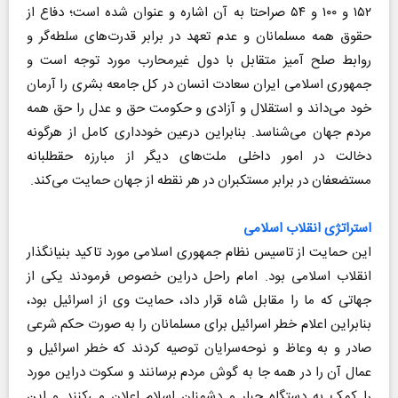
۱۵۲ و ۱۰۰ و ۵۴ صراحتا به آن اشاره و عنوان شده است؛ دفاع‏ از
حقوق‏ همه‏ مسلمانان‏ و عدم‏ تعهد در برابر قدرت‏‌های سلطه‏‌گر و
روابط صلح آمیز متقابل‏ با دول‏ غیرمحارب‏ مورد توجه است و
جمهوری‏ اسلامی‏ ایران‏ سعادت‏ انسان‏ در کل‏ جامعه‏ بشری‏ را آرمان‏
خود می‌داند و استقلال‏ و آزادی‏ و حکومت‏ حق‏ و عدل‏ را حق همه‏
مردم‏ جهان‏ می‌شناسد. بنابراین‏ درعین‏ خودداری‏ کامل‏ از هرگونه
دخالت‏ در امور داخلی‏ ملت‌های‏ دیگر از مبارزه‏ حق‏طلبانه‏
مستضعفان‏ در برابر مستکبران‏ در هر نقطه‏ از جهان‏ حمایت‏ می‌کند.
استراتژی انقلاب اسلامی
این حمایت از تاسیس نظام جمهوری اسلامی مورد تاکید بنیانگذار
انقلاب اسلامی بود. امام راحل دراین خصوص فرمودند یکی از
جهاتی که ما را مقابل شاه قرار داد، حمایت وی از اسرائیل بود،
بنابراین اعلام خطر اسرائیل براى مسلمانان را به صورت حکم شرعى
صادر و به وعاظ و نوحه‌سرایان توصیه کردند که خطر اسرائیل و
عمال آن را در همه جا به گوش مردم برسانند و سکوت دراین مورد
را کمک به دستگاه جبار و دشمنان اسلام اعلان مى‌کنند و این