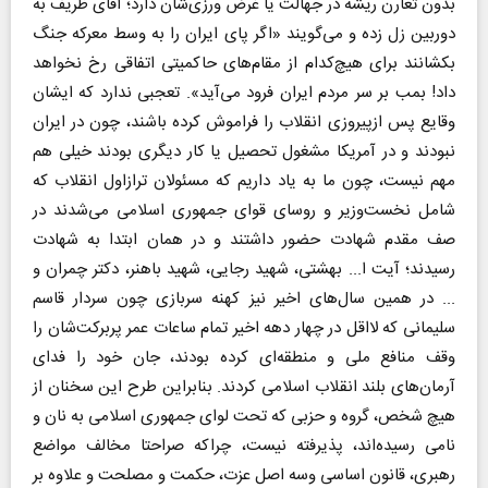
بدون تعارن ریشه در جهالت یا غرض ورزی‌شان دارد؛ آقای ظریف به
دوربین زل زده و می‌گویند «اگر پای ایران را به وسط معرکه جنگ
بکشانند برای هیچ‌کدام از مقام‌های حاکمیتی اتفاقی رخ نخواهد
داد! بمب بر سر مردم ایران فرود می‌آید». تعجبی ندارد که ایشان
وقایع پس ازپیروزی انقلاب را فراموش کرده باشند، چون در ایران
نبودند و در آمریکا مشغول تحصیل یا کار دیگری بودند خیلی هم
مهم نیست، چون ما به یاد داریم که مسئولان تراز‌اول انقلاب که
شامل نخست‌وزیر و روسای قوای جمهوری اسلامی می‌شدند در
صف مقدم شهادت حضور داشتند و در همان ابتدا به شهادت
رسیدند؛ آیت ا... بهشتی، شهید رجایی، شهید باهنر، دکتر چمران و
... در همین سال‌های اخیر نیز کهنه سربازی چون سردار قاسم
سلیمانی که لااقل در چهار دهه اخیر تمام ساعات عمر پربرکت‌شان را
وقف منافع ملی و منطقه‌ای کرده بودند، جان خود را فدای
آرمان‌های بلند انقلاب اسلامی کردند. بنابراین طرح این سخنان از
هیچ شخص، گروه و حزبی که تحت لوای جمهوری اسلامی به نان و
نامی رسیده‌اند، پذیرفته نیست، چراکه صراحتا مخالف مواضع
رهبری، قانون اساسی وسه اصل عزت، حکمت و مصلحت و علاوه بر