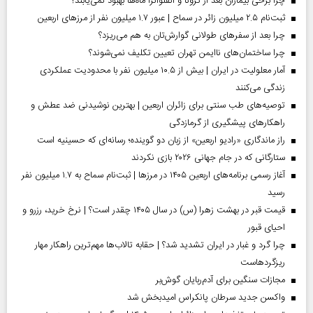
چرا برخی بیماران بعد از کرونا و آنفلوآنزا ماه‌ها بهبود نمی‌یابند؟
ثبت‌نام ۲.۵ میلیون زائر در سماح | عبور ۱.۷ میلیون نفر از مرز‌های اربعین
چرا بعد از سفرهای طولانی گوارش‌تان به هم می‌ریزد؟
چرا ساختمان‌های ناایمن تهران تعیین تکلیف نمی‌شوند؟
آمار معلولیت در ایران | بیش از ۱۰.۵ میلیون نفر با محدودیت عملکردی
زندگی می‌کنند
توصیه‌های طب سنتی برای زائران اربعین | بهترین نوشیدنی ضد عطش و
راهکارهای پیشگیری از گرمازدگی
راز ماندگاری «رادیو اربعین» از زبان دو گوینده؛ رسانه‌ای که حسینیه است
ستارگانی که در جام جهانی ۲۰۲۶ بازی نکردند
آغاز رسمی برنامه‌های اربعین ۱۴۰۵ در مرز‌ها | ثبت‌نام سماح به ۱.۷ میلیون نفر
رسید
قیمت قبر در بهشت زهرا (س) در سال ۱۴۰۵ چقدر است؟ | نرخ خرید، رزرو و
احیای قبور
چرا گرد و غبار در ایران تشدید شد؟ | حقابه تالاب‌ها مهم‌ترین راهکار مهار
ریزگردهاست
مجازات سنگین برای آدم‌ربایان گوش‌بر
واکسن جدید سرطان پانکراس امیدبخش شد