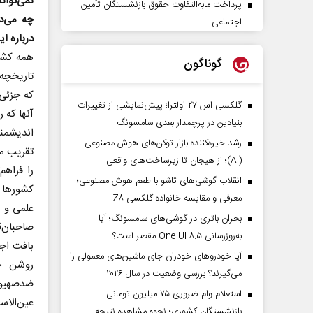
نمی‌توان
پرداخت مابه‌التفاوت حقوق بازنشستگان تأمین
چه می‌د
اجتماعی
درباره ا
همه کشور
گوناگون
تاریخچه 
که جزئی
گلکسی اس ۲۷ اولترا؛ پیش‌نمایشی از تغییرات
آنها که 
بنیادین در پرچمدار بعدی سامسونگ
اندیشمن
رشد خیره‌کننده بازار توکن‌های هوش مصنوعی
تقریب مذ
(AI)؛ از هیجان تا زیرساخت‌های واقعی
را فراه
انقلاب گوشی‌های تاشو‌ با طعم هوش مصنوعی؛
کشورها 
معرفی و مقایسه خانواده گلکسی Z۸
علمی و 
بحران باتری در گوشی‌های سامسونگ؛ آیا
صاحبان‌ق
به‌روزرسانی One UI ۸.۵ مقصر است؟
بافت اج
آیا خودروهای خودران جای ماشین‌های معمولی را
روشن خو
می‌گیرند؟ بررسی وضعیت در سال ۲۰۲۶
استعلام وام ضروری ۷۵ میلیون تومانی
عین‌الاس
بازنشستگان کشوری؛ نحوه مشاهده نتیجه