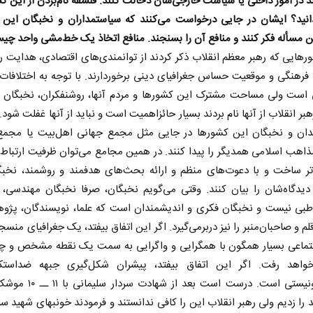
ند در امور داخلی یا سیاست خارجی‌شان دخالت کنند. فلسفه نام‌بردن از این کش
انید؟ ایشان در جایی درخواست می‌کنند که سیاستمداران و نخبگان این 
ین مسأله فکر کنند و منافع آن را بسنجند. منافع اتخاذ یک خط‌مشی واحد چ
هایی که رهبر معظم انقلاب ذکر کردند از توانمندی‌های اقتصادی، هدایت ر
فرهنگی و موقعیت حساس جغرافیای دینی برخوردارند. با توجه‌ به اختلافا
 است ولی مساحت مشترک این کشورها و مردم آنها، روشنفکران، نخبگان و
رهبر انقلاب از آنها نام بردند بسیار حائزاهمیت است و نباید از آنها غفلت شود.
دان و نخبگان این کشورها در جایی مثل مجمع جهانی اهل‌بیت یا مجمع
اهب اسلامی همدیگر را پیدا کنند. در همین مجامع می‌توان ظرفیت ارتباط
م‌تر ساخت و با دعوت‌های منظم و ارائه بحث‌های هدفمند و روشمند، نخبگ
دیدگاه‌شان را بیان کنند. وقتی می‌گویم نخبگان، صرفا نخبگان مهندسی، 
طبی نیست و نخبگان فکری و اندیشمندان است که علما، نویسندگان، پژوه
لم و صاحبان‌منبر را نیز دربرمی‌گیرد. اگر این اتفاق بیفتد، یک جغرافیای منسج
تماعی بسیار همگون با همگرایی و واگرایی به‌ سمت یک نقطه مشخص و چشم
اهد رفت. اگر این اتفاق بیفتد، پیشران شکل‌گیری جبهه ضداستک
ضدصهیونیستی است. درست است بعد از شه
د را زدیم ولی رهبر انقلاب این را کافی ندانستند و فرمودند خونبهای شهید سل