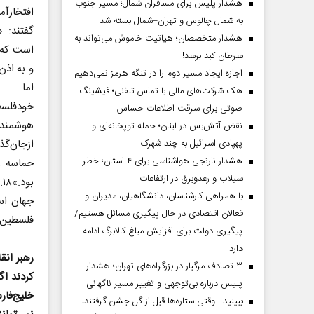
هشدار پلیس برای مسافران شمال؛ مسیر جنوب
افتخارآ
به شمال چالوس و تهران–شمال بسته شد
گفتند: 
هشدار متخصصان؛ هپاتیت خاموش می‌تواند به
است که 
سرطان کبد برسد!
و به اذن
اجازه ایجاد مسیر دوم را در تنگه هرمز نمی‌دهیم
اما 
هک شرکت‌های مالی با تماس تلفنی؛ فیشینگ
خودفلس
صوتی برای سرقت اطلاعات حساس
هوشمند،
نقض آتش‌بس در لبنان؛ حمله توپخانه‌ای و
پهپادی اسرائیل به چند شهرک
ازجان‌گ
هشدار نارنجی هواشناسی برای ۴ استان؛ خطر
حماسه را
سیلاب و رعدوبرق در ارتفاعات
با همراهی کارشناسان، دانشگاهیان، مدیران و
جهان اس
فعالان اقتصادی در حال پیگیری مسائل هستیم/
فلسطین 
پیگیری دولت برای افزایش مبلغ کالابرگ ادامه
دارد
رهبر ان
۳ تصادف مرگبار در بزرگراه‌های تهران؛ هشدار
کردند اگ
پلیس درباره بی‌توجهی و تغییر مسیر ناگهانی
خلیج‌فا
ببینید | وقتی ستاره‌ها قبل از گل جشن گرفتند!