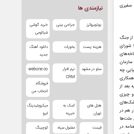
 سفیری
نیازمندی ها
یوتوبروکرز
جراحی بینی
خرید گوشی
شیائومی
 از جنگ
ا شورای
هزینه پست
بخورات
دانلود آهنگ
اخه‌های
جدید
 سازمان
سئو در مشهد
نرم افزار
webone.co
یایی چه
CRM
 همکاری
فروشگاه
 بعد از
انتخاب من
و چیزی
وشک‌های
هتل های
کمک به
میکروبلیدینگ
 هم در
تهران
خیریه
ابرو
ملت‌ها
ی از کشورها در آن عضو هستند. بیش از ۷۰ قطعنامه در
قیمت
مفتول سیاه
کوچینگ