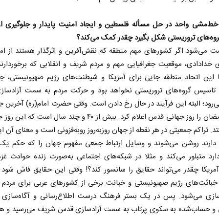
خط‌مشی واحد در حل مسأله فلسطین و ایجاد امنیت پایدار و جلوگیری از
وه‌های تروریستی شکل بگیرد چقدر کمک می‌کند؟
ت می‌شود اگر کشورهای مهم منطقه که نقش‌آفرین و اثرگذار هستند از ام
 خدادادی، موقعیت جغرافیایی مهم و مردم شریف و انقلابی که برخوردارن
ا این اتحاد منطقه جایی برای آمریکا و شیطنت‌های رژیم صهیونیستی، ج
و تاسیس گروه‌های تروریستی نخواهد بود و حرکت مردم به سمت آزادسا
رود؛ البته این فرآیند در حال رخ دادن است. وقتی حضرت امام(ره) آخرین ج
مبارک رمضان را روز جهانی قدس اعلام کرد. بیش از ۴۰ و چند سال است که
نخست روزنامه ها‌ی‌سه‌شنبه ۶ مردادماه
فتد. تراکم جمعیتی در هر نقطه از جهان روزبه‌روز روبه‌فزونی است و معنای آن 
 دارند روشن می‌شوند و وسایل ارتباط جمعی مفهوم جهان را که حکم یک
رد متبلور می‌کند و مثلا در شبکه‌های اجتماعی به‌صورت زنده حوادث غ
صفحات نخست روزنامه ها‌ی یکشنبه ۴ مردادم
مریکا چقدر می‌تواند حقایق را سانسور کند؟! وقتی این حقایق فاش شود 
خباثت‌های رژیم صهیونیستی و خیانت برخی از کشورهای عربی برای مردم آ
ازی می‌شود. پس در یک بستر فرهنگ درست اطلاع‌رسانی و آگاه‌سازی 
و حساب‌شده به سکوی پرتاب به سمت آزادسازی قدس شریف می‌رسید و ه