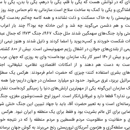
ای که در توانش هست که یکی با قلم، یکی با درهم، یکی با بدن، یکی با س
افشاگری و یکی با کمک به ساخت سلاح است.سازمانی به نام حماس چند روز 
ونیستی را به خاک مسکنت و ذلت نشانده و همه کاسه چه‌کنم به‌دست گرفته
 و هم دشمن می‌گوید چه شد و این حادثه چه بود؟! چند بار اعراب ب
صهیونیستی وارد جنگ‌های سهمگین شدند مثل جنگ ۱۹۶۷،
ات شکست خوردند و کمپ‌دیوید را امضا کردند و ذلیل شدند و هنوز نیمی ا
سینا و نیمی از بلندی‌های جولان در اشغ
۲۰۰۰ زخمی و بیش از ۱۴۰ اسیر کار یک سازمان بوده‌است؛ وای به روزی که جهان ع
ست به دست هم دهند و از امکانات اقتصادی، نظامی، تبلیغاتی، اجت
‌های بشری استفاده کنند؛ چیزی که حضرت امام فرمودند: هرکس یک سطل
ئیل بریزد، غرق می‌شود. حدود دو میلیارد مسلمان در جهان داریم؛ چرا همه 
ک سازمان این‌گونه یکی از مهم‌ترین ارتش‌های دنیا را زمینگیر کرده‌است نشان 
ی ندارد؟ قطعا دارد و غیرقابل‌انکار است. امروز اوج شست‌وشوی مغزی، جنگ
انه‌ای است و به تعبیر حضرت آقا، باید با جهاد تبیین این جنگ خنثی شو
ایی برای کل عالم بشریت بود و فقط برای یک منطقه و ایران نبود. هرکس م
 و حقانیت و مظلومیت مردم فلسطین و مردم منطقه را که در نتیجه خود
ی، سلطه‌گری و هژمون آمریکای تروریستی رنج می‌برند به گوش جهان برساند. 