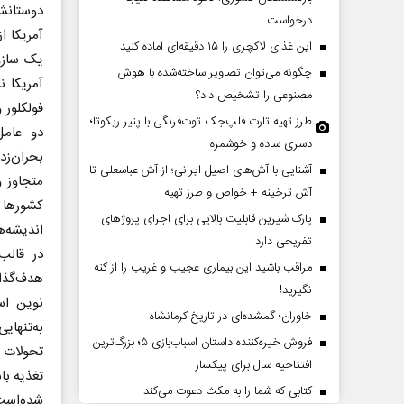
دوستانش 
درخواست
آمریکا 
این غذای لاکچری را ۱۵ دقیقه‌ای آماده کنید
یک سازو
چگونه می‌توان تصاویر ساخته‌شده با هوش
آمریکا ن
مصنوعی را تشخیص داد؟
فولکلور 
طرز تهیه تارت فلپ‌جک توت‌فرنگی با پنیر ریکوتا؛
دو عامل
دسری ساده و خوشمزه
بحران‌ز
آشنایی با آش‌های اصیل ایرانی؛ از آش عباسعلی تا
متجاوز 
یت یک تاریخ و دو زندگی
چرایی عقب‌نشینی ترامپ؟
آش ترخینه + خواص و طرز تهیه
کشورها ب
 خانعلی‌زاده - روزنامه‌نگار
پارک شیرین قابلیت‌ بالایی برای اجرای پروژهای
اندیشه‌ه
تفریحی دارد
دکتر یدالله جوانی - تحلیلگر مسائل سیاسی
در قالب
مراقب باشید این بیماری عجیب و غریب را از کنه
هدف‌گذار
نگیرید!
نوین اس
خاوران؛ گمشده‌ای در تاریخ کرمانشاه
به‌تنهای
فروش خیره‌کننده داستان اسباب‌بازی ۵؛ بزرگ‌ترین
تحولات ت
افتتاحیه سال برای پیکسار
تغذیه با
کتابی که شما را به مکث دعوت می‌کند
‌شده‌اس