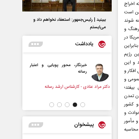
ه اخراج
کن است
ببینید | رئیس‌جمهور: استعفاء نخواهم داد و
ه شوند
می‌ایستم
فرهنگ و
ریکا در
یادداشت
ابراین
ن رژیم
 و این
 محور پویایی و اعتبار
همه مدافع حرم هستیم
افکار و
عمومی و
شناس ارشد رسانه
دکتر حکیمه سقای بی‌ریا - استادیار دانشگاه
بیفتد؛
تهران
ان تمدن
و کشور
حوادث و
و مأمور
پیشخوان
 محاسبه