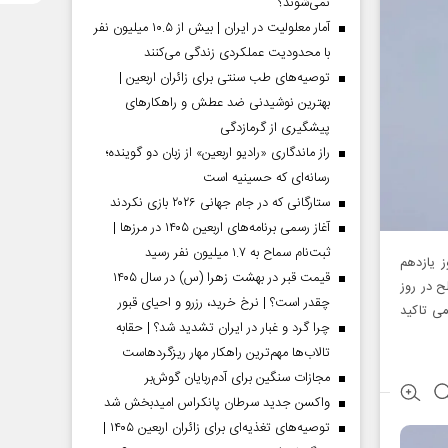
نمی‌شوند؟
آمار معلولیت در ایران | بیش از ۱۰.۵ میلیون نفر
با محدودیت عملکردی زندگی می‌کنند
توصیه‌های طب سنتی برای زائران اربعین |
بهترین نوشیدنی ضد عطش و راهکارهای
پیشگیری از گرمازدگی
راز ماندگاری «رادیو اربعین» از زبان دو گوینده؛
رسانه‌ای که حسینیه است
ستارگانی که در جام جهانی ۲۰۲۶ بازی نکردند
آغاز رسمی برنامه‌های اربعین ۱۴۰۵ در مرز‌ها |
ثبت‌نام سماح به ۱.۷ میلیون نفر رسید
 یازدهم
قیمت قبر در بهشت زهرا (س) در سال ۱۴۰۵
 در روز
چقدر است؟ | نرخ خرید، رزرو و احیای قبور
امی تاکید
چرا گرد و غبار در ایران تشدید شد؟ | حقابه
تالاب‌ها مهم‌ترین راهکار مهار ریزگردهاست
مجازات سنگین برای آدم‌ربایان گوش‌بر
واکسن جدید سرطان پانکراس امیدبخش شد
توصیه‌های تغذیه‌ای برای زائران اربعین ۱۴۰۵ |