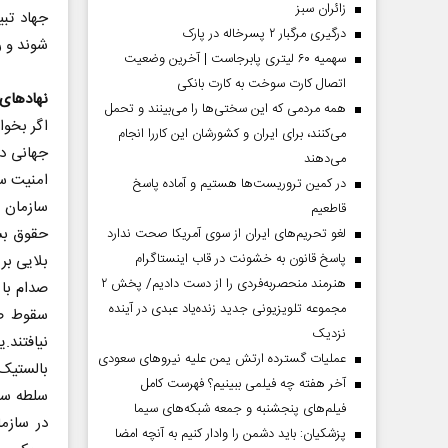
‌زائران سبز
جهاد تب
درگیری مرگبار ۲ پسرخاله در پارک
شوند و ر
سهمیه ۶۰ لیتری پابرجاست | آخرین وضعیت
اتصال کارت سوخت به کارت بانکی
نهادهای 
همه مردمی که این سختی‌ها را می‌بینند و تحمل
اگر بخوا
می‌کنند، برای ایران و کشورشان این کاررا انجام
جهانی دو
می‌دهند
امنیت سه
در کمین تروریست‌ها هستیم و آماده پاسخ
سازمان م
قاطعیم
حقوق بشر
لغو تحریم‌های ایران از سوی آمریکا صحت ندارد
پاسخ قانون به خشونت در قاب اینستاگرام
بلایی بر
هنرمند منحصر‌به‌فردی را از دست دادیم/ پخش ۲
صدام با 
مجموعه تلویزیونی جدید زنده‌یاد عبدی در آینده
سقوط صد
نزدیک
نیافتند.
عملیات گسترده ارتش یمن علیه نیروهای سعودی
بالستیک
آخر هفته چه فیلمی ببینیم؟ فهرست کامل
سلطه سخ
فیلم‌های پنجشنبه و جمعه شبکه‌های سیما
پزشکیان: باید دشمن را وادار کنیم به آنچه امضا