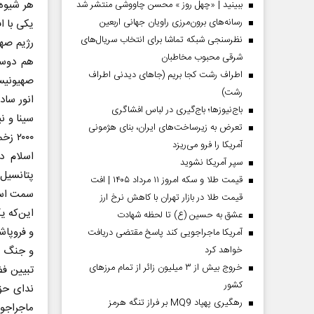
هر شیوه‌
ببینید | «چهل روز » محسن چاووشی منتشر شد
رسانه‌های برون‌مرزی راویان جهانی اربعین
یکی با 
نظرسنجی شبکه تماشا برای انتخاب سریال‌های
رژیم صهی
شرقی محبوب مخاطبان
هم دوست
اطراف رشت کجا بریم (جاهای دیدنی اطراف
رشت)
انور ساد
باج‌نیوزها؛ باج‌گیری در لباس افشاگری
تعرض به زیرساخت‌های ایران، بنای هژمونی
آمریکا را فرو می‌ریزد
اسلام د
سپر آمریکا نشوید
پتانسیل
قیمت طلا و سکه امروز ۱۱ مرداد ۱۴۰۵ | افت
سمت اسرا
قیمت طلا در بازار تهران با کاهش نرخ ارز
این‌که ی
عشق به حسین (ع) تا لحظه شهادت
و فروپاش
آمریکا ماجراجویی کند پاسخ مقتضی دریافت
خواهد کرد
و جنگ رس
خروج بیش از ۳ میلیون زائر از تمام مرز‌های
تبیین فض
کشور
ندای حق
رهگیری پهپاد MQ9 بر فراز تنگه هرمز
ماجراجوی