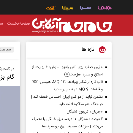
صفحه نخست
سی
تازه ها
سیاست
«آیین صفر» روی آنتن رادیو نمایش؛ ۶ روایت از
در گفت‌و
اخلاق و سیره اهل‌بیت(ع)
گام بز
قاب تازه از شکار پهپادها؛ MQ-1C، هرمس-900
و قطعات MQ-9 در تصاویر جدید
دشمن نباید از مواضع ایران احساس ضعف کند |
در جنگ هم مذاکره ادامه دارد
«جریان» تریبون نخبگان
۲ درصد مشترکان ۱۰ درصد برق خانگی را مصرف
می‌کنند | جزئیات مصرف برق پرمصرف‌ها