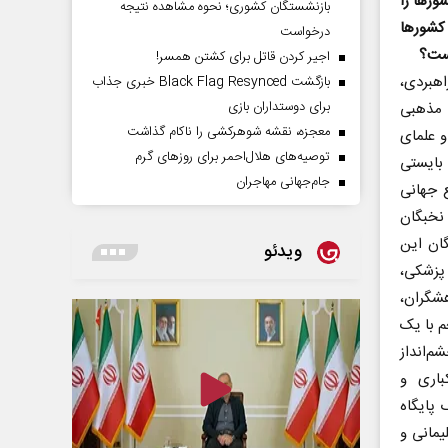
ورها را
بازنشستگان کشوری؛ نحوه مشاهده نتیجه
کشورها
درخواست
یست؟
اجیر کردن قاتل برای کشتن همسر!
اهبردی،
بازگشت Black Flag Resynced خبری جذاب
برای دوستداران بازی
ت مذهبی
معجزه، نقشه شوهرکشی را ناکام گذاشت
 علمای
توصیه‌های هلال‌احمر برای روز‌های گرم
 بایستی
جام‌جهانی مهاجران
 جهانی
 نخبگان
ان این
ویدئو
پزشکی،
شگران،
م با یک
‌انداز
باری و
ادت سردار سلیمانی با ۱۱ ــ ۱۰ موشک پایگاه
یمانی و