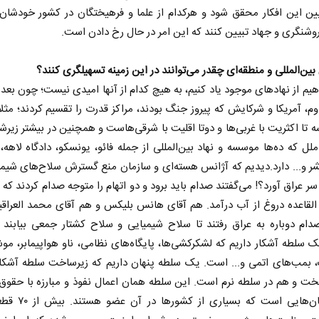
یین این افکار محقق شود و هرکدام از علما و فرهیختگان در کشور خودشان
وشنگری و جهاد تبیین کنند که این امر در حال رخ دادن است.
بین‌المللی و منطقه‌ای چقدر می‌توانند در این زمینه تسهیلگری کنند؟
هیم از نهادهای موجود یاد کنیم، به هیچ کدام از آنها امیدی نیست؛ چون بعد
م، آمریکا و شرکایش که پیروز جنگ بودند، مراکز قدرت را تقسیم کردند؛ مثل
 تا اکثریت با غربی‌ها و دوتا اقلیت با شرقی‌هاست و همچنین در بیشتر زیرش
لل که ده‌ها موسسه و نهاد بین‌المللی از جمله فائو، یونسکو، دادگاه لاهه،
 و... دارد.دیدیم که آژانس هسته‌ای و سازمان منع گسترش سلاح‌های شیم
 سر عراق آورد؟! می‌گفتند صدام باید برود و دو اتهام را متوجه صدام کردند که
القاعده دروغ از آب درآمد. هم آقای هانس بلیکس و هم آقای محمد العراقیه
ام دوباره به عراق رفتند تا سلاح شیمیایی و سلاح کشتار جمعی بیابند 
یک سلطه آشکار داریم که لشکرکشی‌ها، پایگاه‌های نظامی، ناو هواپیمابر، م
، بمب‌های اتمی و... است. یک سلطه پنهان داریم که زیرساخت سلطه آشکار
ت و هم در سلطه نرم است. این سلطه همان اعمال نفوذ و مبارزه با حقوق 
در سازمان‌هایی است که بسیار