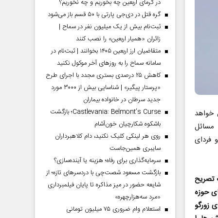
در گرمای اربعین چه بخوریم و چه نخوریم؟
گره قتل در دی‌جی پارتی با ۵۰ قسم باز می‌شود
ثبت‌نام بیش از یک میلیون نفر در سماح |
زائران «همیار اربعین» را نصب کنند
متقاضیان ارز اربعین ۱۴۰۵ بخوانند | ثبت‌نام در
سامانه سماح را به روز‌های آخر موکول نکنید
کاهش ۲۵ درصدی بستری مجدد با اجرای طرح
«پرستار پیگیر» | شناسایی بیش از ۳۰۰۰ مورد
جدید سرطان در خانواده بیماران
Castlevania: Belmont’s Curse؛ بازگشت
ن خواهد
باشکوه شکارچیان خون‌آشام
اس مسائل
روی هر لینکی کلیک نکنید، دام کلاهبرداران
 فردای
سایبری همین‌جاست
سرمایه‌گذاری برای رفاه؛ هزینه یا آینده‌سازی؟
بازگشت مسعود شصت‌چی با دردسر‌های تازه؛ از
 تصریح
شایعه حضور در میز مذاکره تا پایان فیلمبرداری
ای حوزه
«مرد سه‌هزارچهره»
 زورگو
استعلام وام ضروری ۷۵ میلیون تومانی