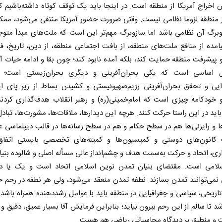
اخراج آمریکا از منطقه است. در اینجا باید یک توقف کوتاه داشته‌باشیم ک
از منطقه لزوما نظامی نیست. وقتی ضرورت حضور آمریکا منتفی می‌شود، مم
برگ آن نظامی باشد اما سازوبرگ مهم‌تر این است که ملت‌های مبدأ متوج
یامده از منافع ملت‌های منطقه، از بافت اجتماعی منطقه، از دین، تاریخ، 
و پیشرفت منطقه حمایت کند، بلکه آمده نابود کند؛ چون بقا و ادامه حیات آم
 اساسی است که یکی بحران‌آفرینی و دیگری بحران‌زیستی است؛ بن
دایی و تحقق بحران‌آفرینی رژیم‌صهیونیستی و کشیدن بساط از زیر پای ای
و خودکامه چیزی است که امام‌خمینی(ره) و رهبر انقلاب هدف‌گذاری کردند
پشت‌پرده تهدیدات کوتاه‏‌مدت و
خبرنگار،
اید در این راستا حرکت کنند. هرچه این دیدارها، ملاقات‌ها، مشورت‌ها، تبادل 
ادعا‌های خلاف واقع آمریکا
رسانه
ا و رایزنی‌ها هم در سطح حکام و هم در سطح رسانه‌ها در قالب دیپلماسی 
عباس سلیمی‌نمین - تحلیلگر مسائل سیاسی
دکتر مراد عنادی - کار
 کانون‌های دوستی و کمیسیون‌ها و کمیته‌های تخصصی بایستی اتفاق 
ی، اتحاد و حرکت به‌سمت هدف و چشم‌انداز عالی مسأله اصلی و شالوده بنی
لامی است. مقتضای بنیان تمدن نوین اسلامی اتحاد است و یک یا د
ی نمی‌توانند تمدن بسازند. نطفه تمدن منعقد می‌شود، ولی هر نطفه در رحم 
اریخی، سیاسی و جغرافیایی در منطقه باید با عوامل رشددهنده همراه باشد 
شد تا سالم از این رحم بیرون بیاید؛ بنابراین فرمایش آقا بسیار عمیق، دقیق و
ت و منطبق بر دیدگاه محاسباتی ریاضی هم هست.