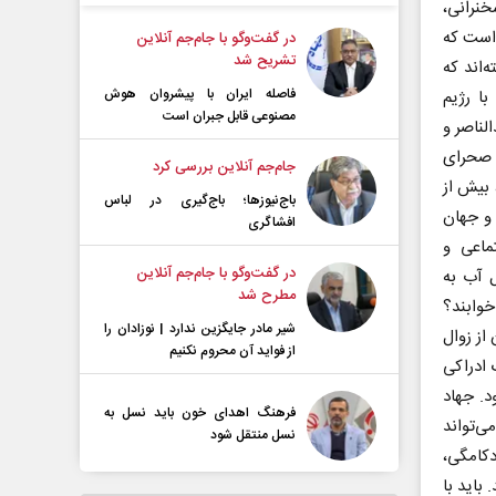
خنرانی،
است که
در گفت‌و‌گو با جام‌جم آنلاین
تشریح شد
‌اند که
فاصله ایران با پیشرو‌ان هوش
ا رژیم
مصنوعی قابل جبران است
 جنگ ۱۹۷۳ که جمال عبدالناصر و
ز صحرای
جام‌جم آنلاین بررسی کرد
ال رژیم صهیونیستی است. بیش از ۸۰۰ کشته، بیش از
باج‌نیوزها؛ باج‌گیری در لباس
رب و جهان
افشاگری
ماعی و
در گفت‌و‌گو با جام‌جم آنلاین
 آب به
مطرح شد
خوابند؟
شیر مادر جایگزین ندارد | نوزادان را
از زوال
از فواید آن محروم نکنیم
 ادراکی
د. جهاد
فرهنگ اهدای خون باید نسل به
ی‌تواند
نسل منتقل شود
کامگی،
باید با