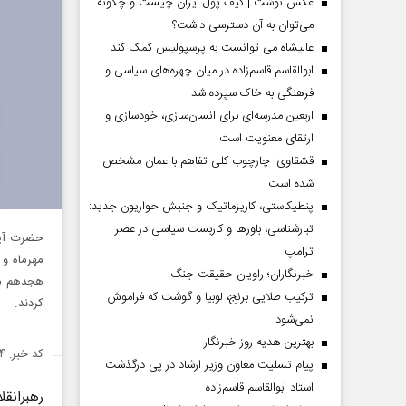
عکس نوشت | کیف پول ایران چیست و چگونه
می‌توان به آن دسترسی داشت؟
عالیشاه می توانست به پرسپولیس کمک کند
ابوالقاسم قاسم‌زاده در میان چهره‌های سیاسی و
فرهنگی به خاک سپرده شد
اربعین مدرسه‌ای برای انسان‌سازی، خودسازی و
ارتقای معنویت است
قشقاوی: چارچوب کلی تفاهم با عمان مشخص
شده است
پنطیکاستی، کاریزماتیک و جنبش حواریون جدید:
تبارشناسی، باور‌ها و کاربست سیاسی در عصر
حضرت آیت
ترامپ
مهرماه و
خبرنگاران؛ راویان حقیقت جنگ
ترکیب طلایی برنج، لوبیا و گوشت که فراموش
کردند.
نمی‌شود
بهترین هدیه روز خبرنگار
کد خبر: ۱۴۲۶۱۴۴
پیام تسلیت معاون وزیر ارشاد در پی درگذشت
استاد ابوالقاسم قاسم‌زاده
رهبرانق