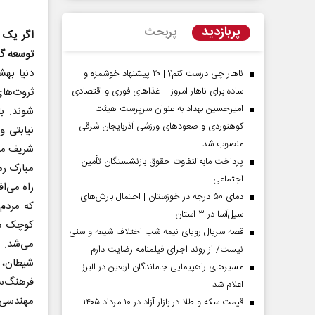
پربازدید
پربحث
اگر یک 
توسعه گر
دنیا بهش
ناهار چی درست کنم؟ | ۲۰ پیشنهاد خوشمزه و
ساده برای ناهار امروز + غذاهای فوری و اقتصادی
ثروت‌های
امیرحسین بهداد به عنوان سرپرست هیئت
شوند. ب
کوهنوردی و صعودهای ورزشی آذربایجان شرقی
نیابتی 
منصوب شد
شریف می‌
پرداخت مابه‌التفاوت حقوق بازنشستگان تأمین
اجتماعی
 مردادماه
صفحات نخست‌روزنامه‌ها‌ی‌چهارشنبه‌۷‌مردادماه
صفحات 
راه می‌ا
دمای ۵۰ درجه در خوزستان | احتمال بارش‌های
که مردم
سیل‌آسا در ۳ استان
کوچک دا
قصه سریال رویای نیمه شب اختلاف شیعه و سنی
می‌شد. آ
نیست/ از روند اجرای فیلمنامه رضایت دارم
شیطان، 
مسیر‌های راهپیمایی جاماندگان اربعین در البرز
فرهنگ‌س
اعلام شد
مهندسی 
قیمت سکه و طلا در بازار آزاد در ۱۰ مرداد ۱۴۰۵