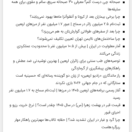
صبحانه چی درست کنم؟ معرفی ۳۰ صبحانه سریع، سالم و مقوی برای همه
سلیقه‌ها
چرا برخی بیماران بعد از کرونا و آنفلوآنزا ماه‌ها بهبود نمی‌یابند؟
ثبت‌نام ۲.۵ میلیون زائر در سماح | عبور ۱.۷ میلیون نفر از مرز‌های اربعین
چرا بعد از سفرهای طولانی گوارش‌تان به هم می‌ریزد؟
چرا ساختمان‌های ناایمن تهران تعیین تکلیف نمی‌شوند؟
آمار معلولیت در ایران | بیش از ۱۰.۵ میلیون نفر با محدودیت عملکردی
زندگی می‌کنند
توصیه‌های طب سنتی برای زائران اربعین | بهترین نوشیدنی ضد عطش و
راهکارهای پیشگیری از گرمازدگی
راز ماندگاری «رادیو اربعین» از زبان دو گوینده؛ رسانه‌ای که حسینیه است
ستارگانی که در جام جهانی ۲۰۲۶ بازی نکردند
آغاز رسمی برنامه‌های اربعین ۱۴۰۵ در مرز‌ها | ثبت‌نام سماح به ۱.۷ میلیون نفر
رسید
قیمت قبر در بهشت زهرا (س) در سال ۱۴۰۵ چقدر است؟ | نرخ خرید، رزرو و
احیای قبور
چرا گرد و غبار در ایران تشدید شد؟ | حقابه تالاب‌ها مهم‌ترین راهکار مهار
ریزگردهاست