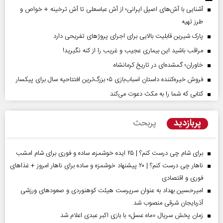
آشنایی با آش‌های اصیل ایرانی؛ از آش عباسعلی تا آش ترخینه + خواص و
طرز تهیه
پارک شیرین قابلیت‌ بالایی برای اجرای پروژهای تفریحی دارد
مراقب باشید این بیماری عجیب و غریب را از کنه نگیرید!
خاوران؛ گمشده‌ای در تاریخ کرمانشاه
فروش خیره‌کننده داستان اسباب‌بازی ۵؛ بزرگ‌ترین افتتاحیه سال برای پیکسار
کتابی که شما را به مکث دعوت می‌کند
پربازدید
پربحث
برای شام چی درست کنم؟ | ۲۵ ایده خوشمزه، ساده و فوری برای شام امشب
ناهار چی درست کنم؟ | ۲۰ پیشنهاد خوشمزه و ساده برای ناهار امروز + غذاهای
فوری و اقتصادی
امیرحسین بهداد به عنوان سرپرست هیئت کوهنوردی و صعودهای ورزشی
آذربایجان شرقی منصوب شد
زمان پخش سریال «ماه عسل» با بازی اکبر عبدی اعلام شد