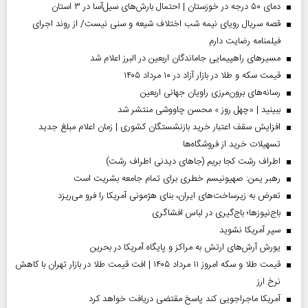
دمای ۵۰ درجه در خوزستان | احتمال بارش‌های سیل‌آسا در ۳ استان
قصه سریال رویای نیمه شب اختلاف شیعه و سنی نیست/ از روند اجرای
فیلمنامه رضایت دارم
مسیر‌های راهپیمایی جاماندگان اربعین در البرز اعلام شد
قیمت سکه و طلا در بازار آزاد در ۱۰ مرداد ۱۴۰۵
رسانه‌های برون‌مرزی راویان جهانی اربعین
ببینید | «چهل روز » محسن چاووشی منتشر شد
افزایش سقف اعتبار خرید بازنشستگان کشوری | زمان اعلام مبلغ جدید
تسهیلات خرید از فروشگاه‌ها
اطراف رشت کجا بریم (جاهای دیدنی اطراف رشت)
رهبر یمن: صهیونیسم خطری برای تمام جامعه بشریت است
تعرض به زیرساخت‌های ایران، بنای هژمونی آمریکا را فرو می‌ریزد
باج‌نیوزها؛ باج‌گیری در لباس افشاگری
سپر آمریکا نشوید
یورش آرش‌های ارتش به مراکز و پایگاه‌ آمریکا در بحرین
قیمت طلا و سکه امروز ۱۱ مرداد ۱۴۰۵ | افت قیمت طلا در بازار تهران با کاهش
نرخ ارز
آمریکا ماجراجویی کند پاسخ مقتضی دریافت خواهد کرد