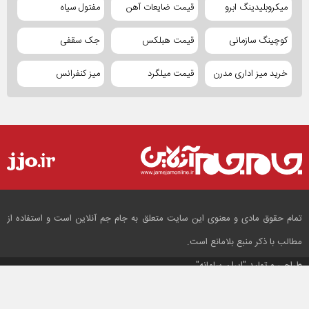
میکروبلیدینگ ابرو
قیمت ضایعات آهن
مفتول سیاه
کوچینگ سازمانی
قیمت هبلکس
جک سقفی
خرید میز اداری مدرن
قیمت میلگرد
میز کنفرانس
تمام حقوق مادی و معنوی این سایت متعلق به جام جم آنلاین است و استفاده از
مطالب با ذکر منبع بلامانع است.
طراحی و تولید
"ایران سامانه"