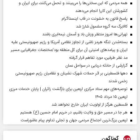
همه مردمی که این سختی‌ها را می‌بینند و تحمل می‌کنند، برای ایران و
کشورشان این کاررا انجام می‌دهند
پاسخ قانون به خشونت در قاب اینستاگرام
کالابرگ سه گروه مشمول شارژ شد
تهرانی‌ها امروز منتظر وزش باد و آسمان نیمه‌ابری باشند
بسته‌شدن تنگه هرمز ناشی از تجاوز نظامی آمریکا و رژیم صهیونیستی علیه
ایران و پیامد‌های امنیتی آن برای کل منطقه بود/مختصات جغرافیایی مسیر
مد نظر طرفین، مورد تفاهم قرار گرفته
گزارشی از حادثه دریایی در سواحل عمان
دهها فلسطینی بر اثر حملات شهرک نشینان و نظامیان رژیم صهیونیستی
زخمی شدند
توصیه‌های مهم ستاد مرکزی اربعین برای بازگشت زائران | پایان خدمات مرزی
اربعین ۱۵ مرداد ۱۴۰۵
فلسطین هرگز از اولویت ایران خارج نخواهد شد
هر جا در مسیر حق و ولایت باشیم، در حریم امام حسین (ع) هستیم
اربعین بزرگ‌ترین اجتماع مردمی جهان و تجلی تداوم پیام عاشوراست
گوناگون