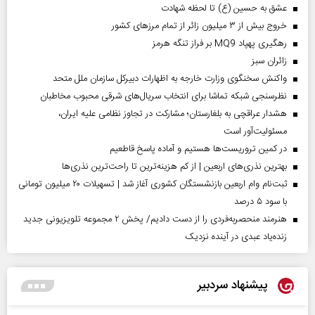
عشق به حسین (ع) تا لحظه شهادت
خروج بیش از ۳ میلیون زائر از تمام مرز‌های کشور
رهگیری پهپاد MQ9 بر فراز تنگه هرمز
‌زائران سبز
واکنش سخنگوی وزارت خارجه به اظهارات دبیرکل سازمان ملل متحد
نظرسنجی شبکه تماشا برای انتخاب سریال‌های شرقی محبوب مخاطبان
هشدار عراقچی به بلغارستان؛ مشارکت در تجاوز نظامی علیه ایران،
مسئولیت‌آور است
در کمین تروریست‌ها هستیم و آماده پاسخ قاطعیم
بهترین نذری‌های اربعین | از کم هزینه‌ترین تا راحت‌ترین نذری‌ها
ثبت‌نام وام اربعین بازنشستگان کشوری آغاز شد | تسهیلات ۲۰ میلیون تومانی
با سود ۵ درصد
هنرمند منحصر‌به‌فردی را از دست دادیم/ پخش ۲ مجموعه تلویزیونی جدید
زنده‌یاد عبدی در آینده نزدیک
پیشنهاد سردبیر