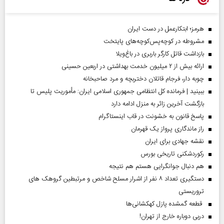
هرمز؛ ابتکارعمل در دست ایران
مشروطه در کوچه‌پس‌کوچه‌های پایتخت
بازداشت قاتل کارگر باربری در باغ‌ویلا
ارائه بیش از ۲ میلیون خدمت بهداشتی در اربعین حسینی
چوبه دار، فرجام قاتلان دختربچه و مرد صاحبخانه
ببینید | فرمانده کل انتظامی جمهوری اسلامی ایران­: مأموریت پلیس تا
بازگشت آخرین زائر به منزل ادامه دارد
پاسخ قانون به خشونت در قاب اینستاگرام
راز ماندگاری پرواز یک قهرمان
نقشه جهادی برای ایران
رکوردشکنی تاریخی بورس
هم دنبال جوانگرایی هستم هم نتیجه
دستگیری تعداد ۸ نفر از اشرار مسلح شاخص و مرتبطین گروهک های
تروریستی
قطعه گمشده پازل کهکشانی‌ها
دربی دوباره خارج از تهران!