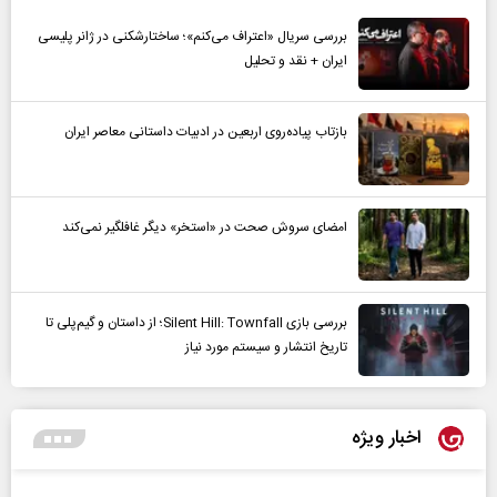
بررسی سریال «اعتراف می‌کنم»؛ ساختارشکنی در ژانر پلیسی
ایران + نقد و تحلیل
بازتاب پیاده‌روی اربعین در ادبیات داستانی معاصر ایران
امضای سروش صحت در «استخر» دیگر غافلگیر نمی‌کند
بررسی بازی Silent Hill: Townfall؛ از داستان و گیم‌پلی تا
تاریخ انتشار و سیستم مورد نیاز
اخبار ویژه