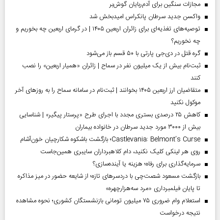
مجازات سنگین برای آدم‌ربایان گوش‌بر
واکسن جدید سرطان پانکراس امیدبخش شد
توصیه‌های تغذیه‌ای برای زائران اربعین ۱۴۰۵ | در گرمای اربعین چه بخوریم و
چه نخوریم؟
گره قتل در دی‌جی پارتی با ۵۰ قسم باز می‌شود
ثبت‌نام بیش از یک میلیون نفر در سماح | زائران «همیار اربعین» را نصب
کنند
متقاضیان ارز اربعین ۱۴۰۵ بخوانند | ثبت‌نام در سامانه سماح را به روز‌های آخر
موکول نکنید
کاهش ۲۵ درصدی بستری مجدد با اجرای طرح «پرستار پیگیر» | شناسایی
بیش از ۳۰۰۰ مورد جدید سرطان در خانواده بیماران
Castlevania: Belmont’s Curse؛ بازگشت باشکوه شکارچیان خون‌آشام
روی هر لینکی کلیک نکنید، دام کلاهبرداران سایبری همین‌جاست
سرمایه‌گذاری برای رفاه؛ هزینه یا آینده‌سازی؟
بازگشت مسعود شصت‌چی با دردسر‌های تازه؛ از شایعه حضور در میز مذاکره
تا پایان فیلمبرداری «مرد سه‌هزارچهره»
استعلام وام ضروری ۷۵ میلیون تومانی بازنشستگان کشوری؛ نحوه مشاهده
نتیجه درخواست