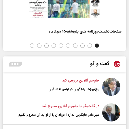
صفحات‌نخست‌روزنامه ها‌ی پنجشنبه‌۱۵ مردادماه
گفت و گو
جام‌جم آنلاین بررسی کرد
باج‌نیوزها؛ باج‌گیری در لباس افشاگری
در گفت‌و‌گو با جام‌جم آنلاین مطرح شد
شیر مادر جایگزین ندارد | نوزادان را از فواید آن محروم نکنیم