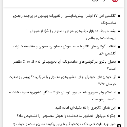
گلکسی اس ۲۷ اولترا؛ پیش‌نمایشی از تغییرات بنیادین در پرچمدار بعدی
سامسونگ
رشد خیره‌کننده بازار توکن‌های هوش مصنوعی (AI)؛ از هیجان تا
زیرساخت‌های واقعی
انقلاب گوشی‌های تاشو‌ با طعم هوش مصنوعی؛ معرفی و مقایسه خانواده
گلکسی Z۸
بحران باتری در گوشی‌های سامسونگ؛ آیا به‌روزرسانی One UI ۸.۵ مقصر
است؟
آیا خودروهای خودران جای ماشین‌های معمولی را می‌گیرند؟ بررسی وضعیت
در سال ۲۰۲۶
استعلام وام ضروری ۷۵ میلیون تومانی بازنشستگان کشوری؛ نحوه مشاهده
نتیجه درخواست
این غذای لاکچری را ۱۵ دقیقه‌ای آماده کنید
چگونه می‌توان تصاویر ساخته‌شده با هوش مصنوعی را تشخیص داد؟
طرز تهیه تارت فلپ‌جک توت‌فرنگی با پنیر ریکوتا؛ دسری ساده و خوشمزه