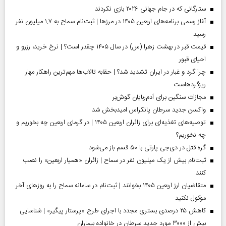
ستارگانی که در جام جهانی ۲۰۲۶ بازی نکردند
آغاز رسمی برنامه‌های اربعین ۱۴۰۵ در مرز‌ها | ثبت‌نام سماح به ۱.۷ میلیون نفر
رسید
قیمت قبر در بهشت زهرا (س) در سال ۱۴۰۵ چقدر است؟ | نرخ خرید، رزرو و
احیای قبور
چرا گرد و غبار در ایران تشدید شد؟ | حقابه تالاب‌ها مهم‌ترین راهکار مهار
ریزگردهاست
مجازات سنگین برای آدم‌ربایان گوش‌بر
واکسن جدید سرطان پانکراس امیدبخش شد
توصیه‌های تغذیه‌ای برای زائران اربعین ۱۴۰۵ | در گرمای اربعین چه بخوریم و
چه نخوریم؟
گره قتل در دی‌جی پارتی با ۵۰ قسم باز می‌شود
ثبت‌نام بیش از یک میلیون نفر در سماح | زائران «همیار اربعین» را نصب
کنند
متقاضیان ارز اربعین ۱۴۰۵ بخوانند | ثبت‌نام در سامانه سماح را به روز‌های آخر
موکول نکنید
کاهش ۲۵ درصدی بستری مجدد با اجرای طرح «پرستار پیگیر» | شناسایی
بیش از ۳۰۰۰ مورد جدید سرطان در خانواده بیماران