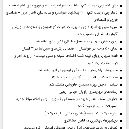
برای شام چی درست کنم؟ | ۲۵ ایده خوشمزه، ساده و فوری برای شام امشب
ناهار چی درست کنم؟ | ۲۰ پیشنهاد خوشمزه و ساده برای ناهار امروز + غذاهای
فوری و اقتصادی
امیرحسین بهداد به عنوان سرپرست هیئت کوهنوردی و صعودهای ورزشی
آذربایجان شرقی منصوب شد
زمان پخش سریال «ماه عسل» با بازی اکبر عبدی اعلام شد
دمای ۵۰ درجه در خوزستان | احتمال بارش‌های سیل‌آسا در ۳ استان
قصه سریال رویای نیمه شب اختلاف شیعه و سنی نیست/ از روند اجرای
فیلمنامه رضایت دارم
مسیر‌های راهپیمایی جاماندگان اربعین در البرز اعلام شد
قیمت سکه و طلا در بازار آزاد در ۱۰ مرداد ۱۴۰۵
ببینید | «چهل روز » محسن چاووشی منتشر شد
رسانه‌های برون‌مرزی راویان جهانی اربعین
افزایش سقف اعتبار خرید بازنشستگان کشوری | زمان اعلام مبلغ جدید
تسهیلات خرید از فروشگاه‌ها
اطراف رشت کجا بریم (جاهای دیدنی اطراف رشت)
باج‌نیوزها؛ باج‌گیری در لباس افشاگری
تعرض به زیرساخت‌های ایران، بنای هژمونی آمریکا را فرو می‌ریزد