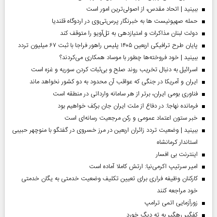
ببینید | اتحاد مقدس، از اصولی‌ترین امور است
حمله صهیونیست ها به خبرنگار پرس‌تی‌وی در اردوگاه قلندیا
دولت لبنان مذاکرات و امتیازدهی به تل‌آویو را متوقف کند
پایان طرح ترافیکی اربعین ۱۴۰۵ پلیس راهور فراجا با ثبت ۶۷ میلیون تردد
ببینید | خود فروخته‌ها چطور با موساد همکاری می‌کردند؟
اسرائیل به دنبال تخریب روند صلح و بی‌ثبات کردن سوریه و غزه است
ایران و آمریکا در جنگی که عواقب آن محدود به دو کشور نخواهد ماند
فناوری بومی ایران، برتر از هر سامانه وارداتی در منطقه است
فرمانده نهاجا: در دفاع از ملت ایران جان برکف خواهیم بود
خبر ستون اعتماد عمومی و رکن مرجعیت رسانه‌ای است
ببینید | وضعیت تردد زائران اربعین در مرز خسروی در گفتگو با منوچهر حبیبی
استاندار کرمانشاه
اینترنت بی افسار
امیر سرتیپ اکرمی‌نیا: ارتش کاملا آماده است
کارکنان وظیفه فراری برای تعیین تکلیف وضعیت خدمتی به یگان خدمتی
خود مراجعه کنند
زورآزمایی اتمی ترامپ
کفگیر رهگیر به ته دیگ خورد