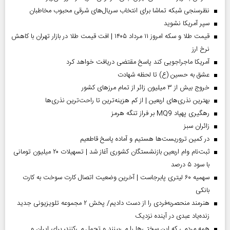
نظرسنجی شبکه تماشا برای انتخاب سریال‌های شرقی محبوب مخاطبان
سپر آمریکا نشوید
قیمت طلا و سکه امروز ۱۱ مرداد ۱۴۰۵ | افت قیمت طلا در بازار تهران با کاهش
نرخ ارز
آمریکا ماجراجویی کند پاسخ مقتضی دریافت خواهد کرد
عشق به حسین (ع) تا لحظه شهادت
خروج بیش از ۳ میلیون زائر از تمام مرز‌های کشور
بهترین نذری‌های اربعین | از کم هزینه‌ترین تا راحت‌ترین نذری‌ها
رهگیری پهپاد MQ9 بر فراز تنگه هرمز
‌زائران سبز
در کمین تروریست‌ها هستیم و آماده پاسخ قاطعیم
ثبت‌نام وام اربعین بازنشستگان کشوری آغاز شد | تسهیلات ۲۰ میلیون تومانی
با سود ۵ درصد
سهمیه ۶۰ لیتری پابرجاست | آخرین وضعیت اتصال کارت سوخت به کارت
بانکی
هنرمند منحصر‌به‌فردی را از دست دادیم/ پخش ۲ مجموعه تلویزیونی جدید
زنده‌یاد عبدی در آینده نزدیک
همه مردمی که این سختی‌ها را می‌بینند و تحمل می‌کنند، برای ایران و