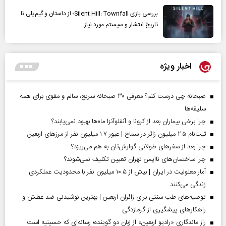
بررسی بازی Silent Hill: Townfall؛ از داستان و گیم‌پلی تا
تاریخ انتشار و سیستم مورد نیاز
اخبار ویژه
صبحانه چی درست کنم؟ معرفی ۳۰ صبحانه سریع، سالم و مقوی برای همه
سلیقه‌ها
چرا برخی بیماران بعد از کرونا و آنفلوآنزا ماه‌ها بهبود نمی‌یابند؟
ثبت‌نام ۲.۵ میلیون زائر در سماح | عبور ۱.۷ میلیون نفر از مرز‌های اربعین
چرا بعد از سفرهای طولانی گوارش‌تان به هم می‌ریزد؟
چرا ساختمان‌های ناایمن تهران تعیین تکلیف نمی‌شوند؟
آمار معلولیت در ایران | بیش از ۱۰.۵ میلیون نفر با محدودیت عملکردی
زندگی می‌کنند
توصیه‌های طب سنتی برای زائران اربعین | بهترین نوشیدنی ضد عطش و
راهکارهای پیشگیری از گرمازدگی
راز ماندگاری «رادیو اربعین» از زبان دو گوینده؛ رسانه‌ای که حسینیه است