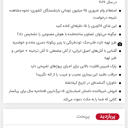
در سال ۲۰۲۶
استعلام وام ضروری ۷۵ میلیون تومانی بازنشستگان کشوری؛ نحوه مشاهده
نتیجه درخواست
این غذای لاکچری را ۱۵ دقیقه‌ای آماده کنید
چگونه می‌توان تصاویر ساخته‌شده با هوش مصنوعی را تشخیص داد؟
طرز تهیه تارت فلپ‌جک توت‌فرنگی با پنیر ریکوتا؛ دسری ساده و خوشمزه
آشنایی با آش‌های اصیل ایرانی؛ از آش عباسعلی تا آش ترخینه + خواص و
طرز تهیه
پارک شیرین قابلیت‌ بالایی برای اجرای پروژهای تفریحی دارد
مراقب باشید این بیماری عجیب و غریب را از کنه نگیرید!
خاوران؛ گمشده‌ای در تاریخ کرمانشاه
فروش خیره‌کننده داستان اسباب‌بازی ۵؛ بزرگ‌ترین افتتاحیه سال برای پیکسار
کتابی که شما را به مکث دعوت می‌کند
پربازدید
پربحث