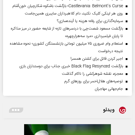
Castlevania: Belmont’s Curse؛ بازگشت باشکوه شکارچیان خون‌آشام
روی هر لینکی کلیک نکنید، دام کلاهبرداران سایبری همین‌جاست
سرمایه‌گذاری برای رفاه؛ هزینه یا آینده‌سازی؟
بازگشت مسعود شصت‌چی با دردسر‌های تازه؛ از شایعه حضور در میز مذاکره
تا پایان فیلمبرداری «مرد سه‌هزارچهره»
استعلام وام ضروری ۷۵ میلیون تومانی بازنشستگان کشوری؛ نحوه مشاهده
نتیجه درخواست
اجیر کردن قاتل برای کشتن همسر!
بازگشت Black Flag Resynced خبری جذاب برای دوستداران بازی
معجزه، نقشه شوهرکشی را ناکام گذاشت
توصیه‌های هلال‌احمر برای روز‌های گرم
جام‌جهانی مهاجران
ویدئو