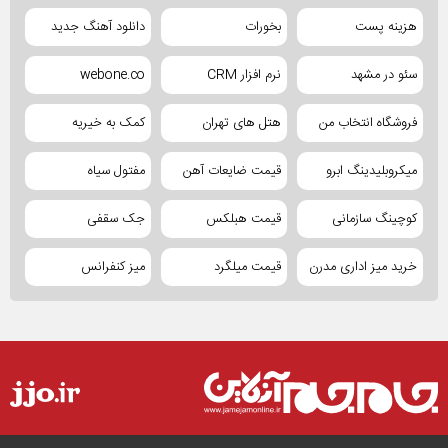
هزینه پست
بخورات
دانلود آهنگ جدید
سئو در مشهد
نرم افزار CRM
webone.co
فروشگاه انتخاب من
هتل های تهران
کمک به خیریه
میکروبلیدینگ ابرو
قیمت ضایعات آهن
مفتول سیاه
کوچینگ سازمانی
قیمت هبلکس
جک سقفی
خرید میز اداری مدرن
قیمت میلگرد
میز کنفرانس