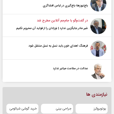
باج‌نیوزها؛ باج‌گیری در لباس افشاگری
در گفت‌و‌گو با جام‌جم آنلاین مطرح شد
شیر مادر جایگزین ندارد | نوزادان را از فواید آن محروم نکنیم
فرهنگ اهدای خون باید نسل به نسل منتقل شود
عدالت در سلامت میانبر ندارد
نیازمندی ها
یوتوبروکرز
جراحی بینی
خرید گوشی شیائومی