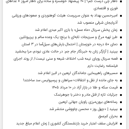
ناهار چی درست کنم؟ | ۲۰ پیشنهاد خوشمزه و ساده برای ناهار امروز + غذاهای
فوری و اقتصادی
امیرحسین بهداد به عنوان سرپرست هیئت کوهنوردی و صعودهای ورزشی
آذربایجان شرقی منصوب شد
زمان پخش سریال «ماه عسل» با بازی اکبر عبدی اعلام شد
طرز تهیه مرغ و سبزیجات تابه‌ای با برنج؛ یک وعده سالم و پرپروتئین
دمای ۵۰ درجه در خوزستان | احتمال بارش‌های سیل‌آسا در ۳ استان
ببینید | آزارگر زنان به خبرنگار جام جم: در حالت عادی نبودم، مرا ببخشید
قصه سریال رویای نیمه شب اختلاف شیعه و سنی نیست/ از روند اجرای
فیلمنامه رضایت دارم
مسیر‌های راهپیمایی جاماندگان اربعین در البرز اعلام شد
به جای مانده از نقل و انتقالات؛ سپاهان و پرسپولیس سد ساختند!
قیمت سکه و طلا در بازار آزاد در ۱۰ مرداد ۱۴۰۵
جزئیات تازه از قتل مادر و دختر با جوهرنمک
رسانه‌های برون‌مرزی راویان جهانی اربعین
ببینید | «چهل روز » محسن چاووشی منتشر شد
بحران کم‌عمق
افزایش سقف اعتبار خرید بازنشستگان کشوری | زمان اعلام مبلغ جدید