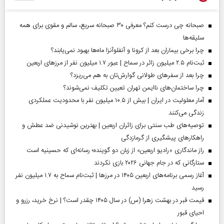
صبحانه چی درست کنم؟ معرفی ۳۰ صبحانه سریع، سالم و مقوی برای همه
سلیقه‌ها
چرا برخی بیماران بعد از کرونا و آنفلوآنزا ماه‌ها بهبود نمی‌یابند؟
ثبت‌نام ۲.۵ میلیون زائر در سماح | عبور ۱.۷ میلیون نفر از مرز‌های اربعین
چرا بعد از سفرهای طولانی گوارش‌تان به هم می‌ریزد؟
چرا ساختمان‌های ناایمن تهران تعیین تکلیف نمی‌شوند؟
آمار معلولیت در ایران | بیش از ۱۰.۵ میلیون نفر با محدودیت عملکردی
زندگی می‌کنند
توصیه‌های طب سنتی برای زائران اربعین | بهترین نوشیدنی ضد عطش و
راهکارهای پیشگیری از گرمازدگی
راز ماندگاری «رادیو اربعین» از زبان دو گوینده؛ رسانه‌ای که حسینیه است
ستارگانی که در جام جهانی ۲۰۲۶ بازی نکردند
آغاز رسمی برنامه‌های اربعین ۱۴۰۵ در مرز‌ها | ثبت‌نام سماح به ۱.۷ میلیون نفر
رسید
قیمت قبر در بهشت زهرا (س) در سال ۱۴۰۵ چقدر است؟ | نرخ خرید، رزرو و
احیای قبور