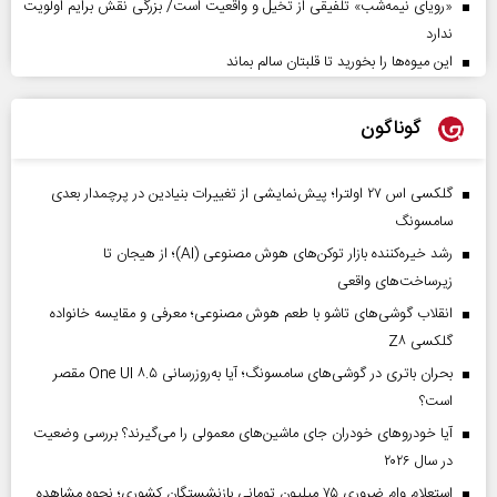
«رویای نیمه‌شب» تلفیقی از تخیل و واقعیت است/ بزرگی نقش برایم اولویت
ندارد
این میوه‌ها را بخورید تا قلبتان سالم بماند
گوناگون
گلکسی اس ۲۷ اولترا؛ پیش‌نمایشی از تغییرات بنیادین در پرچمدار بعدی
سامسونگ
رشد خیره‌کننده بازار توکن‌های هوش مصنوعی (AI)؛ از هیجان تا
زیرساخت‌های واقعی
انقلاب گوشی‌های تاشو‌ با طعم هوش مصنوعی؛ معرفی و مقایسه خانواده
گلکسی Z۸
بحران باتری در گوشی‌های سامسونگ؛ آیا به‌روزرسانی One UI ۸.۵ مقصر
است؟
آیا خودروهای خودران جای ماشین‌های معمولی را می‌گیرند؟ بررسی وضعیت
در سال ۲۰۲۶
استعلام وام ضروری ۷۵ میلیون تومانی بازنشستگان کشوری؛ نحوه مشاهده