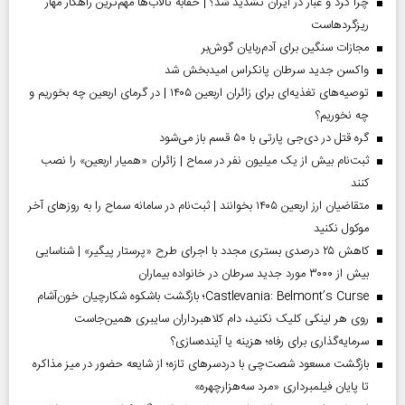
چرا گرد و غبار در ایران تشدید شد؟ | حقابه تالاب‌ها مهم‌ترین راهکار مهار
ریزگردهاست
مجازات سنگین برای آدم‌ربایان گوش‌بر
واکسن جدید سرطان پانکراس امیدبخش شد
توصیه‌های تغذیه‌ای برای زائران اربعین ۱۴۰۵ | در گرمای اربعین چه بخوریم و
چه نخوریم؟
گره قتل در دی‌جی پارتی با ۵۰ قسم باز می‌شود
ثبت‌نام بیش از یک میلیون نفر در سماح | زائران «همیار اربعین» را نصب
کنند
متقاضیان ارز اربعین ۱۴۰۵ بخوانند | ثبت‌نام در سامانه سماح را به روز‌های آخر
موکول نکنید
کاهش ۲۵ درصدی بستری مجدد با اجرای طرح «پرستار پیگیر» | شناسایی
بیش از ۳۰۰۰ مورد جدید سرطان در خانواده بیماران
Castlevania: Belmont’s Curse؛ بازگشت باشکوه شکارچیان خون‌آشام
روی هر لینکی کلیک نکنید، دام کلاهبرداران سایبری همین‌جاست
سرمایه‌گذاری برای رفاه؛ هزینه یا آینده‌سازی؟
بازگشت مسعود شصت‌چی با دردسر‌های تازه؛ از شایعه حضور در میز مذاکره
تا پایان فیلمبرداری «مرد سه‌هزارچهره»