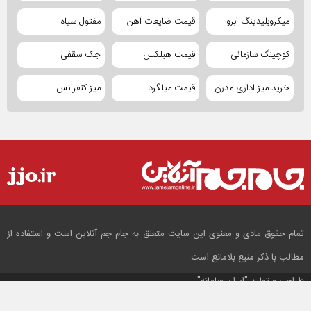
میکروبلیدینگ ابرو
قیمت ضایعات آهن
مفتول سیاه
کوچینگ سازمانی
قیمت هبلکس
جک سقفی
خرید میز اداری مدرن
قیمت میلگرد
میز کنفرانس
تمام حقوق مادی و معنوی این سایت متعلق به جام جم آنلاین است و استفاده از
مطالب با ذکر منبع بلامانع است.
طراحی و تولید
"ایران سامانه"