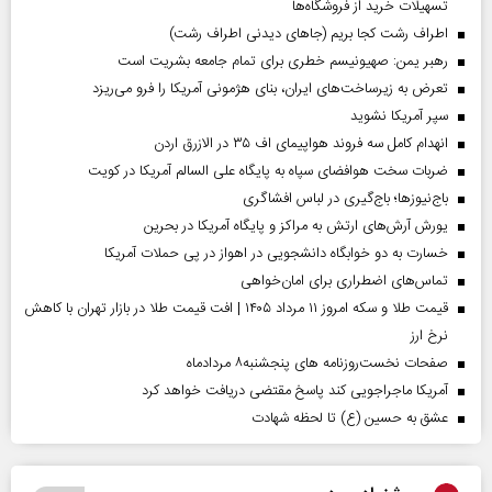
تسهیلات خرید از فروشگاه‌ها
اطراف رشت کجا بریم (جاهای دیدنی اطراف رشت)
رهبر یمن: صهیونیسم خطری برای تمام جامعه بشریت است
تعرض به زیرساخت‌های ایران، بنای هژمونی آمریکا را فرو می‌ریزد
سپر آمریکا نشوید
انهدام کامل سه فروند هواپیمای اف ۳۵ در الازرق اردن
ضربات سخت هوافضای سپاه به پایگاه علی السالم آمریکا در کویت
باج‌نیوزها؛ باج‌گیری در لباس افشاگری
یورش آرش‌های ارتش به مراکز و پایگاه‌ آمریکا در بحرین
خسارت به دو خوابگاه دانشجویی در اهواز در پی حملات آمریکا
تماس‌های اضطراری برای امان‌‌خواهی
قیمت طلا و سکه امروز ۱۱ مرداد ۱۴۰۵ | افت قیمت طلا در بازار تهران با کاهش
نرخ ارز
صفحات نخست‌روزنامه ها‌ی پنجشنبه‌۸ مردادماه
آمریکا ماجراجویی کند پاسخ مقتضی دریافت خواهد کرد
عشق به حسین (ع) تا لحظه شهادت