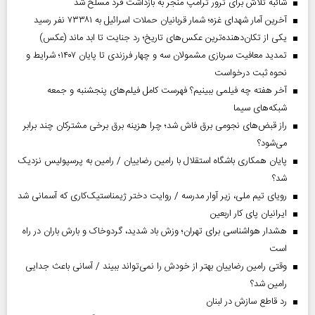
شائبه تلاش برای ترور ترامپ منجر به بازداشت فرد مسلح شد
آخرین آمار شهدای غزه؛ شمار قربانیان حملات اسرائیل به ۷۳۳۸۱ نفر رسید
یکی از تکان‌دهنده‌ترین عکس‌های تاریخ؛ رد جنایت تا ابد ماند (عکس)
تمدید معافیت سربازی مشمولان سه و چهار فرزندی تا پایان ۱۴۰۷؛ شرایط و
نحوه ثبت درخواست
آخر هفته چه فیلمی ببینیم؟ فهرست کامل فیلم‌های پنجشنبه و جمعه
شبکه‌های سیما
راز قبض‌های نجومی برق فاش شد؛ چرا هزینه برق برخی مشترکان چند برابر
می‌شود؟
پایان همکاری باشگاه استقلال با رامین رضاییان / رامین به پرسپولیس نزدیک
شد؟
رویای تیم ملی، زیر آوار مدرسه / روایت دختر ژیمناستیک‌کاری که آسمانی شد
ایرانیان پای کار اربعین
هشدار هواشناسی برای تهران؛ وزش باد شدید، گردوخاک و بارش باران در راه
است
وقتی رامین رضاییان بهتر از خودش را نمی‌تواند ببیند / آسانی باعث جدایی
رامین شد؟
رد قاطع سازش در لبنان