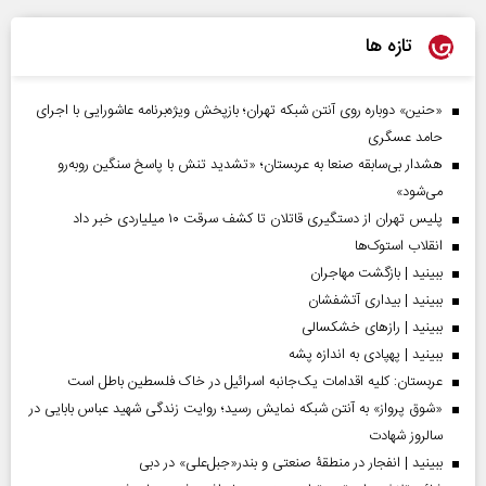
تازه ها
«حنین» دوباره روی آنتن شبکه تهران؛ بازپخش ویژه‌برنامه عاشورایی با اجرای
حامد عسگری
هشدار بی‌سابقه صنعا به عربستان؛ «تشدید تنش با پاسخ سنگین روبه‌رو
می‌شود»
پلیس تهران از دستگیری قاتلان تا کشف سرقت ۱۰ میلیاردی خبر داد
انقلاب استوک‌ها
ببینید | بازگشت مهاجران
ببینید | بیداری آتشفشان
ببینید | رازهای خشکسالی
ببینید | پهپادی به اندازه پشه
عربستان: کلیه اقدامات یک‌جانبه اسرائیل در خاک فلسطین باطل است
«شوق پرواز» به آنتن شبکه نمایش رسید؛ روایت زندگی شهید عباس بابایی در
سالروز شهادت
ببینید | انفجار در منطقۀ صنعتی و بندر«جبل‌علی» در دبی