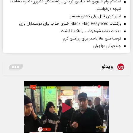
استعلام وام ضروری ۷۵ میلیون تومانی بازنشستگان کشوری؛ نحوه مشاهده
نتیجه درخواست
اجیر کردن قاتل برای کشتن همسر!
بازگشت Black Flag Resynced خبری جذاب برای دوستداران بازی
معجزه، نقشه شوهرکشی را ناکام گذاشت
توصیه‌های هلال‌احمر برای روز‌های گرم
جام‌جهانی مهاجران
ویدئو