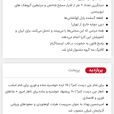
دستگیری تعداد ۸ نفر از اشرار مسلح شاخص و مرتبطین گروهک های
تروریستی
قطعه گمشده پازل کهکشانی‌ها
دربی دوباره خارج از تهران!
همه مردمی که این سختی‌ها را می‌بینند و تحمل می‌کنند، برای ایران و
کشورشان این کاررا انجام می‌دهند
پاسخ قانون به خشونت در قاب اینستاگرام
کالابرگ سه گروه مشمول شارژ شد
پربازدید
پربحث
برای شام چی درست کنم؟ | ۲۵ ایده خوشمزه، ساده و فوری برای شام امشب
ناهار چی درست کنم؟ | ۲۰ پیشنهاد خوشمزه و ساده برای ناهار امروز + غذاهای
فوری و اقتصادی
امیرحسین بهداد به عنوان سرپرست هیئت کوهنوردی و صعودهای ورزشی
آذربایجان شرقی منصوب شد