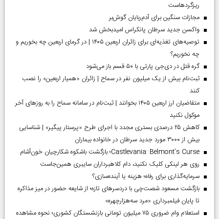
ریزگردهاست
مجازات سنگین برای آدم‌ربایان گوش‌بر
واکسن جدید سرطان پانکراس امیدبخش شد
توصیه‌های تغذیه‌ای برای زائران اربعین ۱۴۰۵ | در گرمای اربعین چه بخوریم و
چه نخوریم؟
گره قتل در دی‌جی پارتی با ۵۰ قسم باز می‌شود
ثبت‌نام بیش از یک میلیون نفر در سماح | زائران «همیار اربعین» را نصب
کنند
متقاضیان ارز اربعین ۱۴۰۵ بخوانند | ثبت‌نام در سامانه سماح را به روز‌های آخر
موکول نکنید
کاهش ۲۵ درصدی بستری مجدد با اجرای طرح «پرستار پیگیر» | شناسایی
بیش از ۳۰۰۰ مورد جدید سرطان در خانواده بیماران
Castlevania: Belmont’s Curse؛ بازگشت باشکوه شکارچیان خون‌آشام
روی هر لینکی کلیک نکنید، دام کلاهبرداران سایبری همین‌جاست
سرمایه‌گذاری برای رفاه؛ هزینه یا آینده‌سازی؟
بازگشت مسعود شصت‌چی با دردسر‌های تازه؛ از شایعه حضور در میز مذاکره
تا پایان فیلمبرداری «مرد سه‌هزارچهره»
استعلام وام ضروری ۷۵ میلیون تومانی بازنشستگان کشوری؛ نحوه مشاهده