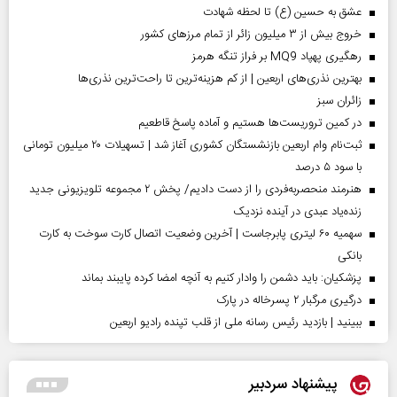
عشق به حسین (ع) تا لحظه شهادت
خروج بیش از ۳ میلیون زائر از تمام مرز‌های کشور
رهگیری پهپاد MQ9 بر فراز تنگه هرمز
بهترین نذری‌های اربعین | از کم هزینه‌ترین تا راحت‌ترین نذری‌ها
‌زائران سبز
در کمین تروریست‌ها هستیم و آماده پاسخ قاطعیم
ثبت‌نام وام اربعین بازنشستگان کشوری آغاز شد | تسهیلات ۲۰ میلیون تومانی
با سود ۵ درصد
هنرمند منحصر‌به‌فردی را از دست دادیم/ پخش ۲ مجموعه تلویزیونی جدید
زنده‌یاد عبدی در آینده نزدیک
سهمیه ۶۰ لیتری پابرجاست | آخرین وضعیت اتصال کارت سوخت به کارت
بانکی
پزشکیان: باید دشمن را وادار کنیم به آنچه امضا کرده پایبند بماند
درگیری مرگبار ۲ پسرخاله در پارک
ببینید | بازدید رئیس رسانه ملی از قلب تپنده رادیو اربعین
پیشنهاد سردبیر