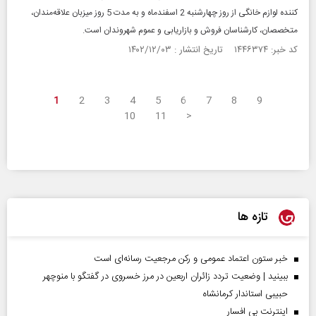
کننده لوازم خانگی از روز چهارشنبه 2 اسفندماه و به مدت 5 روز میزبان علاقه‌مندان،
متخصصان، کارشناسان فروش و بازاریابی و عموم شهروندان است.
کد خبر: ۱۴۴۶۳۷۴ تاریخ انتشار : ۱۴۰۲/۱۲/۰۳
1
2
3
4
5
6
7
8
9
10
11
>
تازه ها
خبر ستون اعتماد عمومی و رکن مرجعیت رسانه‌ای است
ببینید | وضعیت تردد زائران اربعین در مرز خسروی در گفتگو با منوچهر
حبیبی استاندار کرمانشاه
اینترنت بی افسار