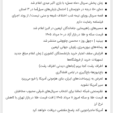
زمان پخش سریال «ماه عسل» با بازی اکبر عبدی اعلام شد
دمای ۵۰ درجه در خوزستان | احتمال بارش‌های سیل‌آسا در ۳ استان
قصه سریال رویای نیمه شب اختلاف شیعه و سنی نیست/ از روند اجرای
فیلمنامه رضایت دارم
مسیر‌های راهپیمایی جاماندگان اربعین در البرز اعلام شد
قیمت سکه و طلا در بازار آزاد در ۱۰ مرداد ۱۴۰۵
ببینید | «چهل روز » محسن چاووشی منتشر شد
رسانه‌های برون‌مرزی راویان جهانی اربعین
افزایش سقف اعتبار خرید بازنشستگان کشوری | زمان اعلام مبلغ جدید
تسهیلات خرید از فروشگاه‌ها
اطراف رشت کجا بریم (جاهای دیدنی اطراف رشت)
باج‌نیوزها؛ باج‌گیری در لباس افشاگری
تعرض به زیرساخت‌های ایران، بنای هژمونی آمریکا را فرو می‌ریزد
سپر آمریکا نشوید
نظرسنجی شبکه تماشا برای انتخاب سریال‌های شرقی محبوب مخاطبان
قیمت طلا و سکه امروز ۱۱ مرداد ۱۴۰۵ | افت قیمت طلا در بازار تهران با کاهش
نرخ ارز
آمریکا ماجراجویی کند پاسخ مقتضی دریافت خواهد کرد