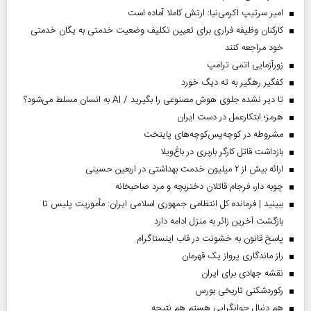
امیر سرتیپ اکرمی‌نیا: ارتش کاملا آماده است
کارکنان وظیفه فراری برای تعیین تکلیف وضعیت خدمتی به یگان خدمتی
خود مراجعه کنند
زورآزمایی اتمی ترامپ
کفگیر رهگیر به ته دیگ خورد
تا دیر نشده جلوی هوش مصنوعی را بگیرید / AI به انسان مسلط می‌شود؟
هرمز؛ ابتکارعمل در دست ایران
مشروطه در کوچه‌پس‌کوچه‌های پایتخت
بازداشت قاتل کارگر باربری در باغ‌ویلا
ارائه بیش از ۲ میلیون خدمت بهداشتی در اربعین حسینی
چوبه دار، فرجام قاتلان دختربچه و مرد صاحبخانه
ببینید | فرمانده کل انتظامی جمهوری اسلامی ایران­: مأموریت پلیس تا
بازگشت آخرین زائر به منزل ادامه دارد
پاسخ قانون به خشونت در قاب اینستاگرام
راز ماندگاری پرواز یک قهرمان
نقشه جهادی برای ایران
رکوردشکنی تاریخی بورس
هم دنبال جوانگرایی هستم هم نتیجه