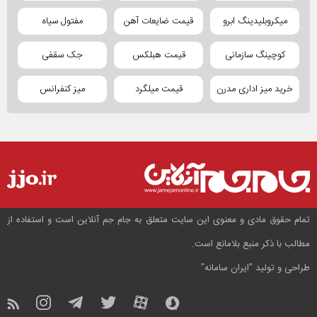
میکروبلیدینگ ابرو
قیمت ضایعات آهن
مفتول سیاه
کوچینگ سازمانی
قیمت هبلکس
جک سقفی
خرید میز اداری مدرن
قیمت میلگرد
میز کنفرانس
تمام حقوق مادی و معنوی این سایت متعلق به جام جم آنلاین است و استفاده از
مطالب با ذکر منبع بلامانع است.
طراحی و تولید
"ایران سامانه"