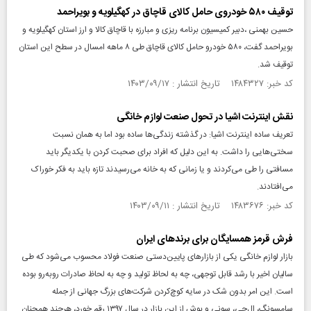
توقیف ۵۸۰ خودروی حامل کالای قاچاق در کهگیلویه و بویراحمد
حسین بهمنی ،دبیر کمیسیون برنامه ریزی و مبارزه با قاچاق کالا و ارز استان کهگیلویه و
بویراحمد گفت، ۵۸۰ خودرو حامل کالای قاچاق طی ۸ ماهه امسال در سطح این استان
توقیف شد.
کد خبر: ۱۴۸۴۳۲۷ تاریخ انتشار : ۱۴۰۳/۰۹/۱۷
نقش اینترنت اشیا در تحول صنعت لوازم خانگی
تعریف ساده اینترنت اشیا: در گذشته زندگی‌ها ساده بود اما به همان نسبت
سختی‌هایی را داشت. به این دلیل که افراد برای صحبت کردن با یکدیگر باید
مسافتی را طی می‌کردند و یا زمانی که به خانه می‌رسیدند تازه باید به فکر خوراک
می‌افتادند.
کد خبر: ۱۴۸۳۶۷۶ تاریخ انتشار : ۱۴۰۳/۰۹/۱۱
فرش قرمز همسایگان برای برند‌های ایران‌
بازار لوازم خانگی یکی از بازارهای پایین‌دستی صنعت فولاد محسوب می‌شود که طی
سالیان اخیر با رشد قابل توجهی، چه به لحاظ تولید و چه به لحاظ صادرات روبه‌رو بوده
است. این امر بدون شک در سایه کوچ‌کردن شرکت‌های بزرگ جهانی از جمله
سامسونگ، ال‌جی، سونی و بوش از این بازار در سال ۱۳۹۷ رقم خورد، هرچند همچنان