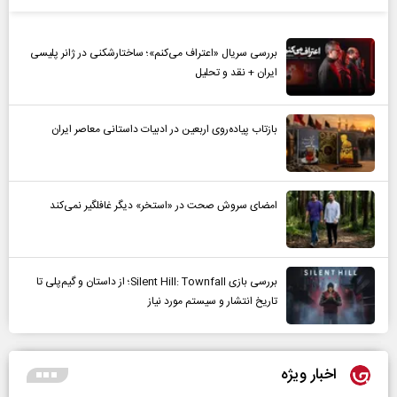
بررسی سریال «اعتراف می‌کنم»؛ ساختارشکنی در ژانر پلیسی
ایران + نقد و تحلیل
بازتاب پیاده‌روی اربعین در ادبیات داستانی معاصر ایران
امضای سروش صحت در «استخر» دیگر غافلگیر نمی‌کند
بررسی بازی Silent Hill: Townfall؛ از داستان و گیم‌پلی تا
تاریخ انتشار و سیستم مورد نیاز
اخبار ویژه