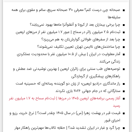
صبحانه چی درست کنم؟ معرفی ۳۰ صبحانه سریع، سالم و مقوی برای همه
سلیقه‌ها
چرا برخی بیماران بعد از کرونا و آنفلوآنزا ماه‌ها بهبود نمی‌یابند؟
ثبت‌نام ۲.۵ میلیون زائر در سماح | عبور ۱.۷ میلیون نفر از مرز‌های اربعین
چرا بعد از سفرهای طولانی گوارش‌تان به هم می‌ریزد؟
چرا ساختمان‌های ناایمن تهران تعیین تکلیف نمی‌شوند؟
آمار معلولیت در ایران | بیش از ۱۰.۵ میلیون نفر با محدودیت عملکردی
زندگی می‌کنند
توصیه‌های طب سنتی برای زائران اربعین | بهترین نوشیدنی ضد عطش و
راهکارهای پیشگیری از گرمازدگی
راز ماندگاری «رادیو اربعین» از زبان دو گوینده؛ رسانه‌ای که حسینیه است
ستارگانی که در جام جهانی ۲۰۲۶ بازی نکردند
آغاز رسمی برنامه‌های اربعین ۱۴۰۵ در مرز‌ها | ثبت‌نام سماح به ۱.۷ میلیون نفر
رسید
قیمت قبر در بهشت زهرا (س) در سال ۱۴۰۵ چقدر است؟ | نرخ خرید، رزرو و
احیای قبور
چرا گرد و غبار در ایران تشدید شد؟ | حقابه تالاب‌ها مهم‌ترین راهکار مهار