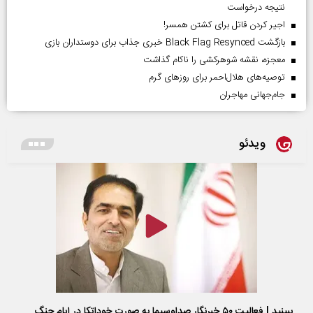
نتیجه درخواست
اجیر کردن قاتل برای کشتن همسر!
بازگشت Black Flag Resynced خبری جذاب برای دوستداران بازی
معجزه، نقشه شوهرکشی را ناکام گذاشت
توصیه‌های هلال‌احمر برای روز‌های گرم
جام‌جهانی مهاجران
ویدئو
ببینید | فعالیت ۵۰ خبرنگار صداوسیما به صورت خوداتکا در ایام جنگ