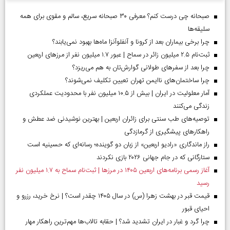
صبحانه چی درست کنم؟ معرفی ۳۰ صبحانه سریع، سالم و مقوی برای همه
سلیقه‌ها
چرا برخی بیماران بعد از کرونا و آنفلوآنزا ماه‌ها بهبود نمی‌یابند؟
ثبت‌نام ۲.۵ میلیون زائر در سماح | عبور ۱.۷ میلیون نفر از مرز‌های اربعین
چرا بعد از سفرهای طولانی گوارش‌تان به هم می‌ریزد؟
چرا ساختمان‌های ناایمن تهران تعیین تکلیف نمی‌شوند؟
آمار معلولیت در ایران | بیش از ۱۰.۵ میلیون نفر با محدودیت عملکردی
زندگی می‌کنند
توصیه‌های طب سنتی برای زائران اربعین | بهترین نوشیدنی ضد عطش و
راهکارهای پیشگیری از گرمازدگی
راز ماندگاری «رادیو اربعین» از زبان دو گوینده؛ رسانه‌ای که حسینیه است
ستارگانی که در جام جهانی ۲۰۲۶ بازی نکردند
آغاز رسمی برنامه‌های اربعین ۱۴۰۵ در مرز‌ها | ثبت‌نام سماح به ۱.۷ میلیون نفر
رسید
قیمت قبر در بهشت زهرا (س) در سال ۱۴۰۵ چقدر است؟ | نرخ خرید، رزرو و
احیای قبور
چرا گرد و غبار در ایران تشدید شد؟ | حقابه تالاب‌ها مهم‌ترین راهکار مهار