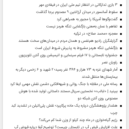
۳ بازی تدارکاتی در انتظار تیم ملی ایران در فیفادی مهر
سقوط آسانسور در میدان آرژانتین ۹ مصدوم برجا گذاشت
گفت‌وگوها آمریکا را مجبور به همراهی کرد
تفاهم با عمان به‌معنی بازگشایی تنگه هرمز نیست
معجزه «محمد صلاح» در ترکیه
گزارشگران رادیو هم‌نفس و همدل مردم در میدان‌های سخت هستند
بازگشایی تنگه هرمز مشروط به پذیرش شروط ایران است
جشنواره تابستانی با ۱۷ فیلم سینمایی و انیمیشن روی آنتن تلویزیون
راویان نصر
آمار شهدای غزه به ۷۳ هزار و ۳۸۴ نفر رسید؛ ۲ شهید و ۶ زخمی دیگر به
بیمارستان‌ها منتقل شدند
رسانه ملی در مقابله با جنگ روانی و شبهه‌افکنی دشمن نقش مهمی ایفا کرد
ببینید | «لبالب»؛ نخستین سریال مستند داستانی تولید شده با هوش
مصنوعی روی آنتن شبکه دو
هشدار پژوهشگران درباره یک ماده پرکاربرد؛ نقش پلی‌اتیلن در تشدید کبد
چرب
رژیم گیاه‌خواری در ماه چند کیلو از وزن شما کم می‌کند؟
علت افزایش قبض آب در تابستان چیست؟ توضیح آبفا درباره قبوض آب