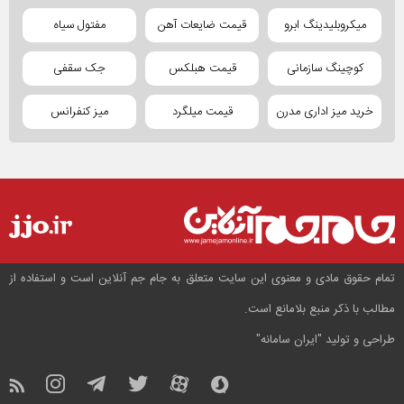
میکروبلیدینگ ابرو
قیمت ضایعات آهن
مفتول سیاه
کوچینگ سازمانی
قیمت هبلکس
جک سقفی
خرید میز اداری مدرن
قیمت میلگرد
میز کنفرانس
تمام حقوق مادی و معنوی این سایت متعلق به جام جم آنلاین است و استفاده از
مطالب با ذکر منبع بلامانع است.
طراحی و تولید
"ایران سامانه"