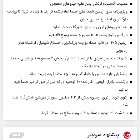
عملیات گسترده ارتش یمن علیه نیروهای سعودی
ویژه‌برنامه‌های اربعین شبکه‌های سیما اعلام شد؛ از ارتباط زنده با کربلا تا روایت
بزرگ‌ترین اجتماع معنوی جهان
لغو تحریم‌های ایران از سوی آمریکا صحت ندارد
در کمین تروریست‌ها هستیم و آماده پاسخ قاطعیم
اربعین ۱۴۰۵ در قاب صدا؛ روایت بزرگ‌ترین اجتماع شیعیان از شبکه‌های
رادیویی
هنرمند منحصر‌به‌فردی را از دست دادیم/ پخش ۲ مجموعه تلویزیونی جدید
زنده‌یاد عبدی در آینده نزدیک
پزشکیان: باید دشمن را وادار کنیم به آنچه امضا کرده پایبند بماند
بازگشت زائران اربعین آغاز شد؛ ۱۰ توصیه‌ای که قبل از عبور از مرز حتماً باید
بدانید
رکورد تردد زائران اربعین؛ بیش از ۴.۳ میلیون عبور از مرزهای شش‌گانه ثبت
شد
بازداشت ۲۱ مزدور موساد و ۴ شرور مسلح در استان کرمان
پیشنهاد سردبیر