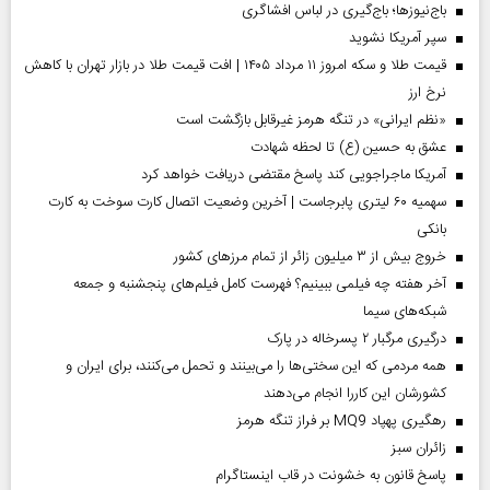
باج‌نیوزها؛ باج‌گیری در لباس افشاگری
سپر آمریکا نشوید
قیمت طلا و سکه امروز ۱۱ مرداد ۱۴۰۵ | افت قیمت طلا در بازار تهران با کاهش
نرخ ارز
«نظم ایرانی» در تنگه هرمز غیرقابل بازگشت است
عشق به حسین (ع) تا لحظه شهادت
آمریکا ماجراجویی کند پاسخ مقتضی دریافت خواهد کرد
سهمیه ۶۰ لیتری پابرجاست | آخرین وضعیت اتصال کارت سوخت به کارت
بانکی
خروج بیش از ۳ میلیون زائر از تمام مرز‌های کشور
آخر هفته چه فیلمی ببینیم؟ فهرست کامل فیلم‌های پنجشنبه و جمعه
شبکه‌های سیما
درگیری مرگبار ۲ پسرخاله در پارک
همه مردمی که این سختی‌ها را می‌بینند و تحمل می‌کنند، برای ایران و
کشورشان این کاررا انجام می‌دهند
رهگیری پهپاد MQ9 بر فراز تنگه هرمز
‌زائران سبز
پاسخ قانون به خشونت در قاب اینستاگرام