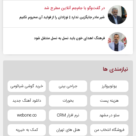
در گفت‌و‌گو با جام‌جم آنلاین مطرح شد
شیر مادر جایگزین ندارد | نوزادان را از فواید آن محروم نکنیم
فرهنگ اهدای خون باید نسل به نسل منتقل شود
نیازمندی ها
یوتوبروکرز
جراحی بینی
خرید گوشی شیائومی
هزینه پست
بخورات
دانلود آهنگ جدید
سئو در مشهد
نرم افزار CRM
webone.co
فروشگاه انتخاب من
هتل های تهران
کمک به خیریه