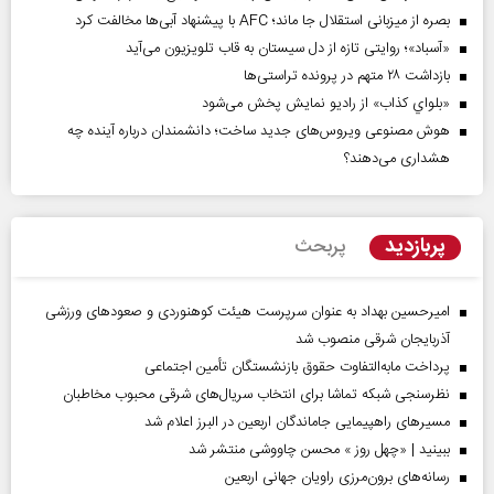
بصره از میزبانی استقلال جا ماند؛ AFC با پیشنهاد آبی‌ها مخالفت کرد
«آسباد»؛ روایتی تازه از دل سیستان به قاب تلویزیون می‌آید
بازداشت ۲۸ متهم در پرونده تراستی‌ها
«بلواي کذاب» از رادیو نمایش پخش می‌شود
هوش مصنوعی ویروس‌های جدید ساخت؛ دانشمندان درباره آینده چه
هشداری می‌دهند؟
پربازدید
پربحث
امیرحسین بهداد به عنوان سرپرست هیئت کوهنوردی و صعودهای ورزشی
آذربایجان شرقی منصوب شد
پرداخت مابه‌التفاوت حقوق بازنشستگان تأمین اجتماعی
نظرسنجی شبکه تماشا برای انتخاب سریال‌های شرقی محبوب مخاطبان
مسیر‌های راهپیمایی جاماندگان اربعین در البرز اعلام شد
ببینید | «چهل روز » محسن چاووشی منتشر شد
رسانه‌های برون‌مرزی راویان جهانی اربعین