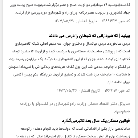
گذشته(دوشنبه ۲۹ مرداد)در دو نوبت صبح و عصر برگزار شد؛درنوبت صبح برنامه وزیر
جهاد کشاورزی و درنوبت عصر برنامه وزرای راه و شهرسازی موردبررسی قرار گرفت.
کد خبر: ۱۴۶۹۶۴۳ تاریخ انتشار : ۱۴۰۳/۰۵/۳۰
ببینید | کلاهبردارانی که شیطان را درس می دادند
مردی سالخورده، مردی میانسال و دختری جوان، سه متهم اصلی شبکه کلاهبرداری
است که در پوشش صاحبخانه، مستاجران را سرکیسه کرده و از آن‌ها ۱۶ میلیارد تومان
کلاهبرداری کردند. دختر جوان که از این کلاهبرداری به درآمد یک میلیاردی رسیده بود،
در گفتگو با جام‌جم مدعی شد این پول کفاف هزینه‌های زندگی‌اش را نمی‌داد! متهمان
با شکایت ۱۰ مالباخته بازداشت شدند و تحقیق از آن‌ها در پایگاه یکم پلیس آگاهی
تهران ادامه دارد.
کد خبر: ۱۴۶۹۱۱۷ تاریخ انتشار : ۱۴۰۳/۰۵/۲۶
مدیرکل دفتر اقتصاد مسکن وزارت راه‌و‌شهرسازی در گفت‌و‌گو با روزنامه
«جام‌جم»:
قوانین مسکن یک سال بعد تاثیرمی‌گذارد
ساماندهی بازار یکی از اقداماتی است که دولت‌ها باید انجام دهند؛ از توسعه
زیرساخت برای افزایش ساخت مسکن تا کنترل بازار اجاره.اقداماتی که در دهه ۹۰