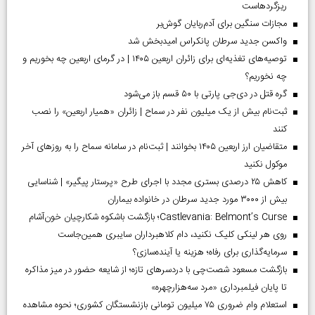
ریزگردهاست
مجازات سنگین برای آدم‌ربایان گوش‌بر
واکسن جدید سرطان پانکراس امیدبخش شد
توصیه‌های تغذیه‌ای برای زائران اربعین ۱۴۰۵ | در گرمای اربعین چه بخوریم و
چه نخوریم؟
گره قتل در دی‌جی پارتی با ۵۰ قسم باز می‌شود
ثبت‌نام بیش از یک میلیون نفر در سماح | زائران «همیار اربعین» را نصب
کنند
متقاضیان ارز اربعین ۱۴۰۵ بخوانند | ثبت‌نام در سامانه سماح را به روز‌های آخر
موکول نکنید
کاهش ۲۵ درصدی بستری مجدد با اجرای طرح «پرستار پیگیر» | شناسایی
بیش از ۳۰۰۰ مورد جدید سرطان در خانواده بیماران
Castlevania: Belmont’s Curse؛ بازگشت باشکوه شکارچیان خون‌آشام
روی هر لینکی کلیک نکنید، دام کلاهبرداران سایبری همین‌جاست
سرمایه‌گذاری برای رفاه؛ هزینه یا آینده‌سازی؟
بازگشت مسعود شصت‌چی با دردسر‌های تازه؛ از شایعه حضور در میز مذاکره
تا پایان فیلمبرداری «مرد سه‌هزارچهره»
استعلام وام ضروری ۷۵ میلیون تومانی بازنشستگان کشوری؛ نحوه مشاهده