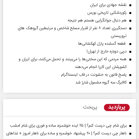
نقشه جهادی برای ایران
رکوردشکنی تاریخی بورس
هم دنبال جوانگرایی هستم هم نتیجه
دستگیری تعداد ۸ نفر از اشرار مسلح شاخص و مرتبطین گروهک های
تروریستی
قطعه گمشده پازل کهکشانی‌ها
دربی دوباره خارج از تهران!
همه مردمی که این سختی‌ها را می‌بینند و تحمل می‌کنند، برای ایران و
کشورشان این کاررا انجام می‌دهند
پاسخ قانون به خشونت در قاب اینستاگرام
کالابرگ سه گروه مشمول شارژ شد
پربازدید
پربحث
برای شام چی درست کنم؟ | ۲۵ ایده خوشمزه، ساده و فوری برای شام امشب
ناهار چی درست کنم؟ | ۲۰ پیشنهاد خوشمزه و ساده برای ناهار امروز + غذاهای