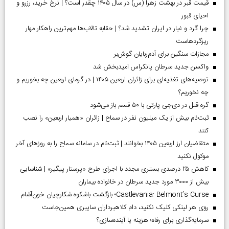
قیمت قبر در بهشت زهرا (س) در سال ۱۴۰۵ چقدر است؟ | نرخ خرید، رزرو و
احیای قبور
چرا گرد و غبار در ایران تشدید شد؟ | حقابه تالاب‌ها مهم‌ترین راهکار مهار
ریزگردهاست
مجازات سنگین برای آدم‌ربایان گوش‌بر
واکسن جدید سرطان پانکراس امیدبخش شد
توصیه‌های تغذیه‌ای برای زائران اربعین ۱۴۰۵ | در گرمای اربعین چه بخوریم و
چه نخوریم؟
گره قتل در دی‌جی پارتی با ۵۰ قسم باز می‌شود
ثبت‌نام بیش از یک میلیون نفر در سماح | زائران «همیار اربعین» را نصب
کنند
متقاضیان ارز اربعین ۱۴۰۵ بخوانند | ثبت‌نام در سامانه سماح را به روز‌های آخر
موکول نکنید
کاهش ۲۵ درصدی بستری مجدد با اجرای طرح «پرستار پیگیر» | شناسایی
بیش از ۳۰۰۰ مورد جدید سرطان در خانواده بیماران
Castlevania: Belmont’s Curse؛ بازگشت باشکوه شکارچیان خون‌آشام
روی هر لینکی کلیک نکنید، دام کلاهبرداران سایبری همین‌جاست
سرمایه‌گذاری برای رفاه؛ هزینه یا آینده‌سازی؟