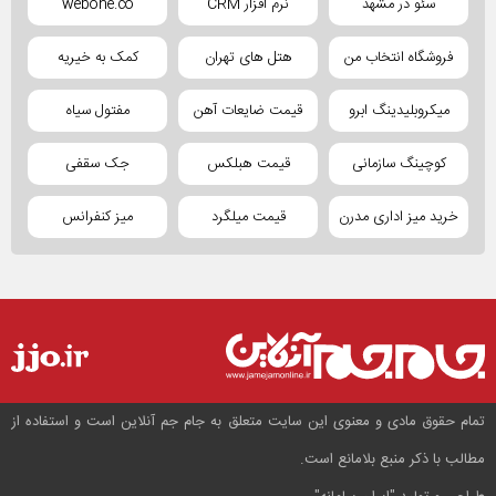
سئو در مشهد
نرم افزار CRM
webone.co
فروشگاه انتخاب من
هتل های تهران
کمک به خیریه
میکروبلیدینگ ابرو
قیمت ضایعات آهن
مفتول سیاه
کوچینگ سازمانی
قیمت هبلکس
جک سقفی
خرید میز اداری مدرن
قیمت میلگرد
میز کنفرانس
تمام حقوق مادی و معنوی این سایت متعلق به جام جم آنلاین است و استفاده از
مطالب با ذکر منبع بلامانع است.