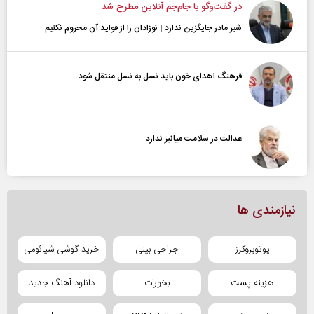
در گفت‌و‌گو با جام‌جم آنلاین مطرح شد
شیر مادر جایگزین ندارد | نوزادان را از فواید آن محروم نکنیم
فرهنگ اهدای خون باید نسل به نسل منتقل شود
عدالت در سلامت میانبر ندارد
نیازمندی ها
یوتوبروکرز
جراحی بینی
خرید گوشی شیائومی
هزینه پست
بخورات
دانلود آهنگ جدید