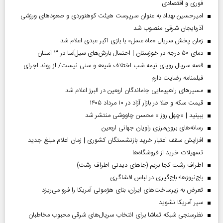
فوری و اقتصادی
امیرحسین بهداد به عنوان سرپرست هیئت کوهنوردی و صعودهای ورزشی
آذربایجان شرقی منصوب شد
زمان پخش سریال «ماه عسل» با بازی اکبر عبدی اعلام شد
دمای ۵۰ درجه در خوزستان | احتمال بارش‌های سیل‌آسا در ۳ استان
قصه سریال رویای نیمه شب اختلاف شیعه و سنی نیست/ از روند اجرای
فیلمنامه رضایت دارم
مسیر‌های راهپیمایی جاماندگان اربعین در البرز اعلام شد
قیمت سکه و طلا در بازار آزاد در ۱۰ مرداد ۱۴۰۵
ببینید | «چهل روز » محسن چاووشی منتشر شد
رسانه‌های برون‌مرزی راویان جهانی اربعین
افزایش سقف اعتبار خرید بازنشستگان کشوری | زمان اعلام مبلغ جدید
تسهیلات خرید از فروشگاه‌ها
اطراف رشت کجا بریم (جاهای دیدنی اطراف رشت)
باج‌نیوزها؛ باج‌گیری در لباس افشاگری
تعرض به زیرساخت‌های ایران، بنای هژمونی آمریکا را فرو می‌ریزد
سپر آمریکا نشوید
نظرسنجی شبکه تماشا برای انتخاب سریال‌های شرقی محبوب مخاطبان