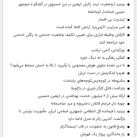
ببینید | وضعیت تردد زائران اربعین در مرز خسروی در گفتگو با منوچهر
حبیبی استاندار کرمانشاه
اینترنت بی افسار
امیر سرتیپ اکرمی‌نیا: ارتش کاملا آماده است
کارکنان وظیفه فراری برای تعیین تکلیف وضعیت خدمتی به یگان خدمتی
خود مراجعه کنند
زورآزمایی اتمی ترامپ
کفگیر رهگیر به ته دیگ خورد
تا دیر نشده جلوی هوش مصنوعی را بگیرید / AI به انسان مسلط می‌شود؟
هرمز؛ ابتکارعمل در دست ایران
مشروطه در کوچه‌پس‌کوچه‌های پایتخت
بازداشت قاتل کارگر باربری در باغ‌ویلا
ارائه بیش از ۲ میلیون خدمت بهداشتی در اربعین حسینی
چوبه دار، فرجام قاتلان دختربچه و مرد صاحبخانه
ببینید | فرمانده کل انتظامی جمهوری اسلامی ایران­: مأموریت پلیس تا
بازگشت آخرین زائر به منزل ادامه دارد
پاسخ قانون به خشونت در قاب اینستاگرام
راز ماندگاری پرواز یک قهرمان