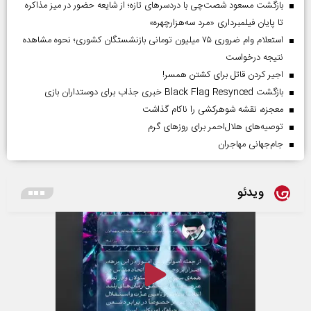
بازگشت مسعود شصت‌چی با دردسر‌های تازه؛ از شایعه حضور در میز مذاکره
تا پایان فیلمبرداری «مرد سه‌هزارچهره»
استعلام وام ضروری ۷۵ میلیون تومانی بازنشستگان کشوری؛ نحوه مشاهده
نتیجه درخواست
اجیر کردن قاتل برای کشتن همسر!
بازگشت Black Flag Resynced خبری جذاب برای دوستداران بازی
معجزه، نقشه شوهرکشی را ناکام گذاشت
توصیه‌های هلال‌احمر برای روز‌های گرم
جام‌جهانی مهاجران
ویدئو