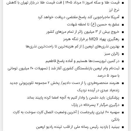
قیمت طلا و سکه امروز ۱۱ مرداد ۱۴۰۵ | افت قیمت طلا در بازار تهران با کاهش
نرخ ارز
آمریکا ماجراجویی کند پاسخ مقتضی دریافت خواهد کرد
عشق به حسین (ع) تا لحظه شهادت
خروج بیش از ۳ میلیون زائر از تمام مرز‌های کشور
رهگیری پهپاد MQ9 بر فراز تنگه هرمز
بهترین نذری‌های اربعین | از کم هزینه‌ترین تا راحت‌ترین نذری‌ها
‌زائران سبز
در کمین تروریست‌ها هستیم و آماده پاسخ قاطعیم
ثبت‌نام وام اربعین بازنشستگان کشوری آغاز شد | تسهیلات ۲۰ میلیون تومانی
با سود ۵ درصد
هنرمند منحصر‌به‌فردی را از دست دادیم/ پخش ۲ مجموعه تلویزیونی جدید
زنده‌یاد عبدی در آینده نزدیک
پزشکیان: باید دشمن را وادار کنیم به آنچه امضا کرده پایبند بماند
درگیری مرگبار ۲ پسرخاله در پارک
سهمیه ۶۰ لیتری پابرجاست | آخرین وضعیت اتصال کارت سوخت به کارت
بانکی
ببینید | بازدید رئیس رسانه ملی از قلب تپنده رادیو اربعین