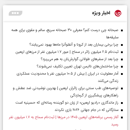
اخبار ویژه
صبحانه چی درست کنم؟ معرفی ۳۰ صبحانه سریع، سالم و مقوی برای همه
سلیقه‌ها
چرا برخی بیماران بعد از کرونا و آنفلوآنزا ماه‌ها بهبود نمی‌یابند؟
ثبت‌نام ۲.۵ میلیون زائر در سماح | عبور ۱.۷ میلیون نفر از مرز‌های اربعین
چرا بعد از سفرهای طولانی گوارش‌تان به هم می‌ریزد؟
چرا ساختمان‌های ناایمن تهران تعیین تکلیف نمی‌شوند؟
آمار معلولیت در ایران | بیش از ۱۰.۵ میلیون نفر با محدودیت عملکردی
زندگی می‌کنند
توصیه‌های طب سنتی برای زائران اربعین | بهترین نوشیدنی ضد عطش و
راهکارهای پیشگیری از گرمازدگی
راز ماندگاری «رادیو اربعین» از زبان دو گوینده؛ رسانه‌ای که حسینیه است
ستارگانی که در جام جهانی ۲۰۲۶ بازی نکردند
آغاز رسمی برنامه‌های اربعین ۱۴۰۵ در مرز‌ها | ثبت‌نام سماح به ۱.۷ میلیون نفر
رسید