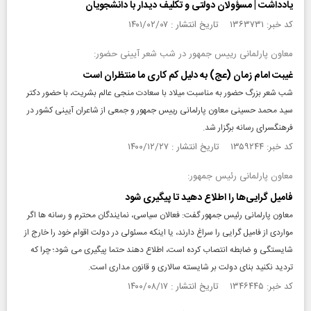
یادداشت | مسؤولان دولتی و تکلیف دیدار با دانشجویان
کد خبر: ۱۳۶۳۷۳۱ تاریخ انتشار : ۱۴۰۱/۰۲/۰۷
معاون پارلمانى رييس جمهور در شب شعر آیینی حضور:
غیبت امام زمان (عج) به دلیل کم کاری ما منتظران است
شب شعر بزرگ حضور به مناسبت ميلاد با سعادت منجى عالم بشريت، با حضور دكتر
سيد محمد حسينى معاون پارلمانى رييس جمهور و جمعی از شاعران آیینی کشور در
فرهنگسراى رسانه برگزار شد.
کد خبر: ۱۳۵۹۲۴۴ تاریخ انتشار : ۱۴۰۰/۱۲/۲۷
معاون پارلمانی رئیس جمهور:
فامیل گرایی‌ها را اطلاع دهید تا پیگیری شود
معاون پارلمانی رئیس جمهور گفت: فعالان سیاسی، نمایندگان محترم و رسانه ها اگر
مواردی از فامیل گرایی را سراغ دارند، یا اینکه مسئولی در دولت اقوام خود را خارج از
شایستگی و ضابطه انتصاب کرده است، اطلاع دهند حتما پیگیری می شود؛ چرا که
تردید نکنید بنای دولت بر شایسته سالاری و قانون مداری است.
کد خبر: ۱۳۴۶۴۴۵ تاریخ انتشار : ۱۴۰۰/۰۸/۱۷