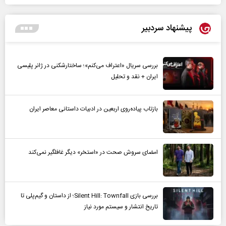
پیشنهاد سردبیر
بررسی سریال «اعتراف می‌کنم»؛ ساختارشکنی در ژانر پلیسی
ایران + نقد و تحلیل
بازتاب پیاده‌روی اربعین در ادبیات داستانی معاصر ایران
امضای سروش صحت در «استخر» دیگر غافلگیر نمی‌کند
بررسی بازی Silent Hill: Townfall؛ از داستان و گیم‌پلی تا
تاریخ انتشار و سیستم مورد نیاز