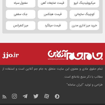
میکروبلیدینگ ابرو
قیمت ضایعات آهن
مفتول سیاه
کوچینگ سازمانی
قیمت هبلکس
جک سقفی
خرید میز اداری مدرن
قیمت میلگرد
میز کنفرانس
تمام حقوق مادی و معنوی این سایت متعلق به جام جم آنلاین است و استفاده از
مطالب با ذکر منبع بلامانع است.
طراحی و تولید
"ایران سامانه"