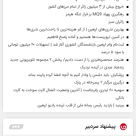
خروج بیش از ۳ میلیون زائر از تمام مرز‌های کشور
رهگیری پهپاد MQ9 بر فراز تنگه هرمز
‌زائران سبز
بهترین نذری‌های اربعین | از کم هزینه‌ترین تا راحت‌ترین نذری‌ها
در کمین تروریست‌ها هستیم و آماده پاسخ قاطعیم
ثبت‌نام وام اربعین بازنشستگان کشوری آغاز شد | تسهیلات ۲۰ میلیون تومانی
با سود ۵ درصد
هنرمند منحصر‌به‌فردی را از دست دادیم/ پخش ۲ مجموعه تلویزیونی جدید
زنده‌یاد عبدی در آینده نزدیک
پزشکیان: باید دشمن را وادار کنیم به آنچه امضا کرده پایبند بماند
درگیری مرگبار ۲ پسرخاله در پارک
سهمیه ۶۰ لیتری پابرجاست | آخرین وضعیت اتصال کارت سوخت به کارت
بانکی
ببینید | بازدید رئیس رسانه ملی از قلب تپنده رادیو اربعین
پیشنهاد سردبیر