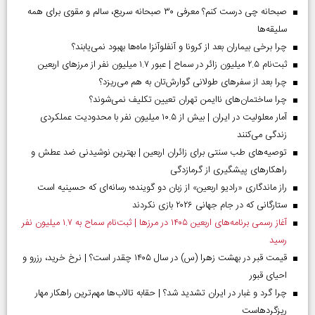
صبحانه چی درست کنم؟ معرفی ۳۰ صبحانه سریع، سالم و مقوی برای همه
سلیقه‌ها
چرا برخی بیماران بعد از کرونا و آنفلوآنزا ماه‌ها بهبود نمی‌یابند؟
ثبت‌نام ۲.۵ میلیون زائر در سماح | عبور ۱.۷ میلیون نفر از مرز‌های اربعین
چرا بعد از سفرهای طولانی گوارش‌تان به هم می‌ریزد؟
چرا ساختمان‌های ناایمن تهران تعیین تکلیف نمی‌شوند؟
آمار معلولیت در ایران | بیش از ۱۰.۵ میلیون نفر با محدودیت عملکردی
زندگی می‌کنند
توصیه‌های طب سنتی برای زائران اربعین | بهترین نوشیدنی ضد عطش و
راهکارهای پیشگیری از گرمازدگی
راز ماندگاری «رادیو اربعین» از زبان دو گوینده؛ رسانه‌ای که حسینیه است
ستارگانی که در جام جهانی ۲۰۲۶ بازی نکردند
آغاز رسمی برنامه‌های اربعین ۱۴۰۵ در مرز‌ها | ثبت‌نام سماح به ۱.۷ میلیون نفر
رسید
قیمت قبر در بهشت زهرا (س) در سال ۱۴۰۵ چقدر است؟ | نرخ خرید، رزرو و
احیای قبور
چرا گرد و غبار در ایران تشدید شد؟ | حقابه تالاب‌ها مهم‌ترین راهکار مهار
ریزگردهاست