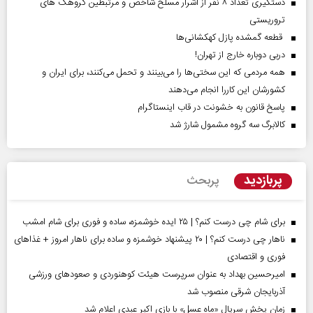
دستگیری تعداد ۸ نفر از اشرار مسلح شاخص و مرتبطین گروهک های
تروریستی
قطعه گمشده پازل کهکشانی‌ها
دربی دوباره خارج از تهران!
همه مردمی که این سختی‌ها را می‌بینند و تحمل می‌کنند، برای ایران و
کشورشان این کاررا انجام می‌دهند
پاسخ قانون به خشونت در قاب اینستاگرام
کالابرگ سه گروه مشمول شارژ شد
پربازدید
پربحث
برای شام چی درست کنم؟ | ۲۵ ایده خوشمزه، ساده و فوری برای شام امشب
ناهار چی درست کنم؟ | ۲۰ پیشنهاد خوشمزه و ساده برای ناهار امروز + غذاهای
فوری و اقتصادی
امیرحسین بهداد به عنوان سرپرست هیئت کوهنوردی و صعودهای ورزشی
آذربایجان شرقی منصوب شد
زمان پخش سریال «ماه عسل» با بازی اکبر عبدی اعلام شد