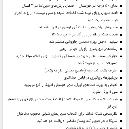
دمای ۵۰ درجه در خوزستان | احتمال بارش‌های سیل‌آسا در ۳ استان
قصه سریال رویای نیمه شب اختلاف شیعه و سنی نیست/ از روند اجرای
فیلمنامه رضایت دارم
مسیر‌های راهپیمایی جاماندگان اربعین در البرز اعلام شد
قیمت سکه و طلا در بازار آزاد در ۱۰ مرداد ۱۴۰۵
ببینید | «چهل روز » محسن چاووشی منتشر شد
رسانه‌های برون‌مرزی راویان جهانی اربعین
افزایش سقف اعتبار خرید بازنشستگان کشوری | زمان اعلام مبلغ جدید
تسهیلات خرید از فروشگاه‌ها
اطراف رشت کجا بریم (جاهای دیدنی اطراف رشت)
باج‌نیوزها؛ باج‌گیری در لباس افشاگری
تعرض به زیرساخت‌های ایران، بنای هژمونی آمریکا را فرو می‌ریزد
سپر آمریکا نشوید
قیمت طلا و سکه امروز ۱۱ مرداد ۱۴۰۵ | افت قیمت طلا در بازار تهران با کاهش
نرخ ارز
نظرسنجی شبکه تماشا برای انتخاب سریال‌های شرقی محبوب مخاطبان
آمریکا ماجراجویی کند پاسخ مقتضی دریافت خواهد کرد
عشق به حسین (ع) تا لحظه شهادت