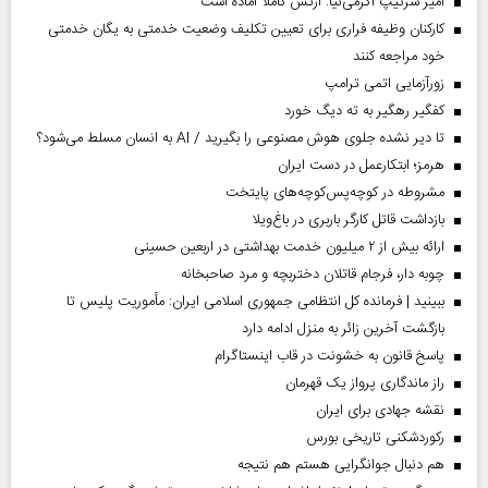
امیر سرتیپ اکرمی‌نیا: ارتش کاملا آماده است
کارکنان وظیفه فراری برای تعیین تکلیف وضعیت خدمتی به یگان خدمتی
خود مراجعه کنند
زورآزمایی اتمی ترامپ
کفگیر رهگیر به ته دیگ خورد
تا دیر نشده جلوی هوش مصنوعی را بگیرید / AI به انسان مسلط می‌شود؟
هرمز؛ ابتکارعمل در دست ایران
مشروطه در کوچه‌پس‌کوچه‌های پایتخت
بازداشت قاتل کارگر باربری در باغ‌ویلا
ارائه بیش از ۲ میلیون خدمت بهداشتی در اربعین حسینی
چوبه دار، فرجام قاتلان دختربچه و مرد صاحبخانه
ببینید | فرمانده کل انتظامی جمهوری اسلامی ایران­: مأموریت پلیس تا
بازگشت آخرین زائر به منزل ادامه دارد
پاسخ قانون به خشونت در قاب اینستاگرام
راز ماندگاری پرواز یک قهرمان
نقشه جهادی برای ایران
رکوردشکنی تاریخی بورس
هم دنبال جوانگرایی هستم هم نتیجه