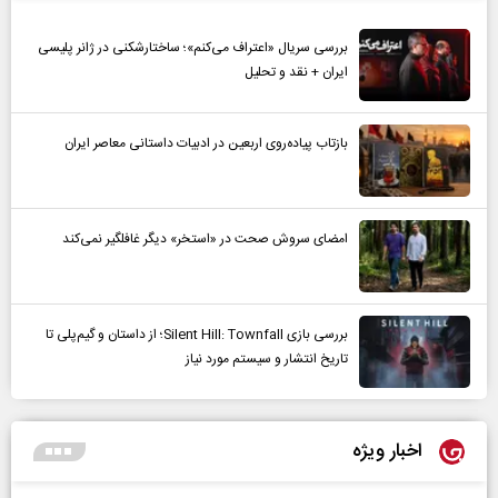
بررسی سریال «اعتراف می‌کنم»؛ ساختارشکنی در ژانر پلیسی
ایران + نقد و تحلیل
بازتاب پیاده‌روی اربعین در ادبیات داستانی معاصر ایران
امضای سروش صحت در «استخر» دیگر غافلگیر نمی‌کند
بررسی بازی Silent Hill: Townfall؛ از داستان و گیم‌پلی تا
تاریخ انتشار و سیستم مورد نیاز
اخبار ویژه