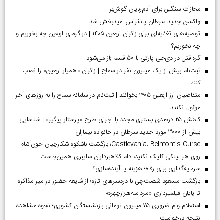
مجازات سنگین برای آدم‌ربایان گوش‌بر
واکسن جدید سرطان پانکراس امیدبخش شد
توصیه‌های تغذیه‌ای برای زائران اربعین ۱۴۰۵ | در گرمای اربعین چه بخوریم و
چه نخوریم؟
گره قتل در دی‌جی پارتی با ۵۰ قسم باز می‌شود
ثبت‌نام بیش از یک میلیون نفر در سماح | زائران «همیار اربعین» را نصب
کنند
متقاضیان ارز اربعین ۱۴۰۵ بخوانند | ثبت‌نام در سامانه سماح را به روز‌های آخر
موکول نکنید
کاهش ۲۵ درصدی بستری مجدد با اجرای طرح «پرستار پیگیر» | شناسایی
بیش از ۳۰۰۰ مورد جدید سرطان در خانواده بیماران
Castlevania: Belmont’s Curse؛ بازگشت باشکوه شکارچیان خون‌آشام
روی هر لینکی کلیک نکنید، دام کلاهبرداران سایبری همین‌جاست
سرمایه‌گذاری برای رفاه؛ هزینه یا آینده‌سازی؟
بازگشت مسعود شصت‌چی با دردسر‌های تازه؛ از شایعه حضور در میز مذاکره
تا پایان فیلمبرداری «مرد سه‌هزارچهره»
استعلام وام ضروری ۷۵ میلیون تومانی بازنشستگان کشوری؛ نحوه مشاهده
نتیجه درخواست