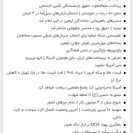
پرداخت مابه‌التفاوت حقوق بازنشستگان تأمین اجتماعی
دمای ۵۰ درجه در خوزستان | احتمال بارش‌های سیل‌آسا در ۳ استان
مسیر‌های راهپیمایی جاماندگان اربعین در البرز اعلام شد
ببینید | «چهل روز » محسن چاووشی منتشر شد
نظرسنجی شبکه تماشا برای انتخاب سریال‌های شرقی محبوب مخاطبان
رسانه‌های برون‌مرزی راویان جهانی اربعین
باج‌نیوزها؛ باج‌گیری در لباس افشاگری
تعرض به زیرساخت‌های ایران، بنای هژمونی آمریکا را فرو می‌ریزد
سپر آمریکا نشوید
قیمت طلا و سکه امروز ۱۱ مرداد ۱۴۰۵ | افت قیمت طلا در بازار تهران با کاهش
نرخ ارز
آمریکا ماجراجویی کند پاسخ مقتضی دریافت خواهد کرد
عشق به حسین (ع) تا لحظه شهادت
خروج بیش از ۳ میلیون زائر از تمام مرز‌های کشور
سهمیه ۶۰ لیتری پابرجاست | آخرین وضعیت اتصال کارت سوخت به کارت
بانکی
رهگیری پهپاد MQ9 بر فراز تنگه هرمز
درگیری مرگبار ۲ پسرخاله در پارک