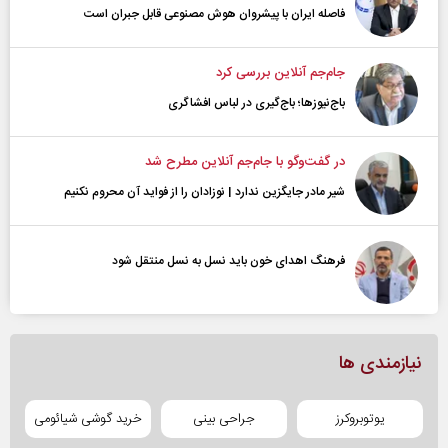
فاصله ایران با پیشرو‌ان هوش مصنوعی قابل جبران است
جام‌جم آنلاین بررسی کرد
باج‌نیوزها؛ باج‌گیری در لباس افشاگری
در گفت‌و‌گو با جام‌جم آنلاین مطرح شد
شیر مادر جایگزین ندارد | نوزادان را از فواید آن محروم نکنیم
فرهنگ اهدای خون باید نسل به نسل منتقل شود
نیازمندی ها
یوتوبروکرز
جراحی بینی
خرید گوشی شیائومی