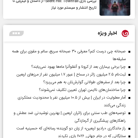
بررسی بازی Silent Hill: Townfall؛ از داستان و گیم‌پلی تا
تاریخ انتشار و سیستم مورد نیاز
اخبار ویژه
صبحانه چی درست کنم؟ معرفی ۳۰ صبحانه سریع، سالم و مقوی برای همه
سلیقه‌ها
چرا برخی بیماران بعد از کرونا و آنفلوآنزا ماه‌ها بهبود نمی‌یابند؟
ثبت‌نام ۲.۵ میلیون زائر در سماح | عبور ۱.۷ میلیون نفر از مرز‌های اربعین
چرا بعد از سفرهای طولانی گوارش‌تان به هم می‌ریزد؟
چرا ساختمان‌های ناایمن تهران تعیین تکلیف نمی‌شوند؟
آمار معلولیت در ایران | بیش از ۱۰.۵ میلیون نفر با محدودیت عملکردی
زندگی می‌کنند
توصیه‌های طب سنتی برای زائران اربعین | بهترین نوشیدنی ضد عطش و
راهکارهای پیشگیری از گرمازدگی
راز ماندگاری «رادیو اربعین» از زبان دو گوینده؛ رسانه‌ای که حسینیه است
ستارگانی که در جام جهانی ۲۰۲۶ بازی نکردند