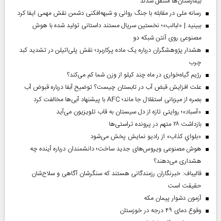
بیمارستان‌ها منتقل شدند
رسانه ملی در مقابله با جنگ روانی و شبهه‌افکنی دشمن نقش مهمی ایفا کرد
ببینید | «لبالب»؛ نخستین سریال مستند داستانی تولید شده با هوش
مصنوعی روی آنتن شبکه دو
هشدار پژوهشگران درباره یک ماده پرکاربرد؛ نقش پلی‌اتیلن در تشدید کبد
چرب
رژیم گیاه‌خواری در ماه چند کیلو از وزن شما کم می‌کند؟
علت افزایش قبض آب در تابستان چیست؟ توضیح آبفا درباره قبوض آب
بصره از میزبانی استقلال جا ماند؛ AFC با پیشنهاد آبی‌ها مخالفت کرد
«آسباد»؛ روایتی تازه از دل سیستان به قاب تلویزیون می‌آید
بازداشت ۲۸ متهم در پرونده تراستی‌ها
«بلواي کذاب» از رادیو نمایش پخش می‌شود
هوش مصنوعی ویروس‌های جدید ساخت؛ دانشمندان درباره آینده چه
هشداری می‌دهند؟
قالیباف: خبرنگاران رزمندگانی هستند که سنگرشان آگاهی و سلاح‌شان
حقیقت است
آزمون دشوار پیمان مکه
وقوع دمای ۴۹ درجه در خوزستان