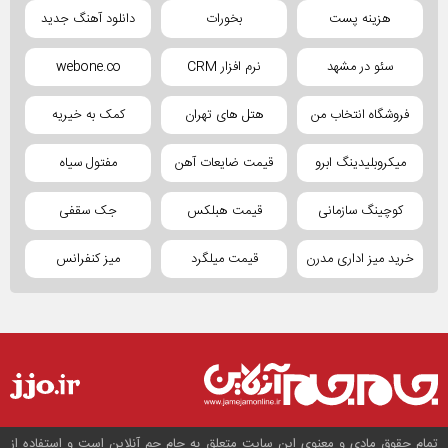
هزینه پست
بخورات
دانلود آهنگ جدید
سئو در مشهد
نرم افزار CRM
webone.co
فروشگاه انتخاب من
هتل های تهران
کمک به خیریه
میکروبلیدینگ ابرو
قیمت ضایعات آهن
مفتول سیاه
کوچینگ سازمانی
قیمت هبلکس
جک سقفی
خرید میز اداری مدرن
قیمت میلگرد
میز کنفرانس
تمام حقوق مادی و معنوی این سایت متعلق به جام جم آنلاین است و استفاده از