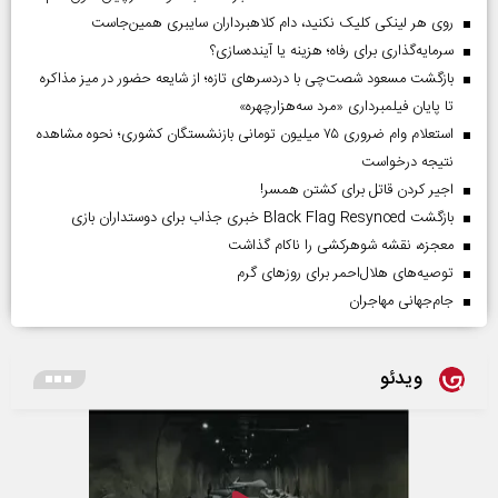
روی هر لینکی کلیک نکنید، دام کلاهبرداران سایبری همین‌جاست
سرمایه‌گذاری برای رفاه؛ هزینه یا آینده‌سازی؟
بازگشت مسعود شصت‌چی با دردسر‌های تازه؛ از شایعه حضور در میز مذاکره
تا پایان فیلمبرداری «مرد سه‌هزارچهره»
استعلام وام ضروری ۷۵ میلیون تومانی بازنشستگان کشوری؛ نحوه مشاهده
نتیجه درخواست
اجیر کردن قاتل برای کشتن همسر!
بازگشت Black Flag Resynced خبری جذاب برای دوستداران بازی
معجزه، نقشه شوهرکشی را ناکام گذاشت
توصیه‌های هلال‌احمر برای روز‌های گرم
جام‌جهانی مهاجران
ویدئو