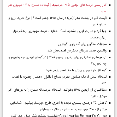
آغاز رسمی برنامه‌های اربعین ۱۴۰۵ در مرز‌ها | ثبت‌نام سماح به ۱.۷ میلیون نفر
رسید
قیمت قبر در بهشت زهرا (س) در سال ۱۴۰۵ چقدر است؟ | نرخ خرید، رزرو و
احیای قبور
چرا گرد و غبار در ایران تشدید شد؟ | حقابه تالاب‌ها مهم‌ترین راهکار مهار
ریزگردهاست
مجازات سنگین برای آدم‌ربایان گوش‌بر
واکسن جدید سرطان پانکراس امیدبخش شد
توصیه‌های تغذیه‌ای برای زائران اربعین ۱۴۰۵ | در گرمای اربعین چه بخوریم و
چه نخوریم؟
گره قتل در دی‌جی پارتی با ۵۰ قسم باز می‌شود
ثبت‌نام بیش از یک میلیون نفر در سماح | زائران «همیار اربعین» را نصب
کنند
متقاضیان ارز اربعین ۱۴۰۵ بخوانند | ثبت‌نام در سامانه سماح را به روز‌های آخر
موکول نکنید
کاهش ۲۵ درصدی بستری مجدد با اجرای طرح «پرستار پیگیر» | شناسایی
بیش از ۳۰۰۰ مورد جدید سرطان در خانواده بیماران
Castlevania: Belmont’s Curse؛ بازگشت باشکوه شکارچیان خون‌آشام