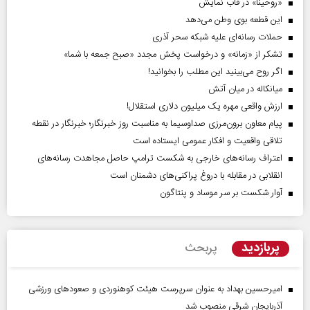
«روحینا» در قاب نمایش
این قطعه بوی وطن می‌دهد
حملات رسانه‌ای علیه شبکه سحر آذری
تشکر از «زمانه» و درخواست پخش مجدد «صبح جمعه با شما»
اگر روح می‌بینید این مطلب را بخوانید!
میانکاله در میان آتش
ارزش واقعی مهره یک میلیون دلاری استقلال!
پیام معاون برون‌مرزی صداوسیما به مناسبت روز خبرنگار؛ خبرنگار در نقطه
تلاقی واقعیت و افکار عمومی ایستاده است
اعتراف رسانه‌های خارجی به شکست ترامپ حاصل مجاهدت رسانه‌های
انقلابی در مقابله با دروغ پراکنی‌های دشمنان است
آوار شکست بر سر موساد و پنتاگون
پربازدید
پربحث
امیرحسین بهداد به عنوان سرپرست هیئت کوهنوردی و صعودهای ورزشی
آذربایجان شرقی منصوب شد