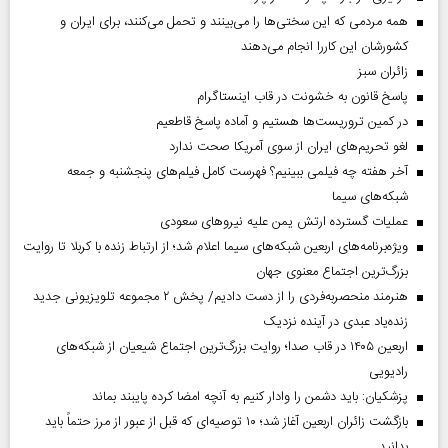
همه مردمی که این سختی‌ها را می‌بینند و تحمل می‌کنند، برای ایران و
کشورشان این کاررا انجام می‌دهند
‌زائران سبز
پاسخ قانون به خشونت در قاب اینستاگرام
در کمین تروریست‌ها هستیم و آماده پاسخ قاطعیم
لغو تحریم‌های ایران از سوی آمریکا صحت ندارد
آخر هفته چه فیلمی ببینیم؟ فهرست کامل فیلم‌های پنجشنبه و جمعه
شبکه‌های سیما
عملیات گسترده ارتش یمن علیه نیروهای سعودی
ویژه‌برنامه‌های اربعین شبکه‌های سیما اعلام شد؛ از ارتباط زنده با کربلا تا روایت
بزرگ‌ترین اجتماع معنوی جهان
هنرمند منحصر‌به‌فردی را از دست دادیم/ پخش ۲ مجموعه تلویزیونی جدید
زنده‌یاد عبدی در آینده نزدیک
اربعین ۱۴۰۵ در قاب صدا؛ روایت بزرگ‌ترین اجتماع شیعیان از شبکه‌های
رادیویی
پزشکیان: باید دشمن را وادار کنیم به آنچه امضا کرده پایبند بماند
بازگشت زائران اربعین آغاز شد؛ ۱۰ توصیه‌ای که قبل از عبور از مرز حتماً باید
بدانید