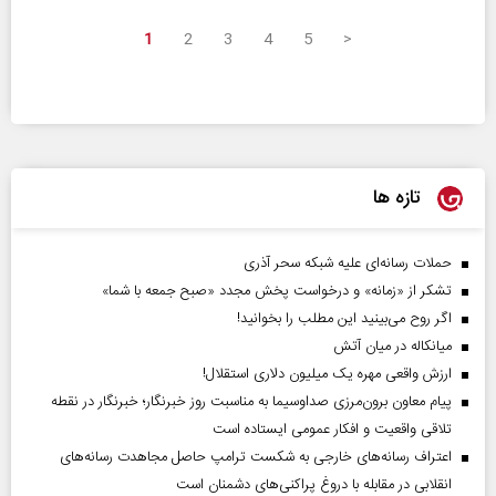
1
2
3
4
5
>
تازه ها
حملات رسانه‌ای علیه شبکه سحر آذری
تشکر از «زمانه» و درخواست پخش مجدد «صبح جمعه با شما»
اگر روح می‌بینید این مطلب را بخوانید!
میانکاله در میان آتش
ارزش واقعی مهره یک میلیون دلاری استقلال!
پیام معاون برون‌مرزی صداوسیما به مناسبت روز خبرنگار؛ خبرنگار در نقطه
تلاقی واقعیت و افکار عمومی ایستاده است
اعتراف رسانه‌های خارجی به شکست ترامپ حاصل مجاهدت رسانه‌های
انقلابی در مقابله با دروغ پراکنی‌های دشمنان است