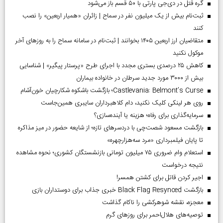
گره قتل در دی‌جی پارتی با ۵۰ قسم باز می‌شود
ثبت‌نام بیش از یک میلیون نفر در سماح | زائران «همیار اربعین» را نصب
کنند
متقاضیان ارز اربعین ۱۴۰۵ بخوانند | ثبت‌نام در سامانه سماح را به روز‌های آخر
موکول نکنید
کاهش ۲۵ درصدی بستری مجدد با اجرای طرح «پرستار پیگیر» | شناسایی
بیش از ۳۰۰۰ مورد جدید سرطان در خانواده بیماران
Castlevania: Belmont’s Curse؛ بازگشت باشکوه شکارچیان خون‌آشام
روی هر لینکی کلیک نکنید، دام کلاهبرداران سایبری همین‌جاست
سرمایه‌گذاری برای رفاه؛ هزینه یا آینده‌سازی؟
بازگشت مسعود شصت‌چی با دردسر‌های تازه؛ از شایعه حضور در میز مذاکره
تا پایان فیلمبرداری «مرد سه‌هزارچهره»
استعلام وام ضروری ۷۵ میلیون تومانی بازنشستگان کشوری؛ نحوه مشاهده
نتیجه درخواست
اجیر کردن قاتل برای کشتن همسر!
بازگشت Black Flag Resynced خبری جذاب برای دوستداران بازی
معجزه، نقشه شوهرکشی را ناکام گذاشت
توصیه‌های هلال‌احمر برای روز‌های گرم