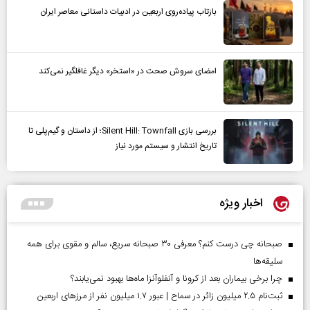
بازتاب پیاده‌روی اربعین در ادبیات داستانی معاصر ایران
امضای سروش صحت در «استخر» دیگر غافلگیر نمی‌کند
بررسی بازی Silent Hill: Townfall؛ از داستان و گیم‌پلی تا
تاریخ انتشار و سیستم مورد نیاز
اخبار ویژه
صبحانه چی درست کنم؟ معرفی ۳۰ صبحانه سریع، سالم و مقوی برای همه
سلیقه‌ها
چرا برخی بیماران بعد از کرونا و آنفلوآنزا ماه‌ها بهبود نمی‌یابند؟
ثبت‌نام ۲.۵ میلیون زائر در سماح | عبور ۱.۷ میلیون نفر از مرز‌های اربعین