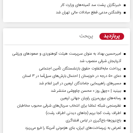
خبرنگاران پشت سد کمیته‌های وزارت کار
واشنگتن مدعی قطع مبادلات مالی تهران شد
پربازدید
پربحث
امیرحسین بهداد به عنوان سرپرست هیئت کوهنوردی و صعودهای ورزشی
آذربایجان شرقی منصوب شد
پرداخت مابه‌التفاوت حقوق بازنشستگان تأمین اجتماعی
دمای ۵۰ درجه در خوزستان | احتمال بارش‌های سیل‌آسا در ۳ استان
مسیر‌های راهپیمایی جاماندگان اربعین در البرز اعلام شد
ببینید | «چهل روز » محسن چاووشی منتشر شد
رسانه‌های برون‌مرزی راویان جهانی اربعین
نظرسنجی شبکه تماشا برای انتخاب سریال‌های شرقی محبوب مخاطبان
اطراف رشت کجا بریم (جاهای دیدنی اطراف رشت)
باج‌نیوزها؛ باج‌گیری در لباس افشاگری
تعرض به زیرساخت‌های ایران، بنای هژمونی آمریکا را فرو می‌ریزد