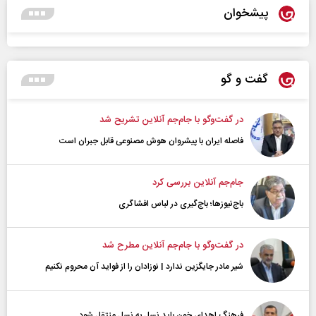
پیشخوان
گفت و گو
در گفت‌و‌گو با جام‌جم آنلاین تشریح شد
فاصله ایران با پیشرو‌ان هوش مصنوعی قابل جبران است
جام‌جم آنلاین بررسی کرد
باج‌نیوزها؛ باج‌گیری در لباس افشاگری
در گفت‌و‌گو با جام‌جم آنلاین مطرح شد
شیر مادر جایگزین ندارد | نوزادان را از فواید آن محروم نکنیم
فرهنگ اهدای خون باید نسل به نسل منتقل شود