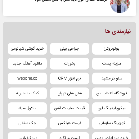
نیازمندی ها
یوتوبروکرز
جراحی بینی
خرید گوشی شیائومی
هزینه پست
بخورات
دانلود آهنگ جدید
سئو در مشهد
نرم افزار CRM
webone.co
فروشگاه انتخاب من
هتل های تهران
کمک به خیریه
میکروبلیدینگ ابرو
قیمت ضایعات آهن
مفتول سیاه
کوچینگ سازمانی
قیمت هبلکس
جک سقفی
خرید میز اداری مدرن
قیمت میلگرد
میز کنفرانس