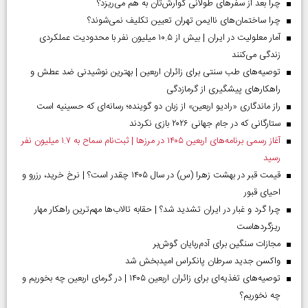
چرا بعد از سفرهای طولانی گوارش‌تان به هم می‌ریزد؟
چرا ساختمان‌های ناایمن تهران تعیین تکلیف نمی‌شوند؟
آمار معلولیت در ایران | بیش از ۱۰.۵ میلیون نفر با محدودیت عملکردی
زندگی می‌کنند
توصیه‌های طب سنتی برای زائران اربعین | بهترین نوشیدنی ضد عطش و
راهکارهای پیشگیری از گرمازدگی
راز ماندگاری «رادیو اربعین» از زبان دو گوینده؛ رسانه‌ای که حسینیه است
ستارگانی که در جام جهانی ۲۰۲۶ بازی نکردند
آغاز رسمی برنامه‌های اربعین ۱۴۰۵ در مرز‌ها | ثبت‌نام سماح به ۱.۷ میلیون نفر
رسید
قیمت قبر در بهشت زهرا (س) در سال ۱۴۰۵ چقدر است؟ | نرخ خرید، رزرو و
احیای قبور
چرا گرد و غبار در ایران تشدید شد؟ | حقابه تالاب‌ها مهم‌ترین راهکار مهار
ریزگردهاست
مجازات سنگین برای آدم‌ربایان گوش‌بر
واکسن جدید سرطان پانکراس امیدبخش شد
توصیه‌های تغذیه‌ای برای زائران اربعین ۱۴۰۵ | در گرمای اربعین چه بخوریم و
چه نخوریم؟