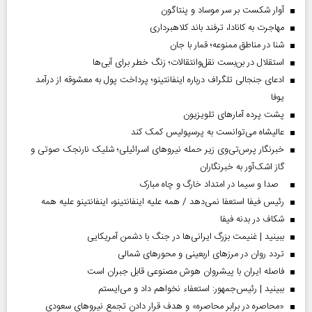
آوار شکست بر سر موساد و پنتاگون
مهاجرت به کانادا، ترفند باند کلاهبرداری
شنا در مناطق ممنوعه؛ قمار با جان
استقلال در بن‌بست نقل‌وانتقالات؛ زنگ خطر برای آبی‌ها
ادعای جنجالی تلگراف درباره اینفانتینو؛ پرداخت پول به معشوقه از درآمد
یوفا
پشت پرده آمارهای تلویزیون
عالیشاه می‌توانست به پرسپولیس کمک کند
خبرنگار پرس‌تی‌وی زیر حمله نیروهای اسرائیلی؛ شلیک نارنجک صوتی و
گاز اشک‌آور به خبرنگاران
صدا و سیما در امتداد خارگ و چاه مبارک
رئیس فیفا استعفا نمی‌دهد / همه علیه اینفانتینو، اینفانتینو علیه همه
شکاف در بدنه فیفا
ببینید | غنیمت بزرگ ایرانی‌ها در جنگ با دشمن آمریکایی
تردد روان در مرزهای اربعینی و محورهای شمالی
فاصله ایران با پیشرو‌ان هوش مصنوعی قابل جبران است
ببینید | رئیس‌جمهور: استعفاء نخواهم داد و می‌ایستم
«محاصره در برابر محاصره» و هدف قرار دادن تجمع نیروهای سعودی