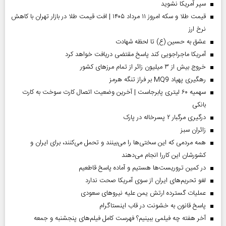
سپر آمریکا نشوید
قیمت طلا و سکه امروز ۱۱ مرداد ۱۴۰۵ | افت قیمت طلا در بازار تهران با کاهش
نرخ ارز
عشق به حسین (ع) تا لحظه شهادت
آمریکا ماجراجویی کند پاسخ مقتضی دریافت خواهد کرد
خروج بیش از ۳ میلیون زائر از تمام مرز‌های کشور
رهگیری پهپاد MQ9 بر فراز تنگه هرمز
سهمیه ۶۰ لیتری پابرجاست | آخرین وضعیت اتصال کارت سوخت به کارت
بانکی
درگیری مرگبار ۲ پسرخاله در پارک
‌زائران سبز
همه مردمی که این سختی‌ها را می‌بینند و تحمل می‌کنند، برای ایران و
کشورشان این کاررا انجام می‌دهند
در کمین تروریست‌ها هستیم و آماده پاسخ قاطعیم
لغو تحریم‌های ایران از سوی آمریکا صحت ندارد
عملیات گسترده ارتش یمن علیه نیروهای سعودی
پاسخ قانون به خشونت در قاب اینستاگرام
آخر هفته چه فیلمی ببینیم؟ فهرست کامل فیلم‌های پنجشنبه و جمعه