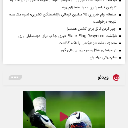
بازگشت مسعود شصت‌چی با دردسر‌های تازه؛ از شایعه حضور در میز مذاکره
تا پایان فیلمبرداری «مرد سه‌هزارچهره»
استعلام وام ضروری ۷۵ میلیون تومانی بازنشستگان کشوری؛ نحوه مشاهده
نتیجه درخواست
اجیر کردن قاتل برای کشتن همسر!
بازگشت Black Flag Resynced خبری جذاب برای دوستداران بازی
معجزه، نقشه شوهرکشی را ناکام گذاشت
توصیه‌های هلال‌احمر برای روز‌های گرم
جام‌جهانی مهاجران
ویدئو