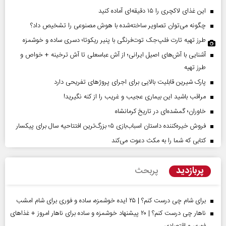
این غذای لاکچری را ۱۵ دقیقه‌ای آماده کنید
چگونه می‌توان تصاویر ساخته‌شده با هوش مصنوعی را تشخیص داد؟
طرز تهیه تارت فلپ‌جک توت‌فرنگی با پنیر ریکوتا؛ دسری ساده و خوشمزه
آشنایی با آش‌های اصیل ایرانی؛ از آش عباسعلی تا آش ترخینه + خواص و
طرز تهیه
پارک شیرین قابلیت‌ بالایی برای اجرای پروژهای تفریحی دارد
مراقب باشید این بیماری عجیب و غریب را از کنه نگیرید!
خاوران؛ گمشده‌ای در تاریخ کرمانشاه
فروش خیره‌کننده داستان اسباب‌بازی ۵؛ بزرگ‌ترین افتتاحیه سال برای پیکسار
کتابی که شما را به مکث دعوت می‌کند
پربازدید
پربحث
برای شام چی درست کنم؟ | ۲۵ ایده خوشمزه، ساده و فوری برای شام امشب
ناهار چی درست کنم؟ | ۲۰ پیشنهاد خوشمزه و ساده برای ناهار امروز + غذاهای