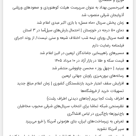
فوری و اقتصادی
امیرحسین بهداد به عنوان سرپرست هیئت کوهنوردی و صعودهای ورزشی
آذربایجان شرقی منصوب شد
زمان پخش سریال «ماه عسل» با بازی اکبر عبدی اعلام شد
دمای ۵۰ درجه در خوزستان | احتمال بارش‌های سیل‌آسا در ۳ استان
قصه سریال رویای نیمه شب اختلاف شیعه و سنی نیست/ از روند اجرای
فیلمنامه رضایت دارم
مسیر‌های راهپیمایی جاماندگان اربعین در البرز اعلام شد
قیمت سکه و طلا در بازار آزاد در ۱۰ مرداد ۱۴۰۵
ببینید | «چهل روز » محسن چاووشی منتشر شد
رسانه‌های برون‌مرزی راویان جهانی اربعین
افزایش سقف اعتبار خرید بازنشستگان کشوری | زمان اعلام مبلغ جدید
تسهیلات خرید از فروشگاه‌ها
اطراف رشت کجا بریم (جاهای دیدنی اطراف رشت)
نظرسنجی شبکه تماشا برای انتخاب سریال‌های شرقی محبوب مخاطبان
باج‌نیوزها؛ باج‌گیری در لباس افشاگری
تعرض به زیرساخت‌های ایران، بنای هژمونی آمریکا را فرو می‌ریزد
سپر آمریکا نشوید