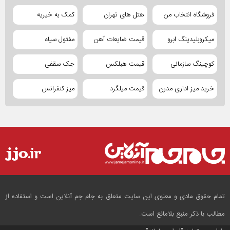
فروشگاه انتخاب من
هتل های تهران
کمک به خیریه
میکروبلیدینگ ابرو
قیمت ضایعات آهن
مفتول سیاه
کوچینگ سازمانی
قیمت هبلکس
جک سقفی
خرید میز اداری مدرن
قیمت میلگرد
میز کنفرانس
تمام حقوق مادی و معنوی این سایت متعلق به جام جم آنلاین است و استفاده از
مطالب با ذکر منبع بلامانع است.