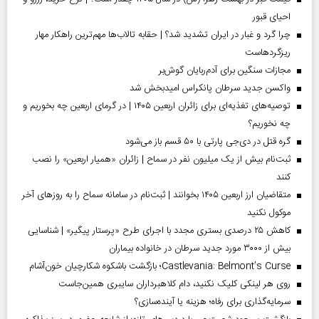
احیای قبور
چرا گرد و غبار در ایران تشدید شد؟ | حقابه تالاب‌ها مهم‌ترین راهکار مهار
ریزگردهاست
مجازات سنگین برای آدم‌ربایان گوش‌بر
واکسن جدید سرطان پانکراس امیدبخش شد
توصیه‌های تغذیه‌ای برای زائران اربعین ۱۴۰۵ | در گرمای اربعین چه بخوریم و
چه نخوریم؟
گره قتل در دی‌جی پارتی با ۵۰ قسم باز می‌شود
ثبت‌نام بیش از یک میلیون نفر در سماح | زائران «همیار اربعین» را نصب
کنند
متقاضیان ارز اربعین ۱۴۰۵ بخوانند | ثبت‌نام در سامانه سماح را به روز‌های آخر
موکول نکنید
کاهش ۲۵ درصدی بستری مجدد با اجرای طرح «پرستار پیگیر» | شناسایی
بیش از ۳۰۰۰ مورد جدید سرطان در خانواده بیماران
Castlevania: Belmont’s Curse؛ بازگشت باشکوه شکارچیان خون‌آشام
روی هر لینکی کلیک نکنید، دام کلاهبرداران سایبری همین‌جاست
سرمایه‌گذاری برای رفاه؛ هزینه یا آینده‌سازی؟