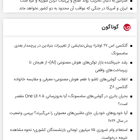
اسرائیل به دنبال تخریب روند صلح و بی‌ثبات کردن سوریه و غزه است
ایران و آمریکا در جنگی که عواقب آن محدود به دو کشور نخواهد ماند
گوناگون
گلکسی اس ۲۷ اولترا؛ پیش‌نمایشی از تغییرات بنیادین در پرچمدار بعدی
سامسونگ
رشد خیره‌کننده بازار توکن‌های هوش مصنوعی (AI)؛ از هیجان تا
زیرساخت‌های واقعی
انقلاب گوشی‌های تاشو‌ با طعم هوش مصنوعی؛ معرفی و مقایسه خانواده
گلکسی Z۸
بحران باتری در گوشی‌های سامسونگ؛ آیا به‌روزرسانی One UI ۸.۵ مقصر
است؟
آیا خودروهای خودران جای ماشین‌های معمولی را می‌گیرند؟ بررسی وضعیت
در سال ۲۰۲۶
استعلام وام ضروری ۷۵ میلیون تومانی بازنشستگان کشوری؛ نحوه مشاهده
نتیجه درخواست