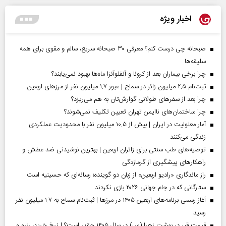
اخبار ویژه
صبحانه چی درست کنم؟ معرفی ۳۰ صبحانه سریع، سالم و مقوی برای همه
سلیقه‌ها
چرا برخی بیماران بعد از کرونا و آنفلوآنزا ماه‌ها بهبود نمی‌یابند؟
ثبت‌نام ۲.۵ میلیون زائر در سماح | عبور ۱.۷ میلیون نفر از مرز‌های اربعین
چرا بعد از سفرهای طولانی گوارش‌تان به هم می‌ریزد؟
چرا ساختمان‌های ناایمن تهران تعیین تکلیف نمی‌شوند؟
آمار معلولیت در ایران | بیش از ۱۰.۵ میلیون نفر با محدودیت عملکردی
زندگی می‌کنند
توصیه‌های طب سنتی برای زائران اربعین | بهترین نوشیدنی ضد عطش و
راهکارهای پیشگیری از گرمازدگی
راز ماندگاری «رادیو اربعین» از زبان دو گوینده؛ رسانه‌ای که حسینیه است
ستارگانی که در جام جهانی ۲۰۲۶ بازی نکردند
آغاز رسمی برنامه‌های اربعین ۱۴۰۵ در مرز‌ها | ثبت‌نام سماح به ۱.۷ میلیون نفر
رسید
قیمت قبر در بهشت زهرا (س) در سال ۱۴۰۵ چقدر است؟ | نرخ خرید، رزرو و