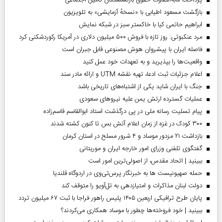
پرداخت مابه‌التفاوت حقوق بازنشستگان تأمین اجتماعی
بازگشت مسعود اطیابی با «نسخهٔ آزمایشی» به تلویزیون
ابراهیم حاتمی کیا با خاکستر سبز در شبکه نمایش
مرد عنکبوتی: روز تازه با فروش ۵۰۰ میلیون دلاری در آمریکا رکوردشکنی کرد
فاصله ایران با پیشرو‌ان هوش مصنوعی قابل جبران است
واقعیت‌ها را بپذیرید و به تعهدات خود عمل کنید
اعلام جزئیات ثبت ادعا، تهیه نقشه UTM و ارائه مادر سند
جنگ با ایران شاید یکی از اشتباه‌های تاریخی باشد
عملیات گسترده ارتش یمن علیه نیروهای سعودی
پیام تسلیت رسانه ملی در پی درگذشت استاد ابوالقاسم قاسم‌زاده
۳۰۰ کودک در غزه از زمان اعلام آتش بس تا کنون کشته شدند
بازداشت ۲۱ مزدور موساد و ۴ شرور مسلح در استان کرمان
گفتگوی تلفنی وزرای امور خارجه ایران و موریتانی
ببینید | اتحاد مقدس، از اصولی‌ترین امور است
حمله صهیونیست ها به خبرنگار پرس‌تی‌وی در اردوگاه قلندیا
دولت لبنان مذاکرات و امتیازدهی به تل‌آویو را متوقف کند
پایان طرح ترافیکی اربعین ۱۴۰۵ پلیس راهور فراجا با ثبت ۶۷ میلیون تردد
ببینید | خود فروخته‌ها چطور با موساد همکاری می‌کردند؟