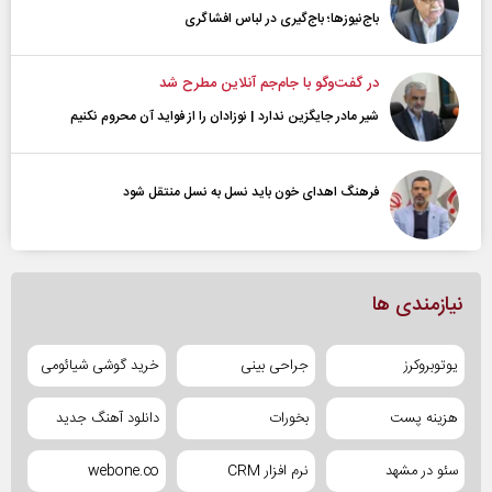
باج‌نیوزها؛ باج‌گیری در لباس افشاگری
در گفت‌و‌گو با جام‌جم آنلاین مطرح شد
شیر مادر جایگزین ندارد | نوزادان را از فواید آن محروم نکنیم
فرهنگ اهدای خون باید نسل به نسل منتقل شود
نیازمندی ها
یوتوبروکرز
جراحی بینی
خرید گوشی شیائومی
هزینه پست
بخورات
دانلود آهنگ جدید
سئو در مشهد
نرم افزار CRM
webone.co