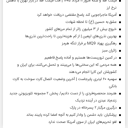
قیمت طلا و سکه امروز ۱۱ مرداد ۱۴۰۵ | افت قیمت طلا در بازار تهران با کاهش
نرخ ارز
آمریکا ماجراجویی کند پاسخ مقتضی دریافت خواهد کرد
عشق به حسین (ع) تا لحظه شهادت
خروج بیش از ۳ میلیون زائر از تمام مرز‌های کشور
بهترین نذری‌های اربعین | از کم هزینه‌ترین تا راحت‌ترین نذری‌ها
رهگیری پهپاد MQ9 بر فراز تنگه هرمز
‌زائران سبز
در کمین تروریست‌ها هستیم و آماده پاسخ قاطعیم
همه مردمی که این سختی‌ها را می‌بینند و تحمل می‌کنند، برای ایران و
کشورشان این کاررا انجام می‌دهند
سهمیه ۶۰ لیتری پابرجاست | آخرین وضعیت اتصال کارت سوخت به کارت
بانکی
هنرمند منحصر‌به‌فردی را از دست دادیم/ پخش ۲ مجموعه تلویزیونی جدید
زنده‌یاد عبدی در آینده نزدیک
درگیری مرگبار ۲ پسرخاله در پارک
پزشکیان: باید دشمن را وادار کنیم به آنچه امضا کرده پایبند بماند
لغو تحریم‌های ایران از سوی آمریکا صحت ندارد