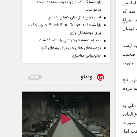
بازنشستگان کشوری؛ نحوه مشاهده نتیجه
اما، من
درخواست
 شد که
اجیر کردن قاتل برای کشتن همسر!
د سراغ
بازگشت Black Flag Resynced خبری جذاب
فوتبال
برای دوستداران بازی
معجزه، نقشه شوهرکشی را ناکام گذاشت
 ایسنا
توصیه‌های هلال‌احمر برای روز‌های گرم
اج صحبت
جام‌جهانی مهاجران
بیاورد،
ویدئو
را تلخ
به مردم
ملی به
‌العاده
ین صورت
ت اما،