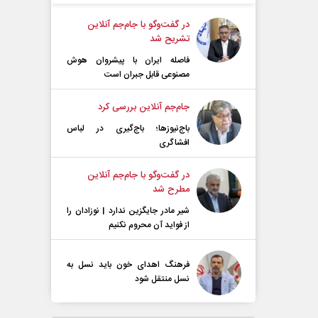
در گفت‌و‌گو با جام‌جم آنلاین
تشریح شد
فاصله ایران با پیشرو‌ان هوش
مصنوعی قابل جبران است
جام‌جم آنلاین بررسی کرد
باج‌نیوزها؛ باج‌گیری در لباس
افشاگری
در گفت‌و‌گو با جام‌جم آنلاین
مطرح شد
شیر مادر جایگزین ندارد | نوزادان را
از فواید آن محروم نکنیم
فرهنگ اهدای خون باید نسل به
نسل منتقل شود