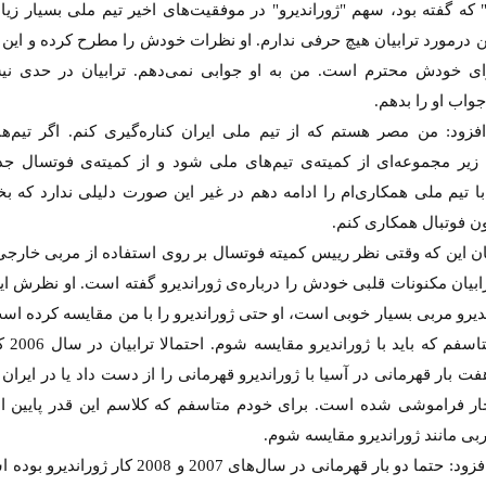
" که گفته بود، سهم "ژوراندیرو" در موفقیت‌های اخیر تیم ملی بسیار زی
 درمورد ترابیان هیچ حرفی ندارم. او نظرات خودش را مطرح کرده و این 
ی خودش محترم است. من به او جوابی نمی‌دهم. ترابیان در حدی ن
واب او را بدهم.
ود: من مصر هستم که از تیم ملی ایران کناره‌گیری کنم. اگر تیم‌ه
زیر مجموعه‌ای از کمیته‌ی تیم‌های ملی شود و از کمیته‌ی فوتسال جد
 تیم ملی همکاری‌ام را ادامه دهم در غیر این صورت دلیلی ندارد که بخ
ن فوتبال همکاری کنم.
یان این که وقتی نظر رییس کمیته‌ فوتسال بر روی استفاده از مربی خارج
ابیان مکنونات قلبی خودش را درباره‌ی ژوراندیرو گفته است. او نظرش ا
دیرو مربی بسیار خوبی است، او حتی ژوراندیرو را با من مقایسه کرده اس
خودم متاسفم ک
ت بار قهرمانی در آسیا با ژوراندیرو قهرمانی را از دست داد یا در ایران ن
چار فراموشی شده است. برای خودم متاسفم که کلاسم این قدر پایین 
مربی مانند ژوراندیرو مقایسه شوم.
شمس افزود: حتما دو بار قهرمانی در سال‌های 2007 و 2008 کار 