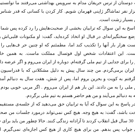
 دوستان از ترس حریفان مدام به سرویس بهداشتی می‌رفتند ما توانستیم
ر نفر تماشاگر ژاپنی قهرمان شویم. کار کردن با کسانی که قدر شناس 
 بسیار زشت است.
اسخ به این سوال که ترابیان بخشی از صحبت‌هایش را رد کرده پس شما چ
 سختگیرانه‌ای در قبال او اتخاذ کرده‌اید، گفت: او مکنونات قلبی‌اش ر
ت هزار بار آنها را تکذیب کند اما، مطمئنم که او چنین حر ف‌هایی را ب
است. این اعتقادات شخص اول فوتسال مملکت ماست. به همین خا
ا برای جدایی از تیم ملی گرفته‌ام. دوباره از ایران می‌روم و اگر عرضه دا
 ایران برمی‌گردم. من چند سال پیش به دلیل مشکلاتی که با فدراسیون 
رفتم به کویت و بحرین بروم اما، پس از شش، هفت سال به دنبالم آمدند
 ملی را به من دادند. این بار هم از ایران می‌روم . اگر مربی خوبی بود
 به دنبالم می‌آیند و من هم حاضر هستم به تیم ملی برگردم.
پاسخ به این سوال که آیا به ترابیان حق می‌دهید که از جلسه‌ی مستقیم 
احت باشد، گفت: به هیچ وجه. هیچ کس نمی‌تواند درمورد جلسات من صحب
مردم ما 30 سال قبل انقلاب کردند تا آزادانه زندگی کنند. حالا چطور من باید برای
جواب پس بدهم. من برای هیچ کاری از هیچ کس اجازه‌ای نمی‌گیرم. اص