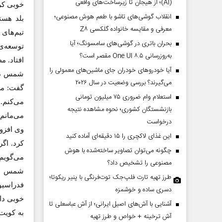
(AI)؛ از هیجان تا زیرساخت‌های واقعی
خوبی کرد
انقلاب گوشی‌های تاشو‌ با طعم هوش مصنوعی؛
بلد هست
معرفی و مقایسه خانواده گلکسی Z۸
تیم‌های
بحران باتری در گوشی‌های سامسونگ؛ آیا
توسعه‌ی
به‌روزرسانی One UI ۸.۵ مقصر است؟
افتاد. م
آیا خودروهای خودران جای ماشین‌های معمولی را
شمس در 
می‌گیرند؟ بررسی وضعیت در سال ۲۰۲۶
گفت: من 
استعلام وام ضروری ۷۵ میلیون تومانی
می‌کنم. 
بازنشستگان کشوری؛ نحوه مشاهده نتیجه
می‌مانم.
درخواست
وی افزو
این غذای لاکچری را ۱۵ دقیقه‌ای آماده کنید
کرد. اگر
چگونه می‌توان تصاویر ساخته‌شده با هوش
می‌گویم
مصنوعی را تشخیص داد؟
شمس درب
طرز تهیه تارت فلپ‌جک توت‌فرنگی با پنیر ریکوتا؛
فدراسیون
دسری ساده و خوشمزه
خوبی داش
آشنایی با آش‌های اصیل ایرانی؛ از آش عباسعلی تا
به کویت
آش ترخینه + خواص و طرز تهیه