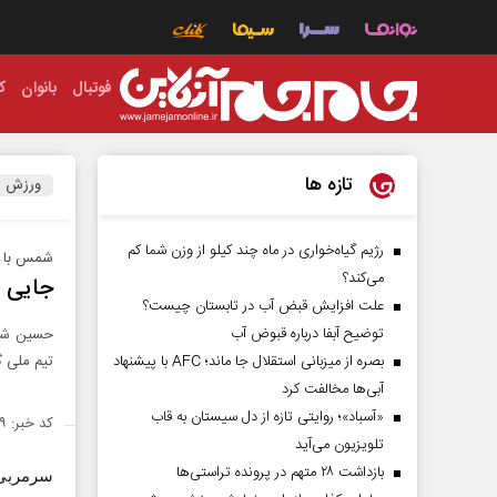
فوتبال
بانوان
ک
تازه ها
ورزش
رژیم گیاه‌خواری در ماه چند کیلو از وزن شما کم
شمس با ان
می‌کند؟
جایی م
علت افزایش قبض آب در تابستان چیست؟
توضیح آبفا درباره قبوض آب
حسین شمس
بصره از میزبانی استقلال جا ماند؛ AFC با پیشنهاد
تیم ملی گر
آبی‌ها مخالفت کرد
«آسباد»؛ روایتی تازه از دل سیستان به قاب
کد خبر: ۲۱۴۵۴۹
تلویزیون می‌آید
بازداشت ۲۸ متهم در پرونده تراستی‌ها
سرمربی 