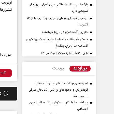
اولویت 
پارک شیرین قابلیت‌ بالایی برای اجرای پروژهای
کشورها 
تفریحی دارد
مراقب باشید این بیماری عجیب و غریب را از کنه
نگیرید!
خاوران؛ گمشده‌ای در تاریخ کرمانشاه
فروش خیره‌کننده داستان اسباب‌بازی ۵؛ بزرگ‌ترین
افتتاحیه سال برای پیکسار
کتابی که شما را به مکث دعوت می‌کند
راوی حقیقتِ آرامش‌ بخش
روز روایتگران حق
اشتراک گذ
پربازدید
پربحث
دکتر حسین قرایی - مدیر کل
رسانه ملی
امیرحسین بهداد به عنوان سرپرست هیئت
کوهنوردی و صعودهای ورزشی آذربایجان شرقی
ن
منصوب شد
پرداخت مابه‌التفاوت حقوق بازنشستگان تأمین
اجتماعی