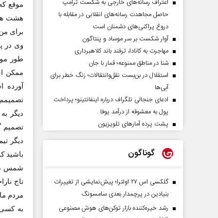
اعتراف رسانه‌های خارجی به شکست ترامپ
موقع که
حاصل مجاهدت رسانه‌های انقلابی در مقابله با
هشت هزا
دروغ پراکنی‌های دشمنان است
برای من
آوار شکست بر سر موساد و پنتاگون
وی در پ
مهاجرت به کانادا، ترفند باند کلاهبرداری
طور موضع
شنا در مناطق ممنوعه؛ قمار با جان
ممکن اس
استقلال در بن‌بست نقل‌وانتقالات؛ زنگ خطر برای
آبی‌ها
آورده 
ادعای جنجالی تلگراف درباره اینفانتینو؛ پرداخت
تصمیمم ر
پول به معشوقه از درآمد یوفا
دیگر به
پشت پرده آمارهای تلویزیون
تصمیم گ
دیگر تیم
گوناگون
باشید که
شمس در 
گلکسی اس ۲۷ اولترا؛ پیش‌نمایشی از تغییرات
تاج نار
بنیادین در پرچمدار بعدی سامسونگ
رشد خیره‌کننده بازار توکن‌های هوش مصنوعی
به کسی 