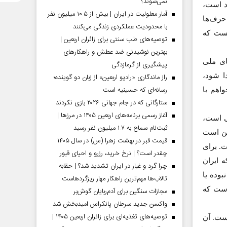
نمی‌شوند؟
اد است،
آمار معلولیت در ایران | بیش از ۱۰.۵ میلیون نفر
حرف‌ها
با محدودیت عملکردی زندگی می‌کنند
یست که
توصیه‌های طب سنتی برای زائران اربعین |
بهترین نوشیدنی ضد عطش و راهکارهای
ای ملی
پیشگیری از گرمازدگی
ا شود،
راز ماندگاری «رادیو اربعین» از زبان دو گوینده؛
رسانه‌ای که حسینیه است
واهم با
ستارگانی که در جام جهانی ۲۰۲۶ بازی نکردند
آغاز رسمی برنامه‌های اربعین ۱۴۰۵ در مرز‌ها |
ی است،
ثبت‌نام سماح به ۱.۷ میلیون نفر رسید
ین است
قیمت قبر در بهشت زهرا (س) در سال ۱۴۰۵
ت. برای
چقدر است؟ | نرخ خرید، رزرو و احیای قبور
ه باید با ژوراندیرو مقایسه شوم. احتمالا ترابیان در سال 2006 که ایران
چرا گرد و غبار در ایران تشدید شد؟ | حقابه
بوده یا
تالاب‌ها مهم‌ترین راهکار مهار ریزگردهاست
است که
مجازات سنگین برای آدم‌ربایان گوش‌بر
واکسن جدید سرطان پانکراس امیدبخش شد
توصیه‌های تغذیه‌ای برای زائران اربعین ۱۴۰۵ |
ژوراندیرو بوده است. آن