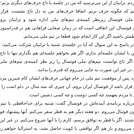
م. ترابیان از این می‌ترسید که من در جلسه با تاج حرف‌های دیگری بزنم؛ 
م که چگونه حرف بزنم. اتفاقا حرف‌های من به دل تاج نشست. قرار
 ملی فوتسال زیرنظر کمیته‌ی تیم‌های ملی اداره شود و ترابیان برو
 فوتسال. این اتفاقی است که در زمان صفایی فراهانی هم در فدراسیون 
طمئن باشید اگر این کار انجام شود قطعا در تیم ملی می‌مانم.
پاسخ به این سوال که آیا در جلسه‌ی شنبه با ترابیان شرکت می‌کنید، به
با ایشان جلسه‌ای ندارم، اگر هم بخواهم جلسه‌ای هم بگذارم تنها با ت
اگر تاج توانست تیم‌های ملی فوتسال را زیر نظر کمیته‌ی تیم‌های ملی 
 در غیر این صورت به جایی می‌روم که قدرم را بدانند.
د: پس از موفقیت تیم ملی در جام جهانی حرف‌های ایشان کام شیرین مردم 
 قرار باشد از فوتسال ایران بروم، آن چیزی که سه سال در دلم است را 
 تا مردم بفهمند چه کسی دوست و چه کسی دشمن است.
اره‌ برنامه‌ی آینده‌اش در فوتسال گفت: شنبه برای خداحافظی با تیم 
 فوتبال می‌روم. دو هفته دیگر هم به قطر سفر می‌کنم. آنها پیشنهاد فوق
تند. اگر با قطر به توافق برسم، کارم را با آنها شروع می‌کنم. در غیر ا
 می‌روم و باز هم اگر توافقی با کویت حاصل نشد، به استرالیا خواهم رف