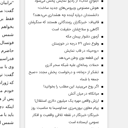
«بلواي کذاب» از رادیو نمایش پخش می‌شود
"ترابیان
هوش مصنوعی ویروس‌های جدید ساخت؛
گفت: من
دانشمندان درباره آینده چه هشداری می‌دهند؟
فقط برا
قالیباف: خبرنگاران رزمندگانی هستند که سنگرشان
بخواهم ج
آگاهی و سلاح‌شان حقیقت است
شمس افز
آزمون دشوار پیمان مکه
فوتسال 
وقوع دمای ۴۹ درجه در خوزستان
«روحینا» در قاب نمایش
حاضرم با
این قطعه بوی وطن می‌دهد
فدراسیو
حملات رسانه‌ای علیه شبکه سحر آذری
وی با ب
تشکر از «زمانه» و درخواست پخش مجدد «صبح
گفت: تر
جمعه با شما»
که ژوران
اگر روح می‌بینید این مطلب را بخوانید!
میانکاله در میان آتش
پس از هف
ارزش واقعی مهره یک میلیون دلاری استقلال!
اینکه د
پیام معاون برون‌مرزی صداوسیما به مناسبت روز
خبرنگار؛ خبرنگار در نقطه تلاقی واقعیت و افکار
باید با 
عمومی ایستاده است