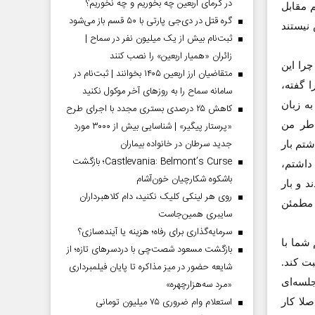
در گرمای اربعین چه بخوریم و چه نخوریم؟
 مقابل
گره قتل در دی‌جی پارتی با ۵۰ قسم باز می‌شود
نیستند
ثبت‌نام بیش از یک میلیون نفر در سماح |
زائران «همیار اربعین» را نصب کنند
را این
متقاضیان ارز اربعین ۱۴۰۵ بخوانند | ثبت‌نام در
ا گفته،
سامانه سماح را به روز‌های آخر موکول نکنید
ه زبان
کاهش ۲۵ درصدی بستری مجدد با اجرای طرح
طر من
«پرستار پیگیر» | شناسایی بیش از ۳۰۰۰ مورد
جدید سرطان در خانواده بیماران
شتم بار
Castlevania: Belmont’s Curse؛ بازگشت
داشتم،
باشکوه شکارچیان خون‌آشام
 و بار
روی هر لینکی کلیک نکنید، دام کلاهبرداران
م مطمئن
سایبری همین‌جاست
سرمایه‌گذاری برای رفاه؛ هزینه یا آینده‌سازی؟
شما با
بازگشت مسعود شصت‌چی با دردسر‌های تازه؛ از
ت کند.
شایعه حضور در میز مذاکره تا پایان فیلمبرداری
 جلسه‌ای
«مرد سه‌هزارچهره»
استعلام وام ضروری ۷۵ میلیون تومانی
لا کار