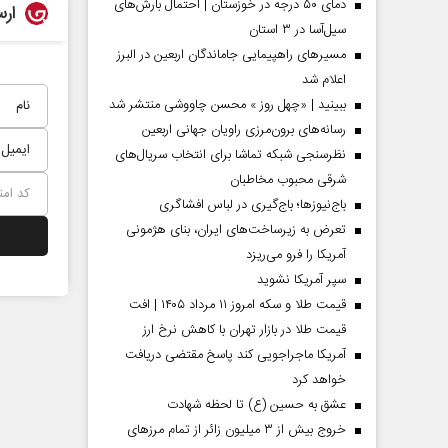
دمای ۵۰ درجه در خوزستان | احتمال بارش‌های
ارس
سیل‌آسا در ۳ استان
مسیر‌های راهپیمایی جاماندگان اربعین در البرز
اعلام شد
ببینید | «چهل روز » محسن چاووشی منتشر شد
رسانه‌های برون‌مرزی راویان جهانی اربعین
نظرسنجی شبکه تماشا برای انتخاب سریال‌های
شرقی محبوب مخاطبان
باج‌نیوزها؛ باج‌گیری در لباس افشاگری
تعرض به زیرساخت‌های ایران، بنای هژمونی
آمریکا را فرو می‌ریزد
 مردادماه
صفحات نخست‌روزنامه‌ها‌ی‌چهارشنبه‌۷‌مردادماه
صفحات 
سپر آمریکا نشوید
قیمت طلا و سکه امروز ۱۱ مرداد ۱۴۰۵ | افت
قیمت طلا در بازار تهران با کاهش نرخ ارز
آمریکا ماجراجویی کند پاسخ مقتضی دریافت
خواهد کرد
عشق به حسین (ع) تا لحظه شهادت
خروج بیش از ۳ میلیون زائر از تمام مرز‌های