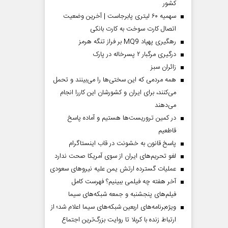
کشور
سهمیه ۶۰ لیتری پابرجاست | آخرین وضعیت
اتصال کارت سوخت به کارت بانکی
رهگیری پهپاد MQ9 بر فراز تنگه هرمز
درگیری مرگبار ۲ پسرخاله در پارک
‌زائران سبز
همه مردمی که این سختی‌ها را می‌بینند و تحمل
می‌کنند، برای ایران و کشورشان این کاررا انجام
می‌دهند
در کمین تروریست‌ها هستیم و آماده پاسخ
قاطعیم
پاسخ قانون به خشونت در قاب اینستاگرام
لغو تحریم‌های ایران از سوی آمریکا صحت ندارد
عملیات گسترده ارتش یمن علیه نیروهای سعودی
آخر هفته چه فیلمی ببینیم؟ فهرست کامل
فیلم‌های پنجشنبه و جمعه شبکه‌های سیما
ویژه‌برنامه‌های اربعین شبکه‌های سیما اعلام شد؛ از
ارتباط زنده با کربلا تا روایت بزرگ‌ترین اجتماع