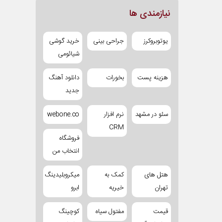
نیازمندی ها
یوتوبروکرز
جراحی بینی
خرید گوشی
شیائومی
هزینه پست
بخورات
دانلود آهنگ
جدید
سئو در مشهد
نرم افزار
webone.co
CRM
فروشگاه
انتخاب من
هتل های
کمک به
میکروبلیدینگ
تهران
خیریه
ابرو
قیمت
مفتول سیاه
کوچینگ