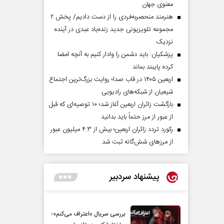
معنوی جهان
هنرمند منحصر‌به‌فردی را از دست دادیم/ پخش ۲
مجموعه تلویزیونی جدید زنده‌یاد عبدی در آینده
نزدیک
پزشکیان: باید دشمن را وادار کنیم به آنچه امضا
کرده پایبند بماند
اربعین ۱۴۰۵ در قاب صدا؛ روایت بزرگ‌ترین اجتماع
شیعیان از شبکه‌های رادیویی
بازگشت زائران اربعین آغاز شد؛ ۱۰ توصیه‌ای که قبل
از عبور از مرز حتماً باید بدانید
رکورد تردد زائران اربعین؛ بیش از ۴.۳ میلیون عبور
از مرزهای شش‌گانه ثبت شد
پیشنهاد سردبیر
بررسی سریال «اعتراف می‌کنم»؛