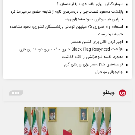
سرمایه‌گذاری برای رفاه؛ هزینه یا آینده‌سازی؟
بازگشت مسعود شصت‌چی با دردسر‌های تازه؛ از شایعه حضور در میز مذاکره
تا پایان فیلمبرداری «مرد سه‌هزارچهره»
استعلام وام ضروری ۷۵ میلیون تومانی بازنشستگان کشوری؛ نحوه مشاهده
نتیجه درخواست
اجیر کردن قاتل برای کشتن همسر!
بازگشت Black Flag Resynced خبری جذاب برای دوستداران بازی
معجزه، نقشه شوهرکشی را ناکام گذاشت
توصیه‌های هلال‌احمر برای روز‌های گرم
جام‌جهانی مهاجران
ویدئو