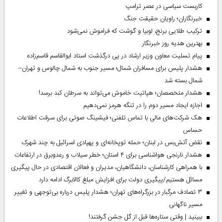
کاربست سیاسی در عصر ترامپ
خبرنگاران؛ راویان حقیقت جنگ
ترکیب طلایی برنج، لوبیا و گوشت که فراموش نمی‌شود
بهترین هدیه روز خبرنگار
پیام تسلیت معاون وزیر ارشاد در پی درگذشت استاد ابوالقاسم قاسم‌زاده
هشدار پلیس برای مسافران شمال؛ مسیر جنوب به شمال چالوس و تهران–
شمال بسته شد
هشدار متخصصان؛ هپاتیت خاموش می‌تواند به سرطان کبد برسد!
اجازه ایجاد مسیر دوم را در تنگه هرمز نمی‌دهیم
هک شرکت‌های مالی با تماس تلفنی؛ فیشینگ صوتی برای سرقت اطلاعات
حساس
نقض آتش‌بس در لبنان؛ حمله توپخانه‌ای و پهپادی اسرائیل به چند شهرک
هشدار نارنجی هواشناسی برای ۴ استان؛ خطر سیلاب و رعدوبرق در ارتفاعات
با همراهی کارشناسان، دانشگاهیان، مدیران و فعالان اقتصادی در حال پیگیری
مسائل هستیم/پیگیری دولت برای افزایش مبلغ کالابرگ ادامه دارد
۳ تصادف مرگبار در بزرگراه‌های تهران؛ هشدار پلیس درباره بی‌توجهی و تغییر
مسیر ناگهانی
ببینید | وقتی ستاره‌ها قبل از گل جشن گرفتند!