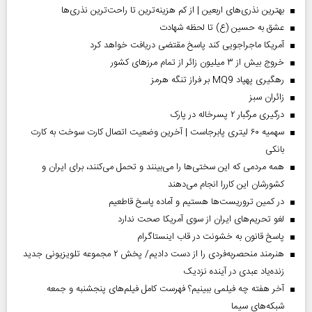
بهترین نذری‌های اربعین | از کم هزینه‌ترین تا راحت‌ترین نذری‌ها
عشق به حسین (ع) تا لحظه شهادت
آمریکا ماجراجویی کند پاسخ مقتضی دریافت خواهد کرد
خروج بیش از ۳ میلیون زائر از تمام مرز‌های کشور
رهگیری پهپاد MQ9 بر فراز تنگه هرمز
‌زائران سبز
درگیری مرگبار ۲ پسرخاله در پارک
سهمیه ۶۰ لیتری پابرجاست | آخرین وضعیت اتصال کارت سوخت به کارت
بانکی
همه مردمی که این سختی‌ها را می‌بینند و تحمل می‌کنند، برای ایران و
کشورشان این کاررا انجام می‌دهند
در کمین تروریست‌ها هستیم و آماده پاسخ قاطعیم
لغو تحریم‌های ایران از سوی آمریکا صحت ندارد
پاسخ قانون به خشونت در قاب اینستاگرام
هنرمند منحصر‌به‌فردی را از دست دادیم/ پخش ۲ مجموعه تلویزیونی جدید
زنده‌یاد عبدی در آینده نزدیک
آخر هفته چه فیلمی ببینیم؟ فهرست کامل فیلم‌های پنجشنبه و جمعه
شبکه‌های سیما