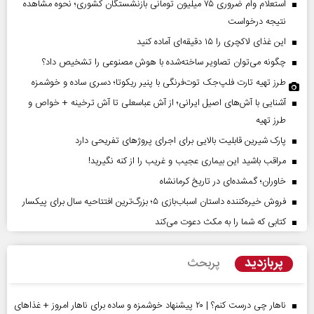
استعلام وام ضروری ۷۵ میلیون تومانی بازنشستگان کشوری؛ نحوه مشاهده
نتیجه درخواست
این غذای لاکچری را ۱۵ دقیقه‌ای آماده کنید
چگونه می‌توان تصاویر ساخته‌شده با هوش مصنوعی را تشخیص داد؟
طرز تهیه تارت فلپ‌جک توت‌فرنگی با پنیر ریکوتا؛ دسری ساده و خوشمزه
آشنایی با آش‌های اصیل ایرانی؛ از آش عباسعلی تا آش ترخینه + خواص و
طرز تهیه
پارک شیرین قابلیت‌ بالایی برای اجرای پروژهای تفریحی دارد
مراقب باشید این بیماری عجیب و غریب را از کنه نگیرید!
خاوران؛ گمشده‌ای در تاریخ کرمانشاه
فروش خیره‌کننده داستان اسباب‌بازی ۵؛ بزرگ‌ترین افتتاحیه سال برای پیکسار
کتابی که شما را به مکث دعوت می‌کند
پربازدید
پربحث
ناهار چی درست کنم؟ | ۲۰ پیشنهاد خوشمزه و ساده برای ناهار امروز + غذاهای