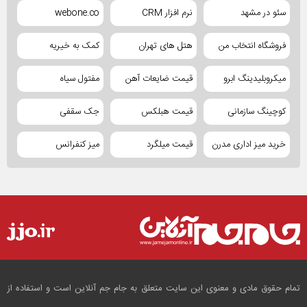
سئو در مشهد
نرم افزار CRM
webone.co
فروشگاه انتخاب من
هتل های تهران
کمک به خیریه
میکروبلیدینگ ابرو
قیمت ضایعات آهن
مفتول سیاه
کوچینگ سازمانی
قیمت هبلکس
جک سقفی
خرید میز اداری مدرن
قیمت میلگرد
میز کنفرانس
تمام حقوق مادی و معنوی این سایت متعلق به جام جم آنلاین است و استفاده از