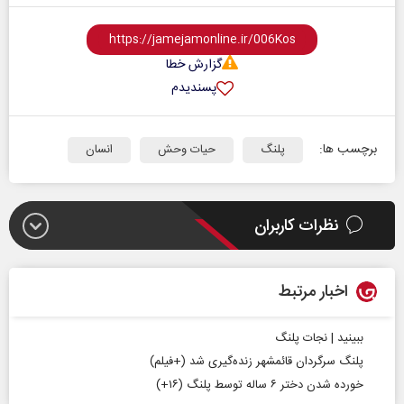
گزارش خطا
پسندیدم
برچسب ها:
پلنگ
حیات وحش
انسان
نظرات کاربران
اخبار مرتبط
ببینید | نجات پلنگ
پلنگ سرگردان قائمشهر زنده‌گیری شد (+فیلم)
خورده شدن دختر ۶ ساله توسط پلنگ (۱۶+)