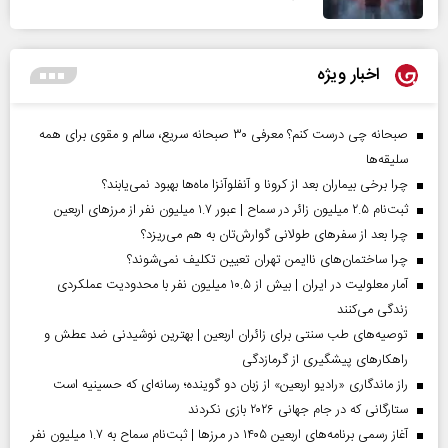
اخبار ویژه
صبحانه چی درست کنم؟ معرفی ۳۰ صبحانه سریع، سالم و مقوی برای همه
سلیقه‌ها
چرا برخی بیماران بعد از کرونا و آنفلوآنزا ماه‌ها بهبود نمی‌یابند؟
ثبت‌نام ۲.۵ میلیون زائر در سماح | عبور ۱.۷ میلیون نفر از مرز‌های اربعین
چرا بعد از سفرهای طولانی گوارش‌تان به هم می‌ریزد؟
چرا ساختمان‌های ناایمن تهران تعیین تکلیف نمی‌شوند؟
آمار معلولیت در ایران | بیش از ۱۰.۵ میلیون نفر با محدودیت عملکردی
زندگی می‌کنند
توصیه‌های طب سنتی برای زائران اربعین | بهترین نوشیدنی ضد عطش و
راهکارهای پیشگیری از گرمازدگی
راز ماندگاری «رادیو اربعین» از زبان دو گوینده؛ رسانه‌ای که حسینیه است
ستارگانی که در جام جهانی ۲۰۲۶ بازی نکردند
آغاز رسمی برنامه‌های اربعین ۱۴۰۵ در مرز‌ها | ثبت‌نام سماح به ۱.۷ میلیون نفر