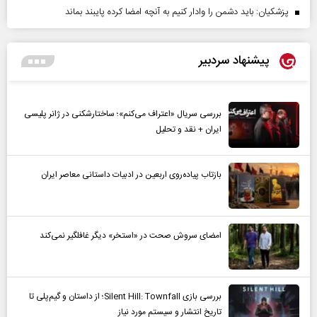
پزشکیان: باید دشمن را وادار کنیم به آنچه امضا کرده پایبند بماند
پیشنهاد سردبیر
بررسی سریال «اعتراف می‌کنم»؛ ساختارشکنی در ژانر پلیسی
ایران + نقد و تحلیل
بازتاب پیاده‌روی اربعین در ادبیات داستانی معاصر ایران
امضای سروش صحت در «استخر» دیگر غافلگیر نمی‌کند
بررسی بازی Silent Hill: Townfall؛ از داستان و گیم‌پلی تا
تاریخ انتشار و سیستم مورد نیاز