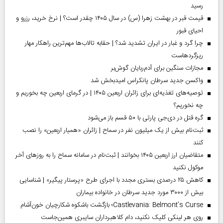
رسید
قیمت قبر در بهشت زهرا (س) در سال ۱۴۰۵ چقدر است؟ | نرخ خرید، رزرو و
احیای قبور
چرا گرد و غبار در ایران تشدید شد؟ | حقابه تالاب‌ها مهم‌ترین راهکار مهار
ریزگردهاست
مجازات سنگین برای آدم‌ربایان گوش‌بر
واکسن جدید سرطان پانکراس امیدبخش شد
توصیه‌های تغذیه‌ای برای زائران اربعین ۱۴۰۵ | در گرمای اربعین چه بخوریم و
چه نخوریم؟
گره قتل در دی‌جی پارتی با ۵۰ قسم باز می‌شود
ثبت‌نام بیش از یک میلیون نفر در سماح | زائران «همیار اربعین» را نصب
کنند
متقاضیان ارز اربعین ۱۴۰۵ بخوانند | ثبت‌نام در سامانه سماح را به روز‌های آخر
موکول نکنید
کاهش ۲۵ درصدی بستری مجدد با اجرای طرح «پرستار پیگیر» | شناسایی
بیش از ۳۰۰۰ مورد جدید سرطان در خانواده بیماران
Castlevania: Belmont’s Curse؛ بازگشت باشکوه شکارچیان خون‌آشام
روی هر لینکی کلیک نکنید، دام کلاهبرداران سایبری همین‌جاست