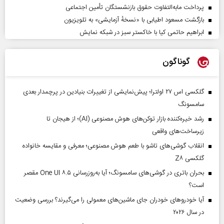
پرداخت مابه‌التفاوت حقوق بازنشستگان تأمین اجتماعی
بازگشت مسعود اطیابی با «نسخهٔ آزمایشی» به تلویزیون
ابراهیم حاتمی کیا با خاکستر سبز در شبکه نمایش
گوناگون
گلکسی اس ۲۷ اولترا؛ پیش‌نمایشی از تغییرات بنیادین در پرچمدار بعدی
سامسونگ
رشد خیره‌کننده بازار توکن‌های هوش مصنوعی (AI)؛ از هیجان تا
زیرساخت‌های واقعی
انقلاب گوشی‌های تاشو‌ با طعم هوش مصنوعی؛ معرفی و مقایسه خانواده
گلکسی Z۸
بحران باتری در گوشی‌های سامسونگ؛ آیا به‌روزرسانی One UI ۸.۵ مقصر
است؟
آیا خودروهای خودران جای ماشین‌های معمولی را می‌گیرند؟ بررسی وضعیت
در سال ۲۰۲۶