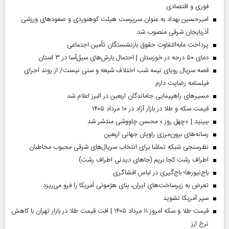
فوری و اقتصادی
امیرحسین بهداد به عنوان سرپرست هیئت کوهنوردی و صعودهای ورزشی
آذربایجان شرقی منصوب شد
پرداخت مابه‌التفاوت حقوق بازنشستگان تأمین اجتماعی
دمای ۵۰ درجه در خوزستان | احتمال بارش‌های سیل‌آسا در ۳ استان
قصه سریال رویای نیمه شب اختلاف شیعه و سنی نیست/ از روند اجرای
فیلمنامه رضایت دارم
مسیر‌های راهپیمایی جاماندگان اربعین در البرز اعلام شد
قیمت سکه و طلا در بازار آزاد در ۱۰ مرداد ۱۴۰۵
ببینید | «چهل روز » محسن چاووشی منتشر شد
رسانه‌های برون‌مرزی راویان جهانی اربعین
نظرسنجی شبکه تماشا برای انتخاب سریال‌های شرقی محبوب مخاطبان
اطراف رشت کجا بریم (جاهای دیدنی اطراف رشت)
باج‌نیوزها؛ باج‌گیری در لباس افشاگری
تعرض به زیرساخت‌های ایران، بنای هژمونی آمریکا را فرو می‌ریزد
سپر آمریکا نشوید
قیمت طلا و سکه امروز ۱۱ مرداد ۱۴۰۵ | افت قیمت طلا در بازار تهران با کاهش
نرخ ارز