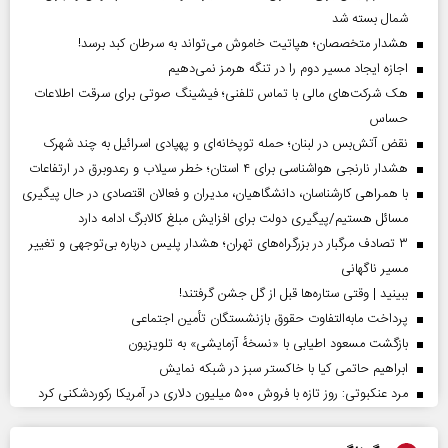
شمال بسته شد
هشدار متخصصان؛ هپاتیت خاموش می‌تواند به سرطان کبد برسد!
اجازه ایجاد مسیر دوم را در تنگه هرمز نمی‌دهیم
هک شرکت‌های مالی با تماس تلفنی؛ فیشینگ صوتی برای سرقت اطلاعات
حساس
نقض آتش‌بس در لبنان؛ حمله توپخانه‌ای و پهپادی اسرائیل به چند شهرک
هشدار نارنجی هواشناسی برای ۴ استان؛ خطر سیلاب و رعدوبرق در ارتفاعات
با همراهی کارشناسان، دانشگاهیان، مدیران و فعالان اقتصادی در حال پیگیری
مسائل هستیم/پیگیری دولت برای افزایش مبلغ کالابرگ ادامه دارد
۳ تصادف مرگبار در بزرگراه‌های تهران؛ هشدار پلیس درباره بی‌توجهی و تغییر
مسیر ناگهانی
ببینید | وقتی ستاره‌ها قبل از گل جشن گرفتند!
پرداخت مابه‌التفاوت حقوق بازنشستگان تأمین اجتماعی
بازگشت مسعود اطیابی با «نسخهٔ آزمایشی» به تلویزیون
ابراهیم حاتمی کیا با خاکستر سبز در شبکه نمایش
مرد عنکبوتی: روز تازه با فروش ۵۰۰ میلیون دلاری در آمریکا رکوردشکنی کرد