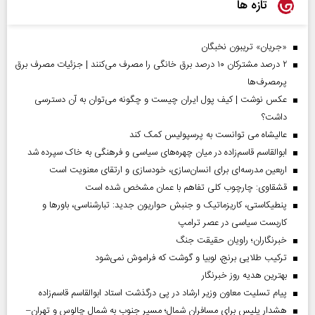
تازه ها
«جریان» تریبون نخبگان
۲ درصد مشترکان ۱۰ درصد برق خانگی را مصرف می‌کنند | جزئیات مصرف برق
پرمصرف‌ها
عکس نوشت | کیف پول ایران چیست و چگونه می‌توان به آن دسترسی
داشت؟
عالیشاه می توانست به پرسپولیس کمک کند
ابوالقاسم قاسم‌زاده در میان چهره‌های سیاسی و فرهنگی به خاک سپرده شد
اربعین مدرسه‌ای برای انسان‌سازی، خودسازی و ارتقای معنویت است
قشقاوی: چارچوب کلی تفاهم با عمان مشخص شده است
پنطیکاستی، کاریزماتیک و جنبش حواریون جدید: تبارشناسی، باور‌ها و
کاربست سیاسی در عصر ترامپ
خبرنگاران؛ راویان حقیقت جنگ
ترکیب طلایی برنج، لوبیا و گوشت که فراموش نمی‌شود
بهترین هدیه روز خبرنگار
پیام تسلیت معاون وزیر ارشاد در پی درگذشت استاد ابوالقاسم قاسم‌زاده
هشدار پلیس برای مسافران شمال؛ مسیر جنوب به شمال چالوس و تهران–