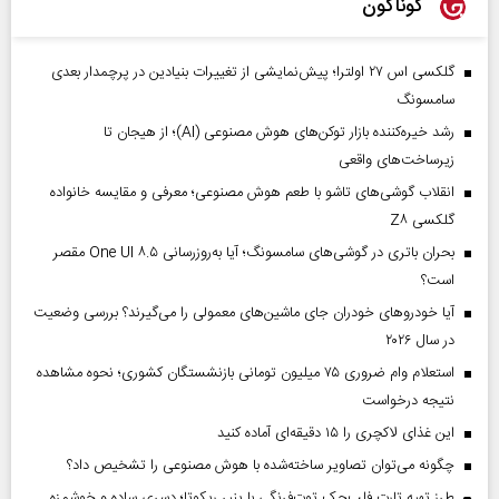
گوناگون
گلکسی اس ۲۷ اولترا؛ پیش‌نمایشی از تغییرات بنیادین در پرچمدار بعدی
سامسونگ
رشد خیره‌کننده بازار توکن‌های هوش مصنوعی (AI)؛ از هیجان تا
زیرساخت‌های واقعی
انقلاب گوشی‌های تاشو‌ با طعم هوش مصنوعی؛ معرفی و مقایسه خانواده
گلکسی Z۸
بحران باتری در گوشی‌های سامسونگ؛ آیا به‌روزرسانی One UI ۸.۵ مقصر
است؟
آیا خودروهای خودران جای ماشین‌های معمولی را می‌گیرند؟ بررسی وضعیت
در سال ۲۰۲۶
استعلام وام ضروری ۷۵ میلیون تومانی بازنشستگان کشوری؛ نحوه مشاهده
نتیجه درخواست
این غذای لاکچری را ۱۵ دقیقه‌ای آماده کنید
چگونه می‌توان تصاویر ساخته‌شده با هوش مصنوعی را تشخیص داد؟
طرز تهیه تارت فلپ‌جک توت‌فرنگی با پنیر ریکوتا؛ دسری ساده و خوشمزه