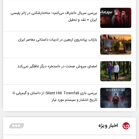
بررسی سریال «اعتراف می‌کنم»؛ ساختارشکنی در ژانر پلیسی
ایران + نقد و تحلیل
بازتاب پیاده‌روی اربعین در ادبیات داستانی معاصر ایران
امضای سروش صحت در «استخر» دیگر غافلگیر نمی‌کند
بررسی بازی Silent Hill: Townfall؛ از داستان و گیم‌پلی تا
تاریخ انتشار و سیستم مورد نیاز
اخبار ویژه