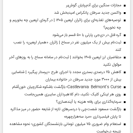
مجازات سنگین برای آدم‌ربایان گوش‌بر
واکسن جدید سرطان پانکراس امیدبخش شد
توصیه‌های تغذیه‌ای برای زائران اربعین ۱۴۰۵ | در گرمای اربعین چه بخوریم و
چه نخوریم؟
گره قتل در دی‌جی پارتی با ۵۰ قسم باز می‌شود
ثبت‌نام بیش از یک میلیون نفر در سماح | زائران «همیار اربعین» را نصب
کنند
متقاضیان ارز اربعین ۱۴۰۵ بخوانند | ثبت‌نام در سامانه سماح را به روز‌های آخر
موکول نکنید
کاهش ۲۵ درصدی بستری مجدد با اجرای طرح «پرستار پیگیر» | شناسایی
بیش از ۳۰۰۰ مورد جدید سرطان در خانواده بیماران
Castlevania: Belmont’s Curse؛ بازگشت باشکوه شکارچیان خون‌آشام
روی هر لینکی کلیک نکنید، دام کلاهبرداران سایبری همین‌جاست
سرمایه‌گذاری برای رفاه؛ هزینه یا آینده‌سازی؟
بازگشت مسعود شصت‌چی با دردسر‌های تازه؛ از شایعه حضور در میز مذاکره
تا پایان فیلمبرداری «مرد سه‌هزارچهره»
استعلام وام ضروری ۷۵ میلیون تومانی بازنشستگان کشوری؛ نحوه مشاهده
نتیجه درخواست