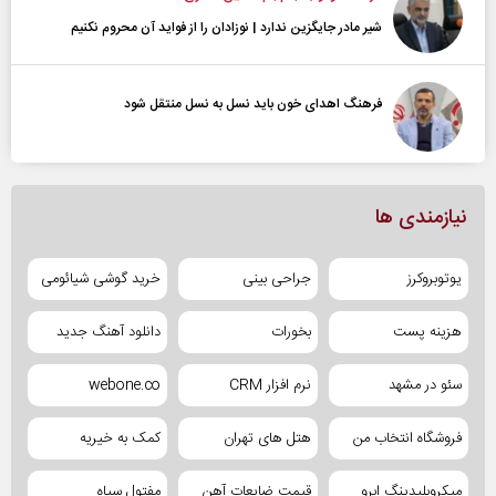
شیر مادر جایگزین ندارد | نوزادان را از فواید آن محروم نکنیم
فرهنگ اهدای خون باید نسل به نسل منتقل شود
نیازمندی ها
یوتوبروکرز
جراحی بینی
خرید گوشی شیائومی
هزینه پست
بخورات
دانلود آهنگ جدید
سئو در مشهد
نرم افزار CRM
webone.co
فروشگاه انتخاب من
هتل های تهران
کمک به خیریه
میکروبلیدینگ ابرو
قیمت ضایعات آهن
مفتول سیاه