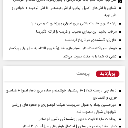
آشنایی با آش‌های اصیل ایرانی؛ از آش عباسعلی تا آش ترخینه + خواص و
طرز تهیه
پارک شیرین قابلیت‌ بالایی برای اجرای پروژهای تفریحی دارد
مراقب باشید این بیماری عجیب و غریب را از کنه نگیرید!
خاوران؛ گمشده‌ای در تاریخ کرمانشاه
فروش خیره‌کننده داستان اسباب‌بازی ۵؛ بزرگ‌ترین افتتاحیه سال برای پیکسار
کتابی که شما را به مکث دعوت می‌کند
پربازدید
پربحث
ناهار چی درست کنم؟ | ۲۰ پیشنهاد خوشمزه و ساده برای ناهار امروز + غذاهای
فوری و اقتصادی
امیرحسین بهداد به عنوان سرپرست هیئت کوهنوردی و صعودهای ورزشی
آذربایجان شرقی منصوب شد
پرداخت مابه‌التفاوت حقوق بازنشستگان تأمین اجتماعی
دمای ۵۰ درجه در خوزستان | احتمال بارش‌های سیل‌آسا در ۳ استان