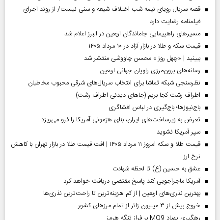
قصه سریال رویای نیمه شب اختلاف شیعه و سنی نیست/ از روند اجرای
فیلمنامه رضایت دارم
مسیر‌های راهپیمایی جاماندگان اربعین در البرز اعلام شد
قیمت سکه و طلا در بازار آزاد در ۱۰ مرداد ۱۴۰۵
ببینید | «چهل روز » محسن چاووشی منتشر شد
رسانه‌های برون‌مرزی راویان جهانی اربعین
نظرسنجی شبکه تماشا برای انتخاب سریال‌های شرقی محبوب مخاطبان
اطراف رشت کجا بریم (جاهای دیدنی اطراف رشت)
باج‌نیوزها؛ باج‌گیری در لباس افشاگری
تعرض به زیرساخت‌های ایران، بنای هژمونی آمریکا را فرو می‌ریزد
سپر آمریکا نشوید
قیمت طلا و سکه امروز ۱۱ مرداد ۱۴۰۵ | افت قیمت طلا در بازار تهران با کاهش
نرخ ارز
عشق به حسین (ع) تا لحظه شهادت
آمریکا ماجراجویی کند پاسخ مقتضی دریافت خواهد کرد
بهترین نذری‌های اربعین | از کم هزینه‌ترین تا راحت‌ترین نذری‌ها
خروج بیش از ۳ میلیون زائر از تمام مرز‌های کشور
رهگیری پهپاد MQ9 بر فراز تنگه هرمز