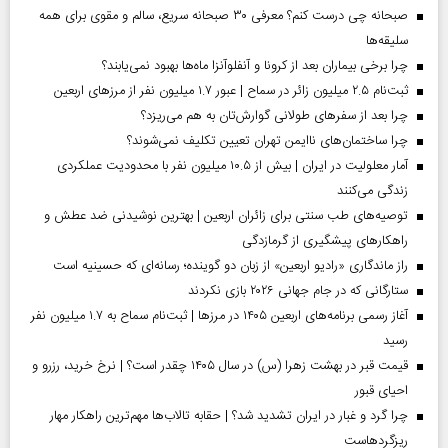
صبحانه چی درست کنم؟ معرفی ۳۰ صبحانه سریع، سالم و مقوی برای همه
سلیقه‌ها
چرا برخی بیماران بعد از کرونا و آنفلوآنزا ماه‌ها بهبود نمی‌یابند؟
ثبت‌نام ۲.۵ میلیون زائر در سماح | عبور ۱.۷ میلیون نفر از مرز‌های اربعین
چرا بعد از سفرهای طولانی گوارش‌تان به هم می‌ریزد؟
چرا ساختمان‌های ناایمن تهران تعیین تکلیف نمی‌شوند؟
آمار معلولیت در ایران | بیش از ۱۰.۵ میلیون نفر با محدودیت عملکردی
زندگی می‌کنند
توصیه‌های طب سنتی برای زائران اربعین | بهترین نوشیدنی ضد عطش و
راهکارهای پیشگیری از گرمازدگی
راز ماندگاری «رادیو اربعین» از زبان دو گوینده؛ رسانه‌ای که حسینیه است
ستارگانی که در جام جهانی ۲۰۲۶ بازی نکردند
آغاز رسمی برنامه‌های اربعین ۱۴۰۵ در مرز‌ها | ثبت‌نام سماح به ۱.۷ میلیون نفر
رسید
قیمت قبر در بهشت زهرا (س) در سال ۱۴۰۵ چقدر است؟ | نرخ خرید، رزرو و
احیای قبور
چرا گرد و غبار در ایران تشدید شد؟ | حقابه تالاب‌ها مهم‌ترین راهکار مهار
ریزگردهاست