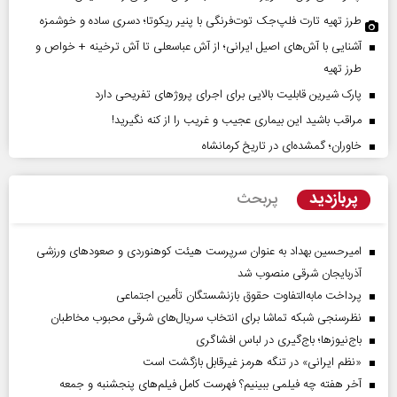
طرز تهیه تارت فلپ‌جک توت‌فرنگی با پنیر ریکوتا؛ دسری ساده و خوشمزه
آشنایی با آش‌های اصیل ایرانی؛ از آش عباسعلی تا آش ترخینه + خواص و
طرز تهیه
پارک شیرین قابلیت‌ بالایی برای اجرای پروژهای تفریحی دارد
مراقب باشید این بیماری عجیب و غریب را از کنه نگیرید!
خاوران؛ گمشده‌ای در تاریخ کرمانشاه
پربازدید
پربحث
امیرحسین بهداد به عنوان سرپرست هیئت کوهنوردی و صعودهای ورزشی
آذربایجان شرقی منصوب شد
پرداخت مابه‌التفاوت حقوق بازنشستگان تأمین اجتماعی
نظرسنجی شبکه تماشا برای انتخاب سریال‌های شرقی محبوب مخاطبان
باج‌نیوزها؛ باج‌گیری در لباس افشاگری
«نظم ایرانی» در تنگه هرمز غیرقابل بازگشت است
آخر هفته چه فیلمی ببینیم؟ فهرست کامل فیلم‌های پنجشنبه و جمعه