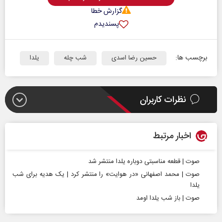
گزارش خطا
پسندیدم
برچسب ها:
حسین رضا اسدی
شب چله
یلدا
نظرات کاربران
اخبار مرتبط
صوت | قطعه مناسبتی دوباره یلدا منتشر شد
صوت | محمد اصفهانی «در هوایت» را منتشر کرد | یک هدیه برای شب
یلدا
صوت | باز شب یلدا اومد