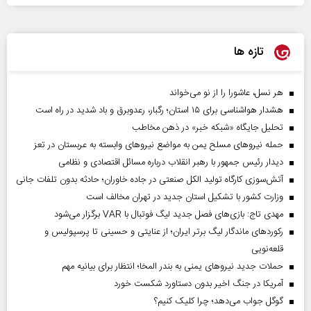
تازه ها
هر نسل، عاشورا را از نو می‌خواند
هشدار هواشناسی برای ۱۵ استان؛ رگبار، رعدوبرق و باد شدید در راه است
تحلیل جایگاه «شبکه خبر» در ذهن مخاطب
حمله نیروهای مسلح یمن به مواضع نیروهای وابسته به عربستان در تعز
دیدار رئیس‌ جمهور با رهبر انقلاب درباره مسائل اقتصادی و نظامی
آتش‌سوزی کارگاه تولید الکل صنعتی در جاده خاوران؛ حادثه بدون تلفات جانی
وزارت کشور با تشکیل استان جدید در تهران مخالف است
مهدی تاج: بازی‌های فصل جدید لیگ فوتبال با VAR برگزار می‌شود
رکورد‌های ماندگار لیگ برتر ایران؛ از عنایتی و حسینی تا پرسپولیس و
قلعه‌نویی
حملات جدید نیروهای یمنی به بندر المخا؛ انتظار برای بیانیه مهم
آمریکا در جنگ اخیر بدون دستاورد شکست خورد
گوگل جواب می‌دهد؛ چرا کلیک کنیم؟