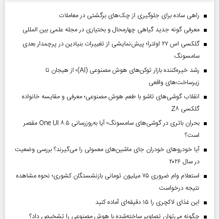
راهی ساده برای جلوگیری از چک‌های برگشتی در معاملات
معرفی گونه جدید گیاهی چهارمحال و بختیاری در مجله علمی بین المللی
گلکسی اس ۲۷ اولترا؛ پیش‌نمایشی از تغییرات بنیادین در پرچمدار بعدی
سامسونگ
رشد خیره‌کننده بازار توکن‌های هوش مصنوعی (AI)؛ از هیجان تا
زیرساخت‌های واقعی
انقلاب گوشی‌های تاشو‌ با طعم هوش مصنوعی؛ معرفی و مقایسه خانواده
گلکسی Z۸
بحران باتری در گوشی‌های سامسونگ؛ آیا به‌روزرسانی One UI ۸.۵ مقصر
است؟
آیا خودروهای خودران جای ماشین‌های معمولی را می‌گیرند؟ بررسی وضعیت
در سال ۲۰۲۶
استعلام وام ضروری ۷۵ میلیون تومانی بازنشستگان کشوری؛ نحوه مشاهده
نتیجه درخواست
این غذای لاکچری را ۱۵ دقیقه‌ای آماده کنید
چگونه می‌توان تصاویر ساخته‌شده با هوش مصنوعی را تشخیص داد؟