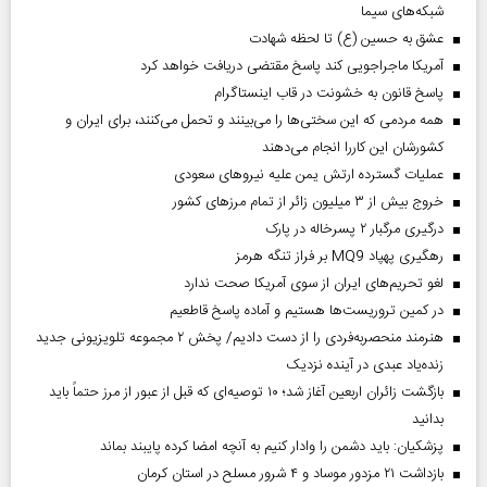
شبکه‌های سیما
عشق به حسین (ع) تا لحظه شهادت
آمریکا ماجراجویی کند پاسخ مقتضی دریافت خواهد کرد
پاسخ قانون به خشونت در قاب اینستاگرام
همه مردمی که این سختی‌ها را می‌بینند و تحمل می‌کنند، برای ایران و
کشورشان این کاررا انجام می‌دهند
عملیات گسترده ارتش یمن علیه نیروهای سعودی
خروج بیش از ۳ میلیون زائر از تمام مرز‌های کشور
درگیری مرگبار ۲ پسرخاله در پارک
رهگیری پهپاد MQ9 بر فراز تنگه هرمز
لغو تحریم‌های ایران از سوی آمریکا صحت ندارد
در کمین تروریست‌ها هستیم و آماده پاسخ قاطعیم
هنرمند منحصر‌به‌فردی را از دست دادیم/ پخش ۲ مجموعه تلویزیونی جدید
زنده‌یاد عبدی در آینده نزدیک
بازگشت زائران اربعین آغاز شد؛ ۱۰ توصیه‌ای که قبل از عبور از مرز حتماً باید
بدانید
پزشکیان: باید دشمن را وادار کنیم به آنچه امضا کرده پایبند بماند
بازداشت ۲۱ مزدور موساد و ۴ شرور مسلح در استان کرمان