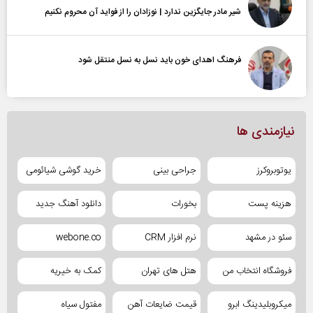
شیر مادر جایگزین ندارد | نوزادان را از فواید آن محروم نکنیم
فرهنگ اهدای خون باید نسل به نسل منتقل شود
نیازمندی ها
یوتوبروکرز
جراحی بینی
خرید گوشی شیائومی
هزینه پست
بخورات
دانلود آهنگ جدید
سئو در مشهد
نرم افزار CRM
webone.co
فروشگاه انتخاب من
هتل های تهران
کمک به خیریه
میکروبلیدینگ ابرو
قیمت ضایعات آهن
مفتول سیاه