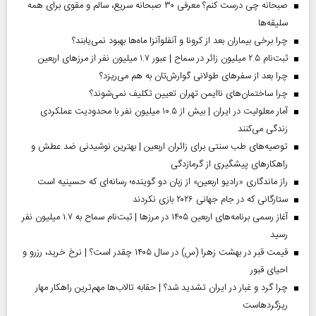
صبحانه چی درست کنم؟ معرفی ۳۰ صبحانه سریع، سالم و مقوی برای همه
سلیقه‌ها
چرا برخی بیماران بعد از کرونا و آنفلوآنزا ماه‌ها بهبود نمی‌یابند؟
ثبت‌نام ۲.۵ میلیون زائر در سماح | عبور ۱.۷ میلیون نفر از مرز‌های اربعین
چرا بعد از سفرهای طولانی گوارش‌تان به هم می‌ریزد؟
چرا ساختمان‌های ناایمن تهران تعیین تکلیف نمی‌شوند؟
آمار معلولیت در ایران | بیش از ۱۰.۵ میلیون نفر با محدودیت عملکردی
زندگی می‌کنند
توصیه‌های طب سنتی برای زائران اربعین | بهترین نوشیدنی ضد عطش و
راهکارهای پیشگیری از گرمازدگی
راز ماندگاری «رادیو اربعین» از زبان دو گوینده؛ رسانه‌ای که حسینیه است
ستارگانی که در جام جهانی ۲۰۲۶ بازی نکردند
آغاز رسمی برنامه‌های اربعین ۱۴۰۵ در مرز‌ها | ثبت‌نام سماح به ۱.۷ میلیون نفر
رسید
قیمت قبر در بهشت زهرا (س) در سال ۱۴۰۵ چقدر است؟ | نرخ خرید، رزرو و
احیای قبور
چرا گرد و غبار در ایران تشدید شد؟ | حقابه تالاب‌ها مهم‌ترین راهکار مهار
ریزگردهاست