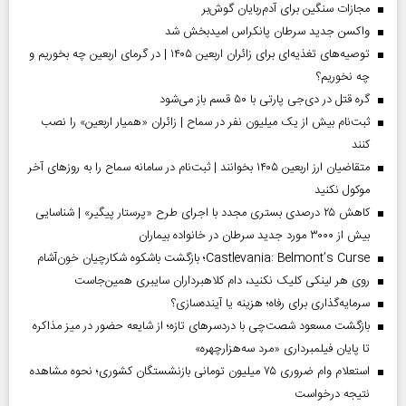
مجازات سنگین برای آدم‌ربایان گوش‌بر
واکسن جدید سرطان پانکراس امیدبخش شد
توصیه‌های تغذیه‌ای برای زائران اربعین ۱۴۰۵ | در گرمای اربعین چه بخوریم و
چه نخوریم؟
گره قتل در دی‌جی پارتی با ۵۰ قسم باز می‌شود
ثبت‌نام بیش از یک میلیون نفر در سماح | زائران «همیار اربعین» را نصب
کنند
متقاضیان ارز اربعین ۱۴۰۵ بخوانند | ثبت‌نام در سامانه سماح را به روز‌های آخر
موکول نکنید
کاهش ۲۵ درصدی بستری مجدد با اجرای طرح «پرستار پیگیر» | شناسایی
بیش از ۳۰۰۰ مورد جدید سرطان در خانواده بیماران
Castlevania: Belmont’s Curse؛ بازگشت باشکوه شکارچیان خون‌آشام
روی هر لینکی کلیک نکنید، دام کلاهبرداران سایبری همین‌جاست
سرمایه‌گذاری برای رفاه؛ هزینه یا آینده‌سازی؟
بازگشت مسعود شصت‌چی با دردسر‌های تازه؛ از شایعه حضور در میز مذاکره
تا پایان فیلمبرداری «مرد سه‌هزارچهره»
استعلام وام ضروری ۷۵ میلیون تومانی بازنشستگان کشوری؛ نحوه مشاهده
نتیجه درخواست