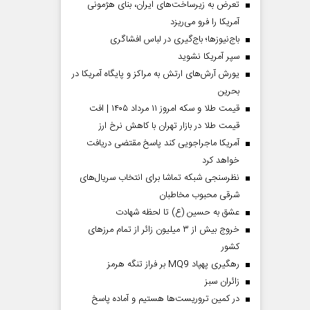
تعرض به زیرساخت‌های ایران، بنای هژمونی
آمریکا را فرو می‌ریزد
باج‌نیوزها؛ باج‌گیری در لباس افشاگری
سپر آمریکا نشوید
یورش آرش‌های ارتش به مراکز و پایگاه‌ آمریکا در
بحرین
قیمت طلا و سکه امروز ۱۱ مرداد ۱۴۰۵ | افت
قیمت طلا در بازار تهران با کاهش نرخ ارز
آمریکا ماجراجویی کند پاسخ مقتضی دریافت
خواهد کرد
نظرسنجی شبکه تماشا برای انتخاب سریال‌های
شرقی محبوب مخاطبان
عشق به حسین (ع) تا لحظه شهادت
خروج بیش از ۳ میلیون زائر از تمام مرز‌های
کشور
رهگیری پهپاد MQ9 بر فراز تنگه هرمز
‌زائران سبز
در کمین تروریست‌ها هستیم و آماده پاسخ