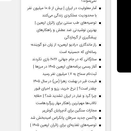
نمی‌شوند؟
آمار معلولیت در ایران | بیش از ۱۰.۵ میلیون نفر
با محدودیت عملکردی زندگی می‌کنند
توصیه‌های طب سنتی برای زائران اربعین |
بهترین نوشیدنی ضد عطش و راهکارهای
پیشگیری از گرمازدگی
راز ماندگاری «رادیو اربعین» از زبان دو گوینده؛
رسانه‌ای که حسینیه است
ستارگانی که در جام جهانی ۲۰۲۶ بازی نکردند
آغاز رسمی برنامه‌های اربعین ۱۴۰۵ در مرز‌ها |
ثبت‌نام سماح به ۱.۷ میلیون نفر رسید
قیمت قبر در بهشت زهرا (س) در سال ۱۴۰۵
چقدر است؟ | نرخ خرید، رزرو و احیای قبور
چرا گرد و غبار در ایران تشدید شد؟ | حقابه
تالاب‌ها مهم‌ترین راهکار مهار ریزگردهاست
مجازات سنگین برای آدم‌ربایان گوش‌بر
واکسن جدید سرطان پانکراس امیدبخش شد
توصیه‌های تغذیه‌ای برای زائران اربعین ۱۴۰۵ |