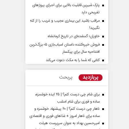
پارک شیرین قابلیت‌ بالایی برای اجرای پروژهای
تفریحی دارد
مراقب باشید این بیماری عجیب و غریب را از کنه
نگیرید!
خاوران؛ گمشده‌ای در تاریخ کرمانشاه
فروش خیره‌کننده داستان اسباب‌بازی ۵؛ بزرگ‌ترین
افتتاحیه سال برای پیکسار
کتابی که شما را به مکث دعوت می‌کند
تهدیدات کوتاه‏‌مدت و
اربعین نماد مقاومت در برابر
اف واقع آمریکا
استکبار‌
پربازدید
پربحث
یلگر مسائل سیاسی
رحمت‌الله نوروزی - عضو کمیسیون اجتماعی
ر
مجلس
برای شام چی درست کنم؟ | ۲۵ ایده خوشمزه،
ساده و فوری برای شام امشب
ناهار چی درست کنم؟ | ۲۰ پیشنهاد خوشمزه و
ساده برای ناهار امروز + غذاهای فوری و اقتصادی
امیرحسین بهداد به عنوان سرپرست هیئت