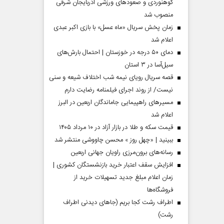
کوهنوردی و صعودهای ورزشی آذربایجان شرقی
منصوب شد
زمان پخش سریال «ماه عسل» با بازی اکبر عبدی
اعلام شد
دمای ۵۰ درجه در خوزستان | احتمال بارش‌های
سیل‌آسا در ۳ استان
قصه سریال رویای نیمه شب اختلاف شیعه و سنی
نیست/ از روند اجرای فیلمنامه رضایت دارم
مسیر‌های راهپیمایی جاماندگان اربعین در البرز
اعلام شد
قیمت سکه و طلا در بازار آزاد در ۱۰ مرداد ۱۴۰۵
مردادماه
صفحات نخست روزنامه ها‌ی‌سه‌شنبه ۶ مردادماه
صفحات
ببینید | «چهل روز » محسن چاووشی منتشر شد
رسانه‌های برون‌مرزی راویان جهانی اربعین
افزایش سقف اعتبار خرید بازنشستگان کشوری |
زمان اعلام مبلغ جدید تسهیلات خرید از
فروشگاه‌ها
اطراف رشت کجا بریم (جاهای دیدنی اطراف
رشت)