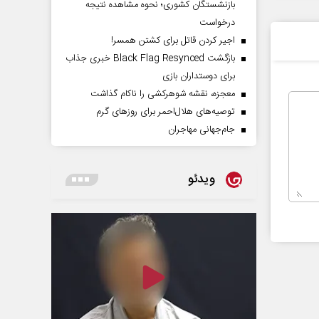
بازنشستگان کشوری؛ نحوه مشاهده نتیجه
درخواست
اجیر کردن قاتل برای کشتن همسر!
بازگشت Black Flag Resynced خبری جذاب
برای دوستداران بازی
معجزه، نقشه شوهرکشی را ناکام گذاشت
توصیه‌های هلال‌احمر برای روز‌های گرم
جام‌جهانی مهاجران
ویدئو