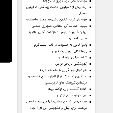
بازداشت قاتل کارگر باربری در باغ‌ویلا
ارائه بیش از ۲ میلیون خدمت بهداشتی در اربعین
حسینی
چوبه دار، فرجام قاتلان دختربچه و مرد صاحبخانه
ببینید | فرمانده کل انتظامی جمهوری اسلامی
ایران­: مأموریت پلیس تا بازگشت آخرین زائر به
منزل ادامه دارد
پاسخ قانون به خشونت در قاب اینستاگرام
راز ماندگاری پرواز یک قهرمان
نقشه جهادی برای ایران
رکوردشکنی تاریخی بورس
هم دنبال جوانگرایی هستم هم نتیجه
دستگیری تعداد ۸ نفر از اشرار مسلح شاخص و
مرتبطین گروهک های تروریستی
قطعه گمشده پازل کهکشانی‌ها
دربی دوباره خارج از تهران!
همه مردمی که این سختی‌ها را می‌بینند و تحمل
می‌کنند، برای ایران و کشورشان این کاررا انجام