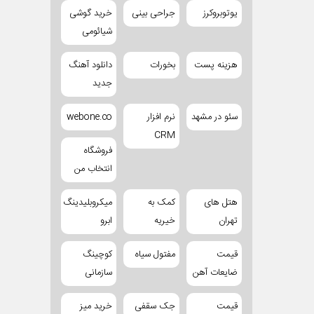
یوتوبروکرز
جراحی بینی
خرید گوشی
شیائومی
هزینه پست
بخورات
دانلود آهنگ
جدید
سئو در مشهد
نرم افزار
webone.co
CRM
فروشگاه
انتخاب من
هتل های
کمک به
میکروبلیدینگ
تهران
خیریه
ابرو
قیمت
مفتول سیاه
کوچینگ
ضایعات آهن
سازمانی
قیمت
جک سقفی
خرید میز