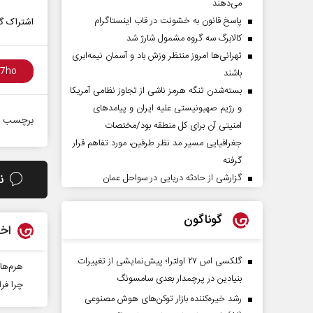
می‌دهند
پاسخ قانون به خشونت در قاب اینستاگرام
اشتراک گذ
کالابرگ سه گروه مشمول شارژ شد
تهرانی‌ها امروز منتظر وزش باد و آسمان نیمه‌ابری
باشند
بسته‌شدن تنگه هرمز ناشی از تجاوز نظامی آمریکا
و رژیم صهیونیستی علیه ایران و پیامد‌های
برچسب ه
امنیتی آن برای کل منطقه بود/مختصات
جغرافیایی مسیر مد نظر طرفین، مورد تفاهم قرار
گرفته
ن
گزارشی از حادثه دریایی در سواحل عمان
گوناگون
اخب
گلکسی اس ۲۷ اولترا؛ پیش‌نمایشی از تغییرات
هرم‌ها
بنیادین در پرچمدار بعدی سامسونگ
چرا فر
رشد خیره‌کننده بازار توکن‌های هوش مصنوعی