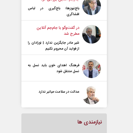
باج‌نیوزها؛ باج‌گیری در لباس
افشاگری
در گفت‌و‌گو با جام‌جم آنلاین
مطرح شد
شیر مادر جایگزین ندارد | نوزادان را
از فواید آن محروم نکنیم
فرهنگ اهدای خون باید نسل به
نسل منتقل شود
عدالت در سلامت میانبر ندارد
نیازمندی ها