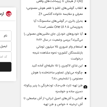
(AI)؛ از هیجان تا زیرساخت‌های واقعی
انقلاب گوشی‌های تاشو‌ با طعم هوش مصنوعی؛
ارس
معرفی و مقایسه خانواده گلکسی Z۸
بحران باتری در گوشی‌های سامسونگ؛ آیا
به‌روزرسانی One UI ۸.۵ مقصر است؟
آیا خودروهای خودران جای ماشین‌های معمولی را
می‌گیرند؟ بررسی وضعیت در سال ۲۰۲۶
استعلام وام ضروری ۷۵ میلیون تومانی
بازنشستگان کشوری؛ نحوه مشاهده نتیجه
درخواست
این غذای لاکچری را ۱۵ دقیقه‌ای آماده کنید
چگونه می‌توان تصاویر ساخته‌شده با هوش
مصنوعی را تشخیص داد؟
طرز تهیه تارت فلپ‌جک توت‌فرنگی با پنیر ریکوتا؛
دسری ساده و خوشمزه
آشنایی با آش‌های اصیل ایرانی؛ از آش عباسعلی تا
آش ترخینه + خواص و طرز تهیه