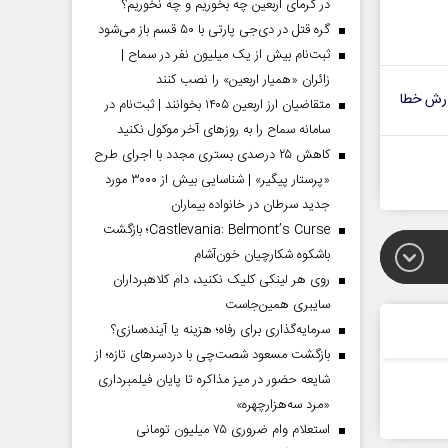
در گرمای اربعین چه بخوریم و چه نخوریم؟
گره قتل در دی‌جی پارتی با ۵۰ قسم باز می‌شود
ثبت‌نام بیش از یک میلیون نفر در سماح |
زائران «همیار اربعین» را نصب کنند
رش خطا
متقاضیان ارز اربعین ۱۴۰۵ بخوانند | ثبت‌نام در
سامانه سماح را به روز‌های آخر موکول نکنید
کاهش ۲۵ درصدی بستری مجدد با اجرای طرح
«پرستار پیگیر» | شناسایی بیش از ۳۰۰۰ مورد
جدید سرطان در خانواده بیماران
Castlevania: Belmont’s Curse؛ بازگشت
باشکوه شکارچیان خون‌آشام
روی هر لینکی کلیک نکنید، دام کلاهبرداران
سایبری همین‌جاست
سرمایه‌گذاری برای رفاه؛ هزینه یا آینده‌سازی؟
بازگشت مسعود شصت‌چی با دردسر‌های تازه؛ از
شایعه حضور در میز مذاکره تا پایان فیلمبرداری
«مرد سه‌هزارچهره»
استعلام وام ضروری ۷۵ میلیون تومانی