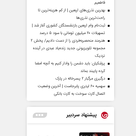
قاطعیم
بهترین نذری‌های اربعین | از کم هزینه‌ترین تا
راحت‌ترین نذری‌ها
ثبت‌نام وام اربعین بازنشستگان کشوری آغاز شد |
تسهیلات ۲۰ میلیون تومانی با سود ۵ درصد
هنرمند منحصر‌به‌فردی را از دست دادیم/ پخش ۲
مجموعه تلویزیونی جدید زنده‌یاد عبدی در آینده
نزدیک
پزشکیان: باید دشمن را وادار کنیم به آنچه امضا
کرده پایبند بماند
درگیری مرگبار ۲ پسرخاله در پارک
سهمیه ۶۰ لیتری پابرجاست | آخرین وضعیت
اتصال کارت سوخت به کارت بانکی
پیشنهاد سردبیر