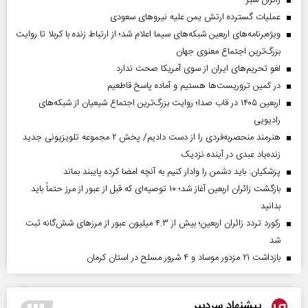
‌زائران سبز
عملیات گسترده ارتش یمن علیه نیروهای سعودی
ویژه‌برنامه‌های اربعین شبکه‌های سیما اعلام شد؛ از ارتباط زنده با کربلا تا روایت
بزرگ‌ترین اجتماع معنوی جهان
لغو تحریم‌های ایران از سوی آمریکا صحت ندارد
در کمین تروریست‌ها هستیم و آماده پاسخ قاطعیم
اربعین ۱۴۰۵ در قاب صدا؛ روایت بزرگ‌ترین اجتماع شیعیان از شبکه‌های
رادیویی
هنرمند منحصر‌به‌فردی را از دست دادیم/ پخش ۲ مجموعه تلویزیونی جدید
زنده‌یاد عبدی در آینده نزدیک
پزشکیان: باید دشمن را وادار کنیم به آنچه امضا کرده پایبند بماند
بازگشت زائران اربعین آغاز شد؛ ۱۰ توصیه‌ای که قبل از عبور از مرز حتماً باید
بدانید
رکورد تردد زائران اربعین؛ بیش از ۴.۳ میلیون عبور از مرزهای شش‌گانه ثبت
شد
بازداشت ۲۱ مزدور موساد و ۴ شرور مسلح در استان کرمان
پیشنهاد سردبیر