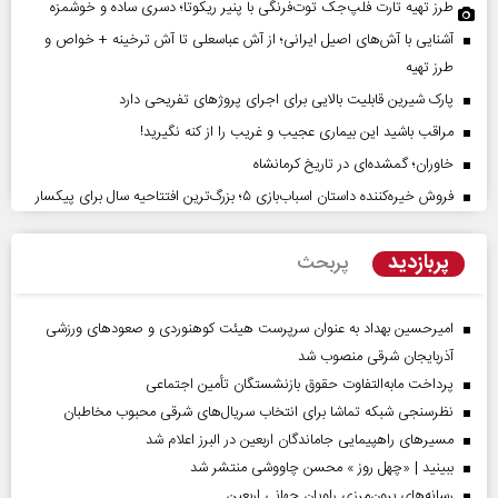
طرز تهیه تارت فلپ‌جک توت‌فرنگی با پنیر ریکوتا؛ دسری ساده و خوشمزه
آشنایی با آش‌های اصیل ایرانی؛ از آش عباسعلی تا آش ترخینه + خواص و
طرز تهیه
پارک شیرین قابلیت‌ بالایی برای اجرای پروژهای تفریحی دارد
مراقب باشید این بیماری عجیب و غریب را از کنه نگیرید!
خاوران؛ گمشده‌ای در تاریخ کرمانشاه
فروش خیره‌کننده داستان اسباب‌بازی ۵؛ بزرگ‌ترین افتتاحیه سال برای پیکسار
پربازدید
پربحث
امیرحسین بهداد به عنوان سرپرست هیئت کوهنوردی و صعودهای ورزشی
آذربایجان شرقی منصوب شد
پرداخت مابه‌التفاوت حقوق بازنشستگان تأمین اجتماعی
نظرسنجی شبکه تماشا برای انتخاب سریال‌های شرقی محبوب مخاطبان
مسیر‌های راهپیمایی جاماندگان اربعین در البرز اعلام شد
ببینید | «چهل روز » محسن چاووشی منتشر شد
رسانه‌های برون‌مرزی راویان جهانی اربعین