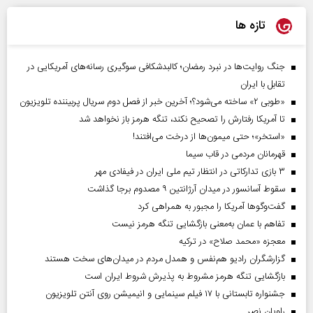
تازه ها
جنگ روایت‌ها در نبرد رمضان؛ کالبدشکافی سوگیری رسانه‌های آمریکایی در
تقابل با ایران
«طوبی ۲» ساخته می‌شود؟؛ آخرین خبر از فصل دوم سریال پربیننده تلویزیون
تا آمریکا رفتارش را تصحیح نکند، تنگه هرمز باز نخواهد شد
«استخر»‌‌؛ حتی میمون‌ها از درخت می‌افتند!
قهرمانان مردمی در قاب سیما
۳ بازی تدارکاتی در انتظار تیم ملی ایران در فیفادی مهر
سقوط آسانسور در میدان آرژانتین ۹ مصدوم برجا گذاشت
گفت‌وگوها آمریکا را مجبور به همراهی کرد
تفاهم با عمان به‌معنی بازگشایی تنگه هرمز نیست
معجزه «محمد صلاح» در ترکیه
گزارشگران رادیو هم‌نفس و همدل مردم در میدان‌های سخت هستند
بازگشایی تنگه هرمز مشروط به پذیرش شروط ایران است
جشنواره تابستانی با ۱۷ فیلم سینمایی و انیمیشن روی آنتن تلویزیون
راویان نصر