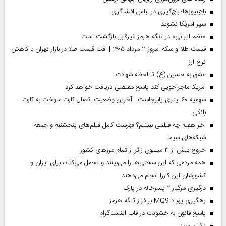
باج‌نیوزها؛ باج‌گیری در لباس افشاگری
سپر آمریکا نشوید
«نظم ایرانی» در تنگه هرمز غیرقابل بازگشت است
قیمت طلا و سکه امروز ۱۱ مرداد ۱۴۰۵ | افت قیمت طلا در بازار تهران با کاهش
نرخ ارز
عشق به حسین (ع) تا لحظه شهادت
آمریکا ماجراجویی کند پاسخ مقتضی دریافت خواهد کرد
سهمیه ۶۰ لیتری پابرجاست | آخرین وضعیت اتصال کارت سوخت به کارت
بانکی
آخر هفته چه فیلمی ببینیم؟ فهرست کامل فیلم‌های پنجشنبه و جمعه
شبکه‌های سیما
خروج بیش از ۳ میلیون زائر از تمام مرز‌های کشور
همه مردمی که این سختی‌ها را می‌بینند و تحمل می‌کنند، برای ایران و
کشورشان این کاررا انجام می‌دهند
درگیری مرگبار ۲ پسرخاله در پارک
رهگیری پهپاد MQ9 بر فراز تنگه هرمز
پاسخ قانون به خشونت در قاب اینستاگرام