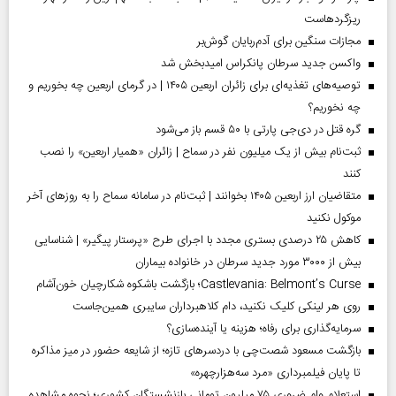
ریزگردهاست
مجازات سنگین برای آدم‌ربایان گوش‌بر
واکسن جدید سرطان پانکراس امیدبخش شد
توصیه‌های تغذیه‌ای برای زائران اربعین ۱۴۰۵ | در گرمای اربعین چه بخوریم و
چه نخوریم؟
گره قتل در دی‌جی پارتی با ۵۰ قسم باز می‌شود
ثبت‌نام بیش از یک میلیون نفر در سماح | زائران «همیار اربعین» را نصب
کنند
متقاضیان ارز اربعین ۱۴۰۵ بخوانند | ثبت‌نام در سامانه سماح را به روز‌های آخر
موکول نکنید
کاهش ۲۵ درصدی بستری مجدد با اجرای طرح «پرستار پیگیر» | شناسایی
بیش از ۳۰۰۰ مورد جدید سرطان در خانواده بیماران
Castlevania: Belmont’s Curse؛ بازگشت باشکوه شکارچیان خون‌آشام
روی هر لینکی کلیک نکنید، دام کلاهبرداران سایبری همین‌جاست
سرمایه‌گذاری برای رفاه؛ هزینه یا آینده‌سازی؟
بازگشت مسعود شصت‌چی با دردسر‌های تازه؛ از شایعه حضور در میز مذاکره
تا پایان فیلمبرداری «مرد سه‌هزارچهره»
استعلام وام ضروری ۷۵ میلیون تومانی بازنشستگان کشوری؛ نحوه مشاهده