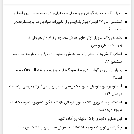
معرفی گونه جدید گیاهی چهارمحال و بختیاری در مجله علمی بین المللی
گلکسی اس ۲۷ اولترا؛ پیش‌نمایشی از تغییرات بنیادین در پرچمدار بعدی
سامسونگ
رشد خیره‌کننده بازار توکن‌های هوش مصنوعی (AI)؛ از هیجان تا
زیرساخت‌های واقعی
انقلاب گوشی‌های تاشو‌ با طعم هوش مصنوعی؛ معرفی و مقایسه خانواده
گلکسی Z۸
بحران باتری در گوشی‌های سامسونگ؛ آیا به‌روزرسانی One UI ۸.۵ مقصر
است؟
آیا خودروهای خودران جای ماشین‌های معمولی را می‌گیرند؟ بررسی وضعیت
در سال ۲۰۲۶
استعلام وام ضروری ۷۵ میلیون تومانی بازنشستگان کشوری؛ نحوه مشاهده
نتیجه درخواست
این غذای لاکچری را ۱۵ دقیقه‌ای آماده کنید
چگونه می‌توان تصاویر ساخته‌شده با هوش مصنوعی را تشخیص داد؟