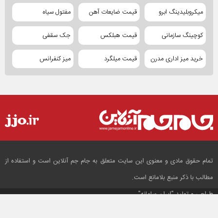
میکروبلیدینگ ابرو
قیمت ضایعات آهن
مفتول سیاه
کوچینگ سازمانی
قیمت هبلکس
جک سقفی
خرید میز اداری مدرن
قیمت میلگرد
میز کنفرانس
تمام حقوق مادی و معنوی این سایت متعلق به جام جم آنلاین است و استفاده از
مطالب با ذکر منبع بلامانع است.
طراحی و تولید
"ایران سامانه"