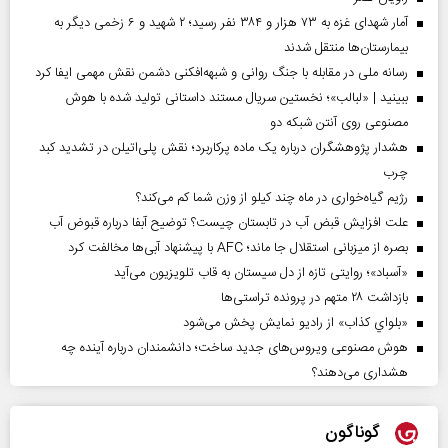
آمار شهدای غزه به ۷۳ هزار و ۳۸۴ نفر رسید؛ ۲ شهید و ۶ زخمی دیگر به
بیمارستان‌ها منتقل شدند
رسانه ملی در مقابله با جنگ روانی و شبهه‌افکنی دشمن نقش مهمی ایفا کرد
ببینید | «لبالب»؛ نخستین سریال مستند داستانی تولید شده با هوش
مصنوعی روی آنتن شبکه دو
هشدار پژوهشگران درباره یک ماده پرکاربرد؛ نقش پلی‌اتیلن در تشدید کبد
چرب
رژیم گیاه‌خواری در ماه چند کیلو از وزن شما کم می‌کند؟
علت افزایش قبض آب در تابستان چیست؟ توضیح آبفا درباره قبوض آب
بصره از میزبانی استقلال جا ماند؛ AFC با پیشنهاد آبی‌ها مخالفت کرد
«آسباد»؛ روایتی تازه از دل سیستان به قاب تلویزیون می‌آید
بازداشت ۲۸ متهم در پرونده تراستی‌ها
«بلواي کذاب» از رادیو نمایش پخش می‌شود
هوش مصنوعی ویروس‌های جدید ساخت؛ دانشمندان درباره آینده چه
هشداری می‌دهند؟
گوناگون