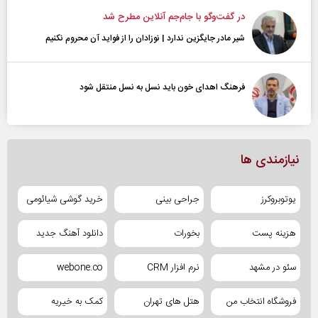
در گفت‌و‌گو با جام‌جم آنلاین مطرح شد
شیر مادر جایگزین ندارد | نوزادان را از فواید آن محروم نکنیم
فرهنگ اهدای خون باید نسل به نسل منتقل شود
نیازمندی ها
یوتوبروکرز
جراحی بینی
خرید گوشی شیائومی
هزینه پست
بخورات
دانلود آهنگ جدید
سئو در مشهد
نرم افزار CRM
webone.co
فروشگاه انتخاب من
هتل های تهران
کمک به خیریه