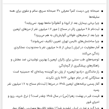
صبحانه چی درست کنم؟ معرفی ۳۰ صبحانه سریع، سالم و مقوی برای همه
سلیقه‌ها
چرا برخی بیماران بعد از کرونا و آنفلوآنزا ماه‌ها بهبود نمی‌یابند؟
ثبت‌نام ۲.۵ میلیون زائر در سماح | عبور ۱.۷ میلیون نفر از مرز‌های اربعین
چرا بعد از سفرهای طولانی گوارش‌تان به هم می‌ریزد؟
چرا ساختمان‌های ناایمن تهران تعیین تکلیف نمی‌شوند؟
آمار معلولیت در ایران | بیش از ۱۰.۵ میلیون نفر با محدودیت عملکردی
زندگی می‌کنند
توصیه‌های طب سنتی برای زائران اربعین | بهترین نوشیدنی ضد عطش و
راهکارهای پیشگیری از گرمازدگی
راز ماندگاری «رادیو اربعین» از زبان دو گوینده؛ رسانه‌ای که حسینیه است
ستارگانی که در جام جهانی ۲۰۲۶ بازی نکردند
آغاز رسمی برنامه‌های اربعین ۱۴۰۵ در مرز‌ها | ثبت‌نام سماح به ۱.۷ میلیون نفر
رسید
قیمت قبر در بهشت زهرا (س) در سال ۱۴۰۵ چقدر است؟ | نرخ خرید، رزرو و
احیای قبور
چرا گرد و غبار در ایران تشدید شد؟ | حقابه تالاب‌ها مهم‌ترین راهکار مهار