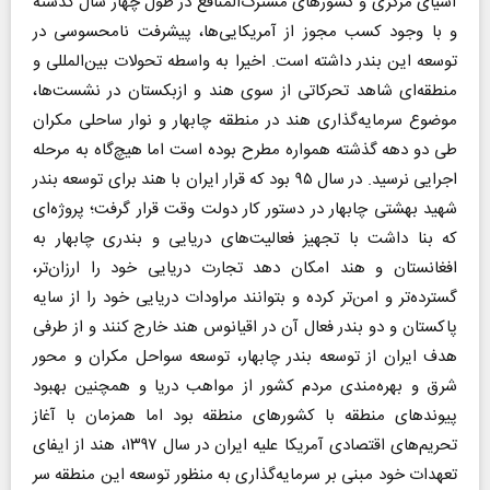
آسیای مرکزی و کشورهای مشترک‌المنافع در طول چهار سال گذشته
و با وجود کسب مجوز از آمریکایی‌ها، پیشرفت نامحسوسی در
توسعه این بندر داشته است. اخیرا به واسطه تحولات بین‌المللی و
منطقه‌ای شاهد تحرکاتی از سوی هند و ازبکستان در نشست‌ها،
موضوع سرمایه‌گذاری هند در منطقه چابهار و نوار ساحلی مکران
طی دو دهه گذشته همواره مطرح بوده است اما هیچ‌گاه به مرحله
اجرایی نرسید. در سال ۹۵ بود که قرار ایران با هند برای توسعه بندر
شهید بهشتی چابهار در دستور کار دولت وقت قرار گرفت؛ پروژه‌ای
که بنا داشت با تجهیز فعالیت‌های دریایی و بندری چابهار به
افغانستان و هند امکان دهد تجارت دریایی خود را ارزان‌تر،
گسترده‌تر و امن‌تر کرده و بتوانند مراودات دریایی خود را از سایه
پاکستان و دو بندر فعال آن در اقیانوس هند خارج کنند و از طرفی
هدف ایران از توسعه بندر چابهار، توسعه سواحل مکران و محور
شرق و بهره‌مندی مردم کشور از مواهب دریا و همچنین بهبود
پیوندهای منطقه با کشورهای منطقه بود اما همزمان با آغاز
تحریم‌های اقتصادی آمریکا علیه ایران در سال ۱۳۹۷، هند از ایفای
تعهدات خود مبنی بر سرمایه‌گذاری به منظور توسعه این منطقه سر