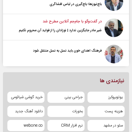
باج‌نیوزها؛ باج‌گیری در لباس افشاگری
در گفت‌و‌گو با جام‌جم آنلاین مطرح شد
شیر مادر جایگزین ندارد | نوزادان را از فواید آن محروم نکنیم
فرهنگ اهدای خون باید نسل به نسل منتقل شود
نیازمندی ها
یوتوبروکرز
جراحی بینی
خرید گوشی شیائومی
هزینه پست
بخورات
دانلود آهنگ جدید
سئو در مشهد
نرم افزار CRM
webone.co