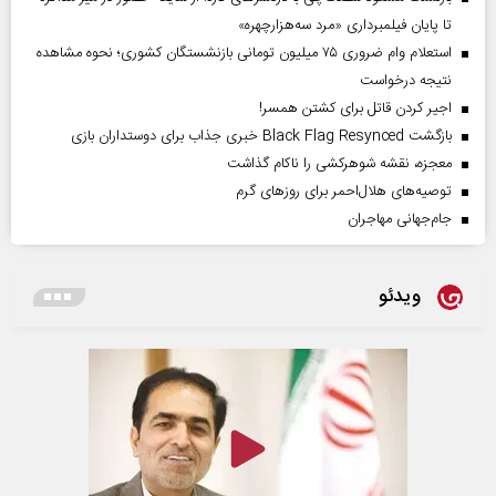
تا پایان فیلمبرداری «مرد سه‌هزارچهره»
استعلام وام ضروری ۷۵ میلیون تومانی بازنشستگان کشوری؛ نحوه مشاهده
نتیجه درخواست
اجیر کردن قاتل برای کشتن همسر!
بازگشت Black Flag Resynced خبری جذاب برای دوستداران بازی
معجزه، نقشه شوهرکشی را ناکام گذاشت
توصیه‌های هلال‌احمر برای روز‌های گرم
جام‌جهانی مهاجران
ویدئو