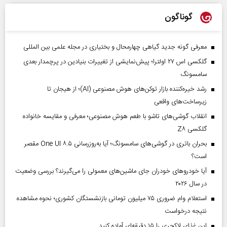
گوناگون
معرفی گونه جدید گیاهی چهارمحال و بختیاری در مجله علمی بین المللی
گلکسی اس ۲۷ اولترا؛ پیش‌نمایشی از تغییرات بنیادین در پرچمدار بعدی
سامسونگ
رشد خیره‌کننده بازار توکن‌های هوش مصنوعی (AI)؛ از هیجان تا
زیرساخت‌های واقعی
انقلاب گوشی‌های تاشو‌ با طعم هوش مصنوعی؛ معرفی و مقایسه خانواده
گلکسی Z۸
بحران باتری در گوشی‌های سامسونگ؛ آیا به‌روزرسانی One UI ۸.۵ مقصر
است؟
آیا خودروهای خودران جای ماشین‌های معمولی را می‌گیرند؟ بررسی وضعیت
در سال ۲۰۲۶
استعلام وام ضروری ۷۵ میلیون تومانی بازنشستگان کشوری؛ نحوه مشاهده
نتیجه درخواست
این غذای لاکچری را ۱۵ دقیقه‌ای آماده کنید