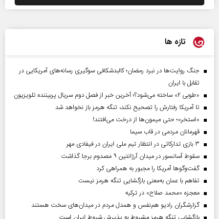
تازه ها
جنگ روایت‌ها در نبرد رمضان؛ کالبدشکافی سوگیری رسانه‌های آمریکایی در
تقابل با ایران
«طوبی ۲» ساخته می‌شود؟؛ آخرین خبر از فصل دوم سریال پربیننده تلویزیون
تا آمریکا رفتارش را تصحیح نکند، تنگه هرمز باز نخواهد شد
«استخر»‌‌؛ حتی میمون‌ها از درخت می‌افتند!
قهرمانان مردمی در قاب سیما
۳ بازی تدارکاتی در انتظار تیم ملی ایران در فیفادی مهر
سقوط آسانسور در میدان آرژانتین ۹ مصدوم برجا گذاشت
گفت‌وگوها آمریکا را مجبور به همراهی کرد
تفاهم با عمان به‌معنی بازگشایی تنگه هرمز نیست
معجزه «محمد صلاح» در ترکیه
گزارشگران رادیو هم‌نفس و همدل مردم در میدان‌های سخت هستند
بازگشایی تنگه هرمز مشروط به پذیرش شروط ایران است