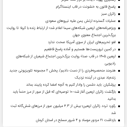
پاسخ قانون به خشونت در قاب اینستاگرام
‌زائران سبز
عملیات گسترده ارتش یمن علیه نیروهای سعودی
ویژه‌برنامه‌های اربعین شبکه‌های سیما اعلام شد؛ از ارتباط زنده با کربلا تا روایت
بزرگ‌ترین اجتماع معنوی جهان
لغو تحریم‌های ایران از سوی آمریکا صحت ندارد
در کمین تروریست‌ها هستیم و آماده پاسخ قاطعیم
اربعین ۱۴۰۵ در قاب صدا؛ روایت بزرگ‌ترین اجتماع شیعیان از شبکه‌های
رادیویی
هنرمند منحصر‌به‌فردی را از دست دادیم/ پخش ۲ مجموعه تلویزیونی جدید
زنده‌یاد عبدی در آینده نزدیک
پزشکیان: باید دشمن را وادار کنیم به آنچه امضا کرده پایبند بماند
بازگشت زائران اربعین آغاز شد؛ ۱۰ توصیه‌ای که قبل از عبور از مرز حتماً باید
بدانید
رکورد تردد زائران اربعین؛ بیش از ۴.۳ میلیون عبور از مرزهای شش‌گانه ثبت
شد
بازداشت ۲۱ مزدور موساد و ۴ شرور مسلح در استان کرمان