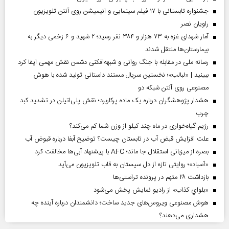
جشنواره تابستانی با ۱۷ فیلم سینمایی و انیمیشن روی آنتن تلویزیون
راویان نصر
آمار شهدای غزه به ۷۳ هزار و ۳۸۴ نفر رسید؛ ۲ شهید و ۶ زخمی دیگر به
بیمارستان‌ها منتقل شدند
رسانه ملی در مقابله با جنگ روانی و شبهه‌افکنی دشمن نقش مهمی ایفا کرد
ببینید | «لبالب»؛ نخستین سریال مستند داستانی تولید شده با هوش
مصنوعی روی آنتن شبکه دو
هشدار پژوهشگران درباره یک ماده پرکاربرد؛ نقش پلی‌اتیلن در تشدید کبد
چرب
رژیم گیاه‌خواری در ماه چند کیلو از وزن شما کم می‌کند؟
علت افزایش قبض آب در تابستان چیست؟ توضیح آبفا درباره قبوض آب
بصره از میزبانی استقلال جا ماند؛ AFC با پیشنهاد آبی‌ها مخالفت کرد
«آسباد»؛ روایتی تازه از دل سیستان به قاب تلویزیون می‌آید
بازداشت ۲۸ متهم در پرونده تراستی‌ها
«بلواي کذاب» از رادیو نمایش پخش می‌شود
هوش مصنوعی ویروس‌های جدید ساخت؛ دانشمندان درباره آینده چه
هشداری می‌دهند؟