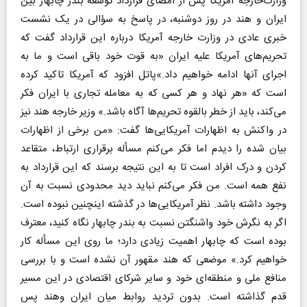
وزارت‌‌خارجه آمریکا پس از امضای قرارداد توسعه بندر چابهار بین
ایران و هند در روز دوشنبه، در پاسخ به سؤالی در یک نشست
خبری عادی در وزارت‌ خارجه آمریکا درباره این قرارداد گفت که
تحریم‌های آمریکا علیه ایران «به قوت خود باقی است و ما به
اجرای آنها ادامه خواهیم داد.»پاتل افزود که آمریکا تاکید کرده
است که «هر نهاد و هر کسی که به معامله تجاری با ایران فکر
می‌کند، باید از خطر بالقوه تحریم‌ها آگاه باشد.» وزیر خارجه هند نیز
در واکنش به اظهارات آمریکایی‌ها گفت: «من برخی از اظهارات
بیان شده را دیدم اما فکر می‌کنم مسأله برقراری ارتباط، متقاعد
کردن و درک افراد است تا به این نتیجه برسند که این قرارداد به
نفع همه است. من فکر می‌کنم نباید دید محدودی نسبت به آن
وجود داشته باشد. نظر آمریکایی‌ها در گذشته اینچنین نبوده است.
اگر به نگرش خود واشنگتن نسبت به بندر چابهار نگاه کنید، معترف
بوده است که چابهار اهمیت زیادی دارد؛ ما روی این مسأله کار
خواهیم کرد.» موضعی که هند مقهور آن نشده است و با بررسی
منافع ملی و منطقه‌ای خود و سایر شرکای اقتصادی در این مسیر
قدم گذاشته است. بدون تردید روابط میان ایران وهند پس