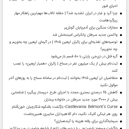
احیای قبور
چرا گرد و غبار در ایران تشدید شد؟ | حقابه تالاب‌ها مهم‌ترین راهکار مهار
ریزگردهاست
مجازات سنگین برای آدم‌ربایان گوش‌بر
واکسن جدید سرطان پانکراس امیدبخش شد
توصیه‌های تغذیه‌ای برای زائران اربعین ۱۴۰۵ | در گرمای اربعین چه بخوریم و
چه نخوریم؟
گره قتل در دی‌جی پارتی با ۵۰ قسم باز می‌شود
ثبت‌نام بیش از یک میلیون نفر در سماح | زائران «همیار اربعین» را نصب
کنند
متقاضیان ارز اربعین ۱۴۰۵ بخوانند | ثبت‌نام در سامانه سماح را به روز‌های آخر
موکول نکنید
کاهش ۲۵ درصدی بستری مجدد با اجرای طرح «پرستار پیگیر» | شناسایی
بیش از ۳۰۰۰ مورد جدید سرطان در خانواده بیماران
Castlevania: Belmont’s Curse؛ بازگشت باشکوه شکارچیان خون‌آشام
روی هر لینکی کلیک نکنید، دام کلاهبرداران سایبری همین‌جاست
سرمایه‌گذاری برای رفاه؛ هزینه یا آینده‌سازی؟
بازگشت مسعود شصت‌چی با دردسر‌های تازه؛ از شایعه حضور در میز مذاکره