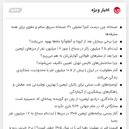
اخبار ویژه
صبحانه چی درست کنم؟ معرفی ۳۰ صبحانه سریع، سالم و مقوی برای همه
سلیقه‌ها
چرا برخی بیماران بعد از کرونا و آنفلوآنزا ماه‌ها بهبود نمی‌یابند؟
ثبت‌نام ۲.۵ میلیون زائر در سماح | عبور ۱.۷ میلیون نفر از مرز‌های اربعین
چرا بعد از سفرهای طولانی گوارش‌تان به هم می‌ریزد؟
چرا ساختمان‌های ناایمن تهران تعیین تکلیف نمی‌شوند؟
آمار معلولیت در ایران | بیش از ۱۰.۵ میلیون نفر با محدودیت عملکردی
زندگی می‌کنند
توصیه‌های طب سنتی برای زائران اربعین | بهترین نوشیدنی ضد عطش و
راهکارهای پیشگیری از گرمازدگی
راز ماندگاری «رادیو اربعین» از زبان دو گوینده؛ رسانه‌ای که حسینیه است
ستارگانی که در جام جهانی ۲۰۲۶ بازی نکردند
آغاز رسمی برنامه‌های اربعین ۱۴۰۵ در مرز‌ها | ثبت‌نام سماح به ۱.۷ میلیون نفر
رسید
قیمت قبر در بهشت زهرا (س) در سال ۱۴۰۵ چقدر است؟ | نرخ خرید، رزرو و