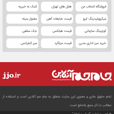
فروشگاه انتخاب من
هتل های تهران
کمک به خیریه
میکروبلیدینگ ابرو
قیمت ضایعات آهن
مفتول سیاه
کوچینگ سازمانی
قیمت هبلکس
جک سقفی
خرید میز اداری مدرن
قیمت میلگرد
میز کنفرانس
تمام حقوق مادی و معنوی این سایت متعلق به جام جم آنلاین است و استفاده از
مطالب با ذکر منبع بلامانع است.