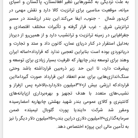
به علت نزدیکی به کشورهایی نظیر افغانستان، پاکستان و آسیای
میانه، موقعیت مناسبی برای ترانزیت کالا دارد و نقش مهمی در
کریدور شمال - جنوب، ایفا می‌کند.این بندر ارزشمند در مسیر
ترانزیتی شرق - غرب قرار گرفته و تأثیرات مختلف اقتصادی و
جغرافیایی در زمینه ترانزیت و ترانشیب دارد و از همین‌رو از دیرباز
به‌دلیل استقرار در کنار دریای عمان، کانون داد و ستد و تجارت و
دریانوردی بوده است بنابراین تعجبی ندارد که قرارداد۱۰ساله ایران
وهند برای توسعه بندر چابهار که ظرفیت بسیار زیادی برای توسعه و
پیشرفت دارد، تا این حد زیر ذره‌بین قرارداشته باشد وحتی
سنگ‌اندازی‌هایی برای عدم انعقاد این قرارداد صورت گیردامااین
قراردادکه ارزشی بیش از۳۷۰میلیون دلاردارد،بالاخره پس ازفراز و
نشیب‌های متعدد با هدف تجهیز و بهره‌برداری ازپایانه‌های
کانتینری و کالای عمومی بندر شهید بهشتی چابهاربه امضارسیده
ومقرر شد شرکت «ایندیا پورت گلوبال لیمیتد» ضمن
سرمایه‌گذاری۱۲۰میلیون دلاری دراین بندر،۲۵۰میلیون دلار دیگر را نیز
به تأمین مالی این پروژه اختصاص دهد.