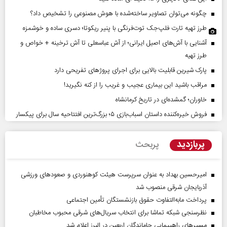
چگونه می‌توان تصاویر ساخته‌شده با هوش مصنوعی را تشخیص داد؟
طرز تهیه تارت فلپ‌جک توت‌فرنگی با پنیر ریکوتا؛ دسری ساده و خوشمزه
آشنایی با آش‌های اصیل ایرانی؛ از آش عباسعلی تا آش ترخینه + خواص و
طرز تهیه
پارک شیرین قابلیت‌ بالایی برای اجرای پروژهای تفریحی دارد
مراقب باشید این بیماری عجیب و غریب را از کنه نگیرید!
خاوران؛ گمشده‌ای در تاریخ کرمانشاه
فروش خیره‌کننده داستان اسباب‌بازی ۵؛ بزرگ‌ترین افتتاحیه سال برای پیکسار
پربازدید
پربحث
امیرحسین بهداد به عنوان سرپرست هیئت کوهنوردی و صعودهای ورزشی
آذربایجان شرقی منصوب شد
پرداخت مابه‌التفاوت حقوق بازنشستگان تأمین اجتماعی
نظرسنجی شبکه تماشا برای انتخاب سریال‌های شرقی محبوب مخاطبان
مسیر‌های راهپیمایی جاماندگان اربعین در البرز اعلام شد