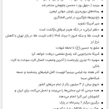
ببینید | «چهل روز » محسن چاووشی منتشر شد
رسانه‌های برون‌مرزی راویان جهانی اربعین
باج‌نیوزها؛ باج‌گیری در لباس افشاگری
سپر آمریکا نشوید
«نظم ایرانی» در تنگه هرمز غیرقابل بازگشت است
قیمت طلا و سکه امروز ۱۱ مرداد ۱۴۰۵ | افت قیمت طلا در بازار تهران با کاهش
نرخ ارز
عشق به حسین (ع) تا لحظه شهادت
آمریکا ماجراجویی کند پاسخ مقتضی دریافت خواهد کرد
سهمیه ۶۰ لیتری پابرجاست | آخرین وضعیت اتصال کارت سوخت به کارت
بانکی
آخر هفته چه فیلمی ببینیم؟ فهرست کامل فیلم‌های پنجشنبه و جمعه
شبکه‌های سیما
خروج بیش از ۳ میلیون زائر از تمام مرز‌های کشور
همه مردمی که این سختی‌ها را می‌بینند و تحمل می‌کنند، برای ایران و
کشورشان این کاررا انجام می‌دهند
درگیری مرگبار ۲ پسرخاله در پارک
رهگیری پهپاد MQ9 بر فراز تنگه هرمز