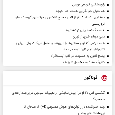
رکوردشکنی تاریخی بورس
هم دنبال جوانگرایی هستم هم نتیجه
دستگیری تعداد ۸ نفر از اشرار مسلح شاخص و مرتبطین گروهک های
تروریستی
قطعه گمشده پازل کهکشانی‌ها
دربی دوباره خارج از تهران!
همه مردمی که این سختی‌ها را می‌بینند و تحمل می‌کنند، برای ایران و
کشورشان این کاررا انجام می‌دهند
پاسخ قانون به خشونت در قاب اینستاگرام
کالابرگ سه گروه مشمول شارژ شد
گوناگون
گلکسی اس ۲۷ اولترا؛ پیش‌نمایشی از تغییرات بنیادین در پرچمدار بعدی
سامسونگ
رشد خیره‌کننده بازار توکن‌های هوش مصنوعی (AI)؛ از هیجان تا
زیرساخت‌های واقعی