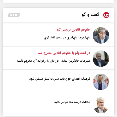
گفت و گو
جام‌جم آنلاین بررسی کرد
باج‌نیوزها؛ باج‌گیری در لباس افشاگری
در گفت‌و‌گو با جام‌جم آنلاین مطرح شد
شیر مادر جایگزین ندارد | نوزادان را از فواید آن محروم نکنیم
فرهنگ اهدای خون باید نسل به نسل منتقل شود
عدالت در سلامت میانبر ندارد