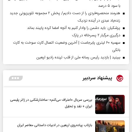
با سود ۵ درصد
هنرمند منحصر‌به‌فردی را از دست دادیم/ پخش ۲ مجموعه تلویزیونی جدید
زنده‌یاد عبدی در آینده نزدیک
پزشکیان: باید دشمن را وادار کنیم به آنچه امضا کرده پایبند بماند
درگیری مرگبار ۲ پسرخاله در پارک
سهمیه ۶۰ لیتری پابرجاست | آخرین وضعیت اتصال کارت سوخت به کارت
بانکی
ببینید | بازدید رئیس رسانه ملی از قلب تپنده رادیو اربعین
پیشنهاد سردبیر
بررسی سریال «اعتراف می‌کنم»؛ ساختارشکنی در ژانر پلیسی
ایران + نقد و تحلیل
بازتاب پیاده‌روی اربعین در ادبیات داستانی معاصر ایران