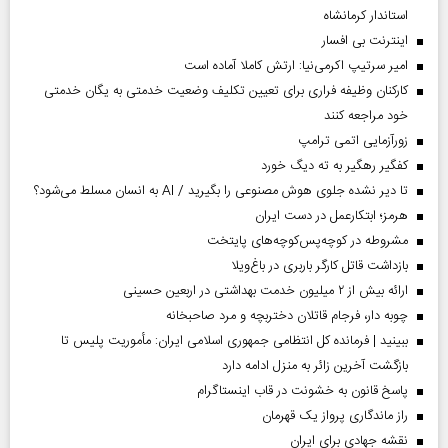
استاندار کرمانشاه
اینترنت بی افسار
امیر سرتیپ اکرمی‌نیا: ارتش کاملا آماده است
کارکنان وظیفه فراری برای تعیین تکلیف وضعیت خدمتی به یگان خدمتی
خود مراجعه کنند
زورآزمایی اتمی ترامپ
کفگیر رهگیر به ته دیگ خورد
تا دیر نشده جلوی هوش مصنوعی را بگیرید / AI به انسان مسلط می‌شود؟
هرمز؛ ابتکارعمل در دست ایران
مشروطه در کوچه‌پس‌کوچه‌های پایتخت
بازداشت قاتل کارگر باربری در باغ‌ویلا
ارائه بیش از ۲ میلیون خدمت بهداشتی در اربعین حسینی
چوبه دار، فرجام قاتلان دختربچه و مرد صاحبخانه
ببینید | فرمانده کل انتظامی جمهوری اسلامی ایران­: مأموریت پلیس تا
بازگشت آخرین زائر به منزل ادامه دارد
پاسخ قانون به خشونت در قاب اینستاگرام
راز ماندگاری پرواز یک قهرمان
نقشه جهادی برای ایران