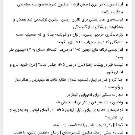
آمار معلولیت در ایران | بیش از ۱۰.۵ میلیون نفر با محدودیت عملکردی
زندگی می‌کنند
توصیه‌های طب سنتی برای زائران اربعین | بهترین نوشیدنی ضد عطش و
راهکارهای پیشگیری از گرمازدگی
راز ماندگاری «رادیو اربعین» از زبان دو گوینده؛ رسانه‌ای که حسینیه است
ستارگانی که در جام جهانی ۲۰۲۶ بازی نکردند
آغاز رسمی برنامه‌های اربعین ۱۴۰۵ در مرز‌ها | ثبت‌نام سماح به ۱.۷ میلیون نفر
رسید
قیمت قبر در بهشت زهرا (س) در سال ۱۴۰۵ چقدر است؟ | نرخ خرید، رزرو و
احیای قبور
چرا گرد و غبار در ایران تشدید شد؟ | حقابه تالاب‌ها مهم‌ترین راهکار مهار
ریزگردهاست
مجازات سنگین برای آدم‌ربایان گوش‌بر
واکسن جدید سرطان پانکراس امیدبخش شد
توصیه‌های تغذیه‌ای برای زائران اربعین ۱۴۰۵ | در گرمای اربعین چه بخوریم و
چه نخوریم؟
گره قتل در دی‌جی پارتی با ۵۰ قسم باز می‌شود
ثبت‌نام بیش از یک میلیون نفر در سماح | زائران «همیار اربعین» را نصب