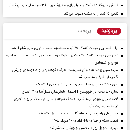
فروش خیره‌کننده داستان اسباب‌بازی ۵؛ بزرگ‌ترین افتتاحیه سال برای پیکسار
کتابی که شما را به مکث دعوت می‌کند
پربازدید
پربحث
برای شام چی درست کنم؟ | ۲۵ ایده خوشمزه، ساده و فوری برای شام امشب
ناهار چی درست کنم؟ | ۲۰ پیشنهاد خوشمزه و ساده برای ناهار امروز + غذاهای
فوری و اقتصادی
امیرحسین بهداد به عنوان سرپرست هیئت کوهنوردی و صعودهای ورزشی
آذربایجان شرقی منصوب شد
زمان پخش سریال «ماه عسل» با بازی اکبر عبدی اعلام شد
دمای ۵۰ درجه در خوزستان | احتمال بارش‌های سیل‌آسا در ۳ استان
قصه سریال رویای نیمه شب اختلاف شیعه و سنی نیست/ از روند اجرای
فیلمنامه رضایت دارم
مسیر‌های راهپیمایی جاماندگان اربعین در البرز اعلام شد
قیمت سکه و طلا در بازار آزاد در ۱۰ مرداد ۱۴۰۵
ببینید | «چهل روز » محسن چاووشی منتشر شد