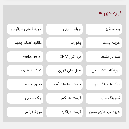
نیازمندی ها
یوتوبروکرز
جراحی بینی
خرید گوشی شیائومی
هزینه پست
بخورات
دانلود آهنگ جدید
سئو در مشهد
نرم افزار CRM
webone.co
فروشگاه انتخاب من
هتل های تهران
کمک به خیریه
میکروبلیدینگ ابرو
قیمت ضایعات آهن
مفتول سیاه
کوچینگ سازمانی
قیمت هبلکس
جک سقفی
خرید میز اداری مدرن
قیمت میلگرد
میز کنفرانس