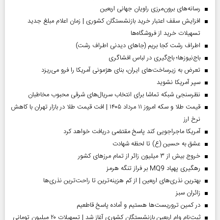
رسانه‌های برون‌مرزی راویان جهانی اربعین
افزایش سقف اعتبار خرید بازنشستگان کشوری | زمان اعلام مبلغ جدید
تسهیلات خرید از فروشگاه‌ها
اطراف رشت کجا بریم (جاهای دیدنی اطراف رشت)
باج‌نیوزها؛ باج‌گیری در لباس افشاگری
تعرض به زیرساخت‌های ایران، بنای هژمونی آمریکا را فرو می‌ریزد
سپر آمریکا نشوید
نظرسنجی شبکه تماشا برای انتخاب سریال‌های شرقی محبوب مخاطبان
قیمت طلا و سکه امروز ۱۱ مرداد ۱۴۰۵ | افت قیمت طلا در بازار تهران با کاهش
نرخ ارز
آمریکا ماجراجویی کند پاسخ مقتضی دریافت خواهد کرد
عشق به حسین (ع) تا لحظه شهادت
خروج بیش از ۳ میلیون زائر از تمام مرز‌های کشور
رهگیری پهپاد MQ9 بر فراز تنگه هرمز
بهترین نذری‌های اربعین | از کم هزینه‌ترین تا راحت‌ترین نذری‌ها
‌زائران سبز
در کمین تروریست‌ها هستیم و آماده پاسخ قاطعیم
ثبت‌نام وام اربعین بازنشستگان کشوری آغاز شد | تسهیلات ۲۰ میلیون تومانی