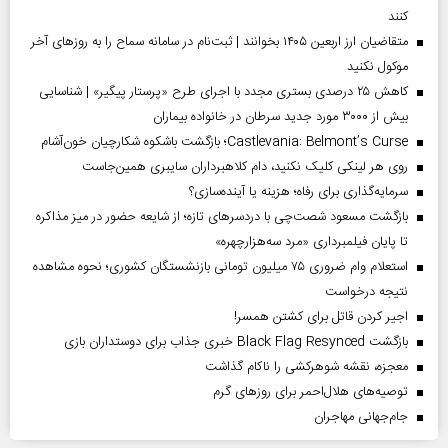
کنند
متقاضیان ارز اربعین ۱۴۰۵ بخوانند | ثبت‌نام در سامانه سماح را به روز‌های آخر
موکول نکنید
کاهش ۲۵ درصدی بستری مجدد با اجرای طرح «پرستار پیگیر» | شناسایی
بیش از ۳۰۰۰ مورد جدید سرطان در خانواده بیماران
Castlevania: Belmont’s Curse؛ بازگشت باشکوه شکارچیان خون‌آشام
روی هر لینکی کلیک نکنید، دام کلاهبرداران سایبری همین‌جاست
سرمایه‌گذاری برای رفاه؛ هزینه یا آینده‌سازی؟
بازگشت مسعود شصت‌چی با دردسر‌های تازه؛ از شایعه حضور در میز مذاکره
تا پایان فیلمبرداری «مرد سه‌هزارچهره»
استعلام وام ضروری ۷۵ میلیون تومانی بازنشستگان کشوری؛ نحوه مشاهده
نتیجه درخواست
اجیر کردن قاتل برای کشتن همسر!
بازگشت Black Flag Resynced خبری جذاب برای دوستداران بازی
معجزه، نقشه شوهرکشی را ناکام گذاشت
توصیه‌های هلال‌احمر برای روز‌های گرم
جام‌جهانی مهاجران