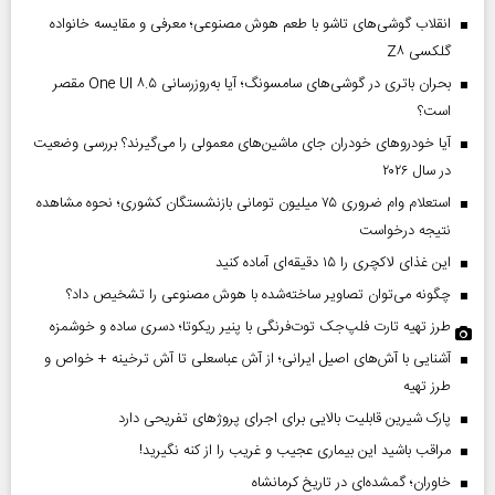
انقلاب گوشی‌های تاشو‌ با طعم هوش مصنوعی؛ معرفی و مقایسه خانواده
گلکسی Z۸
بحران باتری در گوشی‌های سامسونگ؛ آیا به‌روزرسانی One UI ۸.۵ مقصر
است؟
آیا خودروهای خودران جای ماشین‌های معمولی را می‌گیرند؟ بررسی وضعیت
در سال ۲۰۲۶
استعلام وام ضروری ۷۵ میلیون تومانی بازنشستگان کشوری؛ نحوه مشاهده
نتیجه درخواست
این غذای لاکچری را ۱۵ دقیقه‌ای آماده کنید
چگونه می‌توان تصاویر ساخته‌شده با هوش مصنوعی را تشخیص داد؟
طرز تهیه تارت فلپ‌جک توت‌فرنگی با پنیر ریکوتا؛ دسری ساده و خوشمزه
آشنایی با آش‌های اصیل ایرانی؛ از آش عباسعلی تا آش ترخینه + خواص و
طرز تهیه
پارک شیرین قابلیت‌ بالایی برای اجرای پروژهای تفریحی دارد
مراقب باشید این بیماری عجیب و غریب را از کنه نگیرید!
خاوران؛ گمشده‌ای در تاریخ کرمانشاه