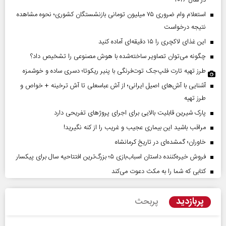
در سال ۲۰۲۶
استعلام وام ضروری ۷۵ میلیون تومانی بازنشستگان کشوری؛ نحوه مشاهده
نتیجه درخواست
این غذای لاکچری را ۱۵ دقیقه‌ای آماده کنید
چگونه می‌توان تصاویر ساخته‌شده با هوش مصنوعی را تشخیص داد؟
طرز تهیه تارت فلپ‌جک توت‌فرنگی با پنیر ریکوتا؛ دسری ساده و خوشمزه
آشنایی با آش‌های اصیل ایرانی؛ از آش عباسعلی تا آش ترخینه + خواص و
طرز تهیه
پارک شیرین قابلیت‌ بالایی برای اجرای پروژهای تفریحی دارد
مراقب باشید این بیماری عجیب و غریب را از کنه نگیرید!
خاوران؛ گمشده‌ای در تاریخ کرمانشاه
فروش خیره‌کننده داستان اسباب‌بازی ۵؛ بزرگ‌ترین افتتاحیه سال برای پیکسار
کتابی که شما را به مکث دعوت می‌کند
پربازدید
پربحث