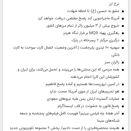
نرخ ارز
عشق به حسین (ع) تا لحظه شهادت
آمریکا ماجراجویی کند پاسخ مقتضی دریافت خواهد کرد
خروج بیش از ۳ میلیون زائر از تمام مرز‌های کشور
رهگیری پهپاد MQ9 بر فراز تنگه هرمز
درگیری مرگبار ۲ پسرخاله در پارک
سهمیه ۶۰ لیتری پابرجاست | آخرین وضعیت اتصال کارت سوخت به کارت
بانکی
‌زائران سبز
همه مردمی که این سختی‌ها را می‌بینند و تحمل می‌کنند، برای ایران و
کشورشان این کاررا انجام می‌دهند
در کمین تروریست‌ها هستیم و آماده پاسخ قاطعیم
لغو تحریم‌های ایران از سوی آمریکا صحت ندارد
عملیات گسترده ارتش یمن علیه نیروهای سعودی
پاسخ قانون به خشونت در قاب اینستاگرام
آخر هفته چه فیلمی ببینیم؟ فهرست کامل فیلم‌های پنجشنبه و جمعه
شبکه‌های سیما
هنرمند منحصر‌به‌فردی را از دست دادیم/ پخش ۲ مجموعه تلویزیونی جدید