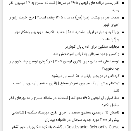
آغاز رسمی برنامه‌های اربعین ۱۴۰۵ در مرز‌ها | ثبت‌نام سماح به ۱.۷ میلیون نفر
رسید
قیمت قبر در بهشت زهرا (س) در سال ۱۴۰۵ چقدر است؟ | نرخ خرید، رزرو و
احیای قبور
چرا گرد و غبار در ایران تشدید شد؟ | حقابه تالاب‌ها مهم‌ترین راهکار مهار
ریزگردهاست
مجازات سنگین برای آدم‌ربایان گوش‌بر
واکسن جدید سرطان پانکراس امیدبخش شد
توصیه‌های تغذیه‌ای برای زائران اربعین ۱۴۰۵ | در گرمای اربعین چه بخوریم و
چه نخوریم؟
گره قتل در دی‌جی پارتی با ۵۰ قسم باز می‌شود
ثبت‌نام بیش از یک میلیون نفر در سماح | زائران «همیار اربعین» را نصب
کنند
متقاضیان ارز اربعین ۱۴۰۵ بخوانند | ثبت‌نام در سامانه سماح را به روز‌های آخر
موکول نکنید
کاهش ۲۵ درصدی بستری مجدد با اجرای طرح «پرستار پیگیر» | شناسایی
بیش از ۳۰۰۰ مورد جدید سرطان در خانواده بیماران
Castlevania: Belmont’s Curse؛ بازگشت باشکوه شکارچیان خون‌آشام