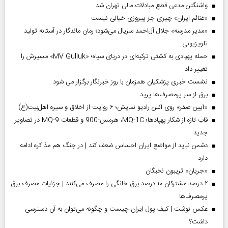
واشنگتن مدعی قطع مبادلات مالی تهران شد
«غنائم ایران» چیزی جز پیروزی خیالی نیست
«مدیر مدرسه» جلال آل‌احمد سریال می‌شود؛ رمان ماندگار در آستانه تولید
تلویزیونی
حمله پهپادی به کشتی ترکیه‌ای در دریای سیاه؛ «MV Gulluk» مسیرش را
تغییر داد
نشست خبری پزشکیان همزمان با روز خبرنگار برگزار می شود
برق از سر پرمصرف‌ها پرید
«آیین صفر» روی آنتن رادیو نمایش؛ ۶ روایت از اخلاق و سیره اهل‌بیت(ع)
قاب تازه از شکار پهپادها؛ MQ-1C، هرمس-900 و قطعات MQ-9 در تصاویر
جدید
دشمن نباید از مواضع ایران احساس ضعف کند | در جنگ هم مذاکره ادامه
دارد
«جریان» تریبون نخبگان
۲ درصد مشترکان ۱۰ درصد برق خانگی را مصرف می‌کنند | جزئیات مصرف برق
پرمصرف‌ها
عکس نوشت | کیف پول ایران چیست و چگونه می‌توان به آن دسترسی
داشت؟