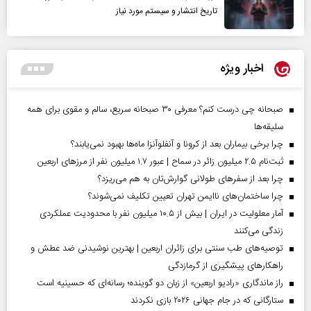
تاریخ انتشار و سیستم مورد نیاز
اخبار ویژه
صبحانه چی درست کنم؟ معرفی ۳۰ صبحانه سریع، سالم و مقوی برای همه
سلیقه‌ها
چرا برخی بیماران بعد از کرونا و آنفلوآنزا ماه‌ها بهبود نمی‌یابند؟
ثبت‌نام ۲.۵ میلیون زائر در سماح | عبور ۱.۷ میلیون نفر از مرز‌های اربعین
چرا بعد از سفرهای طولانی گوارش‌تان به هم می‌ریزد؟
چرا ساختمان‌های ناایمن تهران تعیین تکلیف نمی‌شوند؟
آمار معلولیت در ایران | بیش از ۱۰.۵ میلیون نفر با محدودیت عملکردی
زندگی می‌کنند
توصیه‌های طب سنتی برای زائران اربعین | بهترین نوشیدنی ضد عطش و
راهکارهای پیشگیری از گرمازدگی
راز ماندگاری «رادیو اربعین» از زبان دو گوینده؛ رسانه‌ای که حسینیه است
ستارگانی که در جام جهانی ۲۰۲۶ بازی نکردند