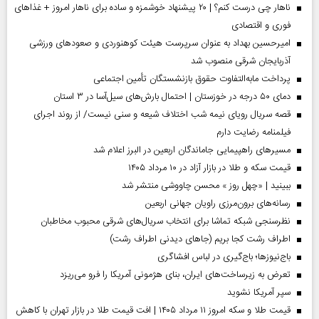
ناهار چی درست کنم؟ | ۲۰ پیشنهاد خوشمزه و ساده برای ناهار امروز + غذاهای
فوری و اقتصادی
امیرحسین بهداد به عنوان سرپرست هیئت کوهنوردی و صعودهای ورزشی
آذربایجان شرقی منصوب شد
پرداخت مابه‌التفاوت حقوق بازنشستگان تأمین اجتماعی
دمای ۵۰ درجه در خوزستان | احتمال بارش‌های سیل‌آسا در ۳ استان
قصه سریال رویای نیمه شب اختلاف شیعه و سنی نیست/ از روند اجرای
فیلمنامه رضایت دارم
مسیر‌های راهپیمایی جاماندگان اربعین در البرز اعلام شد
قیمت سکه و طلا در بازار آزاد در ۱۰ مرداد ۱۴۰۵
ببینید | «چهل روز » محسن چاووشی منتشر شد
رسانه‌های برون‌مرزی راویان جهانی اربعین
نظرسنجی شبکه تماشا برای انتخاب سریال‌های شرقی محبوب مخاطبان
اطراف رشت کجا بریم (جاهای دیدنی اطراف رشت)
باج‌نیوزها؛ باج‌گیری در لباس افشاگری
تعرض به زیرساخت‌های ایران، بنای هژمونی آمریکا را فرو می‌ریزد
سپر آمریکا نشوید
قیمت طلا و سکه امروز ۱۱ مرداد ۱۴۰۵ | افت قیمت طلا در بازار تهران با کاهش