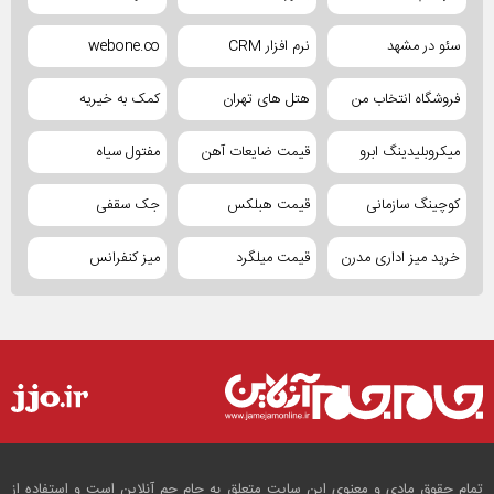
سئو در مشهد
نرم افزار CRM
webone.co
فروشگاه انتخاب من
هتل های تهران
کمک به خیریه
میکروبلیدینگ ابرو
قیمت ضایعات آهن
مفتول سیاه
کوچینگ سازمانی
قیمت هبلکس
جک سقفی
خرید میز اداری مدرن
قیمت میلگرد
میز کنفرانس
تمام حقوق مادی و معنوی این سایت متعلق به جام جم آنلاین است و استفاده از