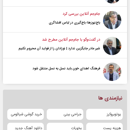
جام‌جم آنلاین بررسی کرد
باج‌نیوزها؛ باج‌گیری در لباس افشاگری
در گفت‌و‌گو با جام‌جم آنلاین مطرح شد
شیر مادر جایگزین ندارد | نوزادان را از فواید آن محروم نکنیم
فرهنگ اهدای خون باید نسل به نسل منتقل شود
نیازمندی ها
یوتوبروکرز
جراحی بینی
خرید گوشی شیائومی
هزینه پست
بخورات
دانلود آهنگ جدید