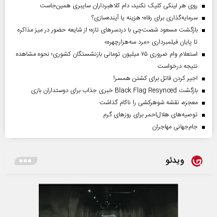
روی هر لینکی کلیک نکنید، دام کلاهبرداران سایبری همین‌جاست
سرمایه‌گذاری برای رفاه؛ هزینه یا آینده‌سازی؟
بازگشت مسعود شصت‌چی با دردسر‌های تازه؛ از شایعه حضور در میز مذاکره
تا پایان فیلمبرداری «مرد سه‌هزارچهره»
استعلام وام ضروری ۷۵ میلیون تومانی بازنشستگان کشوری؛ نحوه مشاهده
نتیجه درخواست
اجیر کردن قاتل برای کشتن همسر!
بازگشت Black Flag Resynced خبری جذاب برای دوستداران بازی
معجزه، نقشه شوهرکشی را ناکام گذاشت
توصیه‌های هلال‌احمر برای روز‌های گرم
جام‌جهانی مهاجران
ویدئو