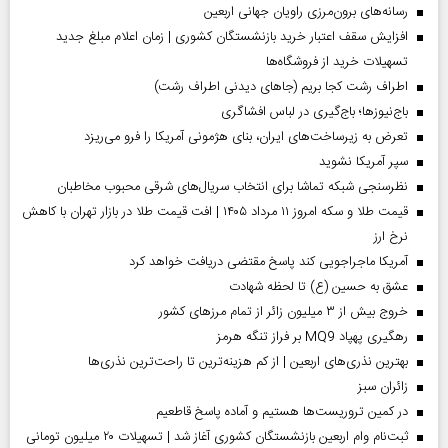
رسانه‌های برون‌مرزی راویان جهانی اربعین
افزایش سقف اعتبار خرید بازنشستگان کشوری | زمان اعلام مبلغ جدید
تسهیلات خرید از فروشگاه‌ها
اطراف رشت کجا بریم (جاهای دیدنی اطراف رشت)
باج‌نیوزها؛ باج‌گیری در لباس افشاگری
تعرض به زیرساخت‌های ایران، بنای هژمونی آمریکا را فرو می‌ریزد
سپر آمریکا نشوید
نظرسنجی شبکه تماشا برای انتخاب سریال‌های شرقی محبوب مخاطبان
قیمت طلا و سکه امروز ۱۱ مرداد ۱۴۰۵ | افت قیمت طلا در بازار تهران با کاهش
نرخ ارز
آمریکا ماجراجویی کند پاسخ مقتضی دریافت خواهد کرد
عشق به حسین (ع) تا لحظه شهادت
خروج بیش از ۳ میلیون زائر از تمام مرز‌های کشور
رهگیری پهپاد MQ9 بر فراز تنگه هرمز
بهترین نذری‌های اربعین | از کم هزینه‌ترین تا راحت‌ترین نذری‌ها
‌زائران سبز
در کمین تروریست‌ها هستیم و آماده پاسخ قاطعیم
ثبت‌نام وام اربعین بازنشستگان کشوری آغاز شد | تسهیلات ۲۰ میلیون تومانی