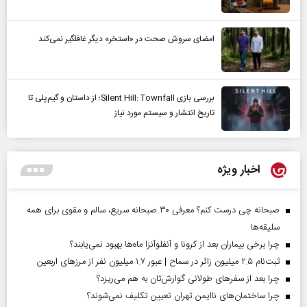
امضای سروش صحت در «استخر» دیگر غافلگیر نمی‌کند
بررسی بازی Silent Hill: Townfall؛ از داستان و گیم‌پلی تا
تاریخ انتشار و سیستم مورد نیاز
اخبار ویژه
صبحانه چی درست کنم؟ معرفی ۳۰ صبحانه سریع، سالم و مقوی برای همه
سلیقه‌ها
چرا برخی بیماران بعد از کرونا و آنفلوآنزا ماه‌ها بهبود نمی‌یابند؟
ثبت‌نام ۲.۵ میلیون زائر در سماح | عبور ۱.۷ میلیون نفر از مرز‌های اربعین
چرا بعد از سفرهای طولانی گوارش‌تان به هم می‌ریزد؟
چرا ساختمان‌های ناایمن تهران تعیین تکلیف نمی‌شوند؟