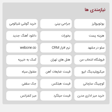
نیازمندی ها
یوتوبروکرز
جراحی بینی
خرید گوشی شیائومی
هزینه پست
بخورات
دانلود آهنگ جدید
سئو در مشهد
نرم افزار CRM
webone.co
فروشگاه انتخاب من
هتل های تهران
کمک به خیریه
میکروبلیدینگ ابرو
قیمت ضایعات آهن
مفتول سیاه
کوچینگ سازمانی
قیمت هبلکس
جک سقفی
خرید میز اداری مدرن
قیمت میلگرد
میز کنفرانس