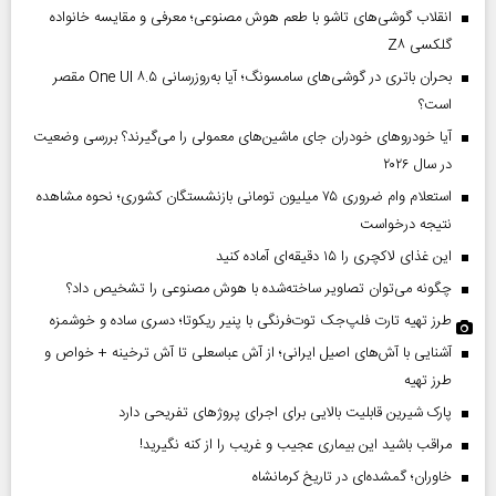
انقلاب گوشی‌های تاشو‌ با طعم هوش مصنوعی؛ معرفی و مقایسه خانواده
گلکسی Z۸
بحران باتری در گوشی‌های سامسونگ؛ آیا به‌روزرسانی One UI ۸.۵ مقصر
است؟
آیا خودروهای خودران جای ماشین‌های معمولی را می‌گیرند؟ بررسی وضعیت
در سال ۲۰۲۶
استعلام وام ضروری ۷۵ میلیون تومانی بازنشستگان کشوری؛ نحوه مشاهده
نتیجه درخواست
این غذای لاکچری را ۱۵ دقیقه‌ای آماده کنید
چگونه می‌توان تصاویر ساخته‌شده با هوش مصنوعی را تشخیص داد؟
طرز تهیه تارت فلپ‌جک توت‌فرنگی با پنیر ریکوتا؛ دسری ساده و خوشمزه
آشنایی با آش‌های اصیل ایرانی؛ از آش عباسعلی تا آش ترخینه + خواص و
طرز تهیه
پارک شیرین قابلیت‌ بالایی برای اجرای پروژهای تفریحی دارد
مراقب باشید این بیماری عجیب و غریب را از کنه نگیرید!
خاوران؛ گمشده‌ای در تاریخ کرمانشاه