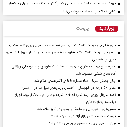
فروش خیره‌کننده داستان اسباب‌بازی ۵؛ بزرگ‌ترین افتتاحیه سال برای پیکسار
کتابی که شما را به مکث دعوت می‌کند
پربازدید
پربحث
برای شام چی درست کنم؟ | ۲۵ ایده خوشمزه، ساده و فوری برای شام امشب
ناهار چی درست کنم؟ | ۲۰ پیشنهاد خوشمزه و ساده برای ناهار امروز + غذاهای
فوری و اقتصادی
امیرحسین بهداد به عنوان سرپرست هیئت کوهنوردی و صعودهای ورزشی
آذربایجان شرقی منصوب شد
زمان پخش سریال «ماه عسل» با بازی اکبر عبدی اعلام شد
دمای ۵۰ درجه در خوزستان | احتمال بارش‌های سیل‌آسا در ۳ استان
قصه سریال رویای نیمه شب اختلاف شیعه و سنی نیست/ از روند اجرای
فیلمنامه رضایت دارم
مسیر‌های راهپیمایی جاماندگان اربعین در البرز اعلام شد
قیمت سکه و طلا در بازار آزاد در ۱۰ مرداد ۱۴۰۵
ببینید | «چهل روز » محسن چاووشی منتشر شد