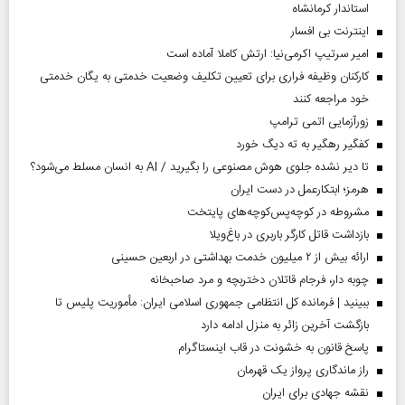
استاندار کرمانشاه
اینترنت بی افسار
امیر سرتیپ اکرمی‌نیا: ارتش کاملا آماده است
کارکنان وظیفه فراری برای تعیین تکلیف وضعیت خدمتی به یگان خدمتی
خود مراجعه کنند
زورآزمایی اتمی ترامپ
کفگیر رهگیر به ته دیگ خورد
تا دیر نشده جلوی هوش مصنوعی را بگیرید / AI به انسان مسلط می‌شود؟
هرمز؛ ابتکارعمل در دست ایران
مشروطه در کوچه‌پس‌کوچه‌های پایتخت
بازداشت قاتل کارگر باربری در باغ‌ویلا
ارائه بیش از ۲ میلیون خدمت بهداشتی در اربعین حسینی
چوبه دار، فرجام قاتلان دختربچه و مرد صاحبخانه
ببینید | فرمانده کل انتظامی جمهوری اسلامی ایران­: مأموریت پلیس تا
بازگشت آخرین زائر به منزل ادامه دارد
پاسخ قانون به خشونت در قاب اینستاگرام
راز ماندگاری پرواز یک قهرمان
نقشه جهادی برای ایران