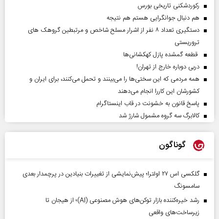
رکوردشکنی تاریخی بورس
هم دنبال جوانگرایی هستم هم نتیجه
دستگیری تعداد ۸ نفر از اشرار مسلح شاخص و مرتبطین گروهک های
تروریستی
قطعه گمشده پازل کهکشانی‌ها
دربی دوباره خارج از تهران!
همه مردمی که این سختی‌ها را می‌بینند و تحمل می‌کنند، برای ایران و
کشورشان این کاررا انجام می‌دهند
پاسخ قانون به خشونت در قاب اینستاگرام
کالابرگ سه گروه مشمول شارژ شد
گوناگون
گلکسی اس ۲۷ اولترا؛ پیش‌نمایشی از تغییرات بنیادین در پرچمدار بعدی
سامسونگ
رشد خیره‌کننده بازار توکن‌های هوش مصنوعی (AI)؛ از هیجان تا
زیرساخت‌های واقعی