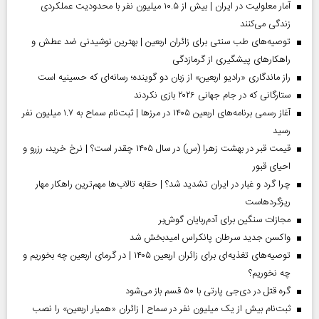
آمار معلولیت در ایران | بیش از ۱۰.۵ میلیون نفر با محدودیت عملکردی
زندگی می‌کنند
توصیه‌های طب سنتی برای زائران اربعین | بهترین نوشیدنی ضد عطش و
راهکارهای پیشگیری از گرمازدگی
راز ماندگاری «رادیو اربعین» از زبان دو گوینده؛ رسانه‌ای که حسینیه است
ستارگانی که در جام جهانی ۲۰۲۶ بازی نکردند
آغاز رسمی برنامه‌های اربعین ۱۴۰۵ در مرز‌ها | ثبت‌نام سماح به ۱.۷ میلیون نفر
رسید
قیمت قبر در بهشت زهرا (س) در سال ۱۴۰۵ چقدر است؟ | نرخ خرید، رزرو و
احیای قبور
چرا گرد و غبار در ایران تشدید شد؟ | حقابه تالاب‌ها مهم‌ترین راهکار مهار
ریزگردهاست
مجازات سنگین برای آدم‌ربایان گوش‌بر
واکسن جدید سرطان پانکراس امیدبخش شد
توصیه‌های تغذیه‌ای برای زائران اربعین ۱۴۰۵ | در گرمای اربعین چه بخوریم و
چه نخوریم؟
گره قتل در دی‌جی پارتی با ۵۰ قسم باز می‌شود
ثبت‌نام بیش از یک میلیون نفر در سماح | زائران «همیار اربعین» را نصب