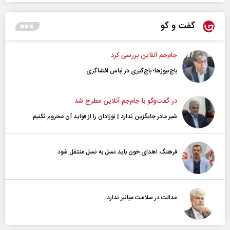
گفت و گو
جام‌جم آنلاین بررسی کرد
باج‌نیوزها؛ باج‌گیری در لباس افشاگری
در گفت‌و‌گو با جام‌جم آنلاین مطرح شد
شیر مادر جایگزین ندارد | نوزادان را از فواید آن محروم نکنیم
فرهنگ اهدای خون باید نسل به نسل منتقل شود
عدالت در سلامت میانبر ندارد