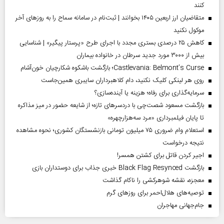
کنند
متقاضیان ارز اربعین ۱۴۰۵ بخوانند | ثبت‌نام در سامانه سماح را به روز‌های آخر
موکول نکنید
کاهش ۲۵ درصدی بستری مجدد با اجرای طرح «پرستار پیگیر» | شناسایی
بیش از ۳۰۰۰ مورد جدید سرطان در خانواده بیماران
Castlevania: Belmont’s Curse؛ بازگشت باشکوه شکارچیان خون‌آشام
روی هر لینکی کلیک نکنید، دام کلاهبرداران سایبری همین‌جاست
سرمایه‌گذاری برای رفاه؛ هزینه یا آینده‌سازی؟
بازگشت مسعود شصت‌چی با دردسر‌های تازه؛ از شایعه حضور در میز مذاکره
تا پایان فیلمبرداری «مرد سه‌هزارچهره»
استعلام وام ضروری ۷۵ میلیون تومانی بازنشستگان کشوری؛ نحوه مشاهده
نتیجه درخواست
اجیر کردن قاتل برای کشتن همسر!
بازگشت Black Flag Resynced خبری جذاب برای دوستداران بازی
معجزه، نقشه شوهرکشی را ناکام گذاشت
توصیه‌های هلال‌احمر برای روز‌های گرم
جام‌جهانی مهاجران