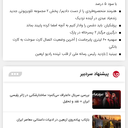
با سود ۵ درصد
هنرمند منحصر‌به‌فردی را از دست دادیم/ پخش ۲ مجموعه تلویزیونی جدید
زنده‌یاد عبدی در آینده نزدیک
پزشکیان: باید دشمن را وادار کنیم به آنچه امضا کرده پایبند بماند
درگیری مرگبار ۲ پسرخاله در پارک
سهمیه ۶۰ لیتری پابرجاست | آخرین وضعیت اتصال کارت سوخت به کارت
بانکی
ببینید | بازدید رئیس رسانه ملی از قلب تپنده رادیو اربعین
پیشنهاد سردبیر
بررسی سریال «اعتراف می‌کنم»؛ ساختارشکنی در ژانر پلیسی
ایران + نقد و تحلیل
بازتاب پیاده‌روی اربعین در ادبیات داستانی معاصر ایران